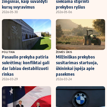
žingsniai, kaip suvaldyti
siekiama stiprinti
kursų svyravimus
prekybos ryšius
2026-05-30
2026-05-06
POLITIKA
ŽEMĖS ŪKIS
Pasaulio prekyba patiria
Milžiniškas prekybos
sukrėtimą: konfliktai gali
susitarimas startuoja,
dar labiau destabilizuoti
ūkininkai įspėja apie
rinkas
pasekmes
2026-03-29
2026-03-24