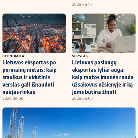
Kontaktai
2026-06-10
Regionų naujienos
Indėlių palūkanos
EKONOMIKA
VERSLAS
Lietuvos eksportas po
Lietuvos paslaugų
permainų metais: kaip
eksportas tyliai auga:
smulkus ir vidutinis
kaip mažos įmonės randa
verslas gali išnaudoti
užsakovus užsienyje ir ką
naujas rinkas
joms būtina žinoti
2026-06-06
2026-06-03