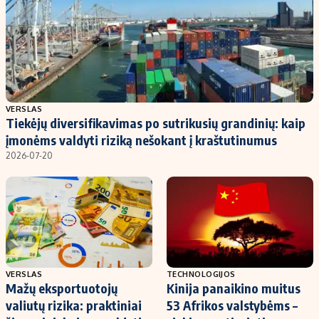
VERSLAS
Tiekėjų diversifikavimas po sutrikusių grandinių: kaip
įmonėms valdyti riziką nešokant į kraštutinumus
2026-07-20
VERSLAS
TECHNOLOGIJOS
Mažų eksportuotojų
Kinija panaikino muitus
valiutų rizika: praktiniai
53 Afrikos valstybėms –