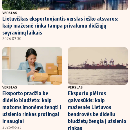
Populiarios temos
Titulinis
VERSLAS
Lietuviškas eksportuojantis verslas ieško atsvaros:
Investavimas
Nedarbo išmokos skaičiuoklė
kaip mažesnė rinka tampa privalumu didžiųjų
Akcijų rinka
Indėliai
svyravimų laikais
2026-07-30
Saulės elektrinės
Indėlių skaičiuoklė
Kriptovaliutos
Būsto finansai
Infliacija
Įdomios naujienos
Migracija
Redakcija
VERSLAS
VERSLAS
Eksporto pradžia be
Eksporto plėtros
Apie mus
didelio biudžeto: kaip
galvosūkis: kaip
Redakcijos politika
mažoms įmonėms žengti į
mažesnės Lietuvos
užsienio rinkas protingai
bendrovės be didelių
Privatumo politika
ir saugiai
biudžetų žengia į užsienio
Turinio žymėjimo taisyklės
rinkas
2026-06-23