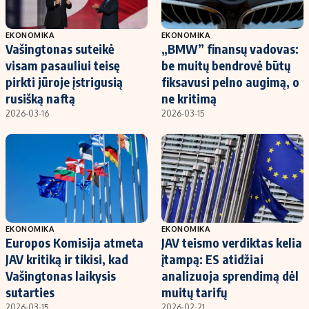
EKONOMIKA
EKONOMIKA
Vašingtonas suteikė
„BMW” finansų vadovas:
visam pasauliui teisę
be muitų bendrovė būtų
pirkti jūroje įstrigusią
fiksavusi pelno augimą, o
rusišką naftą
ne kritimą
2026-03-16
2026-03-15
EKONOMIKA
EKONOMIKA
Europos Komisija atmeta
JAV teismo verdiktas kelia
JAV kritiką ir tikisi, kad
įtampą: ES atidžiai
Vašingtonas laikysis
analizuoja sprendimą dėl
sutarties
muitų tarifų
2026-03-15
2026-02-21