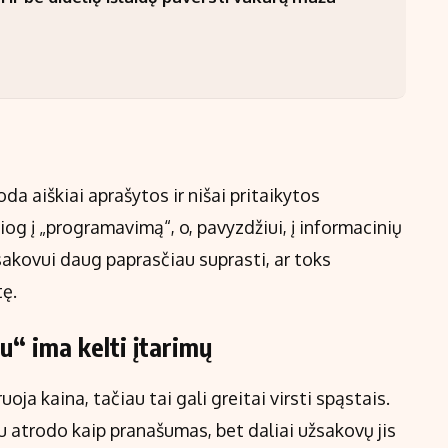
aiškiai aprašytos ir nišai pritaikytos
iog į „programavimą“, o, pavyzdžiui, į informacinių
akovui daug paprasčiau suprasti, ar toks
tę.
u“ ima kelti įtarimų
ja kaina, tačiau tai gali greitai virsti spąstais.
u atrodo kaip pranašumas, bet daliai užsakovų jis