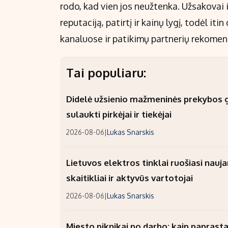
rodo, kad vien jos neužtenka. Užsakovai ieš
reputaciją, patirtį ir kainų lygį, todėl
kanaluose ir patikimų partnerių rekomen
Tai populiaru:
Didelė užsienio mažmeninės prekybos gr
sulaukti pirkėjai ir tiekėjai
2026-08-06
|
Lukas Snarskis
Lietuvos elektros tinklai ruošiasi nauj
skaitikliai ir aktyvūs vartotojai
2026-08-06
|
Lukas Snarskis
Miesto piknikai po darbo: kaip paprastai