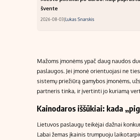
švente
2026-08-03
|
Lukas Snarskis
Mažoms įmonėms ypač daug naudos duoda 
paslaugos. Jei įmonė orientuojasi ne ties
sistemų priežiūrą gamybos įmonėms, užs
partneris tinka, ir įvertinti jo kuriamą ver
Kainodaros iššūkiai: kada „pig
Lietuvos paslaugų teikėjai dažnai konkuruo
Labai žemas įkainis trumpuoju laikotarpi