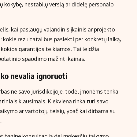
gų kokybę, nestabilų verslą ar didelę personalo
lis, kai paslaugų valandinis įkainis ar projekto
: kokie rezultatai bus pasiekti per konkretų laiką,
kokios garantijos teikiamos. Tai leidžia
uolatinio spaudimo mažinti kainas.
 ko nevalia ignoruoti
bas ne savo jurisdikcijoje, todėl įmonėms tenka
estiniais klausimais. Kiekviena rinka turi savo
aikymo ar vartotojų teisių, ypač kai dirbama su
.
 bazinę konsultaciją dėl mokesčių taikymo