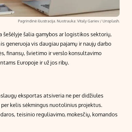
Pagrindinė iliustracija. Nuotrauka: Vitaly Gariev / Unsplash.
 šešėlyje šalia gamybos ar logistikos sektorių,
ais generuoja vis daugiau pajamų ir naujų darbo
ės, finansų, švietimo ir verslo konsultavimo
tams Europoje ir už jos ribų.
aslaugų eksportas atsiveria ne per didžiules
o per kelis sėkmingus nuotolinius projektus.
inodaros, teisinio reguliavimo, mokesčių, komandos