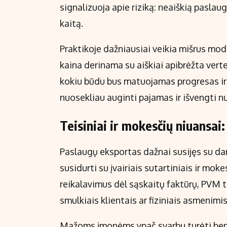
signalizuoja apie riziką: neaiškią paslau
kaitą.
Praktikoje dažniausiai veikia mišrus mode
kaina derinama su aiškiai apibrėžta verte
kokiu būdu bus matuojamas progresas ir 
nuosekliau auginti pajamas ir išvengti n
Teisiniai ir mokesčių niuansai:
Paslaugų eksportas dažnai susijęs su dar
susidurti su įvairiais sutartiniais ir mok
reikalavimus dėl sąskaitų faktūrų, PVM t
smulkiais klientais ar fiziniais asmenimis
Mažoms įmonėms ypač svarbu turėti bent