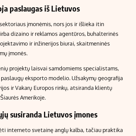
oja paslaugas iš Lietuvos
ektoriaus įmonėmis, nors jos ir išlieka itin
rba dizaino ir reklamos agentūros, buhalterinės
rojektavimo ir inžinerijos biurai, skaitmeninės
kymų įmonės.
nių projektų laisvai samdomiems specialistams,
nio paslaugų eksporto modelio. Užsakymų geografija
vijos ir Vakarų Europos rinkų, atsiranda klientų
 Šiaurės Amerikoje.
krųjų susiranda Lietuvos įmones
rėti interneto svetainę anglų kalba, tačiau praktika