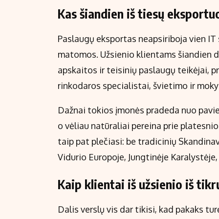
Kas šiandien iš tiesų eksportu
Paslaugų eksportas neapsiriboja vien IT s
matomos. Užsienio klientams šiandien di
apskaitos ir teisinių paslaugų teikėjai, p
rinkodaros specialistai, švietimo ir mo
Dažnai tokios įmonės pradeda nuo pavie
o vėliau natūraliai pereina prie plates
taip pat plečiasi: be tradicinių Skandina
Vidurio Europoje, Jungtinėje Karalystėje,
Kaip klientai iš užsienio iš ti
Dalis verslų vis dar tikisi, kad pakaks tu