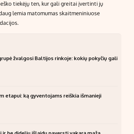
ko tiekėjų ten, kur gali greitai įvertinti jų
 itin daug lemia matomumas skaitmeniniuose
dacijos.
upė žvalgosi Baltijos rinkoje: kokių pokyčių gali
am etapui: ką gyventojams reiškia išmanieji
 ir be didelių išlaidų paversti vakarą maža