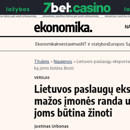
NA
Ekonomika
Investavimas
NT ir statybos
Europos S
Titulinis
»
Naujienos
»
Lietuvos paslaugų eksportas
ką joms būtina žinoti
Turinys
Skaitykite
VERSLAS
Naujienos
Finansai
Lietuvos paslaugų eks
Aplinka
Įmonės
mažos įmonės randa už
Verslas
Žemės ūkis
Energetika
Technologijos
joms būtina žinoti
Ekonomika
Laisvalaikis
Justinas Urbonas
Politika