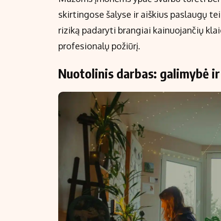
skirtingose šalyse ir aiškius paslaugų te
riziką padaryti brangiai kainuojančių klai
profesionalų požiūrį.
Nuotolinis darbas: galimybė ir