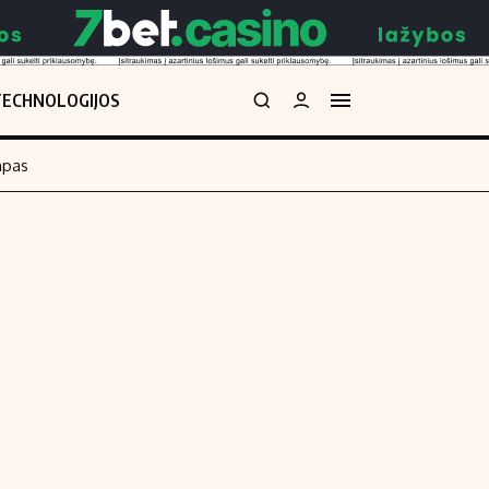
TECHNOLOGIJOS
mpas
Redakcija
kos skaičiuoklė
Apie mus
Redakcijos politika
uoklė
Privatumo politika
i
Turinio žymėjimo taisyklės
enos
Kontaktai
Regionų naujienos