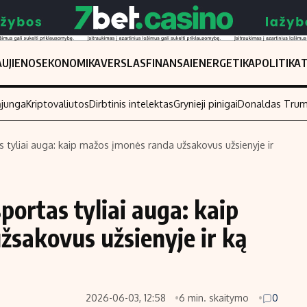
UJIENOS
EKONOMIKA
VERSLAS
FINANSAI
ENERGETIKA
POLITIKA
ąjunga
Kriptovaliutos
Dirbtinis intelektas
Grynieji pinigai
Donaldas Tru
 tyliai auga: kaip mažos įmonės randa užsakovus užsienyje ir
Populiarios temos
Titulinis
Investavimas
Nedarbo išmo
portas tyliai auga: kaip
Akcijų rinka
Indėliai
sakovus užsienyje ir ką
Saulės elektrinės
Indėlių skaiči
Kriptovaliutos
Būsto finansa
Infliacija
Įdomios nauji
2026-06-03, 12:58
6 min. skaitymo
0
Migracija