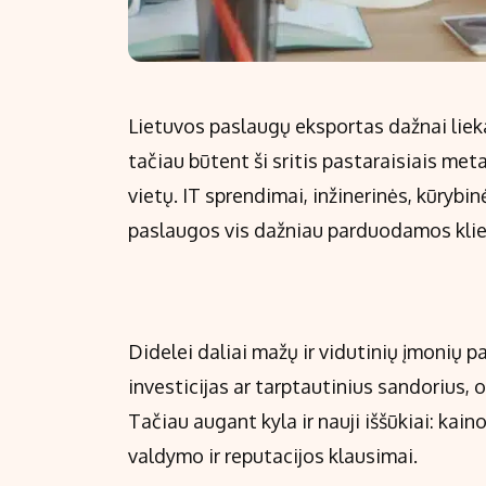
Lietuvos paslaugų eksportas dažnai lieka
tačiau būtent ši sritis pastaraisiais met
vietų. IT sprendimai, inžinerinės, kūrybin
paslaugos vis dažniau parduodamos klien
Didelei daliai mažų ir vidutinių įmonių p
investicijas ar tarptautinius sandorius, 
Tačiau augant kyla ir nauji iššūkiai: ka
valdymo ir reputacijos klausimai.