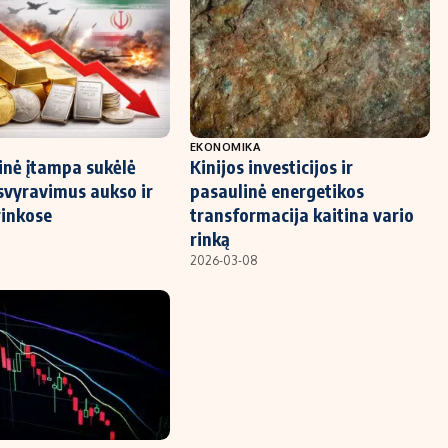
EKONOMIKA
inė įtampa sukėlė
Kinijos investicijos ir
 svyravimus aukso ir
pasaulinė energetikos
rinkose
transformacija kaitina vario
rinką
2026-03-08