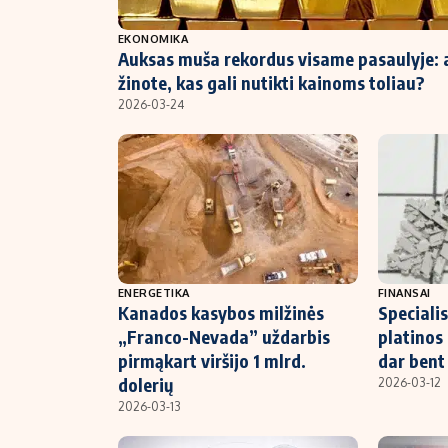
NT ir statybos
EKONOMIKA
Auksas muša rekordus visame pasaulyje: 
žinote, kas gali nutikti kainoms toliau?
2026-03-24
ENERGETIKA
FINANSAI
Kanados kasybos milžinės
Specialis
„Franco-Nevada” uždarbis
platinos 
pirmąkart viršijo 1 mlrd.
dar bent
dolerių
2026-03-12
2026-03-13