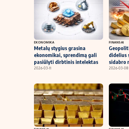
EKONOMIKA
FINANSAI
Metalų stygius grasina
Geopolit
ekonomikai, sprendimą gali
didelius
pasiūlyti dirbtinis intelektas
sidabro 
2026-03-11
2026-03-08