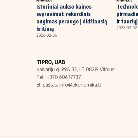
FINANSAI
FINANSAI
Istoriniai aukso kainos
Technolo
svyravimai: rekordinis
pirmadien
augimas peraugo į didžiausią
ir taurių
kritimą
2026-02-02
2026-02-06
TIPRO, UAB
Kalvarijų g. 99A-33, LT-08219 Vilnius
Tel.: +370 606 17737
El. paštas:
info@ekonomika.lt