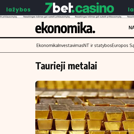
NA
Ekonomika
Investavimas
NT ir statybos
Europos S
Taurieji metalai
Turinys
Skaitykite
Naujienos
Finansai
Aplinka
Įmonės
Verslas
Žemės ūkis
Energetika
Technologijos
Ekonomika
Laisvalaikis
Politika