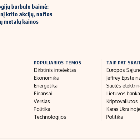
gijų burbulo baimė:
į krito akcijų, naftos
jų metalų kainos
POPULIARIOS TEMOS
TAIP PAT SKAI
Dirbtinis intelektas
Europos Sąjun
Ekonomika
Jeffrey Epstein
Energetika
Saulės elektri
Finansai
Lietuvos bank
Verslas
Kriptovaliutos
Politika
Karas Ukrainoj
Technologijos
Politika