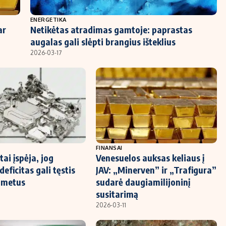
ENERGETIKA
ar
Netikėtas atradimas gamtoje: paprastas
augalas gali slėpti brangius išteklius
2026-03-17
FINANSAI
tai įspėja, jog
Venesuelos auksas keliaus į
deficitas gali tęstis
JAV: „Minerven” ir „Trafigura”
 metus
sudarė daugiamilijoninį
susitarimą
2026-03-11