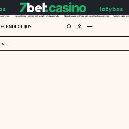
TECHNOLOGIJOS
mpas
Redakcija
kos skaičiuoklė
Apie mus
Redakcijos politika
uoklė
Privatumo politika
i
Turinio žymėjimo taisyklės
enos
Kontaktai
Regionų naujienos