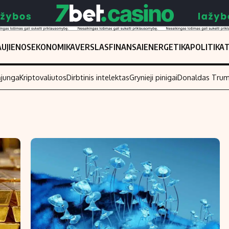
UJIENOS
EKONOMIKA
VERSLAS
FINANSAI
ENERGETIKA
POLITIKA
ąjunga
Kriptovaliutos
Dirbtinis intelektas
Grynieji pinigai
Donaldas Tru
Populiarios temos
Titulinis
Investavimas
Nedarbo išmo
Akcijų rinka
Indėliai
Saulės elektrinės
Indėlių skaiči
Kriptovaliutos
Būsto finansa
Infliacija
Įdomios nauji
Migracija