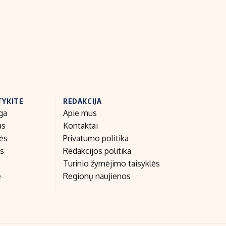
TYKITE
REDAKCIJA
ga
Apie mus
as
Kontaktai
nės
Privatumo politika
as
Redakcijos politika
Turinio žymėjimo taisyklės
e
Regionų naujienos