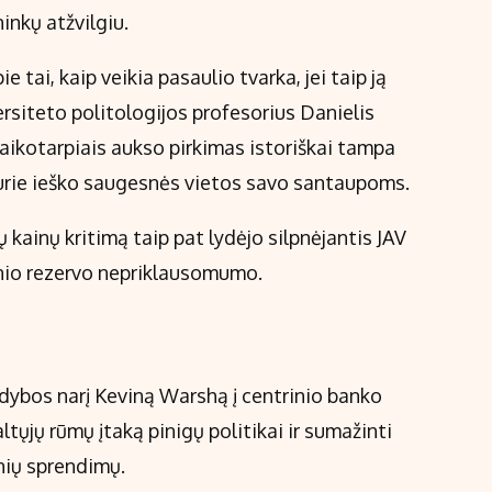
inkų atžvilgiu.
tai, kaip veikia pasaulio tvarka, jei taip ją
ersiteto politologijos profesorius Danielis
ikotarpiais aukso pirkimas istoriškai tampa
kurie ieško saugesnės vietos savo santaupoms.
ų kainų kritimą taip pat lydėjo silpnėjantis JAV
inio rezervo nepriklausomumo.
ldybos narį Keviną Warshą į centrinio banko
ltųjų rūmų įtaką pinigų politikai ir sumažinti
nių sprendimų.