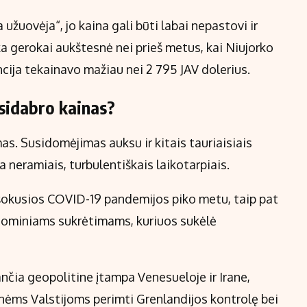
užuovėja“, jo kaina gali būti labai nepastovi ir
ka gerokai aukštesnė nei prieš metus, kai Niujorko
ncija tekainavo mažiau nei 2 795 JAV dolerius.
 sidabro kainas?
s. Susidomėjimas auksu ir kitais tauriaisiais
a neramiais, turbulentiškais laikotarpiais.
šokusios COVID-19 pandemijos piko metu, taip pat
onominiams sukrėtimams, kuriuos sukėlė
nčia geopolitine įtampa Venesueloje ir Irane,
nėms Valstijoms perimti Grenlandijos kontrolę bei