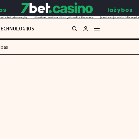
TECHNOLOGIJOS
mpas
Redakcija
kos skaičiuoklė
Apie mus
Redakcijos politika
uoklė
Privatumo politika
i
Turinio žymėjimo taisyklės
enos
Kontaktai
Regionų naujienos