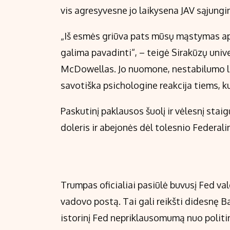
vis agresyvesne jo laikysena JAV sąjungin
„Iš esmės griūva pats mūsų mąstymas apie 
galima pavadinti“, – teigė Sirakūzų univ
McDowellas. Jo nuomone, nestabilumo la
savotiška psichologine reakcija tiems, 
Paskutinį paklausos šuolį ir vėlesnį staig
doleris ir abejonės dėl tolesnio Federal
Trumpas oficialiai pasiūlė buvusį Fed va
vadovo postą. Tai gali reikšti didesnę Ba
istorinį Fed nepriklausomumą nuo politi