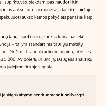
us į supirktuves, siekdami pasinaudoti itin
cinius aukso luitus ir monetas, dar kiti – biržoje
spekuliuoti aukso kainos pokyčiais panašiai kaip
orių (angl. spot) rinkoje aukso kaina pasiekė
unciją – tai yra standartinis tauriųjų metalų
os ėmė leistis: penktadienio popietę ateities
au 5 000 JAV dolerių už unciją. Daugelis analitikų
nio judėjimo rinkoje signalą.
i jaukią skaitymo bendruomenę ir neišvargti