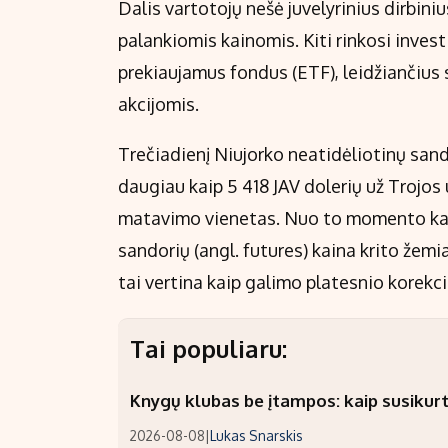
Dalis vartotojų nešė juvelyrinius dirbini
palankiomis kainomis. Kiti rinkosi investi
prekiaujamus fondus (ETF), leidžiančius 
akcijomis.
Trečiadienį Niujorko neatidėliotinų sand
daugiau kaip 5 418 JAV dolerių už Trojos 
matavimo vienetas. Nuo to momento kain
sandorių (angl. futures) kaina krito žemi
tai vertina kaip galimo platesnio korekci
Tai populiaru:
Knygų klubas be įtampos: kaip susikurt
2026-08-08
|
Lukas Snarskis