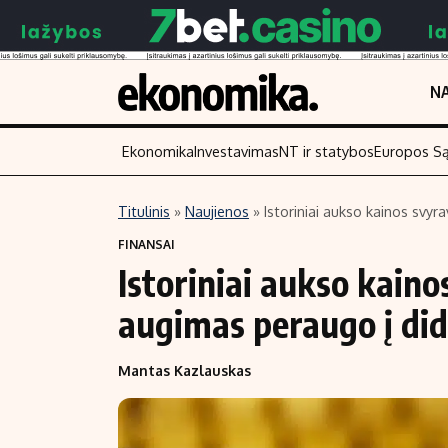
NA
Ekonomika
Investavimas
NT ir statybos
Europos S
Titulinis
»
Naujienos
»
Istoriniai aukso kainos svyr
Turinys
Skaitykite
FINANSAI
Istoriniai aukso kaino
Naujienos
Finansai
Aplinka
Įmonės
augimas peraugo į did
Verslas
Žemės ūkis
Mantas Kazlauskas
Energetika
Technologijos
Ekonomika
Laisvalaikis
Politika