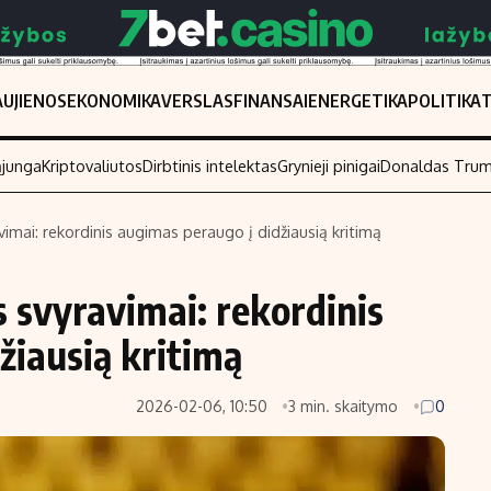
UJIENOS
EKONOMIKA
VERSLAS
FINANSAI
ENERGETIKA
POLITIKA
ąjunga
Kriptovaliutos
Dirbtinis intelektas
Grynieji pinigai
Donaldas Tru
avimai: rekordinis augimas peraugo į didžiausią kritimą
Populiarios temos
Titulinis
s svyravimai: rekordinis
Investavimas
Nedarbo išmo
Akcijų rinka
Indėliai
žiausią kritimą
Saulės elektrinės
Indėlių skaiči
2026-02-06, 10:50
3 min. skaitymo
0
Kriptovaliutos
Būsto finansa
Infliacija
Įdomios nauji
Migracija