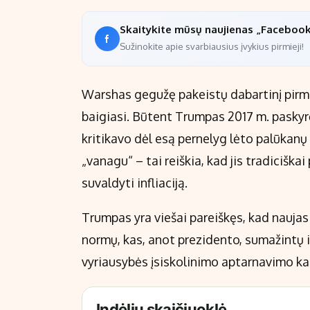
Skaitykite mūsų naujienas „Faceboo
Sužinokite apie svarbiausius įvykius pirmieji!
Warshas gegužę pakeistų dabartinį pirmi
baigiasi. Būtent Trumpas 2017 m. paskyrė
kritikavo dėl esą pernelyg lėto palūka
„vanagu“ – tai reiškia, kad jis tradicišk
suvaldyti infliaciją.
Trumpas yra viešai pareiškęs, kad naujas
normų, kas, anot prezidento, sumažintų it
vyriausybės įsiskolinimo aptarnavimo ka