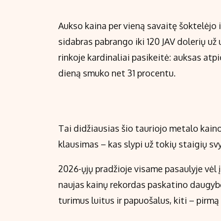
Aukso kaina per vieną savaitę šoktelėjo 
sidabras pabrango iki 120 JAV dolerių už 
rinkoje kardinaliai pasikeitė: auksas atpi
dieną smuko net 31 procentu.
Tai didžiausias šio tauriojo metalo kain
klausimas – kas slypi už tokių staigių s
2026-ųjų pradžioje visame pasaulyje vėl į
naujas kainų rekordas paskatino daugybę 
turimus luitus ir papuošalus, kiti – pirmą