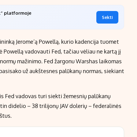
k“ platformoje
Sekti
ninką Jerome’ą Powellą, kurio kadencija tuomet
 Powellą vadovauti Fed, tačiau vėliau ne kartą jį
nų normų mažinimo. Fed žargonu Warshas laikomas
ai pasisako už aukštesnes palūkanų normas, siekiant
is Fed vadovas turi siekti žemesnių palūkanų
in didelio – 38 trilijonų JAV dolerių – federalinės
štus.