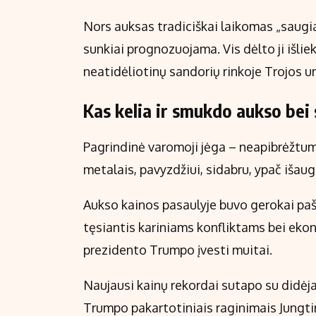
Nors auksas tradiciškai laikomas „saugia 
sunkiai prognozuojama. Vis dėlto ji išlie
neatidėliotinų sandorių rinkoje Trojos u
Kas kelia ir smukdo aukso bei
Pagrindinė varomoji jėga – neapibrėžtuma
metalais, pavyzdžiui, sidabru, ypač išaug
Aukso kainos pasaulyje buvo gerokai pa
tęsiantis kariniams konfliktams bei ek
prezidento Trumpo įvesti muitai.
Naujausi kainų rekordai sutapo su didėja
Trumpo pakartotiniais raginimais Jungti