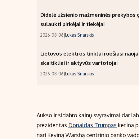
Didelė užsienio mažmeninės prekybos gr
sulaukti pirkėjai ir tiekėjai
2026-08-06
|
Lukas Snarskis
Lietuvos elektros tinklai ruošiasi nauj
skaitikliai ir aktyvūs vartotojai
2026-08-06
|
Lukas Snarskis
Aukso ir sidabro kainų svyravimai dar lab
prezidentas
Donaldas Trumpas
ketina p
narį Keviną Warshą centrinio banko vad