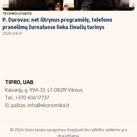
Populiarios temos
Titulinis
TECHNOLOGIJOS
P. Durovas: net ištrynus programėlę, telefono
Investavimas
Nedarbo išmokos skaičiuoklė
pranešimų žurnaluose lieka žinučių turinys
Akcijų rinka
Indėliai
2026-04-13
Saulės elektrinės
Indėlių skaičiuoklė
Kriptovaliutos
Būsto finansai
Infliacija
Įdomios naujienos
Migracija
TIPRO, UAB
Kalvarijų g. 99A-33, LT-08219 Vilnius
Redakcija
Tel.: +370 606 17737
Apie mus
El. paštas:
info@ekonomika.lt
Redakcijos politika
Privatumo politika
Turinio žymėjimo taisyklės
© 2026 Visos teisės saugomos. Kopijuoti be raštiško sutikimo yra
draudžiama.