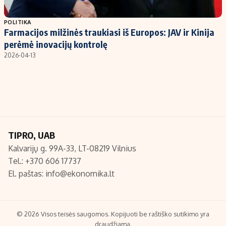
Populiarios temos
Titulinis
POLITIKA
Farmacijos milžinės traukiasi iš Europos: JAV ir Kinija
Investavimas
Nedarbo išmokos skaičiuoklė
perėmė inovacijų kontrolę
Akcijų rinka
Indėliai
2026-04-13
Saulės elektrinės
Indėlių skaičiuoklė
Kriptovaliutos
Būsto finansai
Infliacija
Įdomios naujienos
Migracija
TIPRO, UAB
Kalvarijų g. 99A-33, LT-08219 Vilnius
Redakcija
Tel.: +370 606 17737
Apie mus
El. paštas:
info@ekonomika.lt
Redakcijos politika
Privatumo politika
Turinio žymėjimo taisyklės
© 2026 Visos teisės saugomos. Kopijuoti be raštiško sutikimo yra
draudžiama.