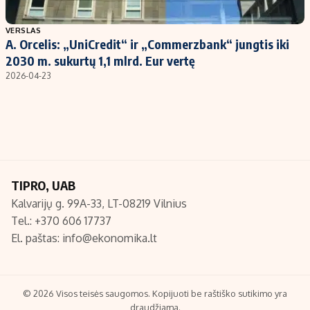
Populiarios temos
Titulinis
VERSLAS
A. Orcelis: „UniCredit“ ir „Commerzbank“ jungtis iki
Investavimas
Nedarbo išmokos skaičiuoklė
2030 m. sukurtų 1,1 mlrd. Eur vertę
Akcijų rinka
Indėliai
2026-04-23
Saulės elektrinės
Indėlių skaičiuoklė
Kriptovaliutos
Būsto finansai
Infliacija
Įdomios naujienos
Migracija
TIPRO, UAB
Kalvarijų g. 99A-33, LT-08219 Vilnius
Redakcija
Tel.: +370 606 17737
Apie mus
El. paštas:
info@ekonomika.lt
Redakcijos politika
Privatumo politika
Turinio žymėjimo taisyklės
© 2026 Visos teisės saugomos. Kopijuoti be raštiško sutikimo yra
draudžiama.