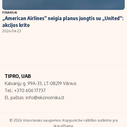
Populiarios temos
Titulinis
FINANSAI
„American Airlines” neigia planus jungtis su „United”:
Investavimas
Nedarbo išmokos skaičiuoklė
akcijos krito
Akcijų rinka
Indėliai
2026-04-23
Saulės elektrinės
Indėlių skaičiuoklė
Kriptovaliutos
Būsto finansai
Infliacija
Įdomios naujienos
Migracija
TIPRO, UAB
Kalvarijų g. 99A-33, LT-08219 Vilnius
Redakcija
Tel.: +370 606 17737
Apie mus
El. paštas:
info@ekonomika.lt
Redakcijos politika
Privatumo politika
Turinio žymėjimo taisyklės
© 2026 Visos teisės saugomos. Kopijuoti be raštiško sutikimo yra
draudžiama.