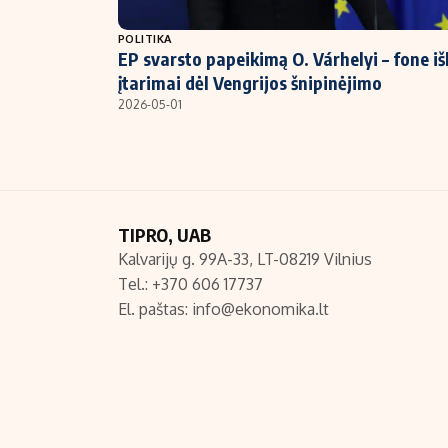
NT ir statybos
POLITIKA
EP svarsto papeikimą O. Várhelyi – fone iš
įtarimai dėl Vengrijos šnipinėjimo
2026-05-01
TIPRO, UAB
Kalvarijų g. 99A-33, LT-08219 Vilnius
Tel.: +370 606 17737
El. paštas:
info@ekonomika.lt