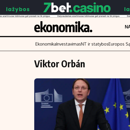
NA
Ekonomika
Investavimas
NT ir statybos
Europos S
Viktor Orbán
Turinys
Skaitykite
Naujienos
Finansai
Aplinka
Įmonės
Verslas
Žemės ūkis
Energetika
Technologijos
Ekonomika
Laisvalaikis
Politika