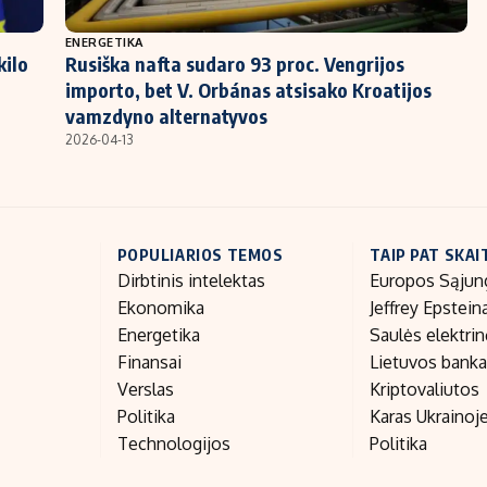
ENERGETIKA
kilo
Rusiška nafta sudaro 93 proc. Vengrijos
importo, bet V. Orbánas atsisako Kroatijos
vamzdyno alternatyvos
2026-04-13
POPULIARIOS TEMOS
TAIP PAT SKAI
Dirbtinis intelektas
Europos Sąjun
Ekonomika
Jeffrey Epstein
Energetika
Saulės elektri
Finansai
Lietuvos bank
Verslas
Kriptovaliutos
Politika
Karas Ukrainoj
Technologijos
Politika