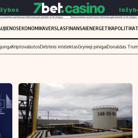
UJIENOS
EKONOMIKA
VERSLAS
FINANSAI
ENERGETIKA
POLITIKA
ąjunga
Kriptovaliutos
Dirbtinis intelektas
Grynieji pinigai
Donaldas Tru
Populiarios temos
Titulinis
Investavimas
Nedarbo išmo
Akcijų rinka
Indėliai
Saulės elektrinės
Indėlių skaiči
Kriptovaliutos
Būsto finansa
Infliacija
Įdomios nauji
Migracija