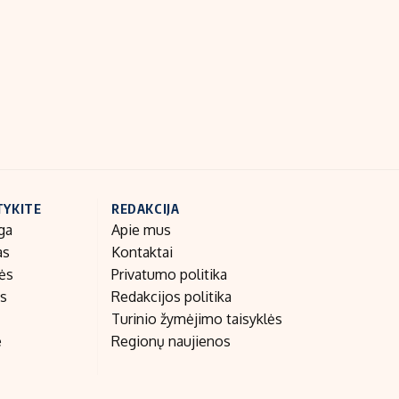
Indėlių palūkanos
TYKITE
REDAKCIJA
ga
Apie mus
as
Kontaktai
nės
Privatumo politika
as
Redakcijos politika
Turinio žymėjimo taisyklės
e
Regionų naujienos