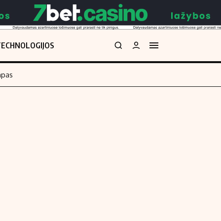
TECHNOLOGIJOS
mpas
Redakcija
kos skaičiuoklė
Apie mus
Redakcijos politika
uoklė
Privatumo politika
i
Turinio žymėjimo taisyklės
enos
Kontaktai
Regionų naujienos