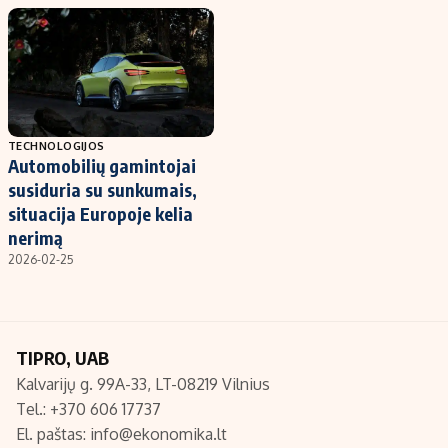
TECHNOLOGIJOS
Automobilių gamintojai
susiduria su sunkumais,
situacija Europoje kelia
nerimą
2026-02-25
TIPRO, UAB
Kalvarijų g. 99A-33, LT-08219 Vilnius
Tel.: +370 606 17737
El. paštas:
info@ekonomika.lt