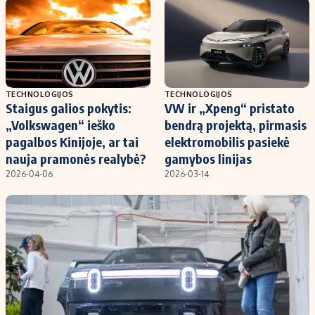
Kontaktai
Regionų naujienos
Indėlių palūkanos
TECHNOLOGIJOS
TECHNOLOGIJOS
Staigus galios pokytis:
VW ir „Xpeng“ pristato
„Volkswagen“ ieško
bendrą projektą, pirmasis
pagalbos Kinijoje, ar tai
elektromobilis pasiekė
nauja pramonės realybė?
gamybos linijas
2026-04-06
2026-03-14