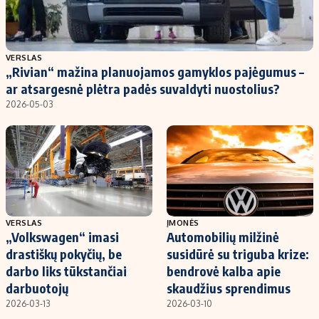
VERSLAS
„Rivian“ mažina planuojamos gamyklos pajėgumus –
ar atsargesnė plėtra padės suvaldyti nuostolius?
2026-05-03
VERSLAS
ĮMONĖS
„Volkswagen“ imasi
Automobilių milžinė
drastiškų pokyčių, be
susidūrė su triguba krize:
darbo liks tūkstančiai
bendrovė kalba apie
darbuotojų
skaudžius sprendimus
2026-03-13
2026-03-10