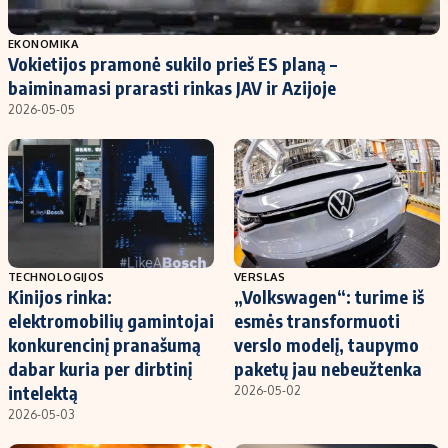
Populiarios temos
Titulinis
EKONOMIKA
Vokietijos pramonė sukilo prieš ES planą –
Investavimas
Nedarbo išmokos skaičiuoklė
baiminamasi prarasti rinkas JAV ir Azijoje
Akcijų rinka
Indėliai
2026-05-05
Saulės elektrinės
Indėlių skaičiuoklė
Kriptovaliutos
Būsto finansai
Infliacija
Įdomios naujienos
Migracija
TECHNOLOGIJOS
VERSLAS
Kinijos rinka:
„Volkswagen“: turime iš
Redakcija
elektromobilių gamintojai
esmės transformuoti
Apie mus
konkurencinį pranašumą
verslo modelį, taupymo
Redakcijos politika
dabar kuria per dirbtinį
paketų jau nebeužtenka
intelektą
2026-05-02
Privatumo politika
2026-05-03
Turinio žymėjimo taisyklės