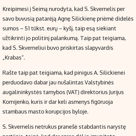
Kreipimesi į Seimą nurodyta, kad S. Skvernelis per
savo buvusią patarėją Agnę Silickienę priėmė didelės
sumos – 51 tūkst. eurų – kyšį, taip esą siekiant
užtikrinti jo politinį palankumą. Taip pat teigiama,
kad S. Skverneliui buvo priskirtas slapyvardis
„Krabas“.
Rašte taip pat teigiama, kad pinigus A. Silickienei
perduodavo dabar jau nušalintas Valstybinės
augalininkystės tarnybos (VAT) direktorius Jurijus
Kornijenko, kuris ir dar keli asmenys figūruoja
stambaus masto korupcijos byloje.
S. Skvernelis netrukus pranešė stabdantis narystę