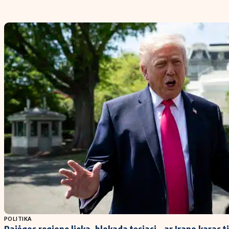
POLITIKA
Pajėgos regione lieka, blokada tęsiasi – ar Irano karas ti