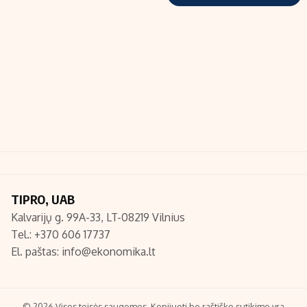
TIPRO, UAB
Kalvarijų g. 99A-33, LT-08219 Vilnius
Tel.: +370 606 17737
El. paštas:
info@ekonomika.lt
© 2026 Visos teisės saugomos. Kopijuoti be raštiško sutikimo yra