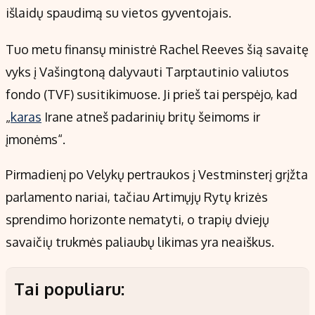
išlaidų spaudimą su vietos gyventojais.
Tuo metu finansų ministrė Rachel Reeves šią savaitę
vyks į Vašingtoną dalyvauti Tarptautinio valiutos
fondo (TVF) susitikimuose. Ji prieš tai perspėjo, kad
„
karas
Irane atneš padarinių britų šeimoms ir
įmonėms“.
Pirmadienį po Velykų pertraukos į Vestminsterį grįžta
parlamento nariai, tačiau Artimųjų Rytų krizės
sprendimo horizonte nematyti, o trapių dviejų
savaičių trukmės paliaubų likimas yra neaiškus.
Tai populiaru: