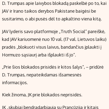
D. Trumpas apie laivybos blokadą paskelbė po to, kai
JAV ir Irano taikos derybos Pakistane baigėsi be
susitarimo, o abi pusės dėl to apkaltino viena kitą.
JAV lyderis savo platformoje „Truth Social“ pareiškė,
kad JAV kariuomenė nuo 10 val. (17 val. Lietuvos laiku)
pradės „blokuoti visus laivus, bandančius įplaukti į
Hormuzo sąsiaurį arba išplaukti iš jo“.
„Prie šios blokados prisidės ir kitos šalys“, – pridūrė
D. Trumpas, nepateikdamas išsamesnės
informacijos.
Kiek žinoma, JK prie blokados neprisidės.
JK „skubiai bendradarbiauja su Prancūzija ir kitais