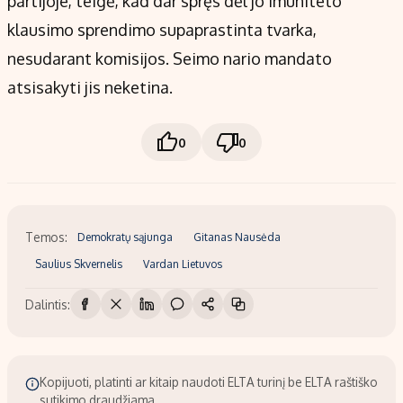
partijoje, teigė, kad dar spręs dėl jo imuniteto
klausimo sprendimo supaprastinta tvarka,
nesudarant komisijos. Seimo nario mandato
atsisakyti jis neketina.
0
0
Temos:
Demokratų sąjunga
Gitanas Nausėda
Saulius Skvernelis
Vardan Lietuvos
Dalintis:
Kopijuoti, platinti ar kitaip naudoti ELTA turinį be ELTA raštiško
sutikimo draudžiama.