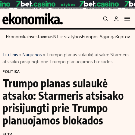
Ekonomika
Investavimas
NT ir statybos
Europos Sąjunga
Kriptoval
Titulinis
»
Naujienos
»
Trumpo planas sulaukė atsako: Starmeris
Turinys
Skaitykit
atsisako prisijungti prie Trumpo planuojamos blokados
Naujienos
Finansai
POLITIKA
Trumpo planas sulaukė
Aplinka
Įmonės
Verslas
Žemės ūkis
atsako: Starmeris atsisako
Energetika
Technologi
prisijungti prie Trumpo
Ekonomika
Laisvalaikis
planuojamos blokados
Politika
NT ir statybos
ELTA