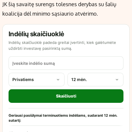
JK šią savaitę surengs tolesnes derybas su šalių
koalicija dėl minimo sąsiaurio atvėrimo.