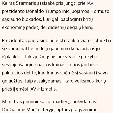
Kontaktai
Keiras Starmeris atsisakė prisijungti prie
JAV
Regionų naujienos
prezidento Donaldo Trumpo inicijuojamos Hormuzo
Indėlių palūkanos
sąsiaurio blokados, kuri gali pabloginti britų
ekonominę padėtį dėl didesnių degalų kainų.
Prezidentas pagrasino neleisti tanklaiviams įplaukti į
šį svarbų naftos ir dujų gabenimo kelią arba iš jo
išplaukti – toks jo žingsnis ankstyvoje prekybos
sesijoje išaugino naftos kainas, kurios jau buvo
pakilusios dėl to, kad Iranas suėmė šį sąsiaurį į savo
gniaužtus, taip atsakydamas į karo veiksmus, kurių
prieš jį ėmėsi JAV ir Izraelis.
Ministras pirmininkas pirmadienį, lankydamasis
Didžiajame Mančesteryje, aptars pragyvenimo