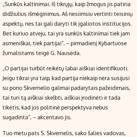
„Sunkūs kaltinimai. Iš tikrųjų, kaip žmogus jis patiria
didžiulius išmėginimus. Aš nesiimsiu vertinti teisinių
aspektų, nes tai gali daryti tik įgaliotos institucijos.
Bet kuriuo atveju, tai yra sunkūs kaltinimai tiek jam
asmeniškai, tiek partijai“, – pirmadienį Kybartuose
žurnalistams teigė G. Nausėda.
„O partijai turbūt reikėtų labai aiškiai identifikuoti.
Jeigu tikrai yra taip, kad partija niekaip nėra susijusi
su pono Skvernelio galimai padarytais pažeidimais,
tai turi tą aiškiai skelbti, aiškiai įrodinėti ir tada
tikėtis, kad jos politinė perspektyva nebus
sugadinta“, – akcentavo jis.
Tuo metu pats S. Skvernelis, sako šalies vadovas,