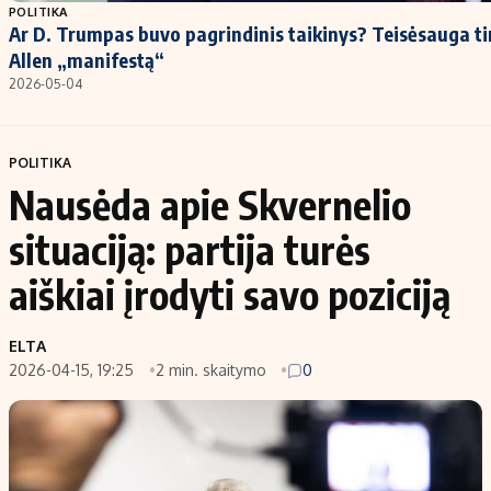
POLITIKA
Ar D. Trumpas buvo pagrindinis taikinys? Teisėsauga t
Allen „manifestą“
2026-05-04
POLITIKA
Nausėda apie Skvernelio
situaciją: partija turės
aiškiai įrodyti savo poziciją
ELTA
2026-04-15, 19:25
2 min. skaitymo
0