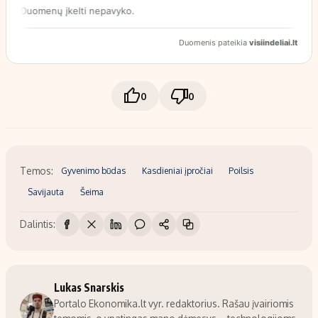
0
0
Temos:
Gyvenimo būdas
Kasdieniai įpročiai
Poilsis
Savijauta
Šeima
Dalintis:
Lukas Snarskis
Portalo Ekonomika.lt vyr. redaktorius. Rašau įvairiomis