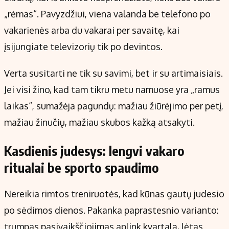
„rėmas“. Pavyzdžiui, viena valanda be telefono po
vakarienės arba du vakarai per savaitę, kai
įsijungiate televizorių tik po devintos.
Verta susitarti ne tik su savimi, bet ir su artimaisiais.
Jei visi žino, kad tam tikru metu namuose yra „ramus
laikas“, sumažėja pagundų: mažiau žiūrėjimo per petį,
mažiau žinučių, mažiau skubos kažką atsakyti.
Kasdienis judesys: lengvi vakaro
ritualai be sporto spaudimo
Nereikia rimtos treniruotės, kad kūnas gautų judesio
po sėdimos dienos. Pakanka paprastesnio varianto:
trumpas pasivaikščiojimas aplink kvartalą, lėtas