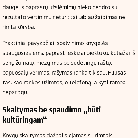
daugelis paprastų užsiėmimų nieko bendro su
rezultato vertinimu neturi: tai labiau žaidimas nei
rimta kūryba.
Praktiniai pavyzdžiai: spalvinimo knygelės
suaugusiesiems, paprasti eskizai pieštuku, koliažai iš
senų žurnalų, mezgimas be sudėtingų raštų,
papuošalų vėrimas, rašymas ranka tik sau. Pliusas
tas, kad rankos užimtos, o telefoną laikyti tampa
nepatogu.
Skaitymas be spaudimo „būti
kultūringam“
Knygų skaitymas dažnai siejamas su rimtais