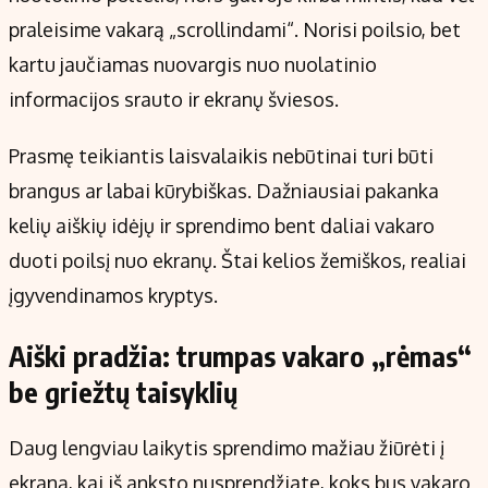
Kontaktai
praleisime vakarą „scrollindami“. Norisi poilsio, bet
Regionų naujienos
kartu jaučiamas nuovargis nuo nuolatinio
Indėlių palūkanos
informacijos srauto ir ekranų šviesos.
Prasmę teikiantis laisvalaikis nebūtinai turi būti
brangus ar labai kūrybiškas. Dažniausiai pakanka
kelių aiškių idėjų ir sprendimo bent daliai vakaro
duoti poilsį nuo ekranų. Štai kelios žemiškos, realiai
įgyvendinamos kryptys.
Aiški pradžia: trumpas vakaro „rėmas“
be griežtų taisyklių
Daug lengviau laikytis sprendimo mažiau žiūrėti į
ekraną, kai iš anksto nusprendžiate, koks bus vakaro