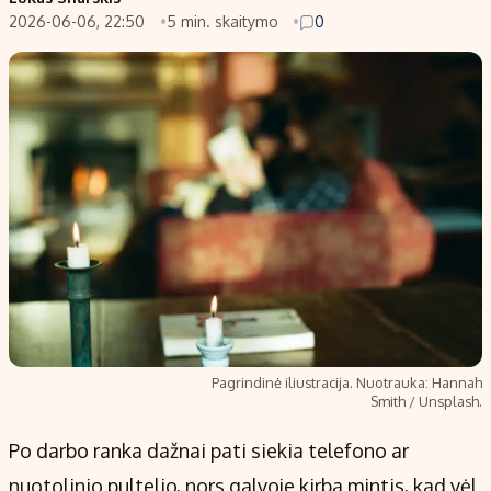
2026-06-06, 22:50
5 min. skaitymo
0
Populiarios temos
Titulinis
Investavimas
Nedarbo išmokos skaičiuoklė
Akcijų rinka
Indėliai
Saulės elektrinės
Indėlių skaičiuoklė
Kriptovaliutos
Būsto finansai
Infliacija
Įdomios naujienos
Migracija
Redakcija
Apie mus
Pagrindinė iliustracija. Nuotrauka: Hannah
Redakcijos politika
Smith / Unsplash.
Privatumo politika
Po darbo ranka dažnai pati siekia telefono ar
Turinio žymėjimo taisyklės
nuotolinio pultelio, nors galvoje kirba mintis, kad vėl