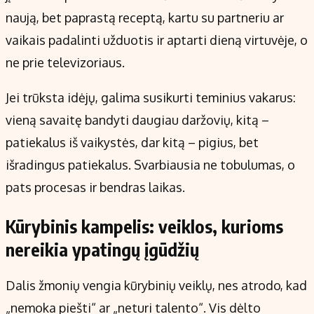
naują, bet paprastą receptą, kartu su partneriu ar
vaikais padalinti užduotis ir aptarti dieną virtuvėje, o
ne prie televizoriaus.
Jei trūksta idėjų, galima susikurti teminius vakarus:
vieną savaitę bandyti daugiau daržovių, kitą –
patiekalus iš vaikystės, dar kitą – pigius, bet
išradingus patiekalus. Svarbiausia ne tobulumas, o
pats procesas ir bendras laikas.
Kūrybinis kampelis: veiklos, kurioms
nereikia ypatingų įgūdžių
Dalis žmonių vengia kūrybinių veiklų, nes atrodo, kad
„nemoka piešti“ ar „neturi talento“. Vis dėlto