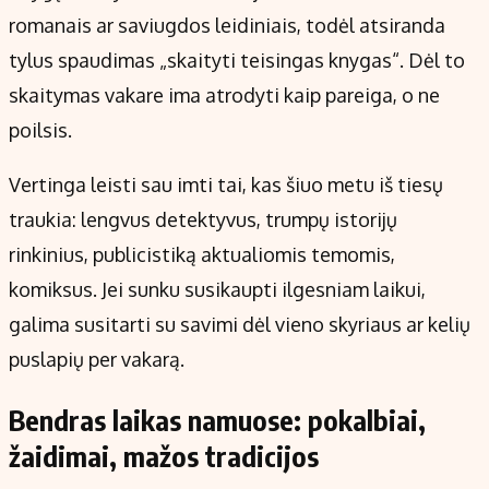
romanais ar saviugdos leidiniais, todėl atsiranda
tylus spaudimas „skaityti teisingas knygas“. Dėl to
skaitymas vakare ima atrodyti kaip pareiga, o ne
poilsis.
Vertinga leisti sau imti tai, kas šiuo metu iš tiesų
traukia: lengvus detektyvus, trumpų istorijų
rinkinius, publicistiką aktualiomis temomis,
komiksus. Jei sunku susikaupti ilgesniam laikui,
galima susitarti su savimi dėl vieno skyriaus ar kelių
puslapių per vakarą.
Bendras laikas namuose: pokalbiai,
žaidimai, mažos tradicijos