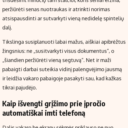
trisdešimt minučių tam stalčiui, kuris seniai erzina,
peržiūrėti senas nuotraukas ir atrinkti norimas
atsispausdinti ar sutvarkyti vieną nedidelę spintelių
dalį.
Tikslinga susiplanuoti labai mažus, aiškiai apibrėžtus
žingsnius: ne „susitvarkyti visus dokumentus“, o
„šiandien peržiūrėti vieną segtuvą“. Net ir maži
pabaigti darbai suteikia vidinį palengvėjimo jausmą
ir leidžia vakaro pabaigoje pasakyti sau, kad kažkas
tikrai pajudėjo.
Kaip išvengti grįžimo prie įpročio
automatiškai imti telefoną
Dalis vakaro be ekranų sėkmės priklauso ne nuo