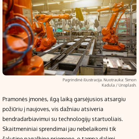
Pagrindinė iliustracija. Nuotrauka: Simon
Kadula / Unsplash.
Pramonės įmonės, ilgą laiką garsėjusios atsargiu
požiūriu į naujoves, vis dažniau atsiveria
bendradarbiavimui su technologijų startuoliais.
Skaitmeniniai sprendimai jau nebelaikomi tik
šalutine pagalbine priemone, o tampa dalimi