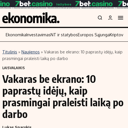
Ekonomika
Investavimas
NT ir statybos
Europos Sąjunga
Kriptoval
Titulinis
»
Naujienos
»
Vakaras be ekrano: 10 paprastų idėjų, kaip
Turinys
Skaitykite
prasmingai praleisti laiką po darbo
Naujienos
Finansai
LAISVALAIKIS
Vakaras be ekrano: 10
Aplinka
Įmonės
Verslas
Žemės ūkis
paprastų idėjų, kaip
Energetika
Technologijos
prasmingai praleisti laiką po
Ekonomika
Laisvalaikis
darbo
Politika
NT ir statybos
Lukas Snarskis