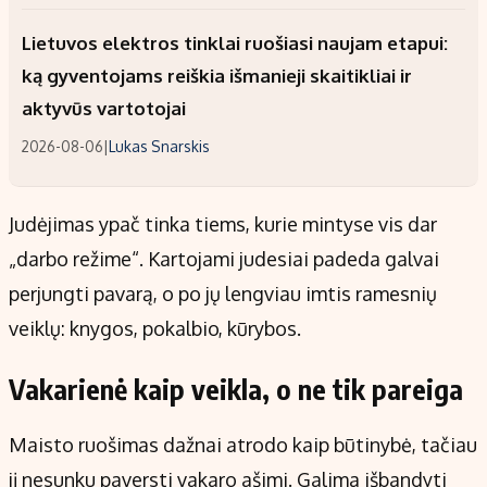
Lietuvos elektros tinklai ruošiasi naujam etapui:
ką gyventojams reiškia išmanieji skaitikliai ir
aktyvūs vartotojai
2026-08-06
|
Lukas Snarskis
Judėjimas ypač tinka tiems, kurie mintyse vis dar
„darbo režime“. Kartojami judesiai padeda galvai
perjungti pavarą, o po jų lengviau imtis ramesnių
veiklų: knygos, pokalbio, kūrybos.
Vakarienė kaip veikla, o ne tik pareiga
Maisto ruošimas dažnai atrodo kaip būtinybė, tačiau
jį nesunku paversti vakaro ašimi. Galima išbandyti