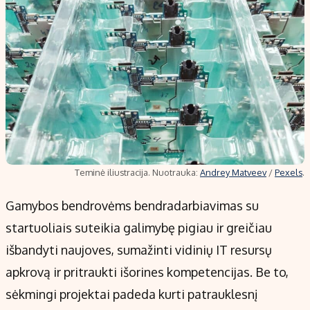
Teminė iliustracija. Nuotrauka:
Andrey Matveev
/
Pexels
.
Gamybos bendrovėms bendradarbiavimas su
startuoliais suteikia galimybę pigiau ir greičiau
išbandyti naujoves, sumažinti vidinių IT resursų
apkrovą ir pritraukti išorines kompetencijas. Be to,
sėkmingi projektai padeda kurti patrauklesnį