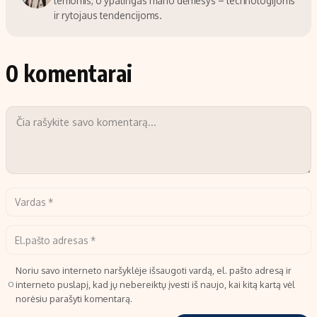
temomis, o ypatingas mano dėmesys – technologijoms
ir rytojaus tendencijoms.
0 komentarai
Noriu savo interneto naršyklėje išsaugoti vardą, el. pašto adresą ir
interneto puslapį, kad jų nebereiktų įvesti iš naujo, kai kitą kartą vėl
norėsiu parašyti komentarą.