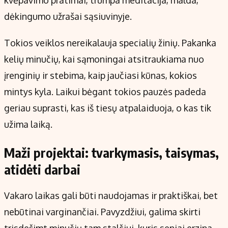
kvėpavimo pratimai, trumpa meditacija, malda,
dėkingumo užrašai sąsiuvinyje.
Tokios veiklos nereikalauja specialių žinių. Pakanka
kelių minučių, kai sąmoningai atsitraukiama nuo
įrenginių ir stebima, kaip jaučiasi kūnas, kokios
mintys kyla. Laikui bėgant tokios pauzės padeda
geriau suprasti, kas iš tiesų atpalaiduoja, o kas tik
užima laiką.
Maži projektai: tvarkymasis, taisymas,
atidėti darbai
Vakaro laikas gali būti naudojamas ir praktiškai, bet
nebūtinai varginančiai. Pavyzdžiui, galima skirti