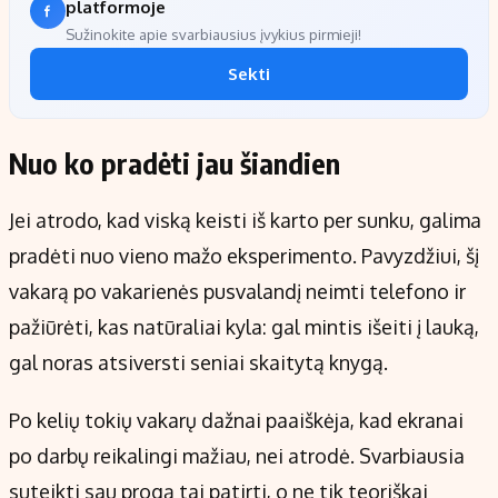
platformoje
Sužinokite apie svarbiausius įvykius pirmieji!
Sekti
Nuo ko pradėti jau šiandien
Jei atrodo, kad viską keisti iš karto per sunku, galima
pradėti nuo vieno mažo eksperimento. Pavyzdžiui, šį
vakarą po vakarienės pusvalandį neimti telefono ir
pažiūrėti, kas natūraliai kyla: gal mintis išeiti į lauką,
gal noras atsiversti seniai skaitytą knygą.
Po kelių tokių vakarų dažnai paaiškėja, kad ekranai
po darbų reikalingi mažiau, nei atrodė. Svarbiausia
suteikti sau progą tai patirti, o ne tik teoriškai