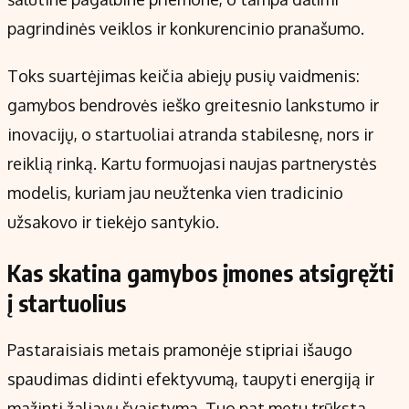
pagrindinės veiklos ir konkurencinio pranašumo.
Toks suartėjimas keičia abiejų pusių vaidmenis:
gamybos bendrovės ieško greitesnio lankstumo ir
inovacijų, o startuoliai atranda stabilesnę, nors ir
reiklią rinką. Kartu formuojasi naujas partnerystės
modelis, kuriam jau neužtenka vien tradicinio
užsakovo ir tiekėjo santykio.
Kas skatina gamybos įmones atsigręžti
į startuolius
Pastaraisiais metais pramonėje stipriai išaugo
spaudimas didinti efektyvumą, taupyti energiją ir
mažinti žaliavų švaistymą. Tuo pat metu trūksta