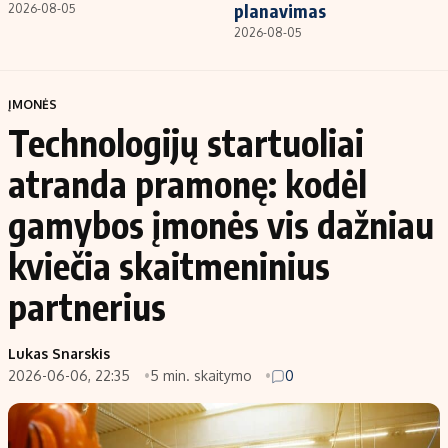
planavimas
2026-08-05
2026-08-05
ĮMONĖS
Technologijų startuoliai
atranda pramonę: kodėl
gamybos įmonės vis dažniau
kviečia skaitmeninius
partnerius
Lukas Snarskis
2026-06-06, 22:35
5 min. skaitymo
0