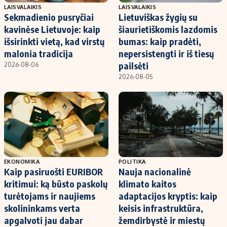
LAISVALAIKIS
LAISVALAIKIS
Sekmadienio pusryčiai
Lietuviškas žygių su
kavinėse Lietuvoje: kaip
šiaurietiškomis lazdomis
išsirinkti vietą, kad virstų
bumas: kaip pradėti,
malonia tradicija
nepersistengti ir iš tiesų
pailsėti
2026-08-06
2026-08-05
EKONOMIKA
POLITIKA
Kaip pasiruošti EURIBOR
Nauja nacionalinė
kritimui: ką būsto paskolų
klimato kaitos
turėtojams ir naujiems
adaptacijos kryptis: kaip
skolininkams verta
keisis infrastruktūra,
apgalvoti jau dabar
žemdirbystė ir miestų