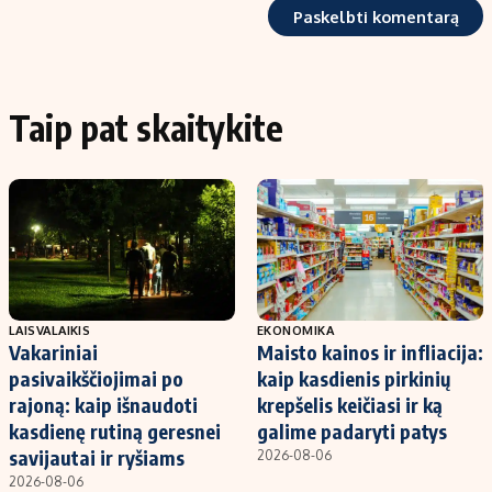
Taip pat skaitykite
LAISVALAIKIS
EKONOMIKA
Vakariniai
Maisto kainos ir infliacija:
pasivaikščiojimai po
kaip kasdienis pirkinių
rajoną: kaip išnaudoti
krepšelis keičiasi ir ką
kasdienę rutiną geresnei
galime padaryti patys
savijautai ir ryšiams
2026-08-06
2026-08-06