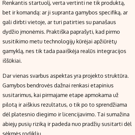
Renkantis startuolį, verta vertinti ne tik produktą,
bet ir komandą: ar ji supranta gamybos specifiką, ar
gali dirbti vietoje, ar turi patirties su panašaus
dydžio įmonėmis. Praktiška paprašyti, kad pirmo
susitikimo metu technologijų kūrėjai apžiūrėtų
gamyklą, nes tik tada paaiškėja realūs integracijos
iššūkiai.
Dar vienas svarbus aspektas yra projekto struktūra.
Gamybos bendrovės dažnai renkasi etapinius
susitarimus, kai pirmajame etape apmokama už
pilotą ir aiškius rezultatus, o tik po to sprendžiama
dėl platesnio diegimo ir licencijavimo. Tai sumažina
abiejų pusių riziką ir padeda nuo pradžių susitarti dėl
sėkmės rodiklių.