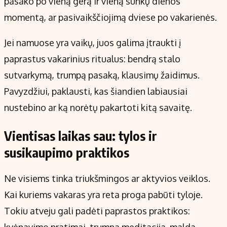
pasako po vieną gerą ir vieną sunkų dienos
momentą, ar pasivaikščiojimą dviese po vakarienės.
Jei namuose yra vaikų, juos galima įtraukti į
paprastus vakarinius ritualus: bendrą stalo
sutvarkymą, trumpą pasaką, klausimų žaidimus.
Pavyzdžiui, paklausti, kas šiandien labiausiai
nustebino ar ką norėtų pakartoti kitą savaitę.
Vientisas laikas sau: tylos ir
susikaupimo praktikos
Ne visiems tinka triukšmingos ar aktyvios veiklos.
Kai kuriems vakaras yra reta proga pabūti tyloje.
Tokiu atveju gali padėti paprastos praktikos: