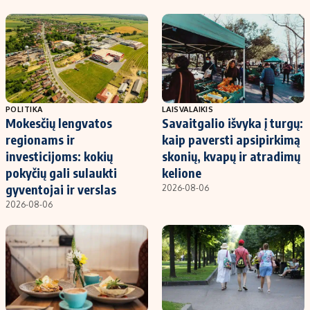
POLITIKA
LAISVALAIKIS
Mokesčių lengvatos
Savaitgalio išvyka į turgų:
regionams ir
kaip paversti apsipirkimą
investicijoms: kokių
skonių, kvapų ir atradimų
pokyčių gali sulaukti
kelione
gyventojai ir verslas
2026-08-06
2026-08-06