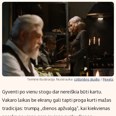
Teminė iliustracija. Nuotrauka:
cottonbro studio
/
Pexels
.
Gyventi po vienu stogu dar nereiškia būti kartu.
Vakaro laikas be ekranų gali tapti proga kurti mažas
tradicijas: trumpą „dienos apžvalgą“, kai kiekvienas