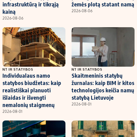
infrastruktūrą ir tikrąją
žemės plotą statant namą
kainą
2026-08-06
2026-08-06
NT IR STATYBOS
NT IR STATYBOS
Individualaus namo
Skaitmeninis statybų
statybos biudžetas: kaip
žurnalas: kaip BIM ir kitos
realistiškai planuoti
technologijos keičia namų
išlaidas ir išvengti
statybą Lietuvoje
nemalonių staigmenų
2026-08-01
2026-08-01