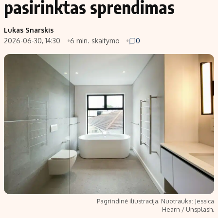
pasirinktas sprendimas
Populiarios temos
Titulinis
Lukas Snarskis
Investavimas
Nedarbo išmokos skaičiuoklė
2026-06-30, 14:30
6 min. skaitymo
0
Akcijų rinka
Indėliai
Saulės elektrinės
Indėlių skaičiuoklė
Kriptovaliutos
Būsto finansai
Infliacija
Įdomios naujienos
Migracija
Redakcija
Apie mus
Redakcijos politika
Privatumo politika
Pagrindinė iliustracija. Nuotrauka: Jessica
Turinio žymėjimo taisyklės
Hearn / Unsplash.