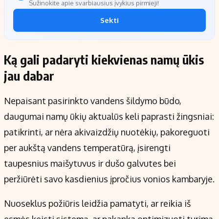
Sužinokite apie svarbiausius įvykius pirmieji!
Sekti
Ką gali padaryti kiekvienas namų ūkis
jau dabar
Nepaisant pasirinkto vandens šildymo būdo,
daugumai namų ūkių aktualūs keli paprasti žingsniai:
patikrinti, ar nėra akivaizdžių nuotėkių, pakoreguoti
per aukštą vandens temperatūrą, įsirengti
taupesnius maišytuvus ir dušo galvutes bei
peržiūrėti savo kasdienius įpročius vonios kambaryje.
Nuoseklus požiūris leidžia pamatyti, ar reikia iš
esmės keisti sistemą, ar pakanka optimizuoti turimą.