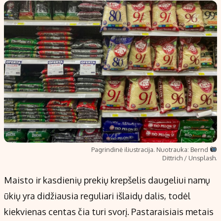
Pagrindinė iliustracija. Nuotrauka: Bernd
Dittrich / Unsplash.
Maisto ir kasdienių prekių krepšelis daugeliui namų
ūkių yra didžiausia reguliari išlaidų dalis, todėl
kiekvienas centas čia turi svorį. Pastaraisiais metais