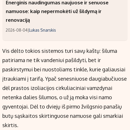
Energinis naudingumas naujuose ir senuose
namuose: kaip nepermokėti už šildymą ir
renovaciją
2026-08-04
|
Lukas Snarskis
Vis dėlto tokios sistemos turi savų kaštų: šiluma
patiriama ne tik vandeniui pašildyti, bet ir
paskirstymui bei nuostoliams tinkle, kurie galiausiai
įtraukiami į tarifą. Ypač senesniuose daugiabučiuose
dėl prastos izoliacijos cirkuliaciniai vamzdynai
netenka dalies šilumos, o už ją moka visi namo
gyventojai. Dėl to dviejų iš pirmo žvilgsnio panašių
butų sąskaitos skirtinguose namuose gali smarkiai
skirtis.