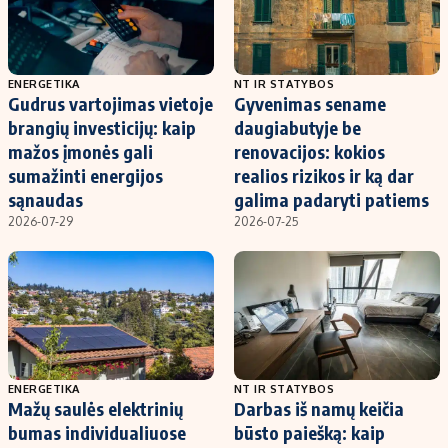
ENERGETIKA
NT IR STATYBOS
Gudrus vartojimas vietoje
Gyvenimas sename
brangių investicijų: kaip
daugiabutyje be
mažos įmonės gali
renovacijos: kokios
sumažinti energijos
realios rizikos ir ką dar
sąnaudas
galima padaryti patiems
2026-07-29
2026-07-25
ENERGETIKA
NT IR STATYBOS
Mažų saulės elektrinių
Darbas iš namų keičia
bumas individualiuose
būsto paiešką: kaip