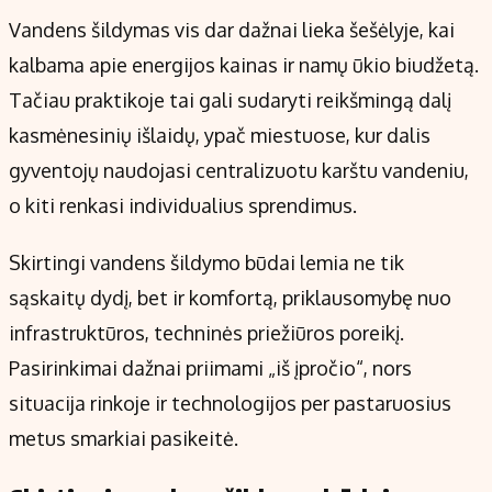
Kontaktai
Vandens šildymas vis dar dažnai lieka šešėlyje, kai
Regionų naujienos
kalbama apie energijos kainas ir namų ūkio biudžetą.
Indėlių palūkanos
Tačiau praktikoje tai gali sudaryti reikšmingą dalį
kasmėnesinių išlaidų, ypač miestuose, kur dalis
gyventojų naudojasi centralizuotu karštu vandeniu,
o kiti renkasi individualius sprendimus.
Skirtingi vandens šildymo būdai lemia ne tik
sąskaitų dydį, bet ir komfortą, priklausomybę nuo
infrastruktūros, techninės priežiūros poreikį.
Pasirinkimai dažnai priimami „iš įpročio“, nors
situacija rinkoje ir technologijos per pastaruosius
metus smarkiai pasikeitė.