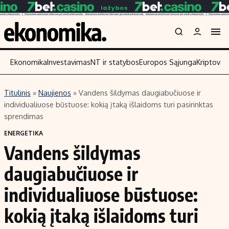
Ekonomika
Investavimas
NT ir statybos
Europos Sąjunga
Kriptoval
Titulinis
»
Naujienos
»
Vandens šildymas daugiabučiuose ir
Turinys
Skaitykite
individualiuose būstuose: kokią įtaką išlaidoms turi pasirinktas
sprendimas
Naujienos
Finansai
ENERGETIKA
Aplinka
Įmonės
Vandens šildymas
Verslas
Žemės ūkis
daugiabučiuose ir
Energetika
Technologijos
Ekonomika
Laisvalaikis
individualiuose būstuose:
Politika
kokią įtaką išlaidoms turi
NT ir statybos