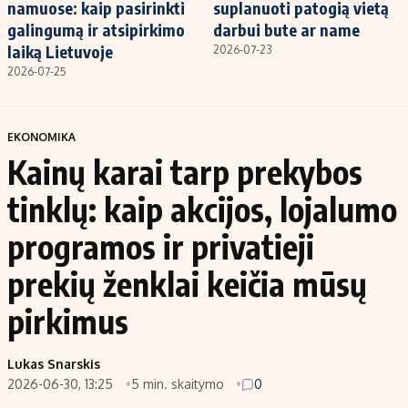
namuose: kaip pasirinkti
suplanuoti patogią vietą
galingumą ir atsipirkimo
darbui bute ar name
laiką Lietuvoje
2026-07-23
2026-07-25
EKONOMIKA
Kainų karai tarp prekybos
tinklų: kaip akcijos, lojalumo
programos ir privatieji
prekių ženklai keičia mūsų
pirkimus
Lukas Snarskis
2026-06-30, 13:25
5 min. skaitymo
0