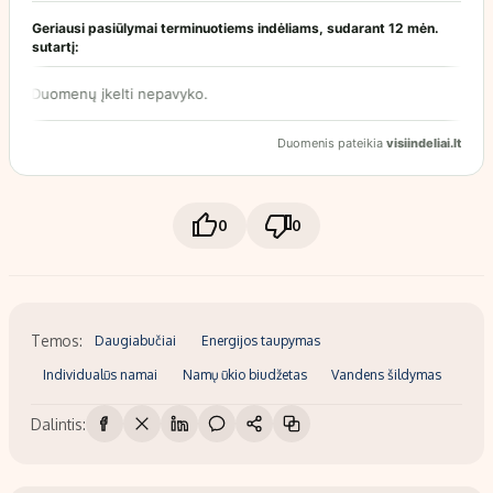
0
0
Temos:
Daugiabučiai
Energijos taupymas
Individualūs namai
Namų ūkio biudžetas
Vandens šildymas
Dalintis: