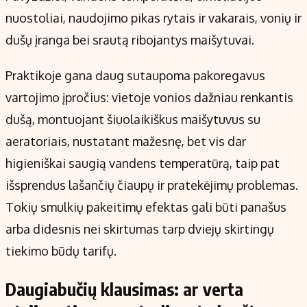
nuostoliai, naudojimo pikas rytais ir vakarais, vonių ir
dušų įranga bei srautą ribojantys maišytuvai.
Praktikoje gana daug sutaupoma pakoregavus
vartojimo įpročius: vietoje vonios dažniau renkantis
dušą, montuojant šiuolaikiškus maišytuvus su
aeratoriais, nustatant mažesnę, bet vis dar
higieniškai saugią vandens temperatūrą, taip pat
išsprendus lašančių čiaupų ir pratekėjimų problemas.
Tokių smulkių pakeitimų efektas gali būti panašus
arba didesnis nei skirtumas tarp dviejų skirtingų
tiekimo būdų tarifų.
Daugiabučių klausimas: ar verta