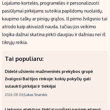
Lojalumo kortelės, programėlės ir personalizuoti
pasiūlymai pirkėjams suteikia papildomų nuolaidų,
kaupimo taškų ar pinigų grąžos. Iš pirmo žvilgsnio tai
atrodo kaip akivaizdi nauda, tačiau jos veikimo
logika dažnai skatina pirkti daugiau ir dažniau nei iš
tikrųjų reikia.
Tai populiaru:
Didelė užsienio mažmeninės prekybos grupė
žvalgosi Baltijos rinkoje: kokių pokyčių gali
sulaukti pirkėjai ir tiekėjai
2026-08-06
|
Lukas Snarskis
Lietuvos elektros tinklai ruošiasi naujam etapui: