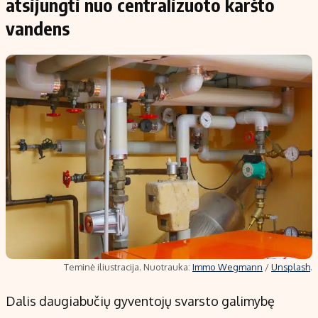
atsijungti nuo centralizuoto karšto
vandens
Teminė iliustracija. Nuotrauka:
Immo Wegmann
/
Unsplash
.
Dalis daugiabučių gyventojų svarsto galimybę