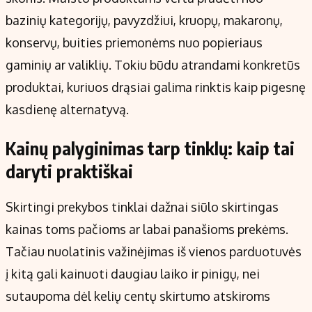
bazinių kategorijų, pavyzdžiui, kruopų, makaronų,
konservų, buities priemonėms nuo popieriaus
gaminių ar valiklių. Tokiu būdu atrandami konkretūs
produktai, kuriuos drąsiai galima rinktis kaip pigesnę
kasdienę alternatyvą.
Kainų palyginimas tarp tinklų: kaip tai
daryti praktiškai
Skirtingi prekybos tinklai dažnai siūlo skirtingas
kainas toms pačioms ar labai panašioms prekėms.
Tačiau nuolatinis važinėjimas iš vienos parduotuvės
į kitą gali kainuoti daugiau laiko ir pinigų, nei
sutaupoma dėl kelių centų skirtumo atskiroms