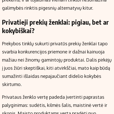
galimybės rinktis pigesnių alternatyvų kitur.
Privatieji prekių ženklai: pigiau, bet ar
kokybiškai?
Prekybos tinklų sukurti privatūs prekių ženklai tapo
svarbia konkurencijos priemone ir dažnai kainuoja
mažiau nei žinomų gamintojų produktai. Dalis pirkėjų
į juos žiūri skeptiškai, kiti atvirkščiai, mato kaip būdą
sumažinti išlaidas nepajaučiant didelio kokybės
skirtumo.
Privataus ženklo vertę padeda įvertinti paprastas
palyginimas: sudėtis, kilmės šalis, maistinė vertė ir
skonis. Maisto produktams verta pradėti nuo