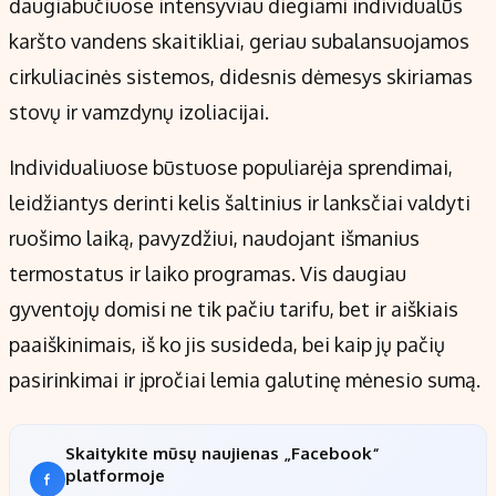
daugiabučiuose intensyviau diegiami individualūs
karšto vandens skaitikliai, geriau subalansuojamos
cirkuliacinės sistemos, didesnis dėmesys skiriamas
stovų ir vamzdynų izoliacijai.
Individualiuose būstuose populiarėja sprendimai,
leidžiantys derinti kelis šaltinius ir lanksčiai valdyti
ruošimo laiką, pavyzdžiui, naudojant išmanius
termostatus ir laiko programas. Vis daugiau
gyventojų domisi ne tik pačiu tarifu, bet ir aiškiais
paaiškinimais, iš ko jis susideda, bei kaip jų pačių
pasirinkimai ir įpročiai lemia galutinę mėnesio sumą.
Skaitykite mūsų naujienas „Facebook“
platformoje