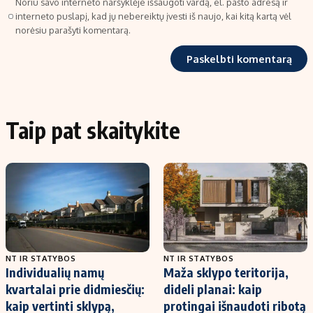
Noriu savo interneto naršyklėje išsaugoti vardą, el. pašto adresą ir
interneto puslapį, kad jų nebereiktų įvesti iš naujo, kai kitą kartą vėl
norėsiu parašyti komentarą.
Taip pat skaitykite
NT IR STATYBOS
NT IR STATYBOS
Individualių namų
Maža sklypo teritorija,
kvartalai prie didmiesčių:
dideli planai: kaip
kaip vertinti sklypą,
protingai išnaudoti ribotą