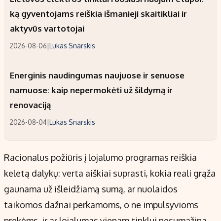
ką gyventojams reiškia išmanieji skaitikliai ir
aktyvūs vartotojai
2026-08-06
|
Lukas Snarskis
Energinis naudingumas naujuose ir senuose
namuose: kaip nepermokėti už šildymą ir
renovaciją
2026-08-04
|
Lukas Snarskis
Racionalus požiūris į lojalumo programas reiškia
keletą dalykų: verta aiškiai suprasti, kokia reali grąža
gaunama už išleidžiamą sumą, ar nuolaidos
taikomos dažnai perkamoms, o ne impulsyvioms
prekėms, ir ar lojalumas vienam tinklui nesumažina