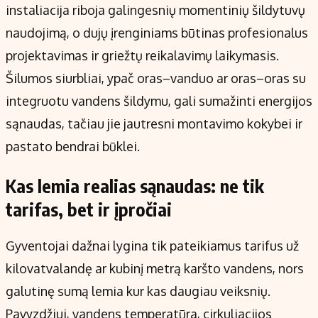
instaliacija riboja galingesnių momentinių šildytuvų
naudojimą, o dujų įrenginiams būtinas profesionalus
projektavimas ir griežtų reikalavimų laikymasis.
Šilumos siurbliai, ypač oras–vanduo ar oras–oras su
integruotu vandens šildymu, gali sumažinti energijos
sąnaudas, tačiau jie jautresni montavimo kokybei ir
pastato bendrai būklei.
Kas lemia realias sąnaudas: ne tik
tarifas, bet ir įpročiai
Gyventojai dažnai lygina tik pateikiamus tarifus už
kilovatvalandę ar kubinį metrą karšto vandens, nors
galutinę sumą lemia kur kas daugiau veiksnių.
Pavyzdžiui, vandens temperatūra, cirkuliacijos