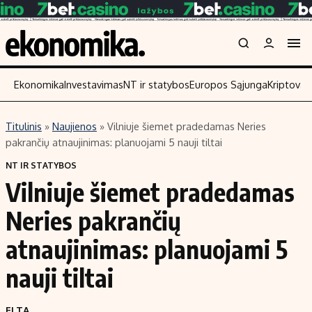
Ekonomika
Investavimas
NT ir statybos
Europos Sąjunga
Kriptoval
Titulinis
»
Naujienos
»
Vilniuje šiemet pradedamas Neries
Turinys
Skaitykite
pakrančių atnaujinimas: planuojami 5 nauji tiltai
Naujienos
Finansai
NT IR STATYBOS
Vilniuje šiemet pradedamas
Aplinka
Įmonės
Verslas
Žemės ūkis
Neries pakrančių
Energetika
Technologijos
atnaujinimas: planuojami 5
Ekonomika
Laisvalaikis
nauji tiltai
Politika
NT ir statybos
ELTA