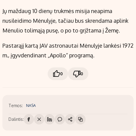
Jų maždaug 10 dienų trukmės misija neapima
nusileidimo Mėnulyje, tačiau bus skrendama aplink
Mėnulio tolimąją pusę, o po to grįžtama į Žemę.
Pastarąjį kartą JAV astronautai Mėnulyje lankėsi 1972
m., įgyvdendinant „Apollo“ programą.
0
0
Temos:
NASA
Dalintis: