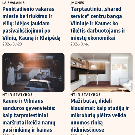
LAISVALAIKIS
ĮMONĖS
Penktadienio vakaras
Tarptautinių „shared
mieste be triukšmo ir
service“ centrų banga
eilių: idėjos jaukiam
Vilniuje ir Kaune: ko
pasivaikščiojimui po
tikėtis darbuotojams ir
Vilnių, Kauną ir Klaipėdą
miestų ekonomikai
2026-07-23
2026-07-16
NT IR STATYBOS
NT IR STATYBOS
Kauno ir Vilniaus
Maži butai, dideli
sandūros gyvenvietės:
klausimai: kaip studijų ir
kaip tarpmiestiniai
mikrobutų plėtra veikia
maršrutai keičia namų
nuomos rinką
pasirinkimą ir kainas
didmiesčiuose