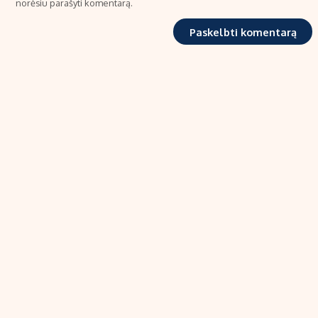
norėsiu parašyti komentarą.
TIPRO, UAB
Kalvarijų g. 99A-33, LT-08219 Vilnius
Tel.: +370 606 17737
El. paštas:
info@ekonomika.lt