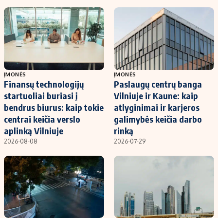
ĮMONĖS
ĮMONĖS
Finansų technologijų
Paslaugų centrų banga
startuoliai buriasi į
Vilniuje ir Kaune: kaip
bendrus biurus: kaip tokie
atlyginimai ir karjeros
centrai keičia verslo
galimybės keičia darbo
aplinką Vilniuje
rinką
2026-08-08
2026-07-29