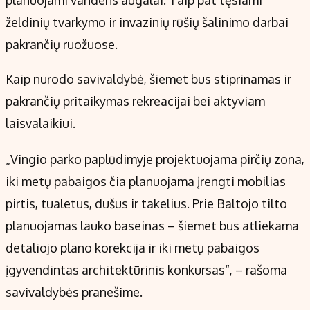
planuojami vandens augalai. Taip pat tęsiami
želdinių tvarkymo ir invazinių rūšių šalinimo darbai
pakrančių ruožuose.
Kaip nurodo savivaldybė, šiemet bus stiprinamas ir
pakrančių pritaikymas rekreacijai bei aktyviam
laisvalaikiui.
„Vingio parko paplūdimyje projektuojama pirčių zona,
iki metų pabaigos čia planuojama įrengti mobilias
pirtis, tualetus, dušus ir takelius. Prie Baltojo tilto
planuojamas lauko baseinas – šiemet bus atliekama
detaliojo plano korekcija ir iki metų pabaigos
įgyvendintas architektūrinis konkursas“, – rašoma
savivaldybės pranešime.