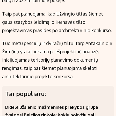
baigti 2027 m. pirmoje pusėje.
Taip pat planuojama, kad Užvingio tiltas šiemet
gaus statybos leidimą, o Kernavės tilto
projektavimas prasidės po architektūrinio konkurso.
Tuo metu pėsčiųjų ir dviračių tiltui tarp Antakalnio ir
Žirmūnų yra atliekama priešprojektinė analizė,
inicijuojamas teritorijų planavimo dokumentų
rengimas, taip pat šiemet planuojama skelbti
architektūrinio projekto konkursą.
Tai populiaru:
Didelė užsienio mažmeninės prekybos grupė
žvalgosi Baltijos rinkoje: kokių pokyčių gali