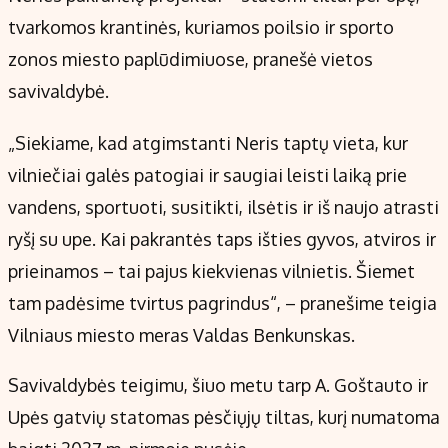
Kontaktai
tvarkomos krantinės, kuriamos poilsio ir sporto
Regionų naujienos
zonos miesto paplūdimiuose, pranešė vietos
Indėlių palūkanos
savivaldybė.
„Siekiame, kad atgimstanti Neris taptų vieta, kur
vilniečiai galės patogiai ir saugiai leisti laiką prie
vandens, sportuoti, susitikti, ilsėtis ir iš naujo atrasti
ryšį su upe. Kai pakrantės taps išties gyvos, atviros ir
prieinamos – tai pajus kiekvienas vilnietis. Šiemet
tam padėsime tvirtus pagrindus“, – pranešime teigia
Vilniaus miesto meras Valdas Benkunskas.
Savivaldybės teigimu, šiuo metu tarp A. Goštauto ir
Upės gatvių statomas pėsčiųjų tiltas, kurį numatoma