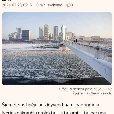
2026-02-23, 09:15
3 min. skaitymo
0
Populiarios temos
Titulinis
Investavimas
Nedarbo išmokos skaičiuoklė
Akcijų rinka
Indėliai
Saulės elektrinės
Indėlių skaičiuoklė
Kriptovaliutos
Būsto finansai
Infliacija
Įdomios naujienos
Migracija
Redakcija
Apie mus
Užšalusi Neries upė Vilniuje. ELTA /
Redakcijos politika
Žygimantas Gedvila nuotr.
Privatumo politika
Šiemet sostinėje bus įgyvendinami pagrindiniai
Turinio žymėjimo taisyklės
Neries pakrančių projektai – statomi tiltai per upę,