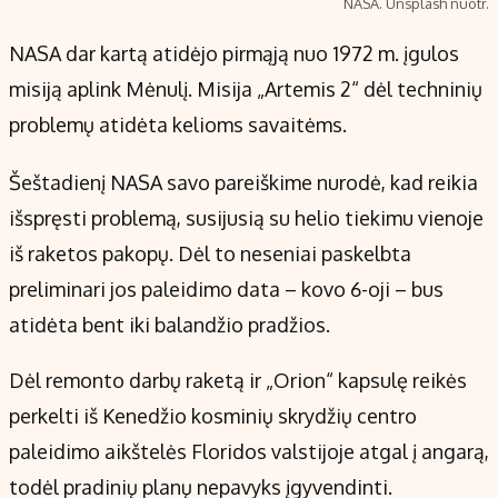
NASA. Unsplash nuotr.
NASA dar kartą atidėjo pirmąją nuo 1972 m. įgulos
misiją aplink Mėnulį. Misija „Artemis 2“ dėl techninių
problemų atidėta kelioms savaitėms.
Šeštadienį NASA savo pareiškime nurodė, kad reikia
išspręsti problemą, susijusią su helio tiekimu vienoje
iš raketos pakopų. Dėl to neseniai paskelbta
preliminari jos paleidimo data – kovo 6-oji – bus
atidėta bent iki balandžio pradžios.
Dėl remonto darbų raketą ir „Orion“ kapsulę reikės
perkelti iš Kenedžio kosminių skrydžių centro
paleidimo aikštelės Floridos valstijoje atgal į angarą,
todėl pradinių planų nepavyks įgyvendinti.