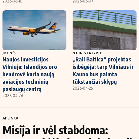
2026-06-16
2026-06-07
ĮMONĖS
NT IR STATYBOS
Naujos investicijos
„Rail Baltica“ projektas
Vilniuje: Islandijos oro
įsibėgėja: tarp Vilniaus ir
bendrovė kuria naują
Kauno bus paimta
aviacijos techninių
tūkstančiai sklypų
paslaugų centrą
2026-04-25
2026-04-26
APLINKA
Misija ir vėl stabdoma: