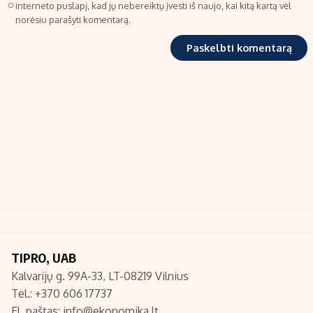
interneto puslapį, kad jų nebereiktų įvesti iš naujo, kai kitą kartą vėl
norėsiu parašyti komentarą.
TIPRO, UAB
Kalvarijų g. 99A-33, LT-08219 Vilnius
Tel.: +370 606 17737
El. paštas:
info@ekonomika.lt