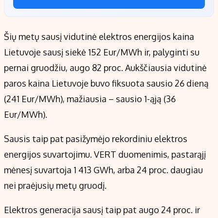
Šių metų sausį vidutinė elektros energijos kaina
Lietuvoje sausį siekė 152 Eur/MWh ir, palyginti su
pernai gruodžiu, augo 82 proc. Aukščiausia vidutinė
paros kaina Lietuvoje buvo fiksuota sausio 26 dieną
(241 Eur/MWh), mažiausia – sausio 1-ąją (36
Eur/MWh).
Sausis taip pat pasižymėjo rekordiniu elektros
energijos suvartojimu. VERT duomenimis, pastarąjį
mėnesį suvartoja 1 413 GWh, arba 24 proc. daugiau
nei praėjusių metų gruodį.
Elektros generacija sausį taip pat augo 24 proc. ir