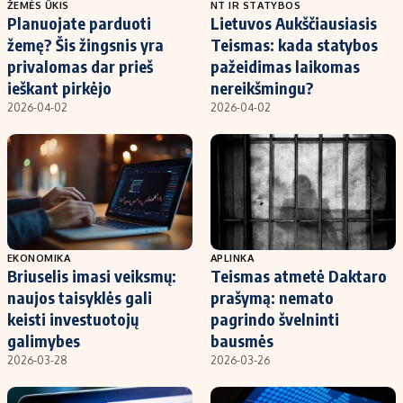
ŽEMĖS ŪKIS
NT IR STATYBOS
Planuojate parduoti
Lietuvos Aukščiausiasis
žemę? Šis žingsnis yra
Teismas: kada statybos
privalomas dar prieš
pažeidimas laikomas
ieškant pirkėjo
nereikšmingu?
2026-04-02
2026-04-02
EKONOMIKA
APLINKA
Briuselis imasi veiksmų:
Teismas atmetė Daktaro
naujos taisyklės gali
prašymą: nemato
keisti investuotojų
pagrindo švelninti
galimybes
bausmės
2026-03-28
2026-03-26