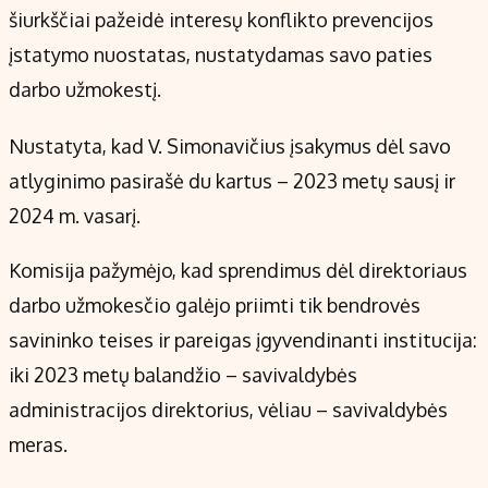
Kontaktai
šiurkščiai pažeidė interesų konflikto prevencijos
Regionų naujienos
įstatymo nuostatas, nustatydamas savo paties
Indėlių palūkanos
darbo užmokestį.
Nustatyta, kad V. Simonavičius įsakymus dėl savo
atlyginimo pasirašė du kartus – 2023 metų sausį ir
2024 m. vasarį.
Komisija pažymėjo, kad sprendimus dėl direktoriaus
darbo užmokesčio galėjo priimti tik bendrovės
savininko teises ir pareigas įgyvendinanti institucija:
iki 2023 metų balandžio – savivaldybės
administracijos direktorius, vėliau – savivaldybės
meras.