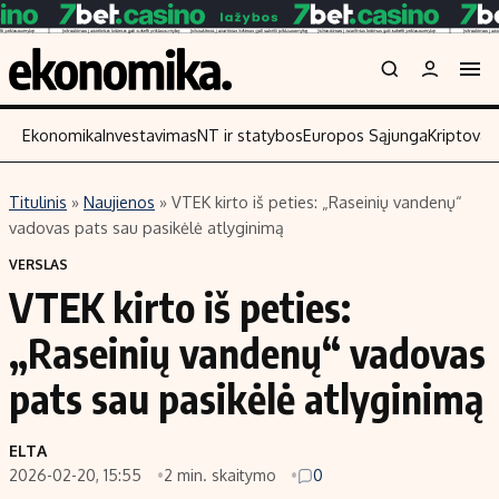
Ekonomika
Investavimas
NT ir statybos
Europos Sąjunga
Kriptoval
Titulinis
»
Naujienos
»
VTEK kirto iš peties: „Raseinių vandenų“
Turinys
Skaitykite
vadovas pats sau pasikėlė atlyginimą
Naujienos
Finansai
VERSLAS
VTEK kirto iš peties:
Aplinka
Įmonės
Verslas
Žemės ūkis
„Raseinių vandenų“ vadovas
Energetika
Technologijos
pats sau pasikėlė atlyginimą
Ekonomika
Laisvalaikis
Politika
ELTA
NT ir statybos
2026-02-20, 15:55
2 min. skaitymo
0