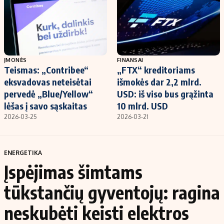
ĮMONĖS
FINANSAI
Teismas: „Contribee“
„FTX“ kreditoriams
eksvadovas neteisėtai
išmokės dar 2,2 mlrd.
pervedė „Blue/Yellow“
USD: iš viso bus grąžinta
lėšas į savo sąskaitas
10 mlrd. USD
2026-03-25
2026-03-21
ENERGETIKA
Įspėjimas šimtams
tūkstančių gyventojų: ragina
neskubėti keisti elektros