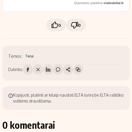
0
0
Temos:
Teisė
Dalintis:
Kopijuoti, platinti ar kitaip naudoti ELTA turinį be ELTA raštiško
sutikimo draudžiama.
0 komentarai