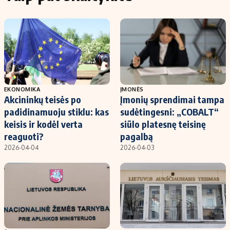
EKONOMIKA
ĮMONĖS
Akcininkų teisės po
Įmonių sprendimai tampa
padidinamuoju stiklu: kas
sudėtingesni: „COBALT“
keisis ir kodėl verta
siūlo platesnę teisinę
reaguoti?
pagalbą
2026-04-04
2026-04-03