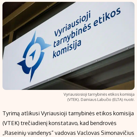
Populiarios temos
Titulinis
Investavimas
Nedarbo išmokos skaičiuoklė
Akcijų rinka
Indėliai
Saulės elektrinės
Indėlių skaičiuoklė
Kriptovaliutos
Būsto finansai
Infliacija
Įdomios naujienos
Migracija
Redakcija
Vyriausiosioji tarnybinės etikos komisija
(VTEK). Dainiaus Labučio (ELTA) nuotr.
Apie mus
Redakcijos politika
Tyrimą atlikusi Vyriausioji tarnybinės etikos komisija
Privatumo politika
(VTEK) trečiadienį konstatavo, kad bendrovės
Turinio žymėjimo taisyklės
„Raseinių vandenys“ vadovas Vaclovas Simonavičius