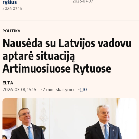
ryšius
2026-07-07
2026-07-16
POLITIKA
Nausėda su Latvijos vadovu
aptarė situaciją
Artimuosiuose Rytuose
ELTA
2026-03-01, 15:16
2 min. skaitymo
0