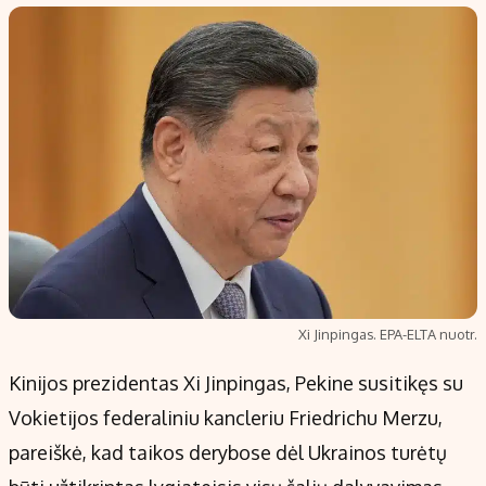
Populiarios temos
Titulinis
Investavimas
Nedarbo išmokos skaičiuoklė
Akcijų rinka
Indėliai
Saulės elektrinės
Indėlių skaičiuoklė
Kriptovaliutos
Būsto finansai
Infliacija
Įdomios naujienos
Migracija
Redakcija
Xi Jinpingas. EPA-ELTA nuotr.
Apie mus
Kinijos prezidentas Xi Jinpingas, Pekine susitikęs su
Redakcijos politika
Vokietijos federaliniu kancleriu Friedrichu Merzu,
Privatumo politika
pareiškė, kad taikos derybose dėl Ukrainos turėtų
Turinio žymėjimo taisyklės