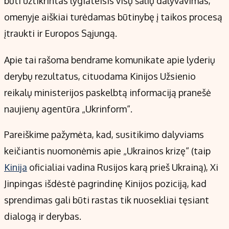
būti užtikrintas lygiateisis visų šalių dalyvavimas,
Kontaktai
omenyje aiškiai turėdamas būtinybę į taikos procesą
Regionų naujienos
įtraukti ir Europos Sąjungą.
Indėlių palūkanos
Apie tai rašoma bendrame komunikate apie lyderių
derybų rezultatus, cituodama Kinijos Užsienio
reikalų ministerijos paskelbtą informaciją pranešė
naujienų agentūra „Ukrinform“.
Pareiškime pažymėta, kad, susitikimo dalyviams
keičiantis nuomonėmis apie „Ukrainos krizę“ (taip
Kinija
oficialiai vadina Rusijos karą prieš Ukrainą), Xi
Jinpingas išdėstė pagrindinę Kinijos poziciją, kad
sprendimas gali būti rastas tik nuosekliai tęsiant
dialogą ir derybas.