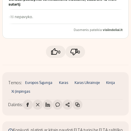
0
0
Temos:
Europos Sąjunga
Karas
Karas Ukrainoje
Kinija
Xi Jinpingas
Dalintis:
Kopijuoti, platinti ar kitaip naudoti ELTA turinį be ELTA raštiško