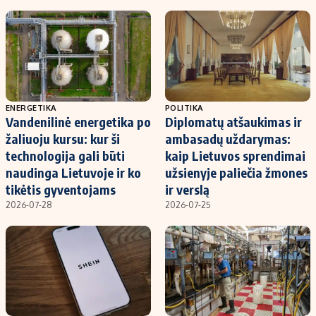
ENERGETIKA
POLITIKA
Vandenilinė energetika po
Diplomatų atšaukimas ir
žaliuoju kursu: kur ši
ambasadų uždarymas:
technologija gali būti
kaip Lietuvos sprendimai
naudinga Lietuvoje ir ko
užsienyje paliečia žmones
tikėtis gyventojams
ir verslą
2026-07-28
2026-07-25