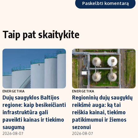
Taip pat skaitykite
ENERGETIKA
ENERGETIKA
Dujų saugyklos Baltijos
Regioninių dujų saugyklų
regione: kaip besikeičianti
reikšmė auga: ką tai
infrastruktūra gali
reiškia kainai, tiekimo
paveikti kainas ir tiekimo
patikimumui ir žiemos
saugumą
sezonui
2026-08-07
2026-08-07