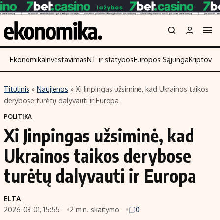
Ekonomika
Investavimas
NT ir statybos
Europos Sąjunga
Kriptoval
Titulinis
»
Naujienos
»
Xi Jinpingas užsiminė, kad Ukrainos taikos
Turinys
Skaitykite
derybose turėtų dalyvauti ir Europa
Naujienos
Finansai
POLITIKA
Xi Jinpingas užsiminė, kad
Aplinka
Įmonės
Verslas
Žemės ūkis
Ukrainos taikos derybose
Energetika
Technologijos
turėtų dalyvauti ir Europa
Ekonomika
Laisvalaikis
Politika
ELTA
NT ir statybos
2026-03-01, 15:55
2 min. skaitymo
0