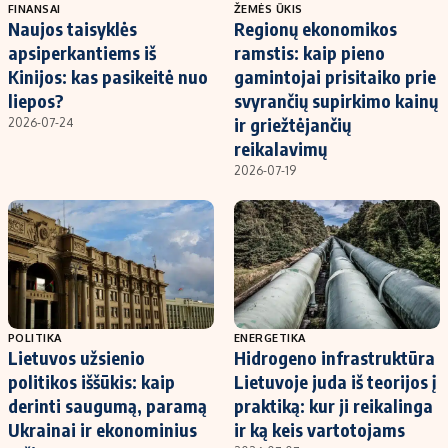
FINANSAI
ŽEMĖS ŪKIS
Naujos taisyklės
Regionų ekonomikos
apsiperkantiems iš
ramstis: kaip pieno
Kinijos: kas pasikeitė nuo
gamintojai prisitaiko prie
liepos?
svyrančių supirkimo kainų
ir griežtėjančių
2026-07-24
reikalavimų
2026-07-19
POLITIKA
ENERGETIKA
Lietuvos užsienio
Hidrogeno infrastruktūra
politikos iššūkis: kaip
Lietuvoje juda iš teorijos į
derinti saugumą, paramą
praktiką: kur ji reikalinga
Ukrainai ir ekonominius
ir ką keis vartotojams