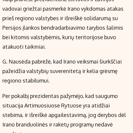
vadovai griežtai pasmerkė Irano vykdomas atakas
prieš regiono valstybes ir išreiškė solidarumą su
Persijos įlankos bendradarbiavimo tarybos šalimis
bei kitomis valstybėmis, kurių teritorijose buvo
atakuoti taikiniai.
G. Nausėda pabrėžė, kad Irano veiksmai šiurkščiai
pažeidžia valstybių suverenitetą ir kelia grėsmę
regiono stabilumui.
Per pokalbį prezidentas pažymėjo, kad saugumo
situacija Artimuosiuose Rytuose yra atidžiai
stebima, ir išreiškė apgailestavimą, jog derybos dėl
Irano branduolinės ir raketų programų nedavė