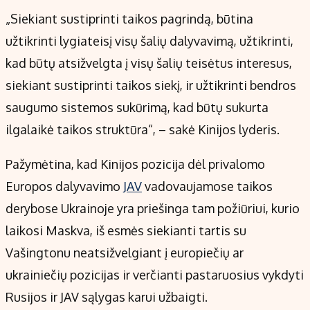
„Siekiant sustiprinti taikos pagrindą, būtina
užtikrinti lygiateisį visų šalių dalyvavimą, užtikrinti,
kad būtų atsižvelgta į visų šalių teisėtus interesus,
siekiant sustiprinti taikos siekį, ir užtikrinti bendros
saugumo sistemos sukūrimą, kad būtų sukurta
ilgalaikė taikos struktūra“, – sakė Kinijos lyderis.
Pažymėtina, kad Kinijos pozicija dėl privalomo
Europos dalyvavimo
JAV
vadovaujamose taikos
derybose Ukrainoje yra priešinga tam požiūriui, kurio
laikosi Maskva, iš esmės siekianti tartis su
Vašingtonu neatsižvelgiant į europiečių ar
ukrainiečių pozicijas ir verčianti pastaruosius vykdyti
Rusijos ir JAV sąlygas karui užbaigti.