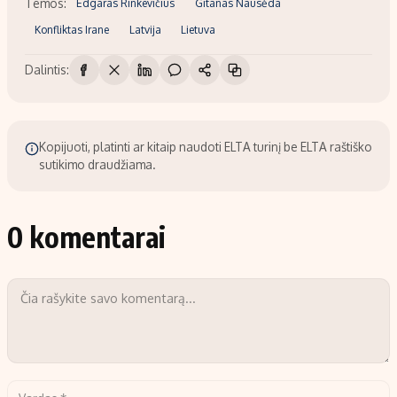
Temos:
Edgaras Rinkevičius
Gitanas Nausėda
Konfliktas Irane
Latvija
Lietuva
Dalintis:
Kopijuoti, platinti ar kitaip naudoti ELTA turinį be ELTA raštiško
sutikimo draudžiama.
0 komentarai