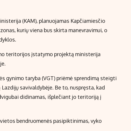
inisterija (KAM), planuojamas Kapčiamiesčio
 zonas, kurių viena bus skirta manevravimui, o
dyklos.
 teritorijos įstatymo projektą ministerija
je.
bės gynimo taryba (VGT) priėmė sprendimą steigti
Lazdijų savivaldybėje. Be to, nuspręsta, kad
gubai didinamas, išplečiant jo teritoriją į
lo vietos bendruomenės pasipiktinimas, vyko