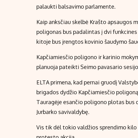
palaukti balsavimo parlamente.
Kaip anksčiau skelbė Krašto apsaugos m
poligonas bus padalintas į dvi funkcines
kitoje bus įrengtos kovinio šaudymo šau
Kapčiamiesčio poligono ir karinio mokymo
planuoja pateikti Seimo pavasario sesijo
ELTA primena, kad pernai gruodį Valsty
brigados dydžio Kapčiamiesčio poligoną 
Tauragėje esančio poligono plotas bus dvi
Jurbarko savivaldybę.
Vis tik dėl tokio valdžios sprendimo ki
protesto akcija.