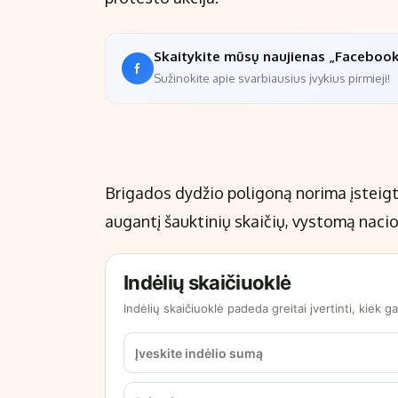
Skaitykite mūsų naujienas „Faceboo
Sužinokite apie svarbiausius įvykius pirmieji!
Brigados dydžio poligoną norima įsteigt
augantį šauktinių skaičių, vystomą nacion