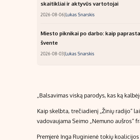
skaitikliai ir aktyvūs vartotojai
2026-08-06
|
Lukas Snarskis
Miesto piknikai po darbo: kaip paprastai
švente
2026-08-03
|
Lukas Snarskis
„Balsavimas viską parodys, kas ką kalbėjo
Kaip skelbta, trečiadienį „Žinių radijo“ l
vadovaujama Seimo „Nemuno aušros“ fra
Premjerė Inga Ruginienė tokių koalicijo