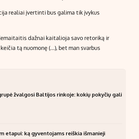
ja realiai įvertinti bus galima tik įvykus
emaitaitis dažnai kaitalioja savo retoriką ir
s keičia tą nuomonę (…), bet man svarbus
upė žvalgosi Baltijos rinkoje: kokių pokyčių gali
am etapui: ką gyventojams reiškia išmanieji