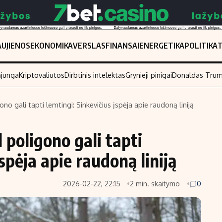
UJIENOS
EKONOMIKA
VERSLAS
FINANSAI
ENERGETIKA
POLITIKA
ąjunga
Kriptovaliutos
Dirbtinis intelektas
Grynieji pinigai
Donaldas Tru
ono gali tapti lemtingi: Sinkevičius įspėja apie raudoną liniją
Populiarios temos
Titulinis
l poligono gali tapti
Investavimas
Nedarbo išmo
Akcijų rinka
Indėliai
spėja apie raudoną liniją
Saulės elektrinės
Indėlių skaiči
2026-02-22, 22:15
2 min. skaitymo
0
Kriptovaliutos
Būsto finansa
Infliacija
Įdomios nauji
Migracija