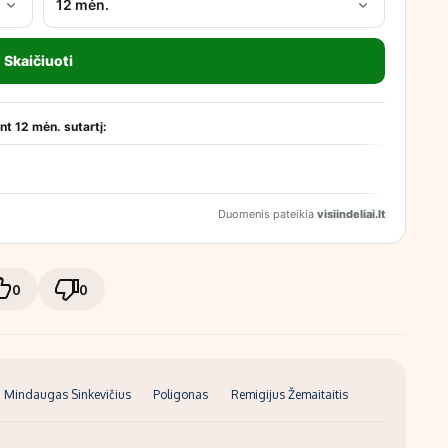
0
0
Mindaugas Sinkevičius
Poligonas
Remigijus Žemaitaitis