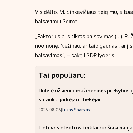
Vis dėlto, M. Sinkevičiaus teigimu, situaci
balsavimui Seime.
„Faktorius bus tikras balsavimas (…). R. Ž
nuomonę. Nežinau, ar taip gaunasi, ar ji
balsavimas“, – sakė LSDP lyderis.
Tai populiaru:
Didelė užsienio mažmeninės prekybos gr
sulaukti pirkėjai ir tiekėjai
2026-08-06
|
Lukas Snarskis
Lietuvos elektros tinklai ruošiasi nauj