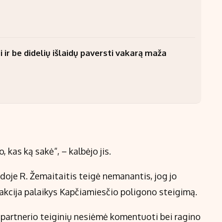
 ir be didelių išlaidų paversti vakarą maža
, kas ką sakė“, – kalbėjo jis.
aidoje R. Žemaitaitis teigė nemanantis, jog jo
kcija palaikys Kapčiamiesčio poligono steigimą.
s partnerio teiginių nesiėmė komentuoti bei ragino