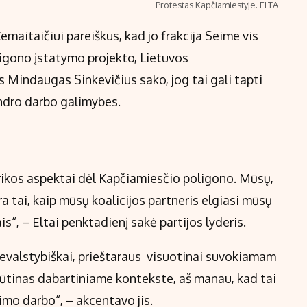
Protestas Kapčiamiestyje. ELTA
maitaičiui pareiškus, kad jo frakcija Seime vis
ligono įstatymo projekto, Lietuvos
 Mindaugas Sinkevičius sako, jog tai gali tapti
endro darbo galimybes.
orikos aspektai dėl Kapčiamiesčio poligono. Mūsų,
a tai, kaip mūsų koalicijos partneris elgiasi mūsų
“, – Eltai penktadienį sakė partijos lyderis.
 nevalstybiškai, prieštaraus visuotinai suvokiamam
ūtinas dabartiniame kontekste, aš manau, kad tai
simo darbo“, – akcentavo jis.