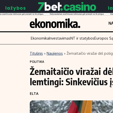
NA
Ekonomika
Investavimas
NT ir statybos
Europos S
Titulinis
»
Naujienos
»
Žemaitaičio viražai dėl polig
Turinys
Skaitykite
POLITIKA
Žemaitaičio viražai dė
Naujienos
Finansai
Aplinka
Įmonės
lemtingi: Sinkevičius į
Verslas
Žemės ūkis
ELTA
Energetika
Technologijos
Ekonomika
Laisvalaikis
Politika