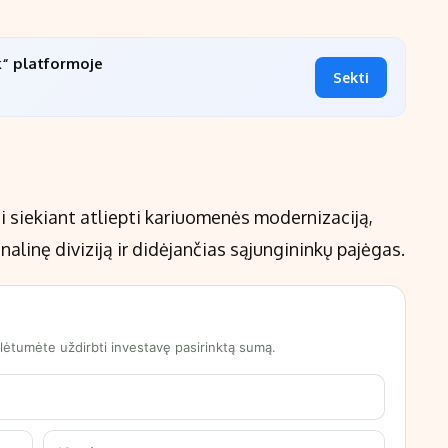
k“ platformoje
Sekti
i siekiant atliepti kariuomenės modernizaciją,
alinę diviziją ir didėjančias sąjungininkų pajėgas.