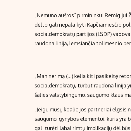
„Nemuno aušros“ pirmininkui Remigijui Že
dėlto gali nepalaikyti Kapčiamiesčio po
socialdemokratų partijos (LSDP) vadovas
raudona linija, lemsiančia tolimesnio b
„Man nerimą (…) kelia kiti pasikeitę ret
socialdemokratų, turbūt raudona linija yr
šalies valstybingumo, saugumo klausimais
„Jeigu mūsų koalicijos partneriai elgsis
saugumo, gynybos elementui, kuris yra b
gali turėti labai rimtų implikacijų dėl bū