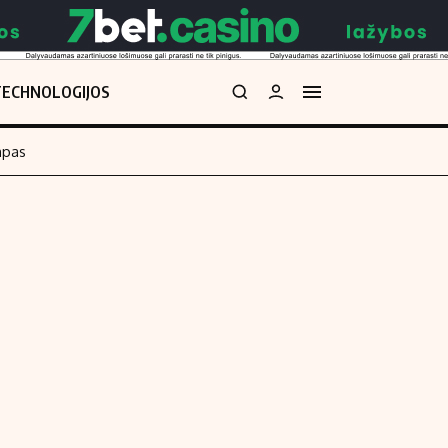
TECHNOLOGIJOS
mpas
Redakcija
kos skaičiuoklė
Apie mus
Redakcijos politika
uoklė
Privatumo politika
i
Turinio žymėjimo taisyklės
enos
Kontaktai
Regionų naujienos