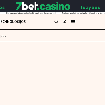
TECHNOLOGIJOS
mpas
Redakcija
kos skaičiuoklė
Apie mus
Redakcijos politika
uoklė
Privatumo politika
i
Turinio žymėjimo taisyklės
enos
Kontaktai
Regionų naujienos