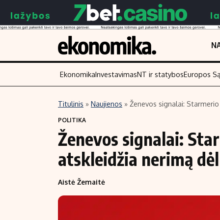
NA
Ekonomika
Investavimas
NT ir statybos
Europos S
Titulinis
»
Naujienos
»
Ženevos signalai: Starmeri
Turinys
Skaitykite
POLITIKA
Ženevos signalai: St
Naujienos
Finansai
Aplinka
Įmonės
atskleidžia nerimą dė
Verslas
Žemės ūkis
Aistė Žemaitė
Energetika
Technologijos
Ekonomika
Laisvalaikis
Politika