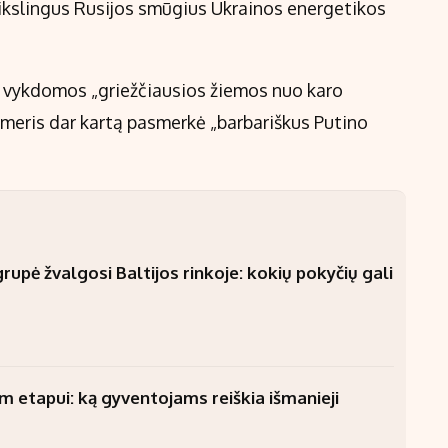
tikslingus Rusijos smūgius Ukrainos energetikos
s vykdomos „griežčiausios žiemos nuo karo
meris dar kartą pasmerkė „barbariškus Putino
upė žvalgosi Baltijos rinkoje: kokių pokyčių gali
am etapui: ką gyventojams reiškia išmanieji