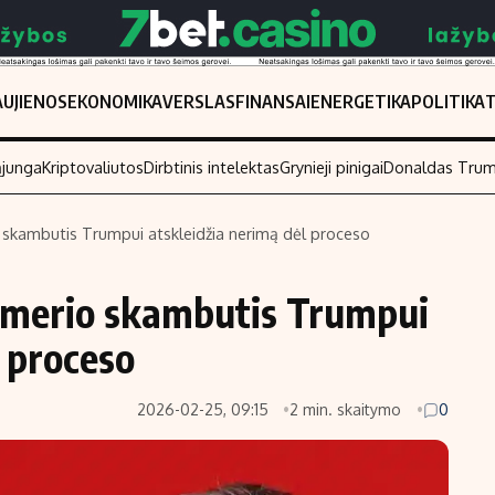
UJIENOS
EKONOMIKA
VERSLAS
FINANSAI
ENERGETIKA
POLITIKA
ąjunga
Kriptovaliutos
Dirbtinis intelektas
Grynieji pinigai
Donaldas Tru
o skambutis Trumpui atskleidžia nerimą dėl proceso
Populiarios temos
Titulinis
armerio skambutis Trumpui
Investavimas
Nedarbo išmo
Akcijų rinka
Indėliai
l proceso
Saulės elektrinės
Indėlių skaiči
2026-02-25, 09:15
2 min. skaitymo
0
Kriptovaliutos
Būsto finansa
Infliacija
Įdomios nauji
Migracija