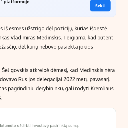
k“ platformoje
Sekti
s iš esmės užstrigo dėl pozicijų, kurias išdėstė
inkas Vladimiras Medinskis. Teigiama, kad būtent
ežasčių, dėl kurių nebuvo pasiekta jokios
 Šeligovskis atkreipė dėmesį, kad Medinskis nėra
adovavo Rusijos delegacijai 2022 metų pavasarį.
tas pagrindiniu derybininku, gali rodyti Kremliaus
s.