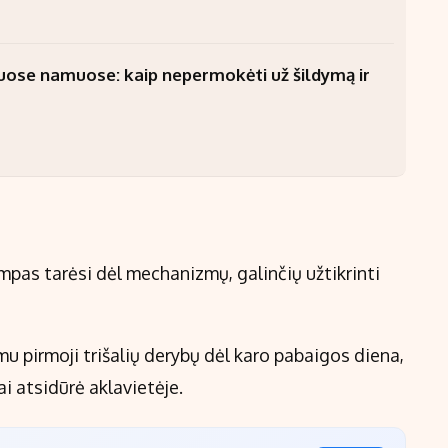
uose namuose: kaip nepermokėti už šildymą ir
mpas tarėsi dėl mechanizmų, galinčių užtikrinti
mu pirmoji trišalių derybų dėl karo pabaigos diena,
ai atsidūrė aklavietėje.