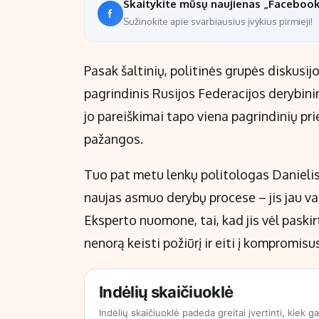
Skaitykite mūsų naujienas „Faceboo
Sužinokite apie svarbiausius įvykius pirmieji!
Pasak šaltinių, politinės grupės diskusijo
pagrindinis Rusijos Federacijos derybin
jo pareiškimai tapo viena pagrindinių pri
pažangos.
Tuo pat metu lenkų politologas Danielis
naujas asmuo derybų procese – jis jau v
Eksperto nuomone, tai, kad jis vėl paskir
nenorą keisti požiūrį ir eiti į kompromisu