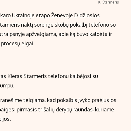
K. Starmeris
l karo Ukrainoje etapo Ženevoje Didžiosios
Starmeris naktį surengė skubų pokalbį telefonu su
raipsnyje apžvelgiama, apie ką buvo kalbėta ir
s procesų eigai.
kas Kieras Starmeris telefonu kalbėjosi su
rumpu.
ranešime teigiama, kad pokalbis įvyko praėjusios
baigėsi pirmasis trišalių derybų raundas, kuriame
ijos.