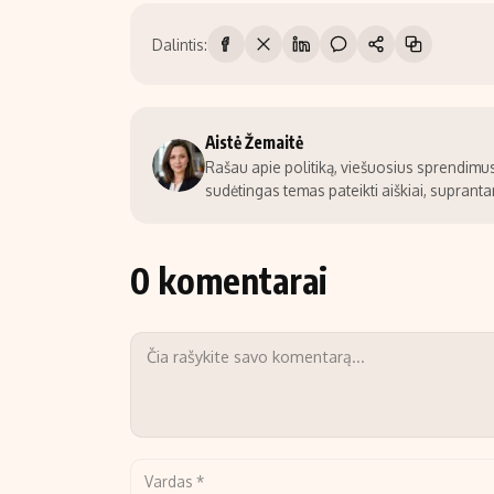
Dalintis:
Aistė Žemaitė
Rašau apie politiką, viešuosius sprendimus 
sudėtingas temas pateikti aiškiai, suprantam
0 komentarai