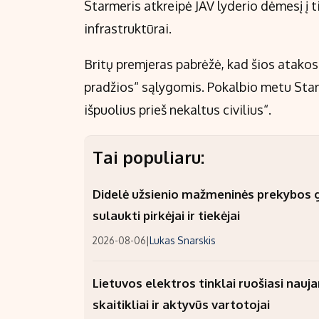
Starmeris atkreipė JAV lyderio dėmesį į 
infrastruktūrai.
Britų premjeras pabrėžė, kad šios atako
pradžios“ sąlygomis. Pokalbio metu Star
išpuolius prieš nekaltus civilius“.
Tai populiaru:
Didelė užsienio mažmeninės prekybos gr
sulaukti pirkėjai ir tiekėjai
2026-08-06
|
Lukas Snarskis
Lietuvos elektros tinklai ruošiasi nauj
skaitikliai ir aktyvūs vartotojai