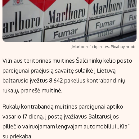
„Marlboro“ cigaretės. Pixabay nuotr.
Vilniaus teritorinės muitinės Šalčininkų kelio posto
pareigūnai praėjusią savaitę sulaikė į Lietuvą
baltarusio įvežtus 8 642 pakelius kontrabandinių
rūkalų, pranešė muitinė.
Rūkalų kontrabandą muitinės pareigūnai aptiko
vasario 17 dieną, į postą įvažiavus Baltarusijos
piliečio vairuojamam lengvajam automobiliui „Kia“
su priekaba.