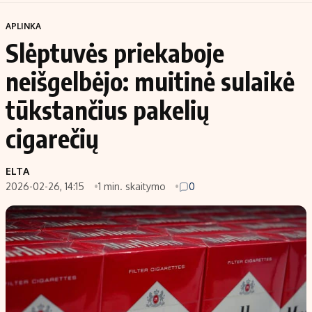
APLINKA
Slėptuvės priekaboje
neišgelbėjo: muitinė sulaikė
tūkstančius pakelių
cigarečių
ELTA
2026-02-26, 14:15
1 min. skaitymo
0