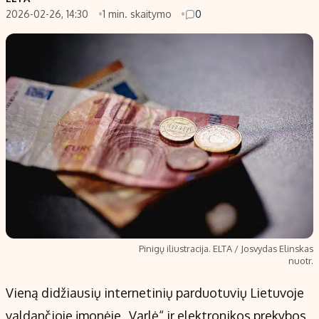
2026-02-26, 14:30
1 min. skaitymo
0
Populiarios temos
Titulinis
Investavimas
Nedarbo išmokos skaičiuoklė
Akcijų rinka
Indėliai
Saulės elektrinės
Indėlių skaičiuoklė
Kriptovaliutos
Būsto finansai
Infliacija
Įdomios naujienos
Migracija
Redakcija
Apie mus
Pinigų iliustracija. ELTA / Josvydas Elinskas
Redakcijos politika
nuotr.
Privatumo politika
Vieną didžiausių internetinių parduotuvių Lietuvoje
Turinio žymėjimo taisyklės
valdančioje įmonėje „Varlė“ ir elektronikos prekybos