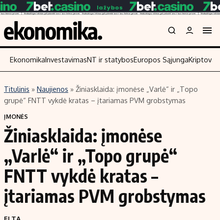
Ekonomika
Investavimas
NT ir statybos
Europos Sąjunga
Kriptoval
Titulinis
»
Naujienos
»
Žiniasklaida: įmonėse „Varlė“ ir „Topo
Turinys
Skaitykite
grupė“ FNTT vykdė kratas – įtariamas PVM grobstymas
Naujienos
Finansai
ĮMONĖS
Žiniasklaida: įmonėse
Aplinka
Įmonės
Verslas
Žemės ūkis
„Varlė“ ir „Topo grupė“
Energetika
Technologijos
FNTT vykdė kratas –
Ekonomika
Laisvalaikis
įtariamas PVM grobstymas
Politika
NT ir statybos
ELTA