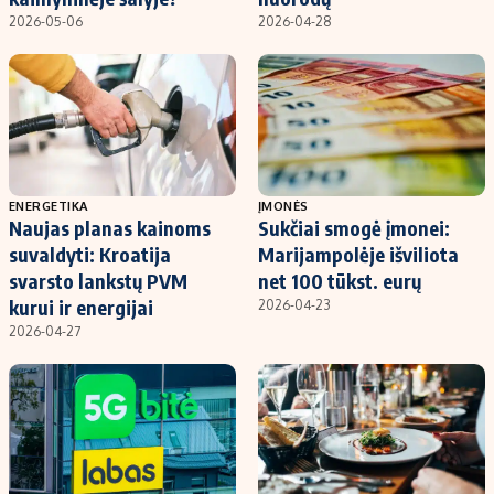
2026-05-06
2026-04-28
ENERGETIKA
ĮMONĖS
Naujas planas kainoms
Sukčiai smogė įmonei:
suvaldyti: Kroatija
Marijampolėje išviliota
svarsto lankstų PVM
net 100 tūkst. eurų
kurui ir energijai
2026-04-23
2026-04-27