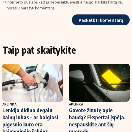
interneto puslapį, kad jų nebereiktų įvesti iš naujo, kai kitą kartą vėl
norėsiu parašyti komentarą.
Taip pat skaitykite
APLINKA
APLINKA
Lenkija didina degalu
Gavote žinutę apie
kainų lubas – ar baigiasi
baudą? Ekspertai įspėja,
pigesnio kuro era
nespauskite ant šių
kaimyninėje šalyje?
nuorodų