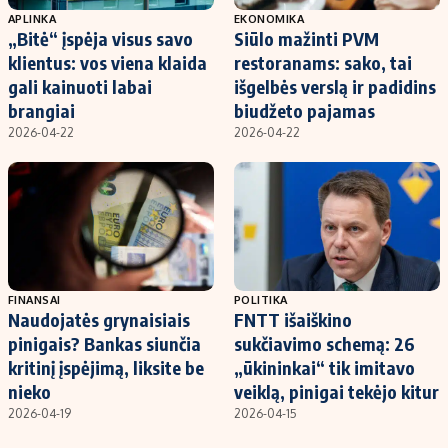
APLINKA
EKONOMIKA
„Bitė“ įspėja visus savo
Siūlo mažinti PVM
klientus: vos viena klaida
restoranams: sako, tai
gali kainuoti labai
išgelbės verslą ir padidins
brangiai
biudžeto pajamas
2026-04-22
2026-04-22
FINANSAI
POLITIKA
Naudojatės grynaisiais
FNTT išaiškino
pinigais? Bankas siunčia
sukčiavimo schemą: 26
kritinį įspėjimą, liksite be
„ūkininkai“ tik imitavo
nieko
veiklą, pinigai tekėjo kitur
2026-04-19
2026-04-15