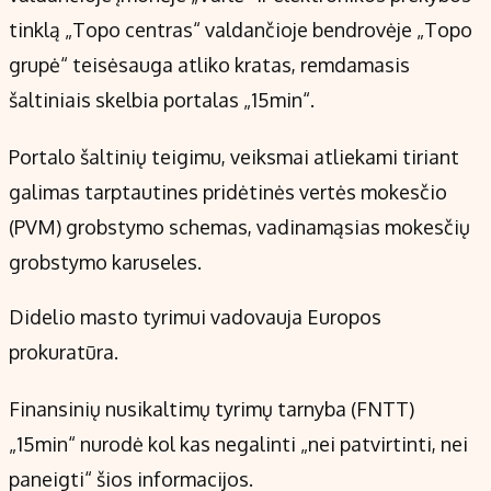
Kontaktai
tinklą „Topo centras“ valdančioje bendrovėje „Topo
Regionų naujienos
grupė“ teisėsauga atliko kratas, remdamasis
Indėlių palūkanos
šaltiniais skelbia portalas „15min“.
Portalo šaltinių teigimu, veiksmai atliekami tiriant
galimas tarptautines pridėtinės vertės mokesčio
(PVM) grobstymo schemas, vadinamąsias mokesčių
grobstymo karuseles.
Didelio masto tyrimui vadovauja Europos
prokuratūra.
Finansinių nusikaltimų tyrimų tarnyba (FNTT)
„15min“ nurodė kol kas negalinti „nei patvirtinti, nei
paneigti“ šios informacijos.