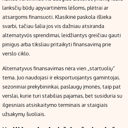
Kontaktai
lanksčių būdų apyvartinėms lėšoms, plėtrai ar
Regionų naujienos
atsargoms finansuoti. Klasikinė paskola išlieka
Indėlių palūkanos
svarbi, tačiau šalia jos vis dažniau atsiranda
alternatyvūs sprendimai, leidžiantys greičiau gauti
pinigus arba tiksliau pritaikyti finansavimą prie
verslo ciklo.
Alternatyvus finansavimas nėra vien „startuolių“
tema. Juo naudojasi ir eksportuojantys gamintojai,
sezoniniai prekybininkai, paslaugų įmonės, taip pat
verslai, kurie turi stabilias pajamas, bet susiduria su
ilgesniais atsiskaitymo terminais ar staigiais
užsakymų šuoliais.