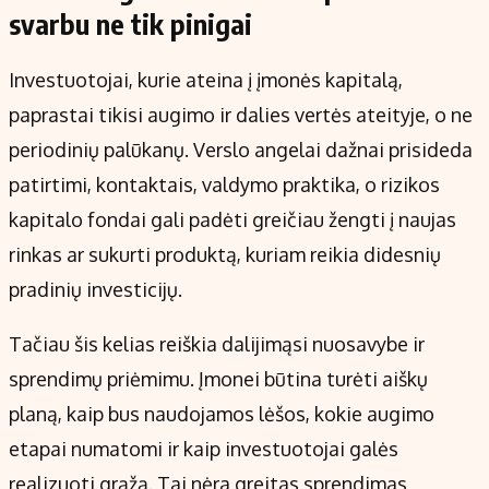
svarbu ne tik pinigai
Investuotojai, kurie ateina į įmonės kapitalą,
paprastai tikisi augimo ir dalies vertės ateityje, o ne
periodinių palūkanų. Verslo angelai dažnai prisideda
patirtimi, kontaktais, valdymo praktika, o rizikos
kapitalo fondai gali padėti greičiau žengti į naujas
rinkas ar sukurti produktą, kuriam reikia didesnių
pradinių investicijų.
Tačiau šis kelias reiškia dalijimąsi nuosavybe ir
sprendimų priėmimu. Įmonei būtina turėti aiškų
planą, kaip bus naudojamos lėšos, kokie augimo
etapai numatomi ir kaip investuotojai galės
realizuoti grąžą. Tai nėra greitas sprendimas