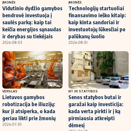
ĮMONĖS
ĮMONĖS
Vidutinio dydžio gamybos
Technologijų startuoliai
bendrovė investuoja į
finansavimo ieško kitaip:
saulės parką: kaip tai
kaip kinta sandoriai ir
keičia energijos sąnaudas
investuotojų lūkesčiai po
ir derybas su tiekėjais
palūkanų šuolio
2026-08-03
2026-08-01
VERSLAS
NT IR STATYBOS
Lietuvos gamybos
Senos statybos butai ir
robotizacija be iliuzijų:
garažai kaip investicija:
kur ji atsiperka, o kada
kada verta pirkti ir į ką
geriau likti prie žmonių
pirmiausia atkreipti
dėmesį
2026-07-30