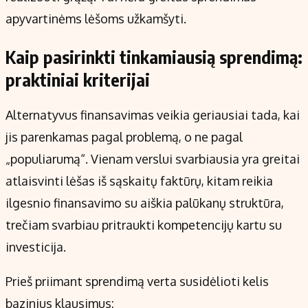
apyvartinėms lėšoms užkamšyti.
Kaip pasirinkti tinkamiausią sprendimą:
praktiniai kriterijai
Alternatyvus finansavimas veikia geriausiai tada, kai
jis parenkamas pagal problemą, o ne pagal
„populiarumą“. Vienam verslui svarbiausia yra greitai
atlaisvinti lėšas iš sąskaitų faktūrų, kitam reikia
ilgesnio finansavimo su aiškia palūkanų struktūra,
trečiam svarbiau pritraukti kompetencijų kartu su
investicija.
Prieš priimant sprendimą verta susidėlioti kelis
bazinius klausimus: