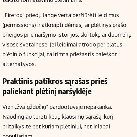
„Firefox“ priedų lange verta peržiūrėti leidimus
(permissions) ir atkreipti dėmesį, ar plėtinys prašo
prieigos prie naršymo istorijos, skirtukų ar duomenų
visose svetainėse. Jei leidimai atrodo per platūs
plėtinio funkcijai, tai rimta priežastis paieškoti
alternatyvos.
Praktinis patikros sąrašas prieš
paliekant plėtinį naršyklėje
Vien „žvaigždučių“ parduotuvėje nepakanka.
Naudingiau turėti kelių klausimų sąrašą, kurį
pritaikysite bet kuriam plėtiniui, net ir labai
populiariam.