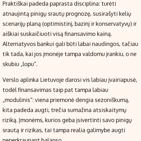
Praktiškai padeda paprasta disciplina: turėti
atnaujintą pinigų srautų prognozę, susirašyti kelių
scenarijų planą (optimistinį, bazinį ir konservatyvų) ir
aiškiai suskaičiuoti visą finansavimo kainą.
Alternatyvos bankui gali būti labai naudingos, tačiau
tik tada, kai jos įmonėje tampa valdomu įrankiu, o ne
skubiu „lopu“.
Verslo aplinka Lietuvoje darosi vis labiau įvairiapusė,
todėl finansavimas taip pat tampa labiau
„modulinis“: viena priemonė dengia sezoniškumą,
kita padeda augti, trečia sumažina atsiskaitymų
riziką. Įmonėms, kurios geba įsivertinti savo pinigų
srautą ir rizikas, tai tampa realia galimybe augti
neperkraunant balanso.