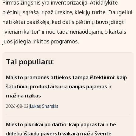
Pirmas žingsnis yra inventorizacija. Atidarykite
plėtinių sąrašą ir pažiūrėkite, kiek jų turite. Daugeliui
netikėtai paaiškėja, kad dalis plėtinių buvo įdiegti
„vienam kartui“ ir nuo tada nenaudojami, o kartais
juos įdiegia ir kitos programos.
Tai populiaru:
Maisto pramonės atliekos tampa ištekliumi: kaip
šalutiniai produktai kuria naujas pajamas ir
mažina rizikas
2026-08-02
|
Lukas Snarskis
Miesto piknikai po darbo: kaip paprastai ir be
didelių išlaidų paversti vakarą maža švente