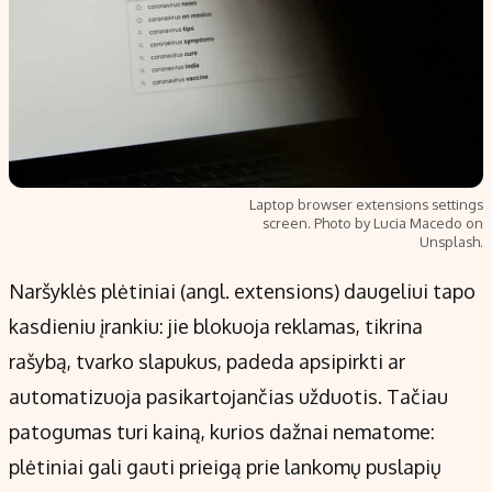
Laptop browser extensions settings
screen. Photo by Lucia Macedo on
Unsplash.
Naršyklės plėtiniai (angl. extensions) daugeliui tapo
kasdieniu įrankiu: jie blokuoja reklamas, tikrina
rašybą, tvarko slapukus, padeda apsipirkti ar
automatizuoja pasikartojančias užduotis. Tačiau
patogumas turi kainą, kurios dažnai nematome:
plėtiniai gali gauti prieigą prie lankomų puslapių