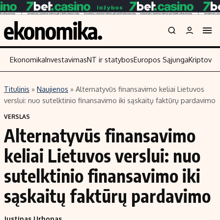
Ekonomika
Investavimas
NT ir statybos
Europos Sąjunga
Kriptoval
Titulinis
»
Naujienos
»
Alternatyvūs finansavimo keliai Lietuvos
Turinys
Skaitykite
verslui: nuo sutelktinio finansavimo iki sąskaitų faktūrų pardavimo
Naujienos
Finansai
VERSLAS
Alternatyvūs finansavimo
Aplinka
Įmonės
Verslas
Žemės ūkis
keliai Lietuvos verslui: nuo
Energetika
Technologijos
sutelktinio finansavimo iki
Ekonomika
Laisvalaikis
sąskaitų faktūrų pardavimo
Politika
NT ir statybos
Justinas Urbonas