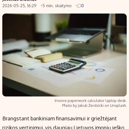
2026-05-25, 16:29
5 min. skaitymo
0
Populiarios temos
Titulinis
Investavimas
Nedarbo išmokos skaičiuoklė
Akcijų rinka
Indėliai
Saulės elektrinės
Indėlių skaičiuoklė
Kriptovaliutos
Būsto finansai
Infliacija
Įdomios naujienos
Migracija
Redakcija
Apie mus
Invoice paperwork calculator laptop desk.
Redakcijos politika
Photo by Jakub Żerdzicki on Unsplash.
Privatumo politika
Brangstant bankiniam finansavimui ir griežtėjant
Turinio žymėjimo taisyklės
rizikos vertinimui, vis daugiau Lietuvos įmonių ieško