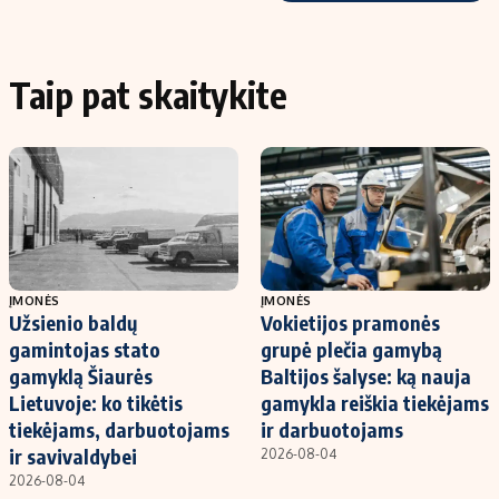
Taip pat skaitykite
ĮMONĖS
ĮMONĖS
Užsienio baldų
Vokietijos pramonės
gamintojas stato
grupė plečia gamybą
gamyklą Šiaurės
Baltijos šalyse: ką nauja
Lietuvoje: ko tikėtis
gamykla reiškia tiekėjams
tiekėjams, darbuotojams
ir darbuotojams
ir savivaldybei
2026-08-04
2026-08-04