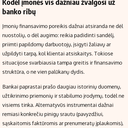
Kodėl įmonės vis dažniau žvalgosi už
banko ribų
Įmonių finansavimo poreikis dažnai atsiranda ne dėl
nuostolių, o dėl augimo: reikia padidinti sandėlį,
priimti papildomų darbuotojų, įsigyti žaliavų ar
užpildyti tarpą, kol klientai atsiskaitys. Tokiose
situacijose svarbiausia tampa greitis ir finansavimo
struktūra, o ne vien palūkanų dydis.
Bankai paprastai prašo daugiau istorinių duomenų,
užtikrinimo priemonių ir stabilumo įrodymų, todėl ne
visiems tinka. Alternatyvūs instrumentai dažnai
remiasi konkrečiu pinigų srautu (pavyzdžiui,
sąskaitomis faktūromis ar prenumeratų įplaukomis),