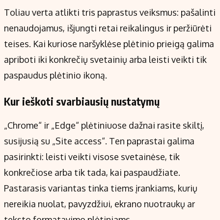
Toliau verta atlikti tris paprastus veiksmus: pašalinti
nenaudojamus, išjungti retai reikalingus ir peržiūrėti
teises. Kai kuriose naršyklėse plėtinio prieigą galima
apriboti iki konkrečių svetainių arba leisti veikti tik
paspaudus plėtinio ikoną.
Kur ieškoti svarbiausių nustatymų
„Chrome“ ir „Edge“ plėtiniuose dažnai rasite skiltį,
susijusią su „Site access“. Ten paprastai galima
pasirinkti: leisti veikti visose svetainėse, tik
konkrečiose arba tik tada, kai paspaudžiate.
Pastarasis variantas tinka tiems įrankiams, kurių
nereikia nuolat, pavyzdžiui, ekrano nuotraukų ar
teksto formatavimo plėtiniams.