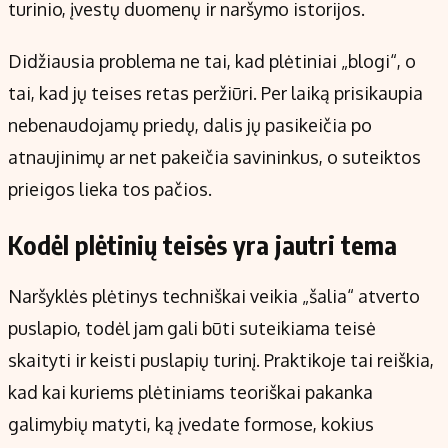
turinio, įvestų duomenų ir naršymo istorijos.
Didžiausia problema ne tai, kad plėtiniai „blogi“, o
tai, kad jų teises retas peržiūri. Per laiką prisikaupia
nebenaudojamų priedų, dalis jų pasikeičia po
atnaujinimų ar net pakeičia savininkus, o suteiktos
prieigos lieka tos pačios.
Kodėl plėtinių teisės yra jautri tema
Naršyklės plėtinys techniškai veikia „šalia“ atverto
puslapio, todėl jam gali būti suteikiama teisė
skaityti ir keisti puslapių turinį. Praktikoje tai reiškia,
kad kai kuriems plėtiniams teoriškai pakanka
galimybių matyti, ką įvedate formose, kokius