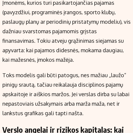
Įmonėms, kurios turi pasikartojančias pajamas
(pavyzdžiui, programinės įrangos, sporto klubų,
paslaugų planų ar periodinių pristatymų modeliu), vis
dažniau svarstomas pajamomis grįstas
finansavimas. Tokiu atveju grąžinimas siejamas su
apyvarta: kai pajamos didesnės, mokama daugiau,
kai mažesnės, įmokos mažėja.
Toks modelis gali būti patogus, nes mažiau „laužo“
pinigų srautą, tačiau reikalauja disciplinos pajamų
apskaitoje ir aiškios maržos. Jei verslas dirba su labai
nepastoviais užsakymais arba marža maža, net ir
lankstus grafikas gali tapti našta.
Verslo angelai ir rizikos kapitalas: kai