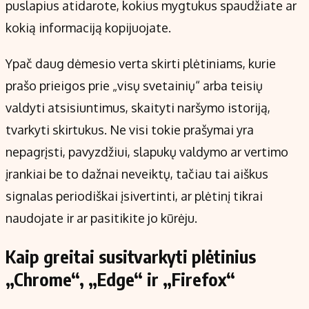
puslapius atidarote, kokius mygtukus spaudžiate ar
kokią informaciją kopijuojate.
Ypač daug dėmesio verta skirti plėtiniams, kurie
prašo prieigos prie „visų svetainių“ arba teisių
valdyti atsisiuntimus, skaityti naršymo istoriją,
tvarkyti skirtukus. Ne visi tokie prašymai yra
nepagrįsti, pavyzdžiui, slapukų valdymo ar vertimo
įrankiai be to dažnai neveiktų, tačiau tai aiškus
signalas periodiškai įsivertinti, ar plėtinį tikrai
naudojate ir ar pasitikite jo kūrėju.
Kaip greitai susitvarkyti plėtinius
„Chrome“, „Edge“ ir „Firefox“