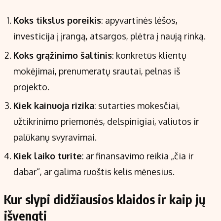
Koks tikslus poreikis
: apyvartinės lėšos,
investicija į įrangą, atsargos, plėtra į naują rinką.
Koks grąžinimo šaltinis
: konkretūs klientų
mokėjimai, prenumeratų srautai, pelnas iš
projekto.
Kiek kainuoja rizika
: sutarties mokesčiai,
užtikrinimo priemonės, delspinigiai, valiutos ir
palūkanų svyravimai.
Kiek laiko turite
: ar finansavimo reikia „čia ir
dabar“, ar galima ruoštis kelis mėnesius.
Kur slypi didžiausios klaidos ir kaip jų
išvengti