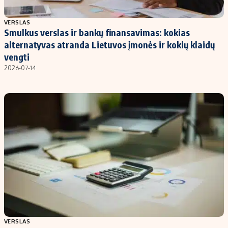
Populiarios temos
Titulinis
VERSLAS
Smulkus verslas ir bankų finansavimas: kokias
Investavimas
Nedarbo išmokos skaičiuoklė
alternatyvas atranda Lietuvos įmonės ir kokių klaidų
Akcijų rinka
Indėliai
vengti
2026-07-14
Saulės elektrinės
Indėlių skaičiuoklė
Kriptovaliutos
Būsto finansai
Infliacija
Įdomios naujienos
Migracija
Redakcija
Apie mus
Redakcijos politika
Privatumo politika
Turinio žymėjimo taisyklės
VERSLAS