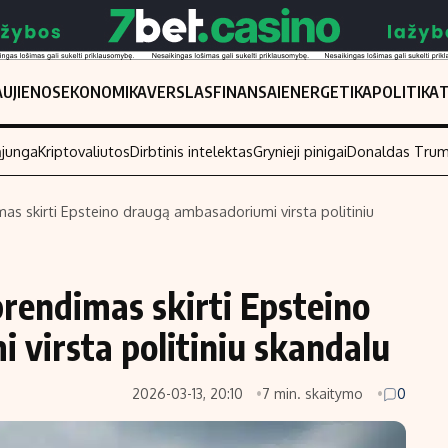
UJIENOS
EKONOMIKA
VERSLAS
FINANSAI
ENERGETIKA
POLITIKA
ąjunga
Kriptovaliutos
Dirbtinis intelektas
Grynieji pinigai
Donaldas Tru
mas skirti Epsteino draugą ambasadoriumi virsta politiniu
Populiarios temos
Titulinis
Investavimas
Nedarbo išmo
prendimas skirti Epsteino
Akcijų rinka
Indėliai
virsta politiniu skandalu
Saulės elektrinės
Indėlių skaiči
Kriptovaliutos
Būsto finansa
2026-03-13, 20:10
7 min. skaitymo
0
Infliacija
Įdomios nauji
Migracija