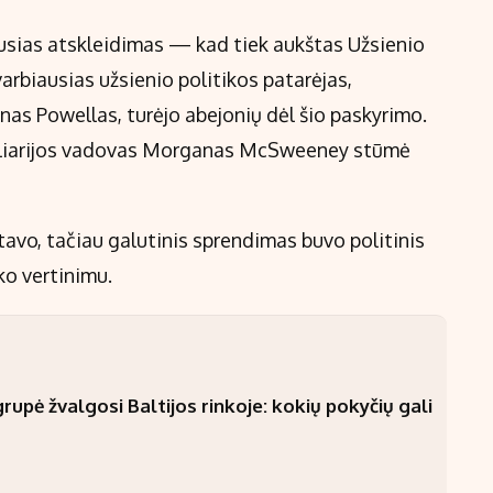
usias atskleidimas — kad tiek aukštas Užsienio
varbiausias užsienio politikos patarėjas,
as Powellas, turėjo abejonių dėl šio paskyrimo.
eliarijos vadovas Morganas McSweeney stūmė
tavo, tačiau galutinis sprendimas buvo politinis
ko vertinimu.
upė žvalgosi Baltijos rinkoje: kokių pokyčių gali