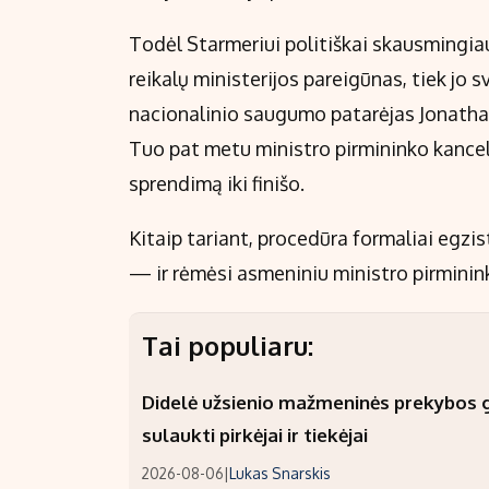
Todėl Starmeriui politiškai skausmingia
reikalų ministerijos pareigūnas, tiek jo s
nacionalinio saugumo patarėjas Jonathan
Tuo pat metu ministro pirmininko kanc
sprendimą iki finišo.
Kitaip tariant, procedūra formaliai egzis
— ir rėmėsi asmeniniu ministro pirminin
Tai populiaru:
Didelė užsienio mažmeninės prekybos gr
sulaukti pirkėjai ir tiekėjai
2026-08-06
|
Lukas Snarskis