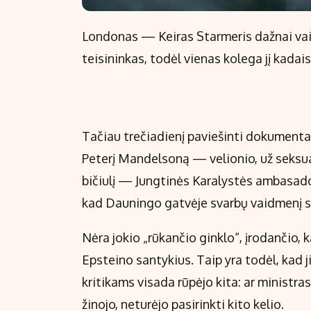
Londonas — Keiras Starmeris dažnai vai
teisininkas, todėl vienas kolega jį kada
Tačiau trečiadienį paviešinti dokumentai
Peterį Mandelsoną — velionio, už seksua
bičiulį — Jungtinės Karalystės ambasad
kad Dauningo gatvėje svarbų vaidmenį suv
Nėra jokio „rūkančio ginklo“, įrodančio,
Epsteino santykius. Taip yra todėl, kad ji
kritikams visada rūpėjo kita: ar ministra
žinojo, neturėjo pasirinkti kito kelio.