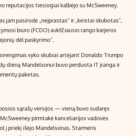
o reputacijos tiesiogiai kalbėjo su McSweeney.
s jam pasirodė „neįprastas“ ir „keistai skubotas“,
stymosi biuro (FCDO) aukščiausio rango karjeros
ejonių dėl paskyrimo“.
sirengimas vyko skubiai artėjant Donaldo Trumpo
ėdų dieną Mandelsonui buvo perduota IT įranga ir
kumentų paketas.
osios sąrašų versijos — vieną buvo sudaręs
ą McSweeney pirmtakė kanceliarijos vadovės
 į priekį išėjo Mandelsonas. Starmeris