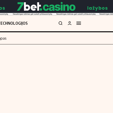
TECHNOLOGIJOS
mpas
Redakcija
kos skaičiuoklė
Apie mus
Redakcijos politika
uoklė
Privatumo politika
i
Turinio žymėjimo taisyklės
enos
Kontaktai
Regionų naujienos