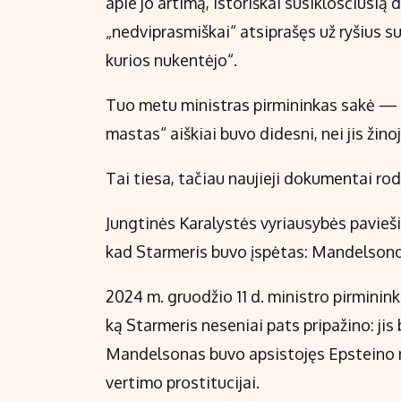
apie jo artimą, istoriškai susiklosčiusi
„nedviprasmiškai“ atsiprašęs už ryšius su
kurios nukentėjo“.
Tuo metu ministras pirmininkas sakė — ir 
mastas“ aiškiai buvo didesni, nei jis ži
Tai tiesa, tačiau naujieji dokumentai rod
Jungtinės Karalystės vyriausybės pavieši
kad Starmeris buvo įspėtas: Mandelsono 
2024 m. gruodžio 11 d. ministro pirminink
ką Starmeris neseniai pats pripažino: ji
Mandelsonas buvo apsistojęs Epsteino 
vertimo prostitucijai.