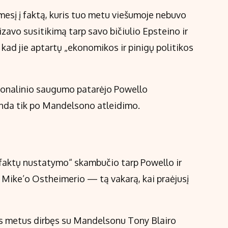
mesį į faktą, kuris tuo metu viešumoje nebuvo
vo susitikimą tarp savo bičiulio Epsteino ir
 kad jie aptartų „ekonomikos ir pinigų politikos
cionalinio saugumo patarėjo Powello
anda tik po Mandelsono atleidimo.
 „faktų nustatymo“ skambučio tarp Powello ir
 Mike’o Ostheimerio — tą vakarą, kai praėjusį
s metus dirbęs su Mandelsonu Tony Blairo