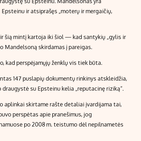
ą draugystę su Epsteinu. Mandelsonas yra
 Epsteinu ir atsiprašęs „moterų ir mergaičių,
šią mintį kartoja iki šiol — kad santykių „gylis ir
nojo Mandelsoną skirdamas į pareigas.
o, kad perspėjamųjų ženklų vis tiek būta.
ntas 147 puslapių dokumentų rinkinys atskleidžia,
draugystė su Epsteinu kelia „reputacinę riziką“.
o aplinkai skirtame rašte detaliai įvardijama tai,
s buvo perspėtas apie pranešimus, jog
namuose po 2008 m. teistumo dėl nepilnametės