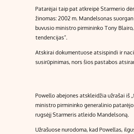
Patarėjai taip pat atkreipė Starmerio dė
žinomas: 2002 m. Mandelsonas suorganiza
buvusio ministro pirmininko Tony Blairo,
tendencijas“.
Atskirai dokumentuose atsispindi ir na
susirūpinimas, nors šios pastabos atsir
Powello abejones atskleidžia užrašai iš
ministro pirmininko generalinio patarėjo
rugsėjį Starmeris atleido Mandelsoną.
Užrašuose nurodoma, kad Powellas, ilgu