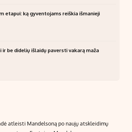
am etapui: ką gyventojams reiškia išmanieji
 ir be didelių išlaidų paversti vakarą maža
ndė atleisti Mandelsoną po naujų atskleidimų