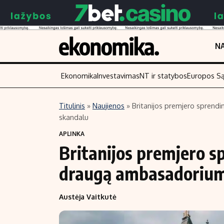
NA
Ekonomika
Investavimas
NT ir statybos
Europos S
Titulinis
»
Naujienos
»
Britanijos premjero sprendi
skandalu
Turinys
Skaitykite
APLINKA
Naujienos
Finansai
Britanijos premjero s
Aplinka
Įmonės
draugą ambasadoriumi 
Verslas
Žemės ūkis
Energetika
Technologijos
Austėja Vaitkutė
Ekonomika
Laisvalaikis
Politika