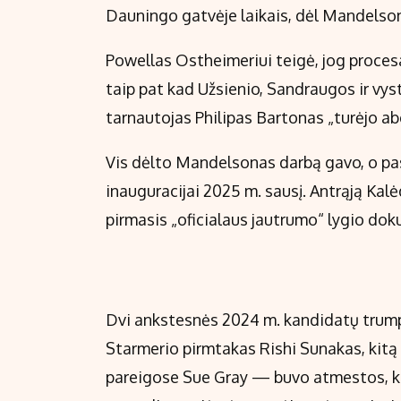
Dauningo gatvėje laikais, dėl Mandelson
Powellas Ostheimeriui teigė, jog procesa
taip pat kad Užsienio, Sandraugos ir vy
tarnautojas Philipas Bartonas „turėjo ab
Vis dėlto Mandelsonas darbą gavo, o pa
inauguracijai 2025 m. sausį. Antrąją Kal
pirmasis „oficialaus jautrumo“ lygio do
Dvi ankstesnės 2024 m. kandidatų trump
Starmerio pirmtakas Rishi Sunakas, kit
pareigose Sue Gray — buvo atmestos, kol