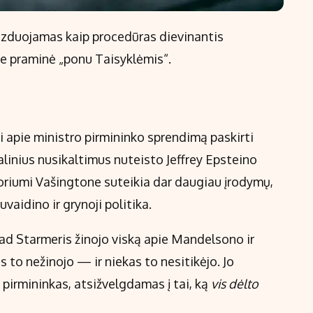
zduojamas kaip procedūras dievinantis
ise praminė „ponu Taisyklėmis“.
 apie ministro pirmininko sprendimą paskirti
linius nusikaltimus nuteisto Jeffrey Epsteino
oriumi Vašingtone suteikia dar daugiau įrodymų,
aidino ir grynoji politika.
 kad Starmeris žinojo viską apie Mandelsono ir
s to nežinojo — ir niekas to nesitikėjo. Jo
s pirmininkas, atsižvelgdamas į tai, ką
vis dėlto