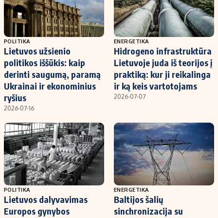
POLITIKA
ENERGETIKA
Lietuvos užsienio
Hidrogeno infrastruktūra
politikos iššūkis: kaip
Lietuvoje juda iš teorijos į
derinti saugumą, paramą
praktiką: kur ji reikalinga
Ukrainai ir ekonominius
ir ką keis vartotojams
ryšius
2026-07-07
2026-07-16
POLITIKA
ENERGETIKA
Lietuvos dalyvavimas
Baltijos šalių
Europos gynybos
sinchronizacija su