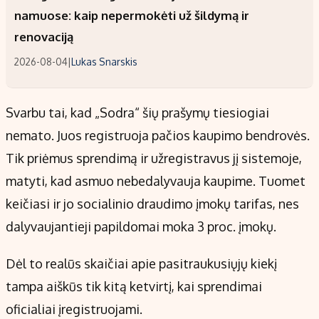
namuose: kaip nepermokėti už šildymą ir
renovaciją
2026-08-04
|
Lukas Snarskis
Svarbu tai, kad „Sodra“ šių prašymų tiesiogiai
nemato. Juos registruoja pačios kaupimo bendrovės.
Tik priėmus sprendimą ir užregistravus jį sistemoje,
matyti, kad asmuo nebedalyvauja kaupime. Tuomet
keičiasi ir jo socialinio draudimo įmokų tarifas, nes
dalyvaujantieji papildomai moka 3 proc. įmokų.
Dėl to realūs skaičiai apie pasitraukusiųjų kiekį
tampa aiškūs tik kitą ketvirtį, kai sprendimai
oficialiai įregistruojami.