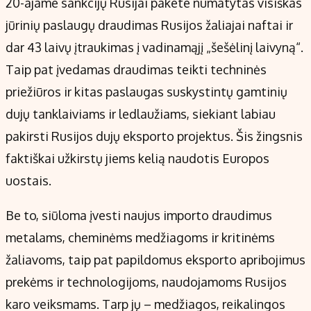
20-ajame sankcijų Rusijai pakete numatytas visiškas
jūrinių paslaugų draudimas Rusijos žaliajai naftai ir
dar 43 laivų įtraukimas į vadinamąjį „šešėlinį laivyną“.
Taip pat įvedamas draudimas teikti techninės
priežiūros ir kitas paslaugas suskystintų gamtinių
dujų tanklaiviams ir ledlaužiams, siekiant labiau
pakirsti Rusijos dujų eksporto projektus. Šis žingsnis
faktiškai užkirstų jiems kelią naudotis Europos
uostais.
Be to, siūloma įvesti naujus importo draudimus
metalams, cheminėms medžiagoms ir kritinėms
žaliavoms, taip pat papildomus eksporto apribojimus
prekėms ir technologijoms, naudojamoms Rusijos
karo veiksmams. Tarp jų – medžiagos, reikalingos