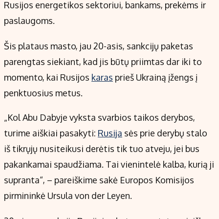
Kontaktai
Rusijos energetikos sektoriui, bankams, prekėms ir
Regionų naujienos
paslaugoms.
Indėlių palūkanos
Šis plataus masto, jau 20-asis, sankcijų paketas
parengtas siekiant, kad jis būtų priimtas dar iki to
momento, kai Rusijos
karas
prieš Ukrainą įžengs į
penktuosius metus.
„Kol Abu Dabyje vyksta svarbios taikos derybos,
turime aiškiai pasakyti:
Rusija
sės prie derybų stalo
iš tikrųjų nusiteikusi derėtis tik tuo atveju, jei bus
pakankamai spaudžiama. Tai vienintelė kalba, kurią ji
supranta“, – pareiškime sakė Europos Komisijos
pirmininkė Ursula von der Leyen.