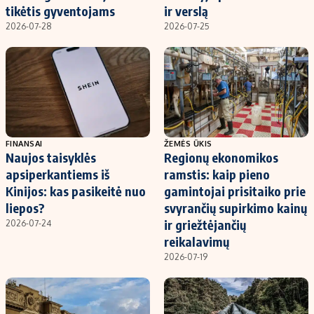
tikėtis gyventojams
ir verslą
2026-07-28
2026-07-25
FINANSAI
ŽEMĖS ŪKIS
Naujos taisyklės
Regionų ekonomikos
apsiperkantiems iš
ramstis: kaip pieno
Kinijos: kas pasikeitė nuo
gamintojai prisitaiko prie
liepos?
svyrančių supirkimo kainų
ir griežtėjančių
2026-07-24
reikalavimų
2026-07-19