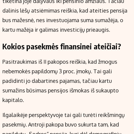
tikėtina joje dalyvaus iki pensinio amžiaus. Tačiau
dalinis lėšų atsiėmimas reiškia, kad ateities pensija
bus mažesnė, nes investuojama suma sumažėja, o
kartu mažėja ir galimas investicijų prieaugis.
Kokios pasekmės finansinei ateičiai?
Pasitraukimas iš II pakopos reiškia, kad žmogus
nebemokės papildomų 3 proc. įmokų. Tai gali
padidinti jo dabartines pajamas, tačiau kartu
sumažins būsimas pensijos išmokas iš sukaupto
kapitalo.
Ilgalaikėje perspektyvoje tai gali turėti reikšmingų
pasekmių. Antroji pakopa buvo sukurta tam, kad
papildytų „Sodros“ pensiją, kuri dėl demografinių