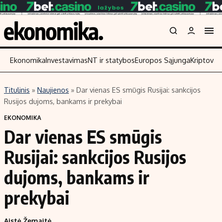
Ekonomika
Investavimas
NT ir statybos
Europos Sąjunga
Kriptoval
Titulinis
»
Naujienos
»
Dar vienas ES smūgis Rusijai: sankcijos
Turinys
Skaitykite
Rusijos dujoms, bankams ir prekybai
Naujienos
Finansai
EKONOMIKA
Dar vienas ES smūgis
Aplinka
Įmonės
Verslas
Žemės ūkis
Rusijai: sankcijos Rusijos
Energetika
Technologijos
dujoms, bankams ir
Ekonomika
Laisvalaikis
prekybai
Politika
NT ir statybos
Aistė Žemaitė