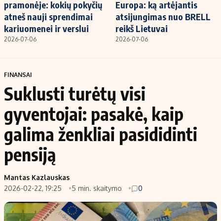
pramonėje: kokių pokyčių
Europa: ką artėjantis
atneš nauji sprendimai
atsijungimas nuo BRELL
kariuomenei ir verslui
reikš Lietuvai
2026-07-06
2026-07-06
FINANSAI
Suklusti turėtų visi
gyventojai: pasakė, kaip
galima ženkliai pasididinti
pensiją
Mantas Kazlauskas
2026-02-22, 19:25
5 min. skaitymo
0