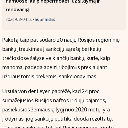
namuose: kaip nepermokėti už šildymą ir
renovaciją
2026-08-04
|
Lukas Snarskis
Paketą taip pat sudaro 20 naujų Rusijos regioninių
bankų įtraukimas į sankcijų sąrašą bei kelių
trečiosiose šalyse veikiančių bankų, kurie, kaip
manoma, padeda apeiti ribojimus prekiaujant
uždraustomis prekėmis, sankcionavimas.
Ursula von der Leyen pabrėžė, kad 24 proc.
sumažėjusios Rusijos naftos ir dujų pajamos,
pasiekusios žemiausią lygį nuo 2020 metų, yra
įrodymas, jog sankcijų politika duoda rezultatų.
„Tęsime sankcijas tol, kol Rusija nepradės rimtų