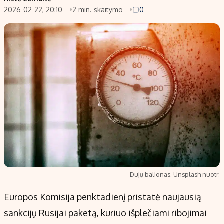
2026-02-22, 20:10
2 min. skaitymo
0
Populiarios temos
Titulinis
Investavimas
Nedarbo išmokos skaičiuoklė
Akcijų rinka
Indėliai
Saulės elektrinės
Indėlių skaičiuoklė
Kriptovaliutos
Būsto finansai
Infliacija
Įdomios naujienos
Migracija
Redakcija
Apie mus
Dujų balionas. Unsplash nuotr.
Redakcijos politika
Europos Komisija penktadienį pristatė naujausią
Privatumo politika
sankcijų Rusijai paketą, kuriuo išplečiami ribojimai
Turinio žymėjimo taisyklės