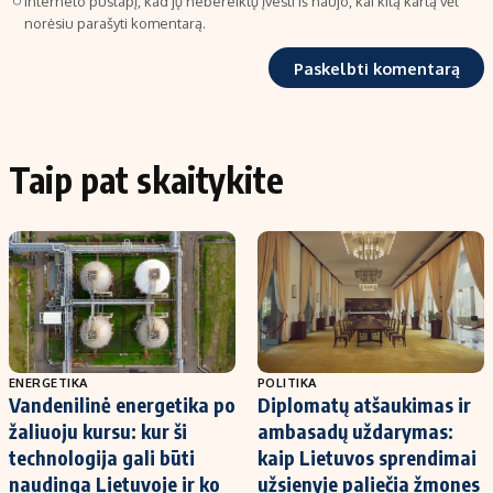
interneto puslapį, kad jų nebereiktų įvesti iš naujo, kai kitą kartą vėl
norėsiu parašyti komentarą.
Taip pat skaitykite
ENERGETIKA
POLITIKA
Vandenilinė energetika po
Diplomatų atšaukimas ir
žaliuoju kursu: kur ši
ambasadų uždarymas:
technologija gali būti
kaip Lietuvos sprendimai
naudinga Lietuvoje ir ko
užsienyje paliečia žmones