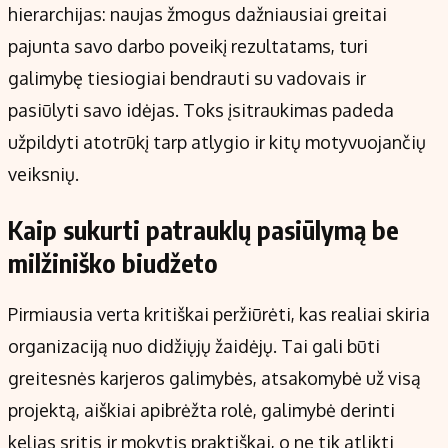
hierarchijas: naujas žmogus dažniausiai greitai
pajunta savo darbo poveikį rezultatams, turi
galimybę tiesiogiai bendrauti su vadovais ir
pasiūlyti savo idėjas. Toks įsitraukimas padeda
užpildyti atotrūkį tarp atlygio ir kitų motyvuojančių
veiksnių.
Kaip sukurti patrauklų pasiūlymą be
milžiniško biudžeto
Pirmiausia verta kritiškai peržiūrėti, kas realiai skiria
organizaciją nuo didžiųjų žaidėjų. Tai gali būti
greitesnės karjeros galimybės, atsakomybė už visą
projektą, aiškiai apibrėžta rolė, galimybė derinti
kelias sritis ir mokytis praktiškai, o ne tik atlikti