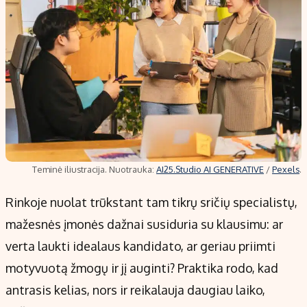
Teminė iliustracija. Nuotrauka:
AI25.Studio AI GENERATIVE
/
Pexels
.
Rinkoje nuolat trūkstant tam tikrų sričių specialistų,
mažesnės įmonės dažnai susiduria su klausimu: ar
verta laukti idealaus kandidato, ar geriau priimti
motyvuotą žmogų ir jį auginti? Praktika rodo, kad
antrasis kelias, nors ir reikalauja daugiau laiko,