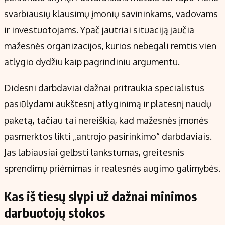
Kontaktai
svarbiausių klausimų įmonių savininkams, vadovams
Regionų naujienos
ir investuotojams. Ypač jautriai situaciją jaučia
Indėlių palūkanos
mažesnės organizacijos, kurios nebegali remtis vien
atlygio dydžiu kaip pagrindiniu argumentu.
Didesni darbdaviai dažnai pritraukia specialistus
pasiūlydami aukštesnį atlyginimą ir platesnį naudų
paketą, tačiau tai nereiškia, kad mažesnės įmonės
pasmerktos likti „antrojo pasirinkimo“ darbdaviais.
Jas labiausiai gelbsti lankstumas, greitesnis
sprendimų priėmimas ir realesnės augimo galimybės.
Kas iš tiesų slypi už dažnai minimos
darbuotojų stokos