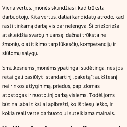
Viena vertus, įmonės skundžiasi, kad trūksta
darbuotojų. Kita vertus, daliai kandidatų atrodo, kad
rasti tinkamą darbą vis dar nelengva. Ši priešprieša
atskleidžia svarbų niuansą: dažnai trūksta ne
žmonių, o atitikimo tarp lūkesčių, kompetencijų ir
siūlomų sąlygų.
Smulkesnėms įmonėms ypatingai sudėtinga, nes jos
retai gali pasiūlyti standartinį „paketą“: aukštesnį
nei rinkos atlyginimą, priedus, papildomas
atostogas ir nuotolinį darbą visiems. Todėl joms
būtina labai tiksliai apibrėžti, ko iš tiesų ieško, ir
kokia reali vertė darbuotojui suteikiama mainais.