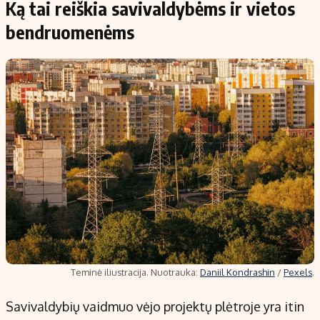
Ką tai reiškia savivaldybėms ir vietos
bendruomenėms
Teminė iliustracija. Nuotrauka:
Daniil Kondrashin
/
Pexels
.
Savivaldybių vaidmuo vėjo projektų plėtroje yra itin