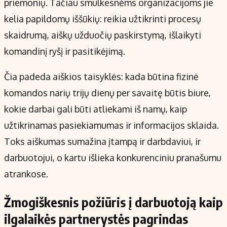
priemonių. Tačiau smulkesnėms organizacijoms jie
kelia papildomų iššūkių: reikia užtikrinti procesų
skaidrumą, aiškų užduočių paskirstymą, išlaikyti
komandinį ryšį ir pasitikėjimą.
Čia padeda aiškios taisyklės: kada būtina fizinė
komandos narių trijų dienų per savaitę būtis biure,
kokie darbai gali būti atliekami iš namų, kaip
užtikrinamas pasiekiamumas ir informacijos sklaida.
Toks aiškumas sumažina įtampą ir darbdaviui, ir
darbuotojui, o kartu išlieka konkurenciniu pranašumu
atrankose.
Žmogiškesnis požiūris į darbuotoją kaip
ilgalaikės partnerystės pagrindas