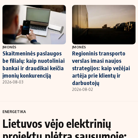
ĮMONĖS
ĮMONĖS
Skaitmeninės paslaugos
Regioninis transporto
be filialų: kaip nuotoliniai
verslas imasi naujos
bankai ir draudikai keičia
strategijos: kaip vežėjai
įmonių konkurenciją
artėja prie klientų ir
darbuotojų
2026-08-03
2026-08-02
ENERGETIKA
Lietuvos vėjo elektrinių
projektų plėtra sausumoje: