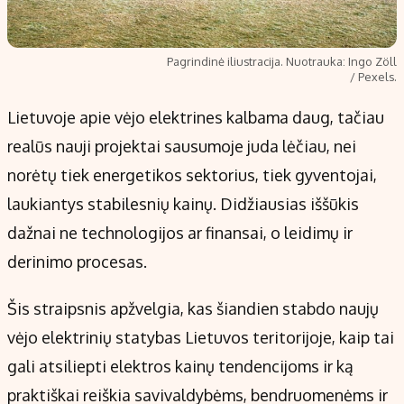
Pagrindinė iliustracija. Nuotrauka: Ingo Zöll
/ Pexels.
Lietuvoje apie vėjo elektrines kalbama daug, tačiau
realūs nauji projektai sausumoje juda lėčiau, nei
norėtų tiek energetikos sektorius, tiek gyventojai,
laukiantys stabilesnių kainų. Didžiausias iššūkis
dažnai ne technologijos ar finansai, o leidimų ir
derinimo procesas.
Šis straipsnis apžvelgia, kas šiandien stabdo naujų
vėjo elektrinių statybas Lietuvos teritorijoje, kaip tai
gali atsiliepti elektros kainų tendencijoms ir ką
praktiškai reiškia savivaldybėms, bendruomenėms ir