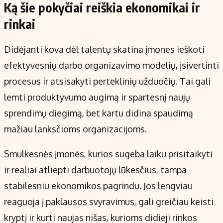
Ką šie pokyčiai reiškia ekonomikai ir
rinkai
Didėjanti kova dėl talentų skatina įmones ieškoti
efektyvesnių darbo organizavimo modelių, įsivertinti
procesus ir atsisakyti perteklinių užduočių. Tai gali
lemti produktyvumo augimą ir spartesnį naujų
sprendimų diegimą, bet kartu didina spaudimą
mažiau lanksčioms organizacijoms.
Smulkesnės įmonės, kurios sugeba laiku prisitaikyti
ir realiai atliepti darbuotojų lūkesčius, tampa
stabilesniu ekonomikos pagrindu. Jos lengviau
reaguoja į paklausos svyravimus, gali greičiau keisti
kryptį ir kurti naujas nišas, kurioms didieji rinkos