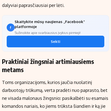
dalyviai paprasčiausiai per lėti.
Skaitykite mūsų naujienas „Facebook“
platformoje
Sužinokite apie svarbiausius įvykius pirmieji!
Sekti
Praktiniai žingsniai artimiausiems
metams
Toms organizacijoms, kurios jaučia nuolatinį
darbuotojų trūkumą, verta pradėti nuo paprasto, bet
ne visada malonaus žingsnio: pasikalbėti su esamais
komandos nariais, ko jiems trūksta šiandien ir ką jie