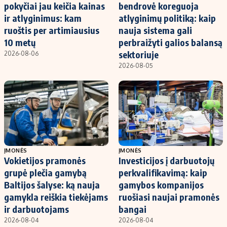
pokyčiai jau keičia kainas
bendrovė koreguoja
ir atlyginimus: kam
atlyginimų politiką: kaip
ruoštis per artimiausius
nauja sistema gali
10 metų
perbraižyti galios balansą
sektoriuje
2026-08-06
2026-08-05
ĮMONĖS
ĮMONĖS
Vokietijos pramonės
Investicijos į darbuotojų
grupė plečia gamybą
perkvalifikavimą: kaip
Baltijos šalyse: ką nauja
gamybos kompanijos
gamykla reiškia tiekėjams
ruošiasi naujai pramonės
ir darbuotojams
bangai
2026-08-04
2026-08-04