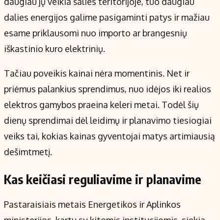
daugiau jų veikia šalies teritorijoje, tuo daugiau
dalies energijos galime pasigaminti patys ir mažiau
esame priklausomi nuo importo ar brangesnių
iškastinio kuro elektrinių.
Tačiau poveikis kainai nėra momentinis. Net ir
priėmus palankius sprendimus, nuo idėjos iki realios
elektros gamybos praeina keleri metai. Todėl šių
dienų sprendimai dėl leidimų ir planavimo tiesiogiai
veiks tai, kokias kainas gyventojai matys artimiausią
dešimtmetį.
Kas keičiasi reguliavime ir planavime
Pastaraisiais metais Energetikos ir Aplinkos
ministerijos, kartu su kitomis institucijomis, siekia