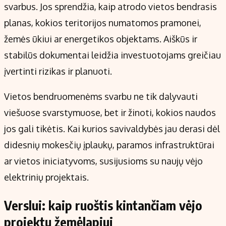
svarbus. Jos sprendžia, kaip atrodo vietos bendrasis
planas, kokios teritorijos numatomos pramonei,
žemės ūkiui ar energetikos objektams. Aiškūs ir
stabilūs dokumentai leidžia investuotojams greičiau
įvertinti rizikas ir planuoti.
Vietos bendruomenėms svarbu ne tik dalyvauti
viešuose svarstymuose, bet ir žinoti, kokios naudos
jos gali tikėtis. Kai kurios savivaldybės jau derasi dėl
didesnių mokesčių įplaukų, paramos infrastruktūrai
ar vietos iniciatyvoms, susijusioms su naujų vėjo
elektrinių projektais.
Verslui: kaip ruoštis kintančiam vėjo
projektų žemėlapiui