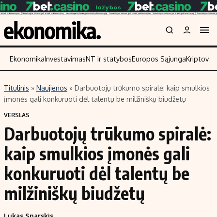
Ekonomika
Investavimas
NT ir statybos
Europos Sąjunga
Kriptoval
Titulinis
»
Naujienos
»
Darbuotojų trūkumo spiralė: kaip smulkios
Turinys
Skaitykite
įmonės gali konkuruoti dėl talentų be milžiniškų biudžetų
Naujienos
Finansai
VERSLAS
Darbuotojų trūkumo spiralė:
Aplinka
Įmonės
Verslas
Žemės ūkis
kaip smulkios įmonės gali
Energetika
Technologijos
konkuruoti dėl talentų be
Ekonomika
Laisvalaikis
milžiniškų biudžetų
Politika
NT ir statybos
Lukas Snarskis