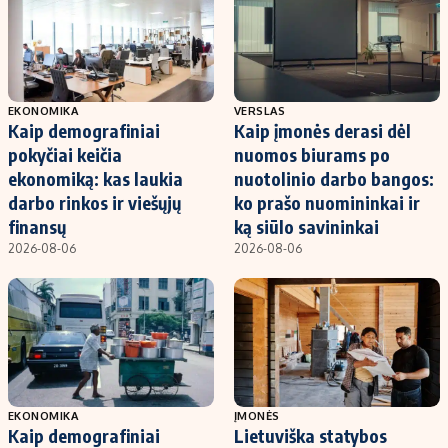
EKONOMIKA
VERSLAS
Kaip demografiniai
Kaip įmonės derasi dėl
pokyčiai keičia
nuomos biurams po
ekonomiką: kas laukia
nuotolinio darbo bangos:
darbo rinkos ir viešųjų
ko prašo nuomininkai ir
finansų
ką siūlo savininkai
2026-08-06
2026-08-06
EKONOMIKA
ĮMONĖS
Kaip demografiniai
Lietuviška statybos