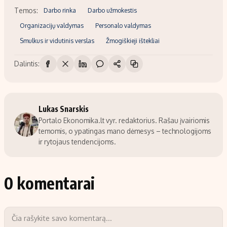
Temos:
Darbo rinka
Darbo užmokestis
Organizacijų valdymas
Personalo valdymas
Smulkus ir vidutinis verslas
Žmogiškieji ištekliai
Dalintis:
Lukas Snarskis
Portalo Ekonomika.lt vyr. redaktorius. Rašau įvairiomis
temomis, o ypatingas mano dėmesys – technologijoms
ir rytojaus tendencijoms.
0 komentarai