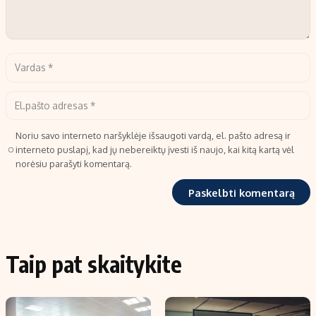
Noriu savo interneto naršyklėje išsaugoti vardą, el. pašto adresą ir
interneto puslapį, kad jų nebereiktų įvesti iš naujo, kai kitą kartą vėl
norėsiu parašyti komentarą.
Taip pat skaitykite