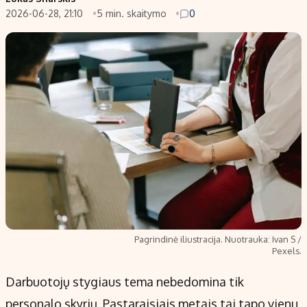
2026-06-28, 21:10
5 min. skaitymo
0
Populiarios temos
Titulinis
Investavimas
Nedarbo išmokos skaičiuoklė
Akcijų rinka
Indėliai
Saulės elektrinės
Indėlių skaičiuoklė
Kriptovaliutos
Būsto finansai
Infliacija
Įdomios naujienos
Migracija
Redakcija
Apie mus
Pagrindinė iliustracija. Nuotrauka: Ivan S /
Redakcijos politika
Pexels.
Privatumo politika
Darbuotojų stygiaus tema nebedomina tik
Turinio žymėjimo taisyklės
personalo skyrių. Pastaraisiais metais tai tapo vienu