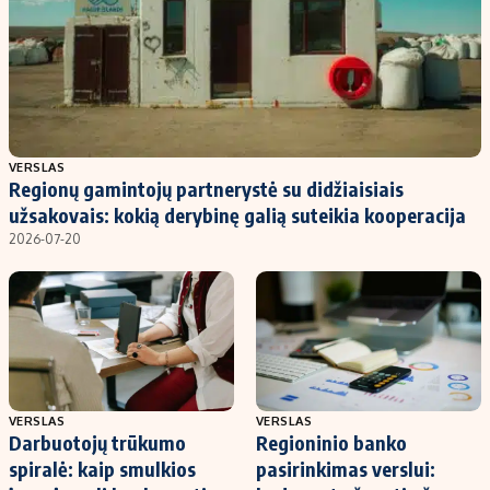
VERSLAS
Regionų gamintojų partnerystė su didžiaisiais
užsakovais: kokią derybinę galią suteikia kooperacija
2026-07-20
VERSLAS
VERSLAS
Darbuotojų trūkumo
Regioninio banko
spiralė: kaip smulkios
pasirinkimas verslui: