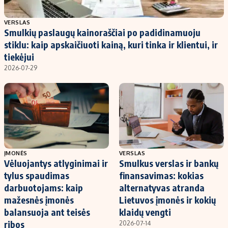
Populiarios temos
Titulinis
VERSLAS
Smulkių paslaugų kainoraščiai po padidinamuoju
Investavimas
Nedarbo išmokos skaičiuoklė
stiklu: kaip apskaičiuoti kainą, kuri tinka ir klientui, ir
Akcijų rinka
Indėliai
tiekėjui
2026-07-29
Saulės elektrinės
Indėlių skaičiuoklė
Kriptovaliutos
Būsto finansai
Infliacija
Įdomios naujienos
Migracija
Redakcija
ĮMONĖS
VERSLAS
Vėluojantys atlyginimai ir
Smulkus verslas ir bankų
Apie mus
tylus spaudimas
finansavimas: kokias
Redakcijos politika
darbuotojams: kaip
alternatyvas atranda
mažesnės įmonės
Lietuvos įmonės ir kokių
Privatumo politika
balansuoja ant teisės
klaidų vengti
Turinio žymėjimo taisyklės
ribos
2026-07-14