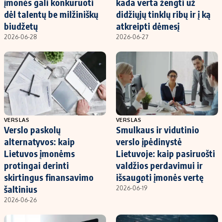
įmonės gali konkuruoti
kada verta žengti už
dėl talentų be milžiniškų
didžiųjų tinklų ribų ir į ką
biudžetų
atkreipti dėmesį
2026-06-28
2026-06-27
VERSLAS
VERSLAS
Verslo paskolų
Smulkaus ir vidutinio
alternatyvos: kaip
verslo įpėdinystė
Lietuvos įmonėms
Lietuvoje: kaip pasiruošti
protingai derinti
valdžios perdavimui ir
skirtingus finansavimo
išsaugoti įmonės vertę
šaltinius
2026-06-19
2026-06-26