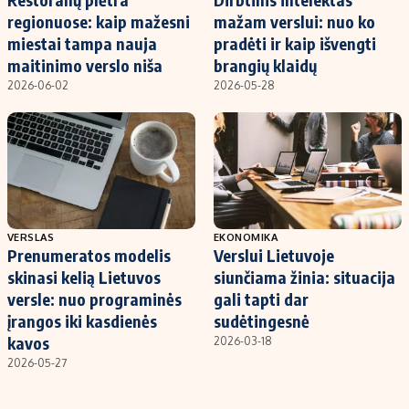
regionuose: kaip mažesni
mažam verslui: nuo ko
miestai tampa nauja
pradėti ir kaip išvengti
maitinimo verslo niša
brangių klaidų
2026-06-02
2026-05-28
VERSLAS
EKONOMIKA
Prenumeratos modelis
Verslui Lietuvoje
skinasi kelią Lietuvos
siunčiama žinia: situacija
versle: nuo programinės
gali tapti dar
įrangos iki kasdienės
sudėtingesnė
kavos
2026-03-18
2026-05-27