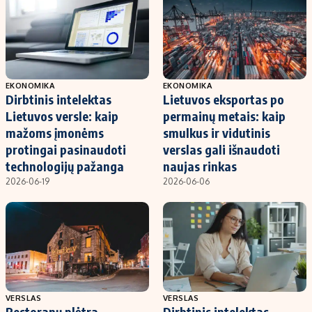
EKONOMIKA
EKONOMIKA
Dirbtinis intelektas
Lietuvos eksportas po
Lietuvos versle: kaip
permainų metais: kaip
mažoms įmonėms
smulkus ir vidutinis
protingai pasinaudoti
verslas gali išnaudoti
technologijų pažanga
naujas rinkas
2026-06-19
2026-06-06
VERSLAS
VERSLAS
Restoranų plėtra
Dirbtinis intelektas