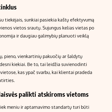
tinklus
 su tiekėjais, sunkiai pasiekia kaštų efektyvumą
vienos vietos srautų. Sujungus kelias vietas po
onomija ir daugiau galimybių planuoti veiklą
ų, pieno, vienkartinių pakuočių ar šaldytų
sni kiekiai. Be to, tai leidžia suvienodinti
vietose, kas ypač svarbu, kai klientai pradeda
tirties.
 laisvės palikti atskiroms vietoms
kiek meniu ir aptarnavimo standartų turi būti