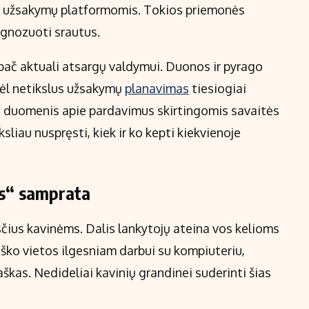
is užsakymų platformomis. Tokios priemonės
ognozuoti srautus.
ypač aktuali atsargų valdymui. Duonos ir pyrago
dėl netikslus užsakymų
planavimas
tiesiogiai
ius duomenis apie pardavimus skirtingomis savaitės
liau nuspręsti, kiek ir ko kepti kiekvienoje
tos“ samprata
esčius kavinėms. Dalis lankytojų ateina vos kelioms
ieško vietos ilgesniam darbui su kompiuteriu,
škas. Nedideliai kavinių grandinei suderinti šias