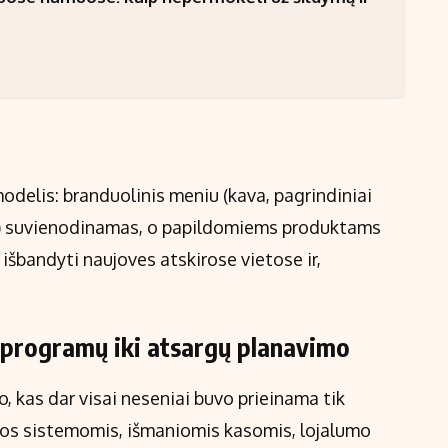
odelis: branduolinis meniu (kava, pagrindiniai
alai) suvienodinamas, o papildomiems produktams
išbandyti naujoves atskirose vietose ir,
 programų iki atsargų planavimo
o, kas dar visai neseniai buvo prieinama tik
os sistemomis, išmaniomis kasomis, lojalumo