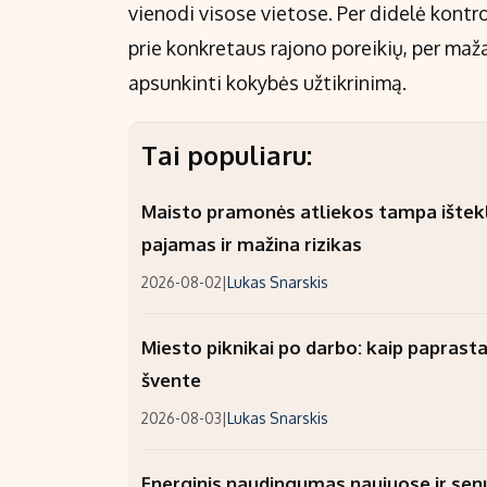
vienodi visose vietose. Per didelė kontro
prie konkretaus rajono poreikių, per maž
apsunkinti kokybės užtikrinimą.
Tai populiaru:
Maisto pramonės atliekos tampa ištekli
pajamas ir mažina rizikas
2026-08-02
|
Lukas Snarskis
Miesto piknikai po darbo: kaip paprastai
švente
2026-08-03
|
Lukas Snarskis
Energinis naudingumas naujuose ir sen