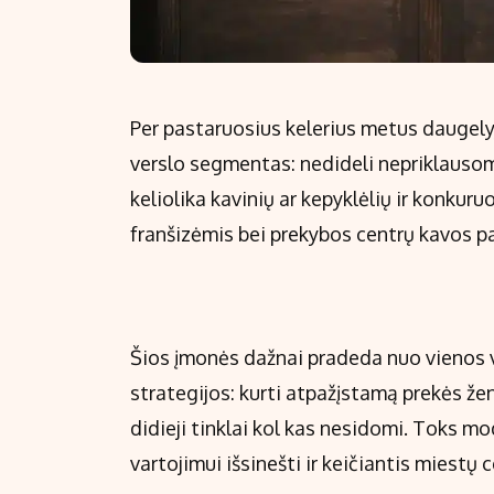
Per pastaruosius kelerius metus daugelyj
verslo segmentas: nedideli nepriklausomi k
keliolika kavinių ar kepyklėlių ir konkuru
franšizėmis bei prekybos centrų kavos pa
Šios įmonės dažnai pradeda nuo vienos v
strategijos: kurti atpažįstamą prekės žen
didieji tinklai kol kas nesidomi. Toks m
vartojimui išsinešti ir keičiantis miestų 