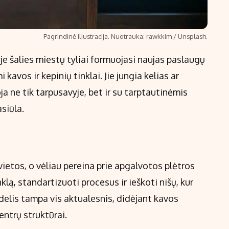
Pagrindinė iliustracija. Nuotrauka: rawkkim / Unsplash.
e šalies miestų tyliai formuojasi naujas paslaugų
avos ir kepinių tinklai. Jie jungia kelias ar
oja ne tik tarpusavyje, bet ir su tarptautinėmis
siūla.
ietos, o vėliau pereina prie apgalvotos plėtros
klą, standartizuoti procesus ir ieškoti nišų, kur
odelis tampa vis aktualesnis, didėjant kavos
centrų struktūrai.