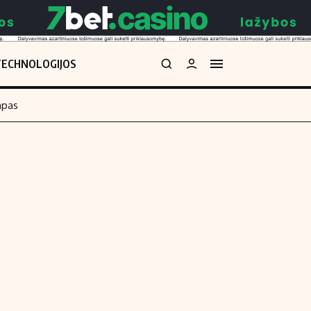
TECHNOLOGIJOS
mpas
Redakcija
kos skaičiuoklė
Apie mus
Redakcijos politika
uoklė
Privatumo politika
i
Turinio žymėjimo taisyklės
enos
Kontaktai
Regionų naujienos