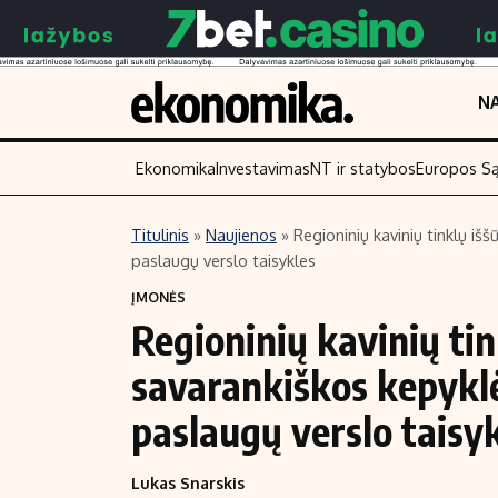
NA
Ekonomika
Investavimas
NT ir statybos
Europos S
Titulinis
»
Naujienos
»
Regioninių kavinių tinklų išš
paslaugų verslo taisykles
Turinys
Skaitykite
ĮMONĖS
Naujienos
Finansai
Regioninių kavinių tin
Aplinka
Įmonės
savarankiškos kepyklėl
Verslas
Žemės ūkis
Energetika
Technologijos
paslaugų verslo taisy
Ekonomika
Laisvalaikis
Lukas Snarskis
Politika