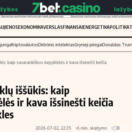
UJIENOS
EKONOMIKA
VERSLAS
FINANSAI
ENERGETIKA
POLITIKA
ąjunga
Kriptovaliutos
Dirbtinis intelektas
Grynieji pinigai
Donaldas Tru
ūkis: kaip savarankiškos kepyklėlės ir kava išsinešti keičia
Populiarios temos
Titulinis
Investavimas
Nedarbo išmo
klų iššūkis: kaip
Akcijų rinka
Indėliai
ės ir kava išsinešti keičia
Saulės elektrinės
Indėlių skaiči
Kriptovaliutos
Būsto finansa
kles
Infliacija
Įdomios nauji
2026-07-02, 22:25
6 min. skaitymo
0
Migracija