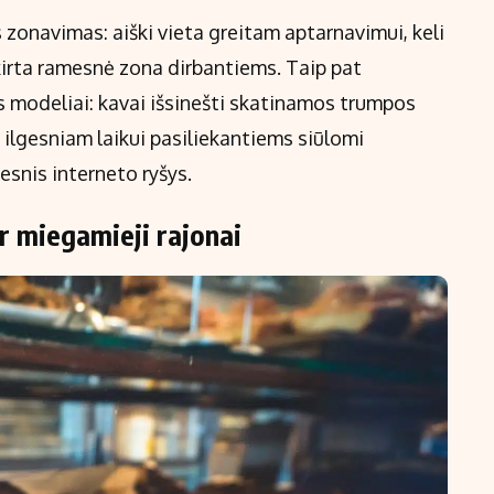
zonavimas: aiški vieta greitam aptarnavimui, keli
kirta ramesnė zona dirbantiems. Taip pat
os modeliai: kavai išsinešti skatinamos trumpos
 ilgesniam laikui pasiliekantiems siūlomi
mesnis interneto ryšys.
r miegamieji rajonai