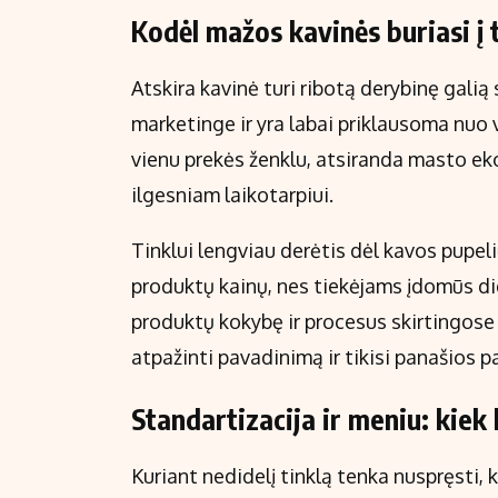
Kodėl mažos kavinės buriasi į 
Atskira kavinė turi ribotą derybinę galią
marketinge ir yra labai priklausoma nuo 
vienu prekės ženklu, atsiranda masto ek
ilgesniam laikotarpiui.
Tinklui lengviau derėtis dėl kavos pupeli
produktų kainų, nes tiekėjams įdomūs dide
produktų kokybę ir procesus skirtingose 
atpažinti pavadinimą ir tikisi panašios pa
Standartizacija ir meniu: kiek
Kuriant nedidelį tinklą tenka nuspręsti, 