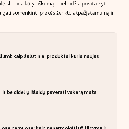
lė slopina kūrybiškumą ir neleidžia prisitaikyti
a gali sumenkinti prekės ženklo atpažįstamumą ir
umi: kaip šalutiniai produktai kuria naujas
 ir be didelių išlaidų paversti vakarą maža
uose namuose: kaip nepermokėti už šildymą ir