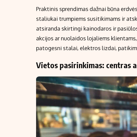
Praktinis sprendimas dažnai būna erdvės 
staliukai trumpiems susitikimams ir ats
atsiranda skirtingi kainodaros ir pasiūl
akcijos ar nuolaidos lojaliems klientams,
patogesni stalai, elektros lizdai, patiki
Vietos pasirinkimas: centras a