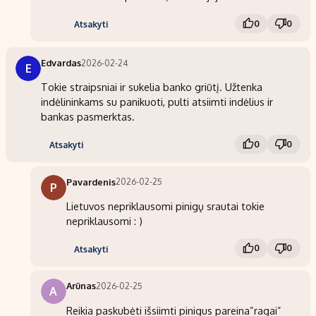
0
0
Atsakyti
Edvardas
2026-02-24
E
Tokie straipsniai ir sukelia banko griūtį. Užtenka
indėlininkams su panikuoti, pulti atsiimti indėlius ir
bankas pasmerktas.
0
0
Atsakyti
Pavardenis
2026-02-25
P
Lietuvos nepriklausomi pinigų srautai tokie
nepriklausomi : )
0
0
Atsakyti
Arūnas
2026-02-25
A
Reikia paskubėti išsiimti pinigus pareina”ragai”