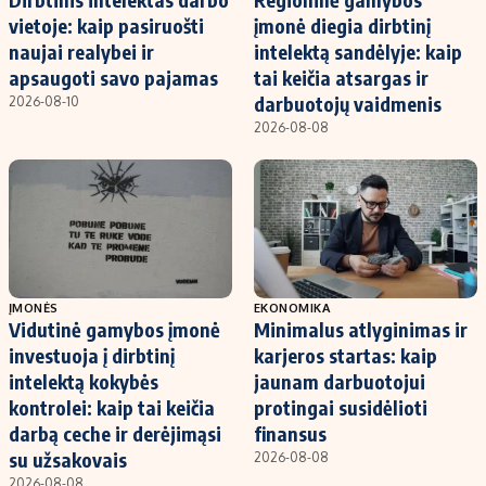
vietoje: kaip pasiruošti
įmonė diegia dirbtinį
naujai realybei ir
intelektą sandėlyje: kaip
apsaugoti savo pajamas
tai keičia atsargas ir
darbuotojų vaidmenis
2026-08-10
2026-08-08
ĮMONĖS
EKONOMIKA
Vidutinė gamybos įmonė
Minimalus atlyginimas ir
investuoja į dirbtinį
karjeros startas: kaip
intelektą kokybės
jaunam darbuotojui
kontrolei: kaip tai keičia
protingai susidėlioti
darbą ceche ir derėjimąsi
finansus
su užsakovais
2026-08-08
2026-08-08