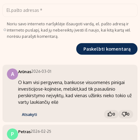
Noriu savo interneto naršyklėje išsaugoti vardą, el. pašto adresą ir
interneto puslapį, kad jų nebereiktų įvesti iš naujo, kai kitą kartą vėl
norėsiu parašyti komentarą.
Arūnas
2026-03-01
A
O kam visi pergyvena, bankuose visuomenės pinigai
investicijose-kojinėse, melskit,kad tik pasaulinio
perskirstymo neįvyktų, kad vienas užlinks nieko tokio už
vartų laukiančių eilė
0
0
Atsakyti
Petras
2026-02-25
P