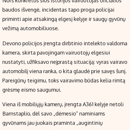
Nors konkretus šios istorijos vairuotojas oficialios
Kontaktai
baudos išvengė, incidentas tapo proga policijai
Regionų naujienos
priminti apie atsakingą elgesį kelyje ir saugų gyvūnų
Indėlių palūkanos
vežimą automobiliuose.
Devono policijos įrengta dirbtinio intelekto valdoma
kamera, skirta pavojingam vairuotojų elgesiui
nustatyti, užfiksavo neįprastą situaciją: vyras vairavo
automobilį viena ranka, o kita glaudė prie savęs šunį.
Pareigūnų teigimu, toks vairavimo būdas kelia rimtą
grėsmę eismo saugumui.
Viena iš mobiliųjų kamerų, įrengta A361 kelyje netoli
Barnstaplio, dėl savo „dėmesio“ naminiams
gyvūnams jau juokais praminta „augintinių