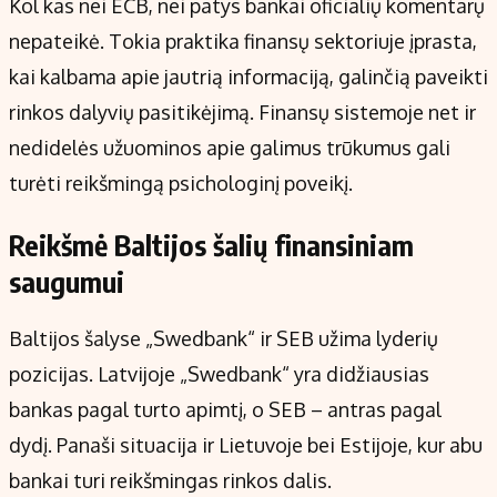
Kol kas nei ECB, nei patys bankai oficialių komentarų
nepateikė. Tokia praktika finansų sektoriuje įprasta,
kai kalbama apie jautrią informaciją, galinčią paveikti
rinkos dalyvių pasitikėjimą. Finansų sistemoje net ir
nedidelės užuominos apie galimus trūkumus gali
turėti reikšmingą psichologinį poveikį.
Reikšmė Baltijos šalių finansiniam
saugumui
Baltijos šalyse „Swedbank“ ir SEB užima lyderių
pozicijas. Latvijoje „Swedbank“ yra didžiausias
bankas pagal turto apimtį, o SEB – antras pagal
dydį. Panaši situacija ir Lietuvoje bei Estijoje, kur abu
bankai turi reikšmingas rinkos dalis.