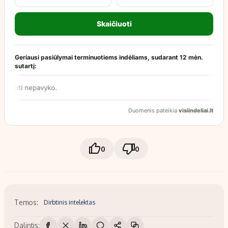
0
0
Temos:
Dirbtinis intelektas
Dalintis: