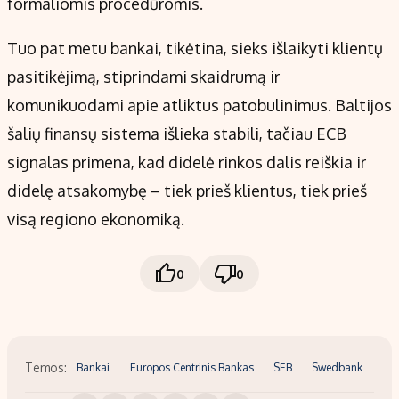
formaliomis procedūromis.
Tuo pat metu bankai, tikėtina, sieks išlaikyti klientų
pasitikėjimą, stiprindami skaidrumą ir
komunikuodami apie atliktus patobulinimus. Baltijos
šalių finansų sistema išlieka stabili, tačiau ECB
signalas primena, kad didelė rinkos dalis reiškia ir
didelę atsakomybę – tiek prieš klientus, tiek prieš
visą regiono ekonomiką.
0
0
Temos:
Bankai
Europos Centrinis Bankas
SEB
Swedbank