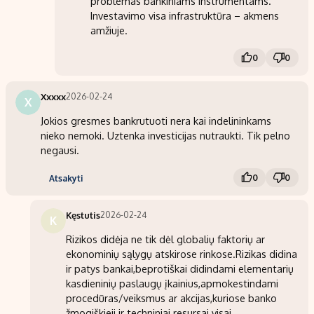
problemas bankiniams instrumentams.
Investavimo visa infrastruktūra – akmens
amžiuje.
0
0
Xxxxx
2026-02-24
X
Jokios gresmes bankrutuoti nera kai indelininkams
nieko nemoki. Uztenka investicijas nutraukti. Tik pelno
negausi.
0
0
Atsakyti
Kęstutis
2026-02-24
K
Rizikos didėja ne tik dėl globalių faktorių ar
ekonominių sąlygų atskirose rinkose.Rizikas didina
ir patys bankai,beprotiškai didindami elementarių
kasdieninių paslaugų įkainius,apmokestindami
procedūras/veiksmus ar akcijas,kuriose banko
žmogiškieji ir techniniai resursai visai