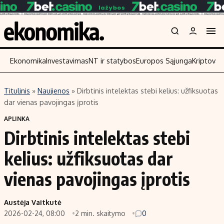
Ekonomika
Investavimas
NT ir statybos
Europos Sąjunga
Kriptoval
Titulinis
»
Naujienos
»
Dirbtinis intelektas stebi kelius: užfiksuotas
Turinys
Skaitykite
dar vienas pavojingas įprotis
Naujienos
Finansai
APLINKA
Dirbtinis intelektas stebi
Aplinka
Įmonės
Verslas
Žemės ūkis
kelius: užfiksuotas dar
Energetika
Technologijos
vienas pavojingas įprotis
Ekonomika
Laisvalaikis
Politika
Austėja Vaitkutė
NT ir statybos
2026-02-24, 08:00
2 min. skaitymo
0