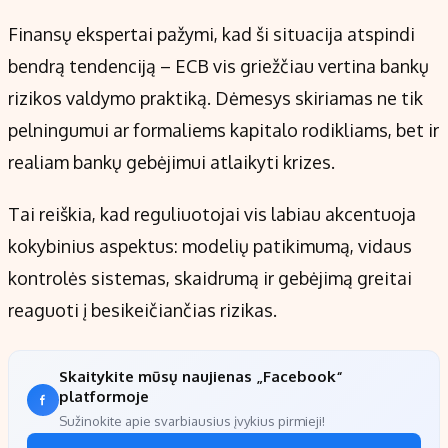
Finansų ekspertai pažymi, kad ši situacija atspindi
bendrą tendenciją – ECB vis griežčiau vertina bankų
rizikos valdymo praktiką. Dėmesys skiriamas ne tik
pelningumui ar formaliems kapitalo rodikliams, bet ir
realiam bankų gebėjimui atlaikyti krizes.
Tai reiškia, kad reguliuotojai vis labiau akcentuoja
kokybinius aspektus: modelių patikimumą, vidaus
kontrolės sistemas, skaidrumą ir gebėjimą greitai
reaguoti į besikeičiančias rizikas.
Skaitykite mūsų naujienas „Facebook“
platformoje
Sužinokite apie svarbiausius įvykius pirmieji!