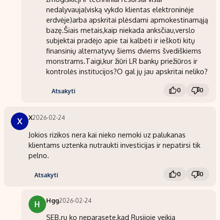
nedalyvauja(viską vykdo klientas elektroninėje
erdvėje)arba apskritai plėsdami apmokestinamąją
bazę.Šiais metais,kaip niekada anksčiau,verslo
subjektai pradėjo apie tai kalbėti ir ieškoti kitų
finansinių alternatyvų šiems dviems švediškiems
monstrams.Taigi,kur žiūri LR bankų priežiūros ir
kontrolės institucijos?O gal jų jau apskritai neliko?
0
0
Atsakyti
X
2026-02-24
X
Jokios rizikos nera kai nieko nemoki uz palukanas
klientams uztenka nutraukti investicijas ir nepatirsi tik
pelno.
0
0
Atsakyti
Hgg
2026-02-24
H
SEB.ru ko neparasete,kad Rusijoje veikia