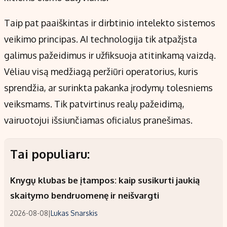
Taip pat paaiškintas ir dirbtinio intelekto sistemos
veikimo principas. AI technologija tik atpažįsta
galimus pažeidimus ir užfiksuoja atitinkamą vaizdą.
Vėliau visą medžiagą peržiūri operatorius, kuris
sprendžia, ar surinkta pakanka įrodymų tolesniems
veiksmams. Tik patvirtinus realų pažeidimą,
vairuotojui išsiunčiamas oficialus pranešimas.
Tai populiaru:
Knygų klubas be įtampos: kaip susikurti jaukią
skaitymo bendruomenę ir neišvargti
2026-08-08
|
Lukas Snarskis