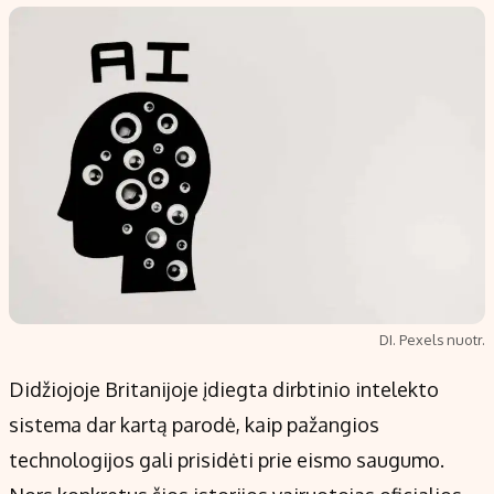
Populiarios temos
Titulinis
Investavimas
Nedarbo išmokos skaičiuoklė
Akcijų rinka
Indėliai
Saulės elektrinės
Indėlių skaičiuoklė
Kriptovaliutos
Būsto finansai
Infliacija
Įdomios naujienos
Migracija
Redakcija
DI. Pexels nuotr.
Apie mus
Didžiojoje Britanijoje įdiegta dirbtinio intelekto
Redakcijos politika
sistema dar kartą parodė, kaip pažangios
Privatumo politika
technologijos gali prisidėti prie eismo saugumo.
Turinio žymėjimo taisyklės