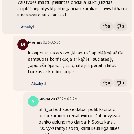
Valstybės mastu įteisintas oficialiai sukčių lizdas
apiplėšinėjantys klijantus,jaučiasi karaliais ,savivaldžiauja
ir nesiskaito su klijantais!
0
0
Atsakyti
Monas
2026-02-26
M
Ir kaipgi jie tuos savo „klijantus” apiplėšinėja? Gal
santaupas konfiskuoja ar ką? Jei jaučiatės jų
„apiplėšinėjamas”, tai galite juk pereiti į kitus
bankus ar kredito unijas.
0
0
Atsakyti
Suwalkas
2026-02-26
S
SEB_ui boltikuose dabar pofik kapitalo
pakankamumo reikalavimai. Dabar vyksta
banko apjungimo darbai ir Sostų karai.
P.s. vykstantys sostų karai kelia ilgalaikes