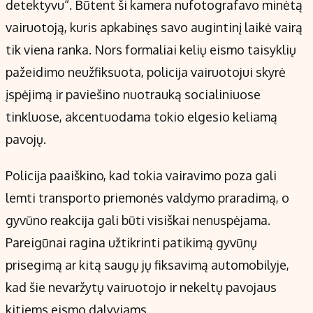
detektyvu“. Būtent ši kamera nufotografavo minėtą
vairuotoją, kuris apkabinęs savo augintinį laikė vairą
tik viena ranka. Nors formaliai kelių eismo taisyklių
pažeidimo neužfiksuota, policija vairuotojui skyrė
įspėjimą ir paviešino nuotrauką socialiniuose
tinkluose, akcentuodama tokio elgesio keliamą
pavojų.
Policija paaiškino, kad tokia vairavimo poza gali
lemti transporto priemonės valdymo praradimą, o
gyvūno reakcija gali būti visiškai nenuspėjama.
Pareigūnai ragina užtikrinti patikimą gyvūnų
prisegimą ar kitą saugų jų fiksavimą automobilyje,
kad šie nevaržytų vairuotojo ir nekeltų pavojaus
kitiems eismo dalyviams.