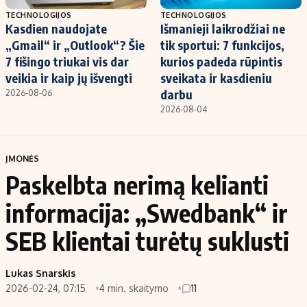
TECHNOLOGIJOS
TECHNOLOGIJOS
Kasdien naudojate
Išmanieji laikrodžiai ne
„Gmail“ ir „Outlook“? Šie
tik sportui: 7 funkcijos,
7 fišingo triukai vis dar
kurios padeda rūpintis
veikia ir kaip jų išvengti
sveikata ir kasdieniu
darbu
2026-08-06
2026-08-04
ĮMONĖS
Paskelbta nerimą kelianti
informacija: „Swedbank“ ir
SEB klientai turėtų suklusti
Lukas Snarskis
2026-02-24, 07:15
4 min. skaitymo
11