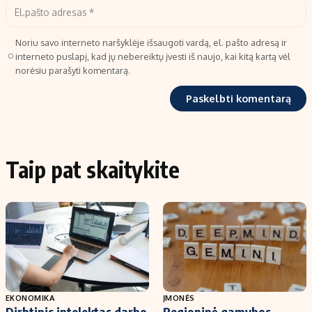
Noriu savo interneto naršyklėje išsaugoti vardą, el. pašto adresą ir
interneto puslapį, kad jų nebereiktų įvesti iš naujo, kai kitą kartą vėl
norėsiu parašyti komentarą.
Taip pat skaitykite
EKONOMIKA
ĮMONĖS
Dirbtinis intelektas darbo
Regioninė gamybos