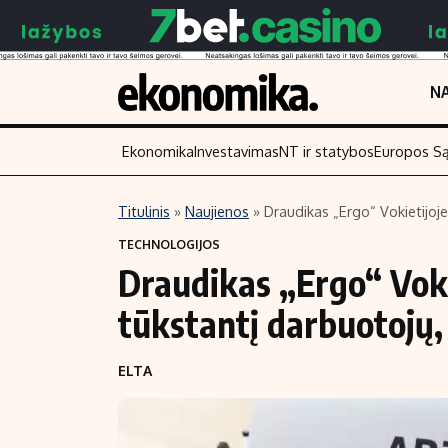
NA
Ekonomika
Investavimas
NT ir statybos
Europos S
Titulinis
»
Naujienos
»
Draudikas „Ergo“ Vokietijoje
Turinys
Skaitykite
TECHNOLOGIJOS
Draudikas „Ergo“ Vokie
Naujienos
Finansai
Aplinka
Įmonės
tūkstantį darbuotojų, 
Verslas
Žemės ūkis
ELTA
Energetika
Technologijos
Ekonomika
Laisvalaikis
Politika