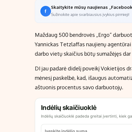
Skaitykite mūsų naujienas „Faceboo
Sužinokite apie svarbiausius įvykius pirmieji!
Maždaug 500 bendrovės „Ergo“ darbuotoj
Yannickas Tetzlaffas naujienų agentūrai
darbo vietų skaičius būtų sumažėjęs dar 
DI jau padarė didelį poveikį Vokietijos dr
mėnesį paskelbė, kad, išaugus automatiza
aštuonis procentus savo darbuotojų.