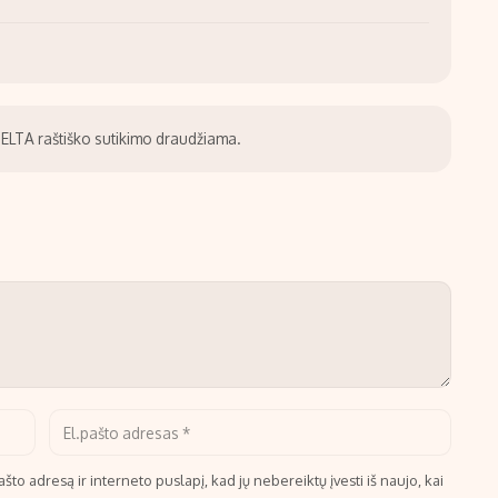
be ELTA raštiško sutikimo draudžiama.
što adresą ir interneto puslapį, kad jų nebereiktų įvesti iš naujo, kai