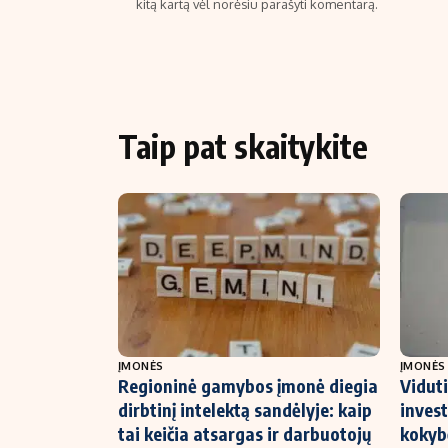
kitą kartą vėl norėsiu parašyti komentarą.
Taip pat skaitykite
ĮMONĖS
ĮMONĖS
Regioninė gamybos įmonė diegia
Vidut
dirbtinį intelektą sandėlyje: kaip
invest
tai keičia atsargas ir darbuotojų
kokybė