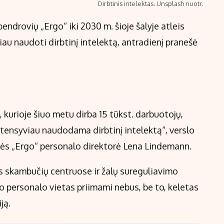
Dirbtinis intelektas. Unsplash nuotr.
endrovių „Ergo“ iki 2030 m. šioje šalyje atleis
iau naudoti dirbtinį intelektą, antradienį pranešė
kurioje šiuo metu dirba 15 tūkst. darbuotojų,
ntensyviau naudodama dirbtinį intelektą“, verslo
vės „Ergo“ personalo direktorė Lena Lindemann.
s skambučių centruose ir žalų sureguliavimo
mo personalo vietas priimami nebus, be to, keletas
ją.