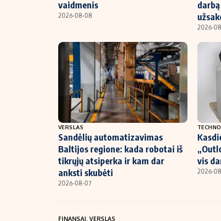
vaidmenis
darbą 
užsak
2026-08-08
2026-0
VERSLAS
TECHNO
Sandėlių automatizavimas
Kasdi
Baltijos regione: kada robotai iš
„Outlo
tikrųjų atsiperka ir kam dar
vis da
anksti skubėti
2026-08
2026-08-07
FINANSAI
,
VERSLAS