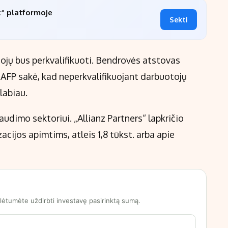
k“ platformoje
Sekti
ų bus perkvalifikuoti. Bendrovės atstovas
 AFP sakė, kad neperkvalifikuojant darbuotojų
labiau.
audimo sektoriui. „Allianz Partners“ lapkričio
cijos apimtims, atleis 1,8 tūkst. arba apie