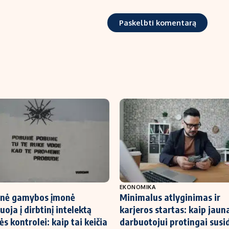
EKONOMIKA
inė gamybos įmonė
Minimalus atlyginimas ir
uoja į dirbtinį intelektą
karjeros startas: kaip jau
s kontrolei: kaip tai keičia
darbuotojui protingai susid