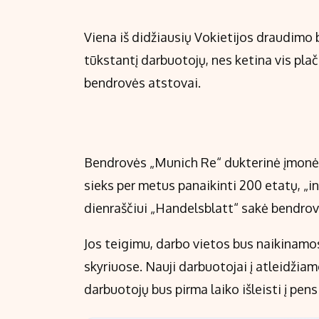
Viena iš didžiausių Vokietijos draudimo b
tūkstantį darbuotojų, nes ketina vis plač
bendrovės atstovai.
Bendrovės „Munich Re“ dukterinė įmonė, 
sieks per metus panaikinti 200 etatų, „i
dienraščiui „Handelsblatt“ sakė bendro
Jos teigimu, darbo vietos bus naikinamo
skyriuose. Nauji darbuotojai į atleidžia
darbuotojų bus pirma laiko išleisti į pensi