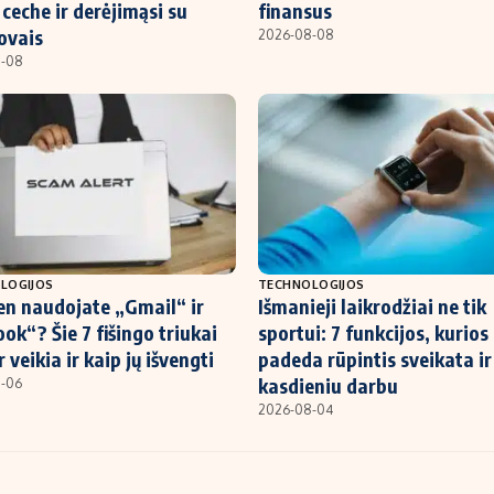
ceche ir derėjimąsi su
finansus
ovais
2026-08-08
8-08
LOGIJOS
TECHNOLOGIJOS
en naudojate „Gmail“ ir
Išmanieji laikrodžiai ne tik
ok“? Šie 7 fišingo triukai
sportui: 7 funkcijos, kurios
r veikia ir kaip jų išvengti
padeda rūpintis sveikata ir
kasdieniu darbu
-06
2026-08-04