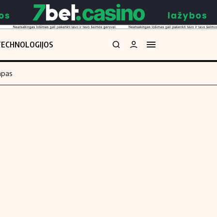
TECHNOLOGIJOS
mpas
Redakcija
kos skaičiuoklė
Apie mus
Redakcijos politika
uoklė
Privatumo politika
i
Turinio žymėjimo taisyklės
enos
Kontaktai
Regionų naujienos