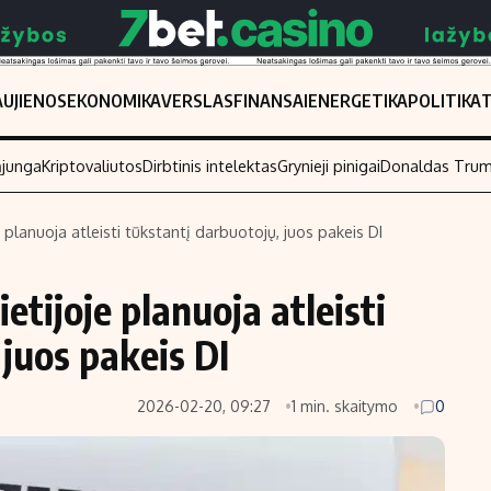
UJIENOS
EKONOMIKA
VERSLAS
FINANSAI
ENERGETIKA
POLITIKA
ąjunga
Kriptovaliutos
Dirbtinis intelektas
Grynieji pinigai
Donaldas Tru
 planuoja atleisti tūkstantį darbuotojų, juos pakeis DI
Populiarios temos
Titulinis
tijoje planuoja atleisti
Investavimas
Nedarbo išmo
Akcijų rinka
Indėliai
juos pakeis DI
Saulės elektrinės
Indėlių skaiči
2026-02-20, 09:27
1 min. skaitymo
0
Kriptovaliutos
Būsto finansa
Infliacija
Įdomios nauji
Migracija