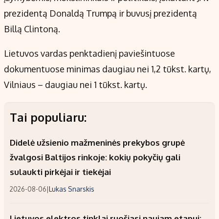
prezidentą Donaldą Trumpą ir buvusį prezidentą
Billą Clintoną.
Lietuvos vardas penktadienį paviešintuose
dokumentuose minimas daugiau nei 1,2 tūkst. kartų,
Vilniaus – daugiau nei 1 tūkst. kartų.
Tai populiaru:
Didelė užsienio mažmeninės prekybos grupė
žvalgosi Baltijos rinkoje: kokių pokyčių gali
sulaukti pirkėjai ir tiekėjai
2026-08-06
|
Lukas Snarskis
Lietuvos elektros tinklai ruošiasi naujam etapui: