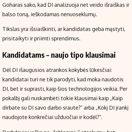
Goharas sako, kad DI analizuoja net veido išraiškas ir
balso toną, ieškodamas nenuoseklumų.
Tikslas yra išsiaiškinti, ar kandidatas geba mąstyti,
prisitaikyti ir priimti sprendimus.
Kandidatams – naujo tipo klausimai
Dėl DI išaugusios atrankos kokybės lūkesčiai:
kandidatai turi ne tik parodyti, kad moka naudotis
DI, bet ir suprasti, kaip šios technologijos veikia. Per
pokalbį gali nuskambėti tokie klausimai kaip „Kaip
dirbate su DI savo darbo sraute?“ arba „Kokį DI įrankį
naudojote konkrečiai užduočiai ir kodėl?“.