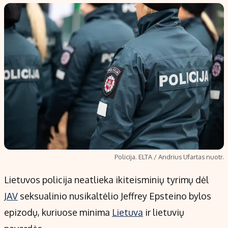
Populiarios temos
Titulinis
Investavimas
Nedarbo išmokos skaičiuoklė
Akcijų rinka
Indėliai
Saulės elektrinės
Indėlių skaičiuoklė
Kriptovaliutos
Būsto finansai
Infliacija
Įdomios naujienos
Migracija
Redakcija
Policija. ELTA / Andrius Ufartas nuotr.
Apie mus
Lietuvos policija neatlieka ikiteisminių tyrimų dėl
Redakcijos politika
JAV
seksualinio nusikaltėlio Jeffrey Epsteino bylos
Privatumo politika
epizodų, kuriuose minima
Lietuva
ir lietuvių
Turinio žymėjimo taisyklės