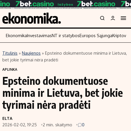
Ekonomika
Investavimas
NT ir statybos
Europos Sąjunga
Kriptoval
Titulinis
»
Naujienos
»
Epsteino dokumentuose minima ir Lietuva,
Turinys
Skaitykite
bet jokie tyrimai nėra pradėti
Naujienos
Finansai
APLINKA
Epsteino dokumentuose
Aplinka
Įmonės
Verslas
Žemės ūkis
minima ir Lietuva, bet jokie
Energetika
Technologijos
tyrimai nėra pradėti
Ekonomika
Laisvalaikis
Politika
ELTA
NT ir statybos
2026-02-02, 19:25
2 min. skaitymo
0