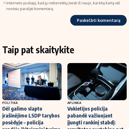
interneto puslapį, kad jų nebereiktų įvesti iš naujo, kai kitą kartą vėl
norėsiu parašyti komentarą.
Taip pat skaitykite
POLITIKA
APLINKA
Dėl galimo slapto
Vokietijos policija
įrašinėjimo LSDP tarybos
pabandė važiuojant
posėdyje – policija
įjungti rankinį stabdį: