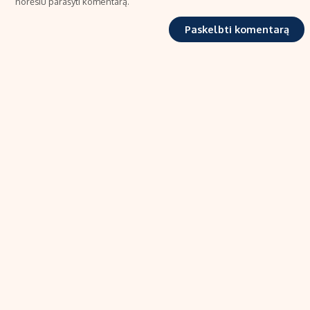
norėsiu parašyti komentarą.
TIPRO, UAB
Kalvarijų g. 99A-33, LT-08219 Vilnius
Tel.: +370 606 17737
El. paštas:
info@ekonomika.lt