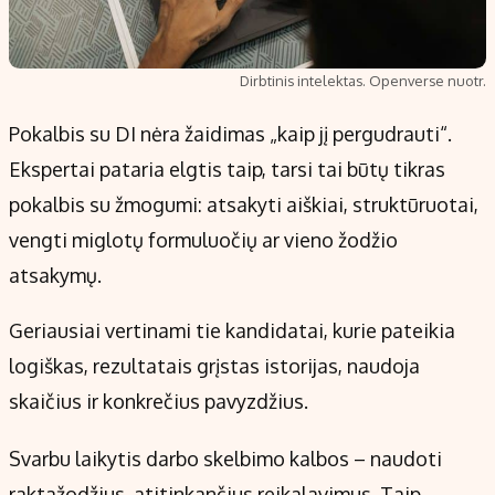
Dirbtinis intelektas. Openverse nuotr.
Pokalbis su DI nėra žaidimas „kaip jį pergudrauti“.
Ekspertai pataria elgtis taip, tarsi tai būtų tikras
pokalbis su žmogumi: atsakyti aiškiai, struktūruotai,
vengti miglotų formuluočių ar vieno žodžio
atsakymų.
Geriausiai vertinami tie kandidatai, kurie pateikia
logiškas, rezultatais grįstas istorijas, naudoja
skaičius ir konkrečius pavyzdžius.
Svarbu laikytis darbo skelbimo kalbos – naudoti
raktažodžius, atitinkančius reikalavimus. Taip