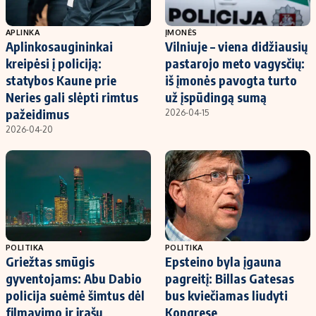
APLINKA
ĮMONĖS
Aplinkosaugininkai
Vilniuje – viena didžiausių
kreipėsi į policiją:
pastarojo meto vagysčių:
statybos Kaune prie
iš įmonės pavogta turto
Neries gali slėpti rimtus
už įspūdingą sumą
pažeidimus
2026-04-15
2026-04-20
POLITIKA
POLITIKA
Griežtas smūgis
Epsteino byla įgauna
gyventojams: Abu Dabio
pagreitį: Billas Gatesas
policija suėmė šimtus dėl
bus kviečiamas liudyti
filmavimo ir įrašų
Kongrese