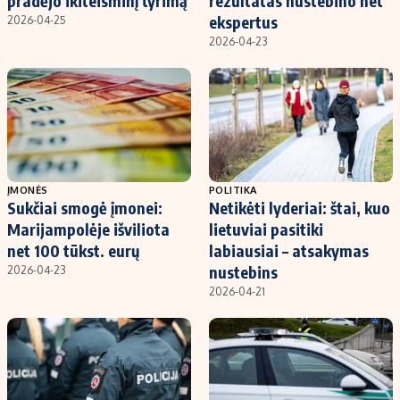
pradėjo ikiteisminį tyrimą
rezultatas nustebino net
ekspertus
2026-04-25
2026-04-23
ĮMONĖS
POLITIKA
Sukčiai smogė įmonei:
Netikėti lyderiai: štai, kuo
Marijampolėje išviliota
lietuviai pasitiki
net 100 tūkst. eurų
labiausiai – atsakymas
nustebins
2026-04-23
2026-04-21