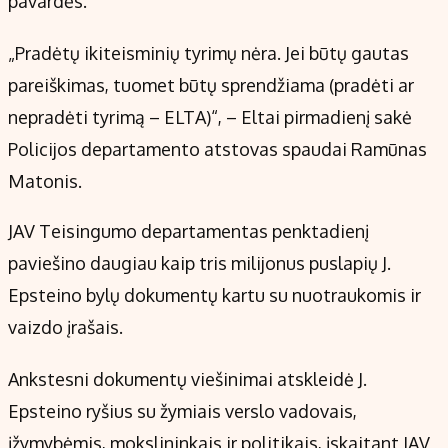
pavardės.
Kontaktai
Regionų naujienos
„Pradėtų ikiteisminių tyrimų nėra. Jei būtų gautas
Indėlių palūkanos
pareiškimas, tuomet būtų sprendžiama (pradėti ar
nepradėti tyrimą – ELTA)“, – Eltai pirmadienį sakė
Policijos departamento atstovas spaudai Ramūnas
Matonis.
JAV Teisingumo departamentas penktadienį
paviešino daugiau kaip tris milijonus puslapių J.
Epsteino bylų dokumentų kartu su nuotraukomis ir
vaizdo įrašais.
Ankstesni dokumentų viešinimai atskleidė J.
Epsteino ryšius su žymiais verslo vadovais,
įžymybėmis, mokslininkais ir politikais, įskaitant JAV