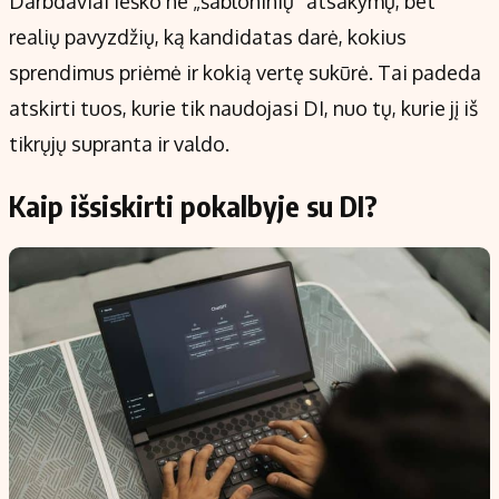
Darbdaviai ieško ne „šabloninių“ atsakymų, bet
realių pavyzdžių, ką kandidatas darė, kokius
sprendimus priėmė ir kokią vertę sukūrė. Tai padeda
atskirti tuos, kurie tik naudojasi DI, nuo tų, kurie jį iš
tikrųjų supranta ir valdo.
Kaip išsiskirti pokalbyje su DI?