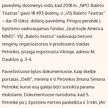
pavedimų duomenys rodo, kad 2018 m. „NPO Baleto
Teatras“ gavo 18 493 dolerių, o „VSJ Baleto Teatras“
– dar 10 tūkst. dolerių pavedimą. Pinigus pervedė J.
Epsteino vadovaujamas fondas „Gratitude America
MMD“. VšĮ „Baleto teatrui“ vadovauja lietuvis
renginių organizatorius ir prodiuseris Valdas
Petreikis, įstaiga registruota Vilniuje, adresu M.
Daukšos g. 3-4.
Paviešintuose bylos dokumentuose, kaip skelbė
portalas „Delfi“, minima ir V. Petreikio žmona Simona
Petreikė, kuriai esą galėjo būti suteikta parama
mokslams. Dokumentuose nurodoma, kad S.
Petreikė po J. Epsteino mirties paskelbta ir 3 mln. JAV