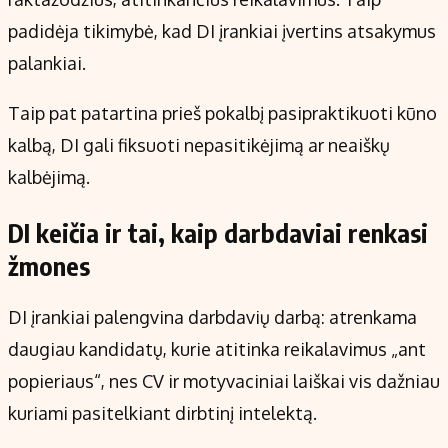
padidėja tikimybė, kad DI įrankiai įvertins atsakymus
palankiai.
Taip pat patartina prieš pokalbį pasipraktikuoti kūno
kalbą, DI gali fiksuoti nepasitikėjimą ar neaiškų
kalbėjimą.
DI keičia ir tai, kaip darbdaviai renkasi
žmones
DI įrankiai palengvina darbdavių darbą: atrenkama
daugiau kandidatų, kurie atitinka reikalavimus „ant
popieriaus“, nes CV ir motyvaciniai laiškai vis dažniau
kuriami pasitelkiant dirbtinį intelektą.