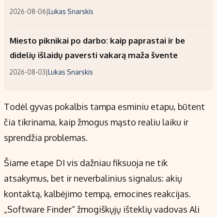
2026-08-06
|
Lukas Snarskis
Miesto piknikai po darbo: kaip paprastai ir be
didelių išlaidų paversti vakarą maža švente
2026-08-03
|
Lukas Snarskis
Todėl gyvas pokalbis tampa esminiu etapu, būtent
čia tikrinama, kaip žmogus mąsto realiu laiku ir
sprendžia problemas.
Šiame etape DI vis dažniau fiksuoja ne tik
atsakymus, bet ir neverbalinius signalus: akių
kontaktą, kalbėjimo tempą, emocines reakcijas.
„Software Finder“ žmogiškųjų išteklių vadovas Ali