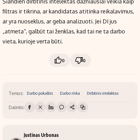
Šiandien dirbtinis intelektas dažniausiai veikia kaip
filtras ir tikrina, ar kandidatas atitinka reikalavimus,
ar yra nuoseklus, ar geba analizuoti. Jei DI jus
„atmeta“, galbūt tai ženklas, kad tai ne ta darbo
vieta, kurioje verta būti.
0
0
Temos:
Darbo pokalbis
Darbo rinka
Dirbtinis intelektas
Dalintis:
Justinas Urbonas