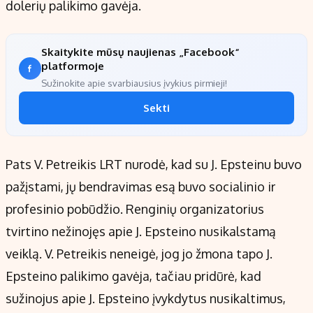
dolerių palikimo gavėja.
Skaitykite mūsų naujienas „Facebook“
platformoje
Sužinokite apie svarbiausius įvykius pirmieji!
Sekti
Pats V. Petreikis LRT nurodė, kad su J. Epsteinu buvo
pažįstami, jų bendravimas esą buvo socialinio ir
profesinio pobūdžio. Renginių organizatorius
tvirtino nežinojęs apie J. Epsteino nusikalstamą
veiklą. V. Petreikis neneigė, jog jo žmona tapo J.
Epsteino palikimo gavėja, tačiau pridūrė, kad
sužinojus apie J. Epsteino įvykdytus nusikaltimus,