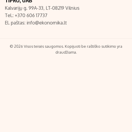
TIPRO, UAB
Kalvarijų g. 99A-33, LT-08219 Vilnius
Tel.: +370 606 17737
El. paštas:
info@ekonomika.lt
© 2026 Visos teisės saugomos. Kopijuoti be raštiško sutikimo yra
draudžiama.