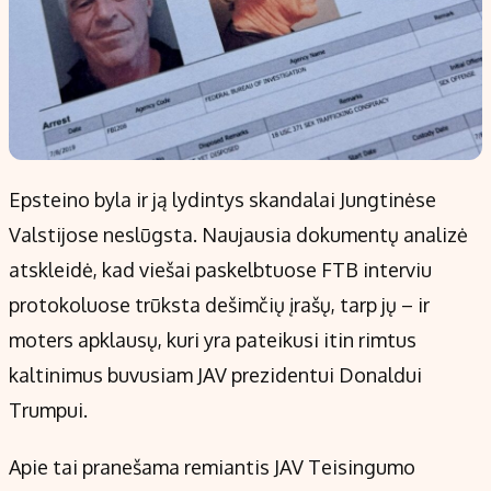
Epsteino byla ir ją lydintys skandalai Jungtinėse
Valstijose neslūgsta. Naujausia dokumentų analizė
atskleidė, kad viešai paskelbtuose FTB interviu
protokoluose trūksta dešimčių įrašų, tarp jų – ir
moters apklausų, kuri yra pateikusi itin rimtus
kaltinimus buvusiam JAV prezidentui Donaldui
Trumpui.
Apie tai pranešama remiantis JAV Teisingumo