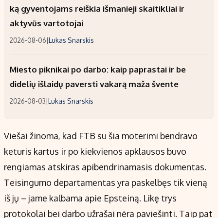
ką gyventojams reiškia išmanieji skaitikliai ir
aktyvūs vartotojai
2026-08-06
|
Lukas Snarskis
Miesto piknikai po darbo: kaip paprastai ir be
didelių išlaidų paversti vakarą maža švente
2026-08-03
|
Lukas Snarskis
Viešai žinoma, kad FTB su šia moterimi bendravo
keturis kartus ir po kiekvienos apklausos buvo
rengiamas atskiras apibendrinamasis dokumentas.
Teisingumo departamentas yra paskelbęs tik vieną
iš jų – jame kalbama apie Epsteiną. Likę trys
protokolai bei darbo užrašai nėra paviešinti. Taip pat