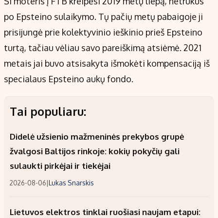
Ši moteris į FTB kreipėsi 2019 metų liepą, netrukus
po Epsteino sulaikymo. Tų pačių metų pabaigoje ji
prisijungė prie kolektyvinio ieškinio prieš Epsteino
turtą, tačiau vėliau savo pareiškimą atsiėmė. 2021
metais jai buvo atsisakyta išmokėti kompensaciją iš
specialaus Epsteino aukų fondo.
Tai populiaru:
Didelė užsienio mažmeninės prekybos grupė
žvalgosi Baltijos rinkoje: kokių pokyčių gali
sulaukti pirkėjai ir tiekėjai
2026-08-06
|
Lukas Snarskis
Lietuvos elektros tinklai ruošiasi naujam etapui: