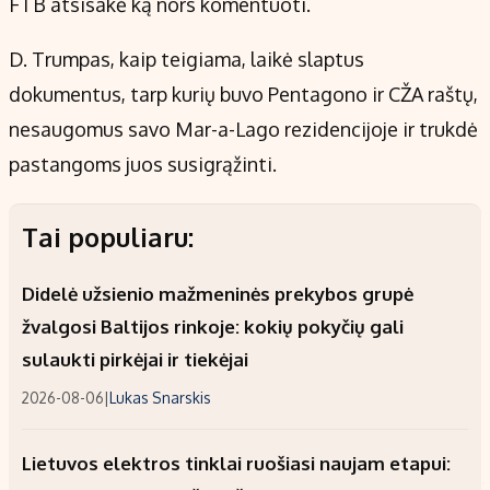
FTB atsisakė ką nors komentuoti.
D. Trumpas, kaip teigiama, laikė slaptus
dokumentus, tarp kurių buvo Pentagono ir CŽA raštų,
nesaugomus savo Mar-a-Lago rezidencijoje ir trukdė
pastangoms juos susigrąžinti.
Tai populiaru:
Didelė užsienio mažmeninės prekybos grupė
žvalgosi Baltijos rinkoje: kokių pokyčių gali
sulaukti pirkėjai ir tiekėjai
2026-08-06
|
Lukas Snarskis
Lietuvos elektros tinklai ruošiasi naujam etapui: