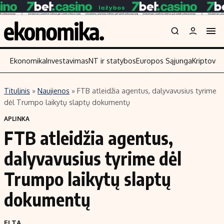
Ekonomika
Investavimas
NT ir statybos
Europos Sąjunga
Kriptoval
Titulinis
»
Naujienos
»
FTB atleidžia agentus, dalyvavusius tyrime
Turinys
Skaitykit
dėl Trumpo laikytų slaptų dokumentų
Naujienos
Finansai
APLINKA
FTB atleidžia agentus,
Aplinka
Įmonės
Verslas
Žemės ūkis
dalyvavusius tyrime dėl
Energetika
Technologi
Trumpo laikytų slaptų
Ekonomika
Laisvalaikis
dokumentų
Politika
NT ir statybos
ELTA