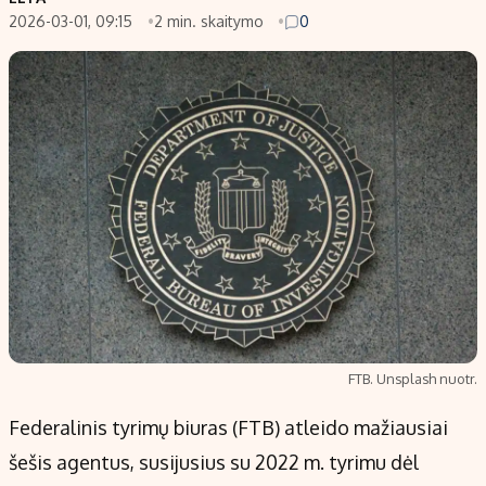
2026-03-01, 09:15
2 min. skaitymo
0
Populiarios temos
Titulinis
Investavimas
Nedarbo išm
Akcijų rinka
Indėliai
Saulės elektrinės
Indėlių skai
Kriptovaliutos
Būsto finan
Infliacija
Įdomios nau
Migracija
Redakcija
Apie mus
FTB. Unsplash nuotr.
Redakcijos politika
Federalinis tyrimų biuras (FTB) atleido mažiausiai
Privatumo politika
šešis agentus, susijusius su 2022 m. tyrimu dėl
Turinio žymėjimo taisyklės