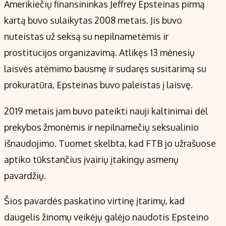
Amerikiečių finansininkas Jeffrey Epsteinas pirmą
kartą buvo sulaikytas 2008 metais. Jis buvo
nuteistas už seksą su nepilnametėmis ir
prostitucijos organizavimą. Atlikęs 13 mėnesių
laisvės atėmimo bausmę ir sudaręs susitarimą su
prokuratūra, Epsteinas buvo paleistas į laisvę.
2019 metais jam buvo pateikti nauji kaltinimai dėl
prekybos žmonėmis ir nepilnamečių seksualinio
išnaudojimo. Tuomet skelbta, kad FTB jo užrašuose
aptiko tūkstančius įvairių įtakingų asmenų
pavardžių.
Šios pavardės paskatino virtinę įtarimų, kad
daugelis žinomų veikėjų galėjo naudotis Epsteino