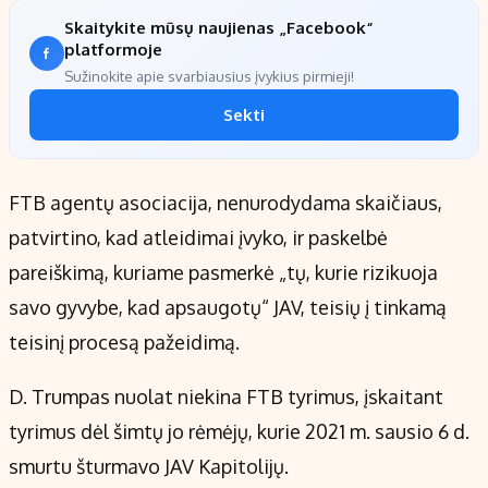
Skaitykite mūsų naujienas „Facebook“
platformoje
Sužinokite apie svarbiausius įvykius pirmieji!
Sekti
FTB agentų asociacija, nenurodydama skaičiaus,
patvirtino, kad atleidimai įvyko, ir paskelbė
pareiškimą, kuriame pasmerkė „tų, kurie rizikuoja
savo gyvybe, kad apsaugotų“ JAV, teisių į tinkamą
teisinį procesą pažeidimą.
D. Trumpas nuolat niekina FTB tyrimus, įskaitant
tyrimus dėl šimtų jo rėmėjų, kurie 2021 m. sausio 6 d.
smurtu šturmavo JAV Kapitolijų.