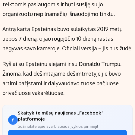
teiktomis paslaugomis ir būti susiję su jo
organizuotu nepilnamečių išnaudojimo tinklu.
Antrą kartą Epsteinas buvo sulaikytas 2019 metų
liepos 7 dieną, o jau rugpjūčio 10 dieną rastas
negyvas savo kameroje. Oficiali versija – jis nusižudė.
Ryšiai su Epsteinu siejami ir su Donaldu Trumpu.
Žinoma, kad dešimtajame dešimtmetyje jie buvo
artimi pažįstami ir dalyvaudavo tuose pačiuose
privačiuose vakarėliuose.
Skaitykite mūsų naujienas „Facebook“
platformoje
Sužinokite apie svarbiausius įvykius pirmieji!