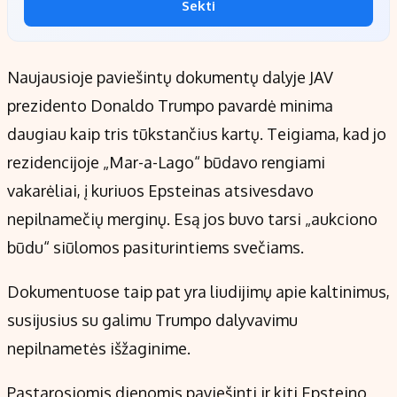
Sekti
Naujausioje paviešintų dokumentų dalyje JAV
prezidento Donaldo Trumpo pavardė minima
daugiau kaip tris tūkstančius kartų. Teigiama, kad jo
rezidencijoje „Mar-a-Lago“ būdavo rengiami
vakarėliai, į kuriuos Epsteinas atsivesdavo
nepilnamečių merginų. Esą jos buvo tarsi „aukciono
būdu“ siūlomos pasiturintiems svečiams.
Dokumentuose taip pat yra liudijimų apie kaltinimus,
susijusius su galimu Trumpo dalyvavimu
nepilnametės išžaginime.
Pastarosiomis dienomis paviešinti ir kiti Epsteino