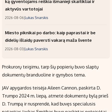
ką gyventojams reiškia išmanieji skaitikliai ir
aktyvūs vartotojai
2026-08-06
|
Lukas Snarskis
Miesto piknikai po darbo: kaip paprastai ir be
didelių išlaidų paversti vakarą maža švente
2026-08-03
|
Lukas Snarskis
Prokurorų teigimu, tarp šių popierių buvo slaptų
dokumentų branduoline ir gynybos tema.
JAV apygardos teisėja Aileen Cannon, paskirta D.
Trumpo 2024 m. liepą, atmetė dokumentų bylą prieš
D. Trumpą ir nusprendė, kad buvęs specialusis
patarėjas Jackas Smithas buvo paskirtas neteisėtai.