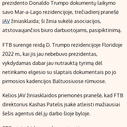
Kontaktai
prezidento Donaldo Trumpo dokumentų laikymo
Regionų naujienos
savo Mar-a-Lago rezidencijoje, trečiadienį pranešė
Indėlių palūkanos
JAV
žiniasklaida; ši žinia sukėlė asociacijos,
atstovaujančios biuro darbuotojams, pasipiktinimą.
FTB surengė reidą D. Trumpo rezidencijoje Floridoje
2022 m., kai jis jau nebebuvo prezidentas,
vykdydamas dabar jau nutrauktą tyrimą dėl
netinkamo elgesio su slaptais dokumentais po jo
pirmosios kadencijos Baltuosiuose rūmuose.
Kelios JAV žiniasklaidos priemonės pranešė, kad FTB
direktorius Kashas Patelis įsakė atleisti mažiausiai
šešis agentus dėl jų darbo šioje byloje.