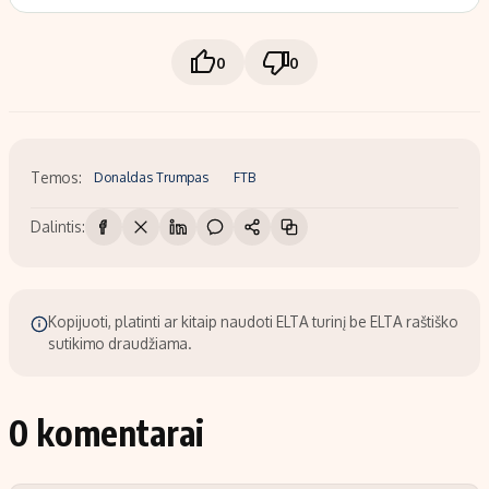
0
0
Temos:
Donaldas Trumpas
FTB
Dalintis:
Kopijuoti, platinti ar kitaip naudoti ELTA turinį be ELTA raštiško
sutikimo draudžiama.
0 komentarai