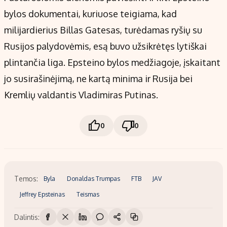
bylos dokumentai, kuriuose teigiama, kad
milijardierius Billas Gatesas, turėdamas ryšių su
Rusijos palydovėmis, esą buvo užsikrėtęs lytiškai
plintančia liga. Epsteino bylos medžiagoje, įskaitant
jo susirašinėjimą, ne kartą minima ir Rusija bei
Kremlių valdantis Vladimiras Putinas.
0
0
Temos:
Byla
Donaldas Trumpas
FTB
JAV
Jeffrey Epsteinas
Teismas
Dalintis: