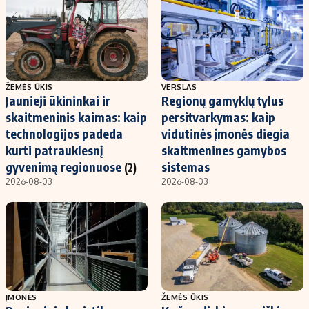
ŽEMĖS ŪKIS
VERSLAS
Jaunieji ūkininkai ir
Regionų gamyklų tylus
skaitmeninis kaimas: kaip
persitvarkymas: kaip
technologijos padeda
vidutinės įmonės diegia
kurti patrauklesnį
skaitmenines gamybos
gyvenimą regionuose
sistemas
(2)
2026-08-03
2026-08-03
ĮMONĖS
ŽEMĖS ŪKIS