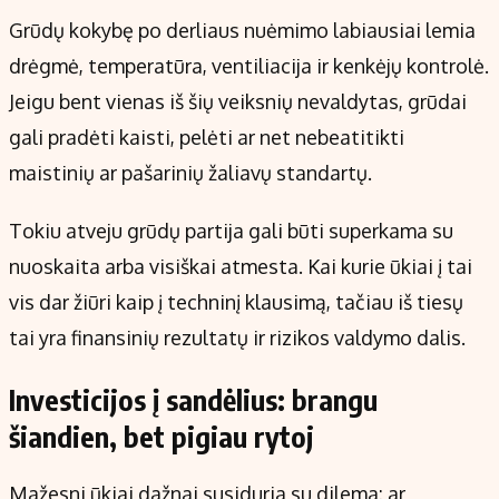
Grūdų kokybę po derliaus nuėmimo labiausiai lemia
drėgmė, temperatūra, ventiliacija ir kenkėjų kontrolė.
Jeigu bent vienas iš šių veiksnių nevaldytas, grūdai
gali pradėti kaisti, pelėti ar net nebeatitikti
maistinių ar pašarinių žaliavų standartų.
Tokiu atveju grūdų partija gali būti superkama su
nuoskaita arba visiškai atmesta. Kai kurie ūkiai į tai
vis dar žiūri kaip į techninį klausimą, tačiau iš tiesų
tai yra finansinių rezultatų ir rizikos valdymo dalis.
Investicijos į sandėlius: brangu
šiandien, bet pigiau rytoj
Mažesni ūkiai dažnai susiduria su dilema: ar