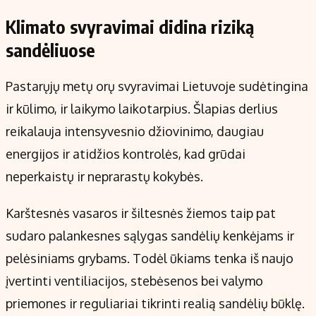
Klimato svyravimai didina riziką
sandėliuose
Pastarųjų metų orų svyravimai Lietuvoje sudėtingina
ir kūlimo, ir laikymo laikotarpius. Šlapias derlius
reikalauja intensyvesnio džiovinimo, daugiau
energijos ir atidžios kontrolės, kad grūdai
neperkaistų ir neprarastų kokybės.
Karštesnės vasaros ir šiltesnės žiemos taip pat
sudaro palankesnes sąlygas sandėlių kenkėjams ir
pelėsiniams grybams. Todėl ūkiams tenka iš naujo
įvertinti ventiliacijos, stebėsenos bei valymo
priemones ir reguliariai tikrinti realią sandėlių būklę.