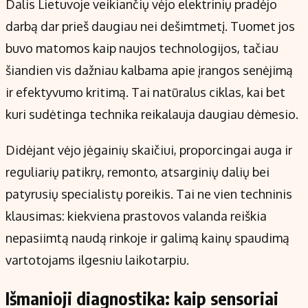
Dalis Lietuvoje veikiančių vėjo elektrinių pradėjo
darbą dar prieš daugiau nei dešimtmetį. Tuomet jos
buvo matomos kaip naujos technologijos, tačiau
šiandien vis dažniau kalbama apie įrangos senėjimą
ir efektyvumo kritimą. Tai natūralus ciklas, kai bet
kuri sudėtinga technika reikalauja daugiau dėmesio.
Didėjant vėjo jėgainių skaičiui, proporcingai auga ir
reguliarių patikrų, remonto, atsarginių dalių bei
patyrusių specialistų poreikis. Tai ne vien techninis
klausimas: kiekviena prastovos valanda reiškia
nepasiimtą naudą rinkoje ir galimą kainų spaudimą
vartotojams ilgesniu laikotarpiu.
Išmanioji diagnostika: kaip sensoriai