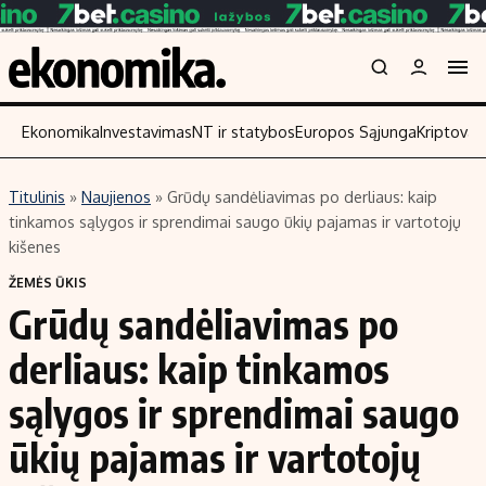
Ekonomika
Investavimas
NT ir statybos
Europos Sąjunga
Kriptoval
Titulinis
»
Naujienos
»
Grūdų sandėliavimas po derliaus: kaip
Turinys
Skaitykite
tinkamos sąlygos ir sprendimai saugo ūkių pajamas ir vartotojų
kišenes
Naujienos
Finansai
ŽEMĖS ŪKIS
Aplinka
Įmonės
Grūdų sandėliavimas po
Verslas
Žemės ūkis
derliaus: kaip tinkamos
Energetika
Technologijos
Ekonomika
Laisvalaikis
sąlygos ir sprendimai saugo
Politika
ūkių pajamas ir vartotojų
NT ir statybos