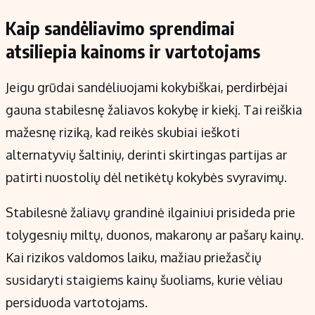
Kaip sandėliavimo sprendimai
atsiliepia kainoms ir vartotojams
Jeigu grūdai sandėliuojami kokybiškai, perdirbėjai
gauna stabilesnę žaliavos kokybę ir kiekį. Tai reiškia
mažesnę riziką, kad reikės skubiai ieškoti
alternatyvių šaltinių, derinti skirtingas partijas ar
patirti nuostolių dėl netikėtų kokybės svyravimų.
Stabilesnė žaliavų grandinė ilgainiui prisideda prie
tolygesnių miltų, duonos, makaronų ar pašarų kainų.
Kai rizikos valdomos laiku, mažiau priežasčių
susidaryti staigiems kainų šuoliams, kurie vėliau
persiduoda vartotojams.