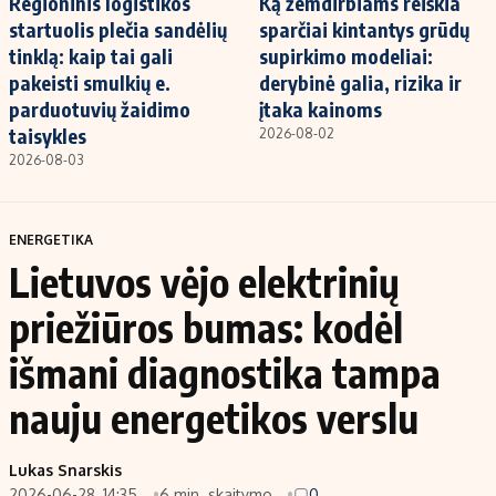
Regioninis logistikos
Ką žemdirbiams reiškia
startuolis plečia sandėlių
sparčiai kintantys grūdų
tinklą: kaip tai gali
supirkimo modeliai:
pakeisti smulkių e.
derybinė galia, rizika ir
parduotuvių žaidimo
įtaka kainoms
taisykles
2026-08-02
2026-08-03
ENERGETIKA
Lietuvos vėjo elektrinių
priežiūros bumas: kodėl
išmani diagnostika tampa
nauju energetikos verslu
Lukas Snarskis
2026-06-28, 14:35
6 min. skaitymo
0