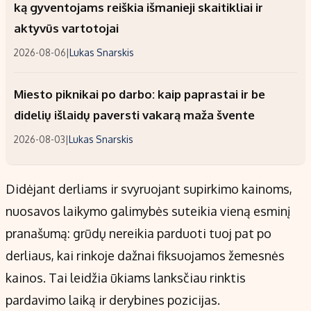
ką gyventojams reiškia išmanieji skaitikliai ir
aktyvūs vartotojai
2026-08-06
|
Lukas Snarskis
Miesto piknikai po darbo: kaip paprastai ir be
didelių išlaidų paversti vakarą maža švente
2026-08-03
|
Lukas Snarskis
Didėjant derliams ir svyruojant supirkimo kainoms,
nuosavos laikymo galimybės suteikia vieną esminį
pranašumą: grūdų nereikia parduoti tuoj pat po
derliaus, kai rinkoje dažnai fiksuojamos žemesnės
kainos. Tai leidžia ūkiams lanksčiau rinktis
pardavimo laiką ir derybines pozicijas.