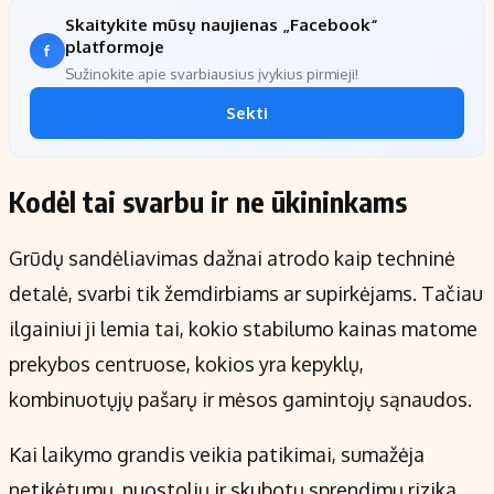
Skaitykite mūsų naujienas „Facebook“
platformoje
Sužinokite apie svarbiausius įvykius pirmieji!
Sekti
Kodėl tai svarbu ir ne ūkininkams
Grūdų sandėliavimas dažnai atrodo kaip techninė
detalė, svarbi tik žemdirbiams ar supirkėjams. Tačiau
ilgainiui ji lemia tai, kokio stabilumo kainas matome
prekybos centruose, kokios yra kepyklų,
kombinuotųjų pašarų ir mėsos gamintojų sąnaudos.
Kai laikymo grandis veikia patikimai, sumažėja
netikėtumų, nuostolių ir skubotų sprendimų rizika.