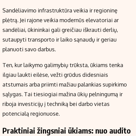
Sandėliavimo infrastruktūra veikia ir regioninę
plėtrą. Jei rajone veikia modernūs elevatoriai ar
sandėliai, ūkininkai gali greičiau iškrauti derlių,
sutaupyti transporto ir laiko sąnaudų ir geriau
planuoti savo darbus.
Ten, kur laikymo galimybių trūksta, ūkiams tenka
ilgiau laukti eilėse, vežti grūdus didesniais
atstumais arba priimti mažiau palankias supirkimo
sąlygas. Tai tiesiogiai mažina ūkių pelningumą ir
riboja investicijų į techniką bei darbo vietas
potencialą regionuose.
Praktiniai žingsniai ūkiams: nuo audito