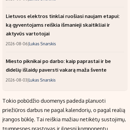
Lietuvos elektros tinklai ruošiasi naujam etapui:
ką gyventojams reiškia išmanieji skaitikliai ir
aktyvūs vartotojai
2026-08-06
|
Lukas Snarskis
Miesto piknikai po darbo: kaip paprastai ir be
didelių išlaidų paversti vakarą maža švente
2026-08-03
|
Lukas Snarskis
Tokio pobūdžio duomenys padeda planuoti
priežiūros darbus ne pagal kalendorių, o pagal realią
įrangos būklę. Tai reiškia mažiau netikėtų sustojimų,
trumpesnes prastovas ir ilgesnį komponentų