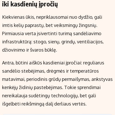
iki kasdienių įpročių
Kiekvienas ūkis, nepriklausomai nuo dydžio, gali
imtis kelių paprastų, bet veiksmingų žingsnių.
Pirmiausia verta įsivertinti turimą sandėliavimo
infrastruktūrą: stogo, sienų, grindų, ventiliacijos,
džiovinimo ir švaros būklę.
Antra, būtini aiškūs kasdieniai įpročiai: reguliarus
sandėlio stebėjimas, drėgmės ir temperatūros
matavimai, periodinis grūdų permaišymas, ankstyvas
kenkėjų židinių pastebėjimas. Tokie sprendimai
nereikalauja sudėtingų technologijų, bet gali
išgelbėti reikšmingą dalį derliaus vertės.