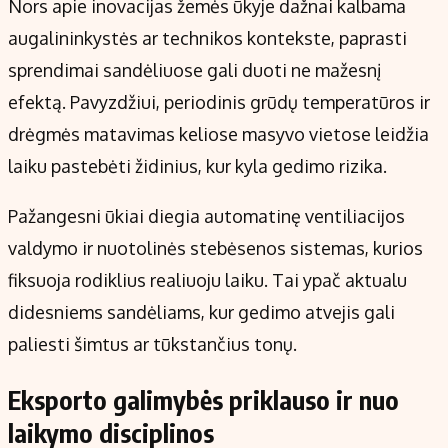
Nors apie inovacijas žemės ūkyje dažnai kalbama
augalininkystės ar technikos kontekste, paprasti
sprendimai sandėliuose gali duoti ne mažesnį
efektą. Pavyzdžiui, periodinis grūdų temperatūros ir
drėgmės matavimas keliose masyvo vietose leidžia
laiku pastebėti židinius, kur kyla gedimo rizika.
Pažangesni ūkiai diegia automatinę ventiliacijos
valdymo ir nuotolinės stebėsenos sistemas, kurios
fiksuoja rodiklius realiuoju laiku. Tai ypač aktualu
didesniems sandėliams, kur gedimo atvejis gali
paliesti šimtus ar tūkstančius tonų.
Eksporto galimybės priklauso ir nuo
laikymo disciplinos