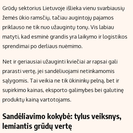
Kontaktai
Grūdų sektorius Lietuvoje išlieka vienu svarbiausių
Regionų naujienos
žemės ūkio ramsčių, tačiau augintojų pajamos
Indėlių palūkanos
priklauso ne tik nuo užaugintų tonų. Vis labiau
matyti, kad esminė grandis yra laikymo ir logistikos
sprendimai po derliaus nuėmimo.
Net ir geriausiai užauginti kviečiai ar rapsai gali
prarasti vertę, jei sandėliuojami netinkamomis
sąlygomis. Tai veikia ne tik ūkininkų pelną, bet ir
supirkimo kainas, eksporto galimybes bei galutinę
produktų kainą vartotojams.
Sandėliavimo kokybė: tylus veiksnys,
lemiantis grūdų vertę