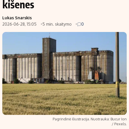
kišenes
Populiarios temos
Titulinis
Lukas Snarskis
Investavimas
Nedarbo išmokos skaičiuoklė
2026-06-28, 15:05
5 min. skaitymo
0
Akcijų rinka
Indėliai
Saulės elektrinės
Indėlių skaičiuoklė
Kriptovaliutos
Būsto finansai
Infliacija
Įdomios naujienos
Migracija
Redakcija
Apie mus
Redakcijos politika
Privatumo politika
Pagrindinė iliustracija. Nuotrauka: Bucur Ion
Turinio žymėjimo taisyklės
/ Pexels.