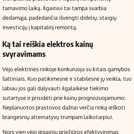
tarnavimo laiką. Ilgainiui tai tampa svarbia
dedamąja, padedančia išvengti didelių, staigių
investicijų į kapitalinį remontą.
Ką tai reiškia elektros kainų
svyravimams
Vėjo elektrinės rinkoje konkuruoja su kitais gamybos
šaltiniais. Kuo patikimesnė ir stabilesnė jų veikla, tuo
labiau jos gali dalyvauti ilgalaikėse tiekimo
sutartyse ir prisidėti prie kainų prognozuojamumo.
Neplanuotos prastovos dažnai verčia rinką ieškoti
brangesnių alternatyvų trumpam laikotarpiui.
Nors vien vėjo jėgainių priežiūros efektyvinimas