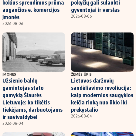
kokius sprendimus priima
pokyčių gali sulaukti
augančios e. komercijos
gyventojai ir verslas
įmonės
2026-08-06
2026-08-06
ĮMONĖS
ŽEMĖS ŪKIS
Užsienio baldų
Lietuvos daržovių
gamintojas stato
sandėliavimo revoliucija:
gamyklą Šiaurės
kaip modernios saugyklos
Lietuvoje: ko tikėtis
keičia rinką nuo ūkio iki
tiekėjams, darbuotojams
prekystalio
ir savivaldybei
2026-08-04
2026-08-04