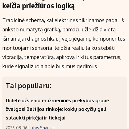
keičia priežiūros logiką
Tradicinė schema, kai elektrinės tikrinamos pagal iš
anksto numatytą grafiką, pamažu užleidžia vietą
išmaniajai diagnostikai. Į vėjo jėgainių komponentus
montuojami sensoriai leidžia realiu laiku stebėti
vibraciją, temperatūrą, apkrovą ir kitus parametrus,
kurie signalizuoja apie būsimus gedimus.
Tai populiaru:
Didelė užsienio mažmeninės prekybos grupė
žvalgosi Baltijos rinkoje: kokių pokyčių gali
sulaukti pirkėjai ir tiekėjai
2026-08-06
|
Lukas Snarskis