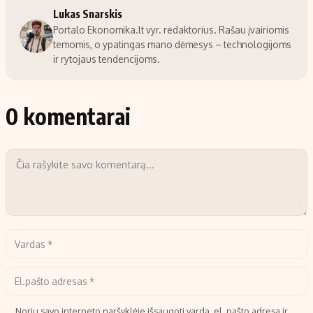
Lukas Snarskis
Portalo Ekonomika.lt vyr. redaktorius. Rašau įvairiomis
temomis, o ypatingas mano dėmesys – technologijoms
ir rytojaus tendencijoms.
0 komentarai
Noriu savo interneto naršyklėje išsaugoti vardą, el. pašto adresą ir