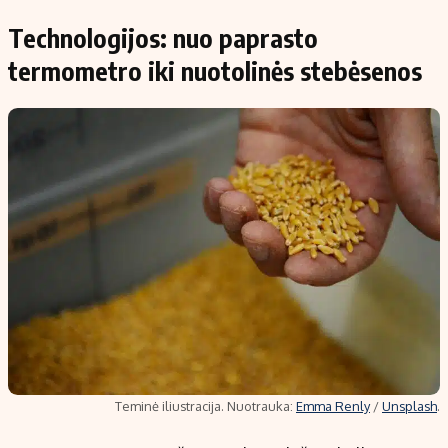
Technologijos: nuo paprasto
termometro iki nuotolinės stebėsenos
Teminė iliustracija. Nuotrauka:
Emma Renly
/
Unsplash
.