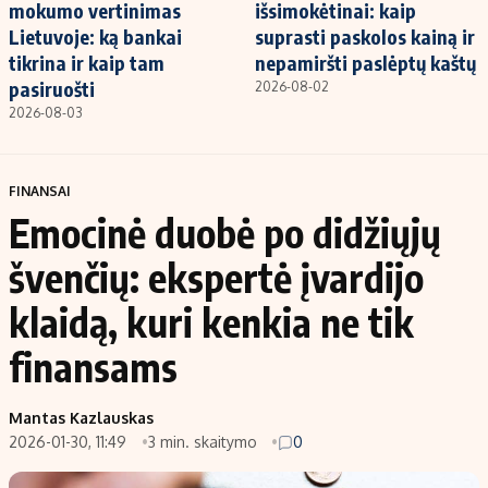
mokumo vertinimas
išsimokėtinai: kaip
Lietuvoje: ką bankai
suprasti paskolos kainą ir
tikrina ir kaip tam
nepamiršti paslėptų kaštų
pasiruošti
2026-08-02
2026-08-03
FINANSAI
Emocinė duobė po didžiųjų
švenčių: ekspertė įvardijo
klaidą, kuri kenkia ne tik
finansams
Mantas Kazlauskas
2026-01-30, 11:49
3 min. skaitymo
0