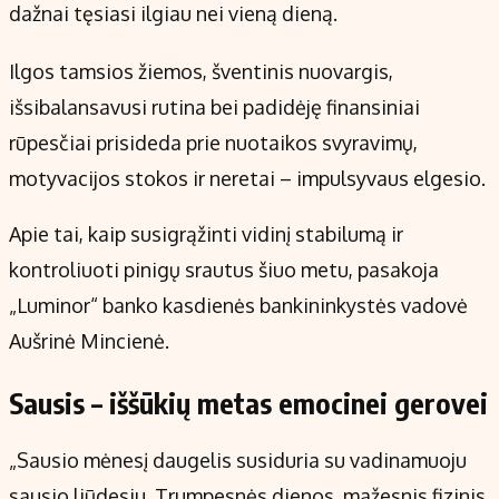
dažnai tęsiasi ilgiau nei vieną dieną.
Ilgos tamsios žiemos, šventinis nuovargis,
išsibalansavusi rutina bei padidėję finansiniai
rūpesčiai prisideda prie nuotaikos svyravimų,
motyvacijos stokos ir neretai – impulsyvaus elgesio.
Apie tai, kaip susigrąžinti vidinį stabilumą ir
kontroliuoti pinigų srautus šiuo metu, pasakoja
„Luminor“ banko kasdienės bankininkystės vadovė
Aušrinė Mincienė.
Sausis – iššūkių metas emocinei gerovei
„Sausio mėnesį daugelis susiduria su vadinamuoju
sausio liūdesiu. Trumpesnės dienos, mažesnis fizinis