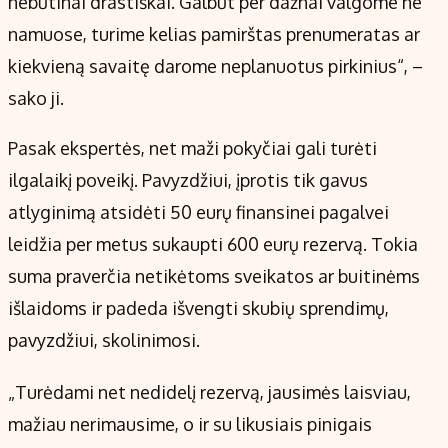
nebūtinai drastiškai. Galbūt per dažnai valgome ne
namuose, turime kelias pamirštas prenumeratas ar
kiekvieną savaitę darome neplanuotus pirkinius“, –
sako ji.
Pasak ekspertės, net maži pokyčiai gali turėti
ilgalaikį poveikį. Pavyzdžiui, įprotis tik gavus
atlyginimą atsidėti 50 eurų finansinei pagalvei
leidžia per metus sukaupti 600 eurų rezervą. Tokia
suma praverčia netikėtoms sveikatos ar buitinėms
išlaidoms ir padeda išvengti skubių sprendimų,
pavyzdžiui, skolinimosi.
„Turėdami net nedidelį rezervą, jausimės laisviau,
mažiau nerimausime, o ir su likusiais pinigais