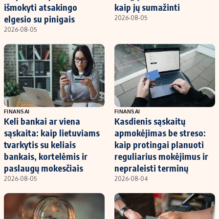
išmokyti atsakingo
kaip jų sumažinti
elgesio su pinigais
2026-08-05
2026-08-05
FINANSAI
FINANSAI
Keli bankai ar viena
Kasdienis sąskaitų
sąskaita: kaip lietuviams
apmokėjimas be streso:
tvarkytis su keliais
kaip protingai planuoti
bankais, kortelėmis ir
reguliarius mokėjimus ir
paslaugų mokesčiais
nepraleisti terminų
2026-08-05
2026-08-04