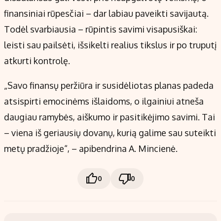
finansiniai rūpesčiai – dar labiau paveikti savijautą.
Todėl svarbiausia – rūpintis savimi visapusiškai:
leisti sau pailsėti, išsikelti realius tikslus ir po truputį
atkurti kontrolę.
„Savo finansų peržiūra ir susidėliotas planas padeda
atsispirti emocinėms išlaidoms, o ilgainiui atneša
daugiau ramybės, aiškumo ir pasitikėjimo savimi. Tai
– viena iš geriausių dovanų, kurią galime sau suteikti
metų pradžioje“, – apibendrina A. Mincienė.
0
0