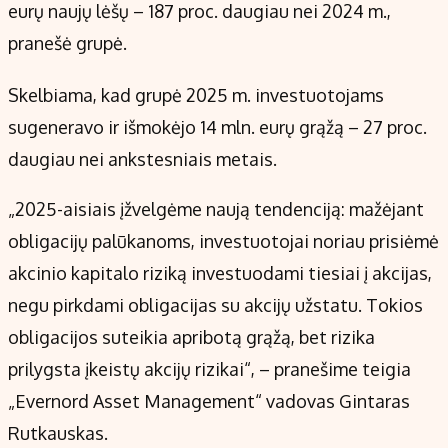
Kontaktai
eurų naujų lėšų – 187 proc. daugiau nei 2024 m.,
Regionų naujienos
pranešė grupė.
Indėlių palūkanos
Skelbiama, kad grupė 2025 m. investuotojams
sugeneravo ir išmokėjo 14 mln. eurų grąžą – 27 proc.
daugiau nei ankstesniais metais.
„2025-aisiais įžvelgėme naują tendenciją: mažėjant
obligacijų palūkanoms, investuotojai noriau prisiėmė
akcinio kapitalo riziką investuodami tiesiai į akcijas,
negu pirkdami obligacijas su akcijų užstatu. Tokios
obligacijos suteikia apribotą grąžą, bet rizika
prilygsta įkeistų akcijų rizikai“, – pranešime teigia
„Evernord Asset Management“ vadovas Gintaras
Rutkauskas.