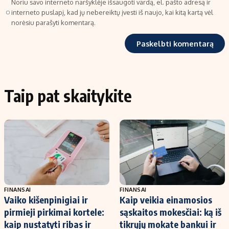
Noriu savo interneto naršyklėje išsaugoti vardą, el. pašto adresą ir
interneto puslapį, kad jų nebereiktų įvesti iš naujo, kai kitą kartą vėl
norėsiu parašyti komentarą.
Taip pat skaitykite
FINANSAI
FINANSAI
Vaiko kišenpinigiai ir
Kaip veikia einamosios
pirmieji pirkimai kortele:
sąskaitos mokesčiai: ką iš
kaip nustatyti ribas ir
tikrųjų mokate bankui ir