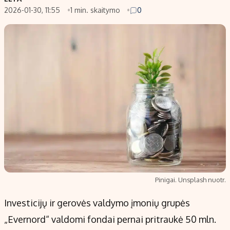
2026-01-30, 11:55
1 min. skaitymo
0
Populiarios temos
Titulinis
Investavimas
Nedarbo išmokos skaičiuoklė
Akcijų rinka
Indėliai
Saulės elektrinės
Indėlių skaičiuoklė
Kriptovaliutos
Būsto finansai
Infliacija
Įdomios naujienos
Migracija
Redakcija
Apie mus
Pinigai. Unsplash nuotr.
Redakcijos politika
Investicijų ir gerovės valdymo įmonių grupės
Privatumo politika
„Evernord“ valdomi fondai pernai pritraukė 50 mln.
Turinio žymėjimo taisyklės