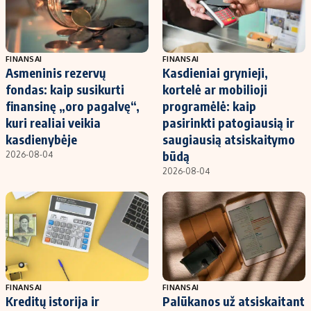
FINANSAI
FINANSAI
Asmeninis rezervų
Kasdieniai grynieji,
fondas: kaip susikurti
kortelė ar mobilioji
finansinę „oro pagalvę“,
programėlė: kaip
kuri realiai veikia
pasirinkti patogiausią ir
kasdienybėje
saugiausią atsiskaitymo
būdą
2026-08-04
2026-08-04
FINANSAI
FINANSAI
Kreditų istorija ir
Palūkanos už atsiskaitant