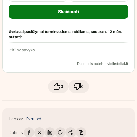
0
0
Temos:
Evernord
Dalintis: