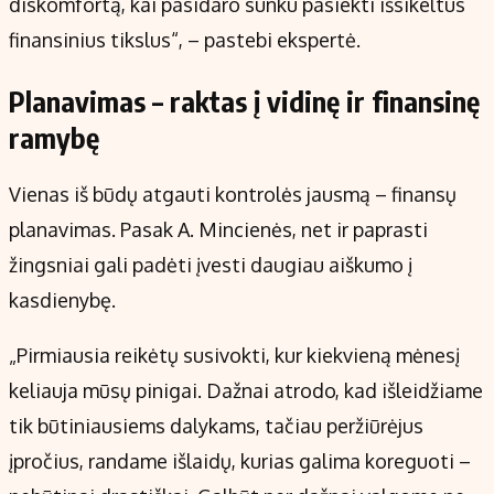
diskomfortą, kai pasidaro sunku pasiekti išsikeltus
finansinius tikslus“, – pastebi ekspertė.
Planavimas – raktas į vidinę ir finansinę
ramybę
Vienas iš būdų atgauti kontrolės jausmą – finansų
planavimas. Pasak A. Mincienės, net ir paprasti
žingsniai gali padėti įvesti daugiau aiškumo į
kasdienybę.
„Pirmiausia reikėtų susivokti, kur kiekvieną mėnesį
keliauja mūsų pinigai. Dažnai atrodo, kad išleidžiame
tik būtiniausiems dalykams, tačiau peržiūrėjus
įpročius, randame išlaidų, kurias galima koreguoti –