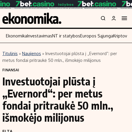
Ekonomika
Investavimas
NT ir statybos
Europos Sąjunga
Kriptoval
Titulinis
»
Naujienos
»
Investuotojai plūsta į „Evernord“: per
Turinys
Skaitykite
metus fondai pritraukė 50 mln., išmokėjo milijonus
Naujienos
Finansai
FINANSAI
Investuotojai plūsta į
Aplinka
Įmonės
Verslas
Žemės ūkis
„Evernord“: per metus
Energetika
Technologijos
fondai pritraukė 50 mln.,
Ekonomika
Laisvalaikis
išmokėjo milijonus
Politika
NT ir statybos
ELTA