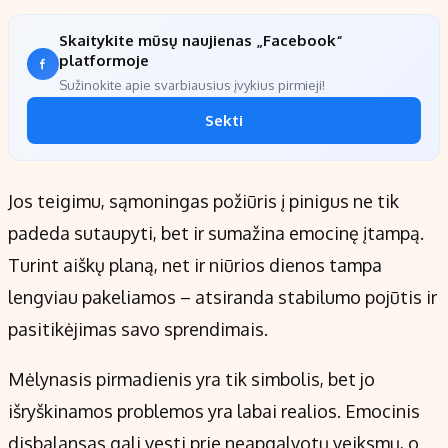
Skaitykite mūsų naujienas „Facebook“
platformoje
Sužinokite apie svarbiausius įvykius pirmieji!
Sekti
Jos teigimu, sąmoningas požiūris į pinigus ne tik
padeda sutaupyti, bet ir sumažina emocinę įtampą.
Turint aiškų planą, net ir niūrios dienos tampa
lengviau pakeliamos – atsiranda stabilumo pojūtis ir
pasitikėjimas savo sprendimais.
Mėlynasis pirmadienis yra tik simbolis, bet jo
išryškinamos problemos yra labai realios. Emocinis
disbalansas gali vesti prie neapgalvotų veiksmų, o