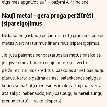
elgsimės apgalvotiau“, – pažymi A. Mincienė.
Nauji metai – gera proga peržiūrėti
įsipareigojimus
Be kasdienių išlaidų peržiūros, metų pradžia – puikus
metas įvertinti turimus finansinius įsipareigojimus.
„Jei jūsų pajamos per pastaruosius metus pasikeitė,
jei gyvenime atsirado naujų poreikių – verta
peržiūrėti turimus kreditus, paskolas ar net paslaugų
planus. Kartais galima atrasti palankesnes sąlygas,
kurios sumažintų mėnesines įmokas. Taip pat verta
atsisakyti nebenaudojamų paslaugų ar nereikalingų
prenumeratų“, – sako ekspertė.