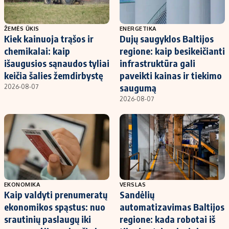
ŽEMĖS ŪKIS
ENERGETIKA
Kiek kainuoja trąšos ir
Dujų saugyklos Baltijos
chemikalai: kaip
regione: kaip besikeičianti
išaugusios sąnaudos tyliai
infrastruktūra gali
keičia šalies žemdirbystę
paveikti kainas ir tiekimo
saugumą
2026-08-07
2026-08-07
EKONOMIKA
VERSLAS
Kaip valdyti prenumeratų
Sandėlių
ekonomikos spąstus: nuo
automatizavimas Baltijos
srautinių paslaugų iki
regione: kada robotai iš