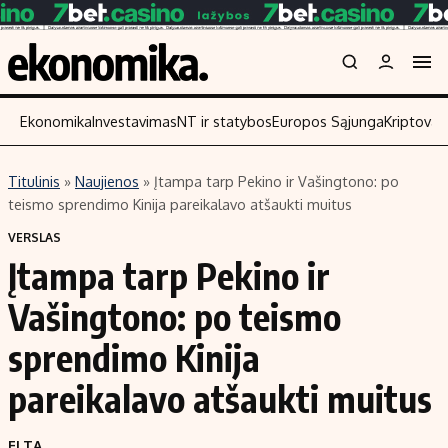
Ekonomika
Investavimas
NT ir statybos
Europos Sąjunga
Kriptoval
Titulinis
»
Naujienos
»
Įtampa tarp Pekino ir Vašingtono: po
Turinys
Skaitykite
teismo sprendimo Kinija pareikalavo atšaukti muitus
Naujienos
Finansai
VERSLAS
Įtampa tarp Pekino ir
Aplinka
Įmonės
Verslas
Žemės ūkis
Vašingtono: po teismo
Energetika
Technologijos
sprendimo Kinija
Ekonomika
Laisvalaikis
pareikalavo atšaukti muitus
Politika
NT ir statybos
ELTA