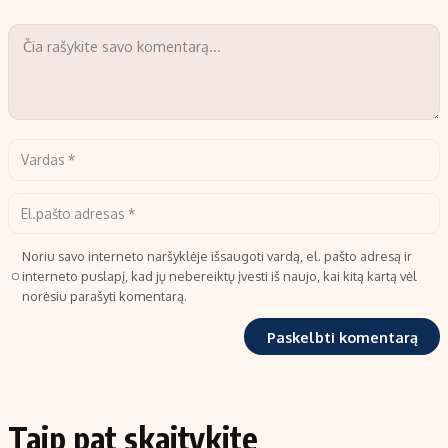
Noriu savo interneto naršyklėje išsaugoti vardą, el. pašto adresą ir
interneto puslapį, kad jų nebereiktų įvesti iš naujo, kai kitą kartą vėl
norėsiu parašyti komentarą.
Taip pat skaitykite