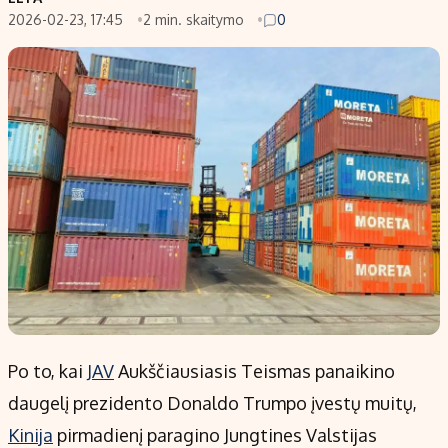
2026-02-23, 17:45
2 min. skaitymo
0
Populiarios temos
Titulinis
Investavimas
Nedarbo išmokos skaičiuoklė
Akcijų rinka
Indėliai
Saulės elektrinės
Indėlių skaičiuoklė
Kriptovaliutos
Būsto finansai
Infliacija
Įdomios naujienos
Migracija
Redakcija
Apie mus
Redakcijos politika
Po to, kai
JAV
Aukščiausiasis Teismas panaikino
Privatumo politika
daugelį prezidento Donaldo Trumpo įvestų muitų,
Turinio žymėjimo taisyklės
Kinija
pirmadienį paragino Jungtines Valstijas