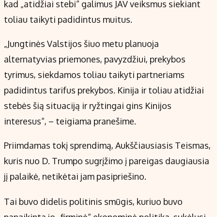
kad „atidžiai stebi“ galimus JAV veiksmus siekiant
toliau taikyti padidintus muitus.
„Jungtinės Valstijos šiuo metu planuoja
alternatyvias priemones, pavyzdžiui, prekybos
tyrimus, siekdamos toliau taikyti partneriams
padidintus tarifus prekybos. Kinija ir toliau atidžiai
stebės šią situaciją ir ryžtingai gins Kinijos
interesus“, – teigiama pranešime.
Priimdamas tokį sprendimą, Aukščiausiasis Teismas,
kuris nuo D. Trumpo sugrįžimo į pareigas daugiausia
jį palaikė, netikėtai jam pasipriešino.
Tai buvo didelis politinis smūgis, kuriuo buvo