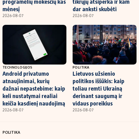
programėlių mokesčių kas
tikrųjų atsiperka ir kam
mėnesį
dar anksti skubėti
2026-08-07
2026-08-07
TECHNOLOGIJOS
POLITIKA
Android privatumo
Lietuvos užsienio
atnaujinimai, kurių
politikos iššūkis: kaip
dažnai nepastebime: kaip
toliau remti Ukrainą
keli nustatymai realiai
derinant saugumą ir
keičia kasdienį naudojimą
vidaus poreikius
2026-08-07
2026-08-07
POLITIKA