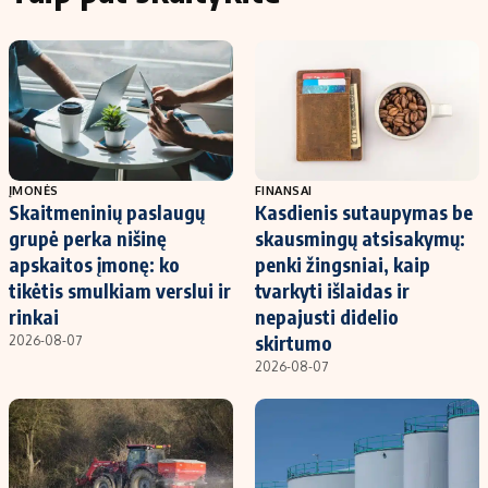
ĮMONĖS
FINANSAI
Skaitmeninių paslaugų
Kasdienis sutaupymas be
grupė perka nišinę
skausmingų atsisakymų:
apskaitos įmonę: ko
penki žingsniai, kaip
tikėtis smulkiam verslui ir
tvarkyti išlaidas ir
rinkai
nepajusti didelio
skirtumo
2026-08-07
2026-08-07