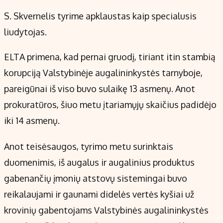
S. Skvernelis tyrime apklaustas kaip specialusis
liudytojas.
ELTA primena, kad pernai gruodį, tiriant itin stambią
korupciją Valstybinėje augalininkystės tarnyboje,
pareigūnai iš viso buvo sulaikę 13 asmenų. Anot
prokuratūros, šiuo metu įtariamųjų skaičius padidėjo
iki 14 asmenų.
Anot teisėsaugos, tyrimo metu surinktais
duomenimis, iš augalus ir augalinius produktus
gabenančių įmonių atstovų sistemingai buvo
reikalaujami ir gaunami didelės vertės kyšiai už
krovinių gabentojams Valstybinės augalininkystės