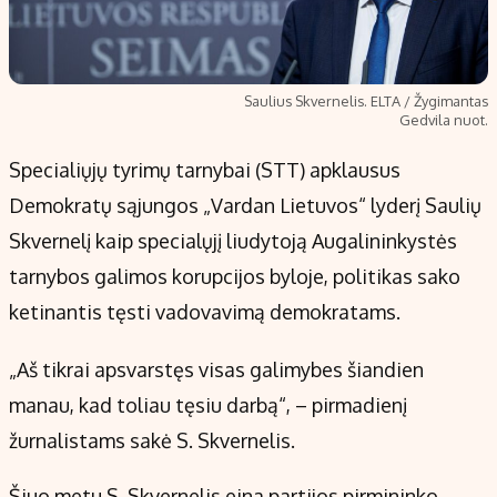
Saulius Skvernelis. ELTA / Žygimantas
Gedvila nuot.
Specialiųjų tyrimų tarnybai (STT) apklausus
Demokratų sąjungos „Vardan Lietuvos“ lyderį Saulių
Skvernelį kaip specialųjį liudytoją Augalininkystės
tarnybos galimos korupcijos byloje, politikas sako
ketinantis tęsti vadovavimą demokratams.
„Aš tikrai apsvarstęs visas galimybes šiandien
manau, kad toliau tęsiu darbą“, – pirmadienį
žurnalistams sakė S. Skvernelis.
Šiuo metu S. Skvernelis eina partijos pirmininko