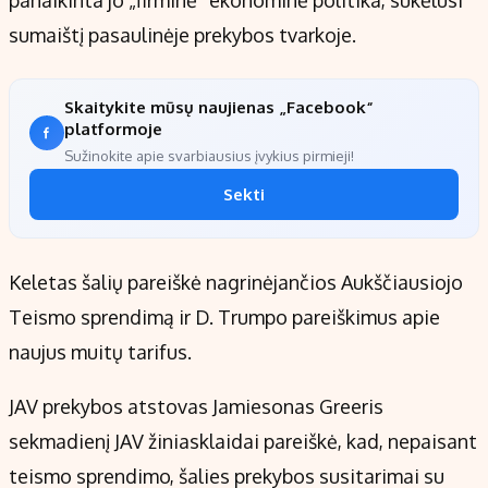
panaikinta jo „firminė“ ekonominė politika, sukėlusi
sumaištį pasaulinėje prekybos tvarkoje.
Skaitykite mūsų naujienas „Facebook“
platformoje
Sužinokite apie svarbiausius įvykius pirmieji!
Sekti
Keletas šalių pareiškė nagrinėjančios Aukščiausiojo
Teismo sprendimą ir D. Trumpo pareiškimus apie
naujus muitų tarifus.
JAV prekybos atstovas Jamiesonas Greeris
sekmadienį JAV žiniasklaidai pareiškė, kad, nepaisant
teismo sprendimo, šalies prekybos susitarimai su