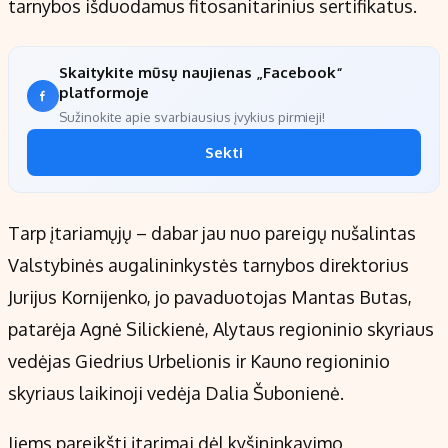
tarnybos išduodamus fitosanitarinius sertifikatus.
Skaitykite mūsų naujienas „Facebook“
platformoje
Sužinokite apie svarbiausius įvykius pirmieji!
Sekti
Tarp įtariamųjų – dabar jau nuo pareigų nušalintas
Valstybinės augalininkystės tarnybos direktorius
Jurijus Kornijenko, jo pavaduotojas Mantas Butas,
patarėja Agnė Silickienė, Alytaus regioninio skyriaus
vedėjas Giedrius Urbelionis ir Kauno regioninio
skyriaus laikinoji vedėja Dalia Šubonienė.
Jiems pareikšti įtarimai dėl kyšininkavimo