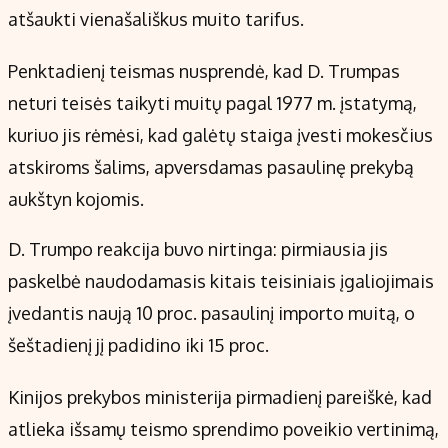
Kontaktai
atšaukti vienašališkus muito tarifus.
Regionų naujienos
Penktadienį teismas nusprendė, kad D. Trumpas
Indėlių palūkanos
neturi teisės taikyti muitų pagal 1977 m. įstatymą,
kuriuo jis rėmėsi, kad galėtų staiga įvesti mokesčius
atskiroms šalims, apversdamas pasaulinę prekybą
aukštyn kojomis.
D. Trumpo reakcija buvo nirtinga: pirmiausia jis
paskelbė naudodamasis kitais teisiniais įgaliojimais
įvedantis naują 10 proc. pasaulinį importo muitą, o
šeštadienį jį padidino iki 15 proc.
Kinijos prekybos ministerija pirmadienį pareiškė, kad
atlieka išsamų teismo sprendimo poveikio vertinimą,