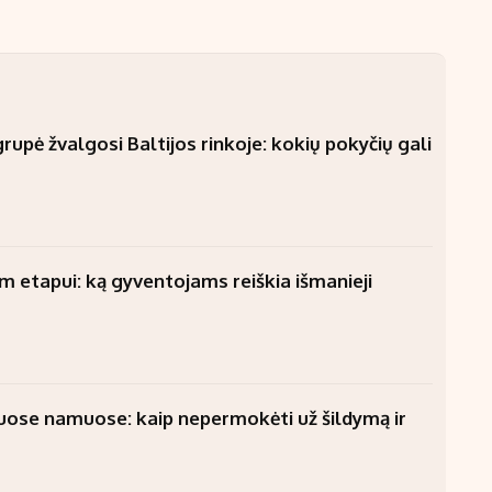
upė žvalgosi Baltijos rinkoje: kokių pokyčių gali
am etapui: ką gyventojams reiškia išmanieji
uose namuose: kaip nepermokėti už šildymą ir