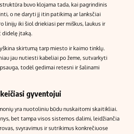
astruktūra buvo klojama tada, kai pagrindinis
ti, o ne daryti jį itin patikimą ar lanksčiai
inijų iki šiol driekiasi per miškus, laukus ir
č didelę įtaką.
ryškina skirtumą tarp miesto ir kaimo tinklų.
au jau nutiesti kabeliai po žeme, sutvarkyti
 apsauga, todėl gedimai retesni ir šalinami
i keičiasi gyventojui
nių yra nuotoliniu būdu nuskaitomi skaitikliai.
inys, bet tampa visos sistemos dalimi, leidžiančia
krovas, svyravimus ir sutrikimus konkrečiuose