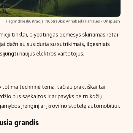
Pagrindinė iliustracija. Nuotrauka: Annabella Parrales / Unsplash.
mieji tinklai, o ypatingas dėmesys skiriamas retai
 dažniau susiduria su sutrikimais, ilgesniais
sijungti naujus elektros vartotojus.
tolima techninė tema, tačiau praktiškai tai
džio bus sąskaitos ir ar pavyks be trukdžių
 gamybos įrenginį ar įkrovimo stotelę automobiliui.
ausia grandis