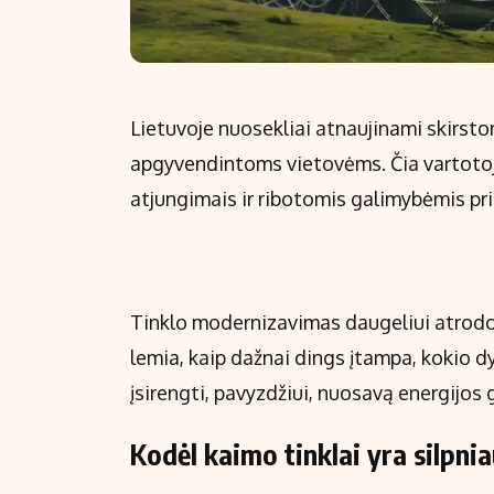
Lietuvoje nuosekliai atnaujinami skirsto
apgyvendintoms vietovėms. Čia vartotojai
atjungimais ir ribotomis galimybėmis pri
Tinklo modernizavimas daugeliui atrodo 
lemia, kaip dažnai dings įtampa, kokio dy
įsirengti, pavyzdžiui, nuosavą energijos
Kodėl kaimo tinklai yra silpni