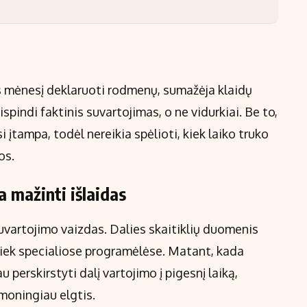
as mėnesį deklaruoti rodmenų, sumažėja klaidų
spindi faktinis suvartojimas, o ne vidurkiai. Be to,
i įtampa, todėl nereikia spėlioti, kiek laiko truko
os.
a mažinti išlaidas
uvartojimo vaizdas. Dalies skaitiklių duomenis
 tiek specialiose programėlėse. Matant, kada
perskirstyti dalį vartojimo į pigesnį laiką,
ąmoningiau elgtis.