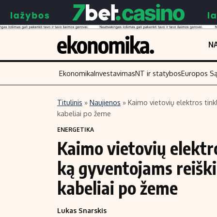
NA
Ekonomika
Investavimas
NT ir statybos
Europos S
Titulinis
»
Naujienos
»
Kaimo vietovių elektros tinkl
kabeliai po žeme
Turinys
Skaitykite
ENERGETIKA
Naujienos
Finansai
Kaimo vietovių elektr
Aplinka
Įmonės
ką gyventojams reiškia 
Verslas
Žemės ūkis
Energetika
Technologijos
kabeliai po žeme
Ekonomika
Laisvalaikis
Lukas Snarskis
Politika