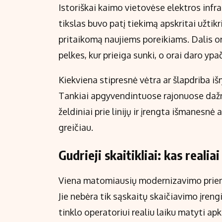
Istoriškai kaimo vietovėse elektros infr
tikslas buvo patį tiekimą apskritai užtikrin
pritaikomą naujiems poreikiams. Dalis oro l
pelkes, kur prieiga sunki, o orai daro ypa
Kiekviena stipresnė vėtra ar šlapdriba iš
Tankiai apgyvendintuose rajonuose dažni
želdiniai prie linijų ir įrengta išmanesnė
greičiau.
Gudrieji skaitikliai: kas realia
Viena matomiausių modernizavimo priemo
Jie nebėra tik sąskaitų skaičiavimo įreng
tinklo operatoriui realiu laiku matyti ap