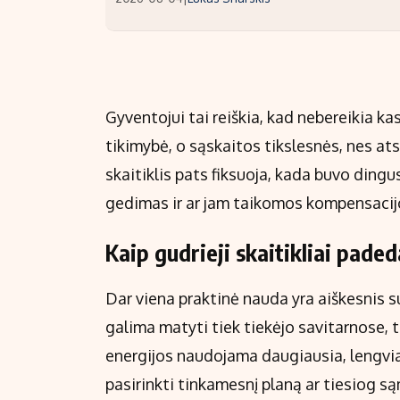
Gyventojui tai reiškia, kad nebereikia k
tikimybė, o sąskaitos tikslesnės, nes atsi
skaitiklis pats fiksuoja, kada buvo dingus
gedimas ir ar jam taikomos kompensacij
Kaip gudrieji skaitikliai paded
Dar viena praktinė nauda yra aiškesnis s
galima matyti tiek tiekėjo savitarnose,
energijos naudojama daugiausia, lengviau 
pasirinkti tinkamesnį planą ar tiesiog s