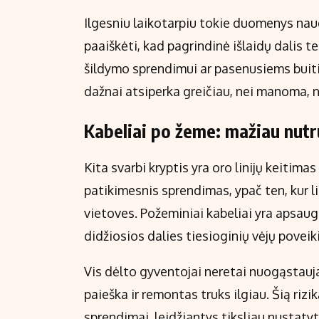
Ilgesniu laikotarpiu tokie duomenys naud
paaiškėti, kad pagrindinė išlaidų dalis 
šildymo sprendimui ar pasenusiems buiti
dažnai atsiperka greičiau, nei manoma, ne
Kabeliai po žeme: mažiau nutrū
Kita svarbi kryptis yra oro linijų keitima
patikimesnis sprendimas, ypač ten, kur li
vietoves. Požeminiai kabeliai yra apsaug
didžiosios dalies tiesioginių vėjų poveik
Vis dėlto gyventojai neretai nuogąstau
paieška ir remontas truks ilgiau. Šią ri
sprendimai, leidžiantys tiksliau nustaty