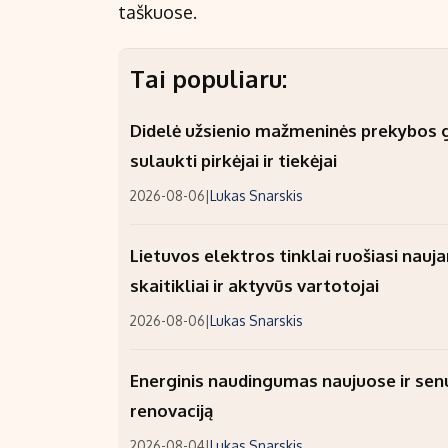
taškuose.
Tai populiaru:
Didelė užsienio mažmeninės prekybos gr
sulaukti pirkėjai ir tiekėjai
2026-08-06
|
Lukas Snarskis
Lietuvos elektros tinklai ruošiasi nauj
skaitikliai ir aktyvūs vartotojai
2026-08-06
|
Lukas Snarskis
Energinis naudingumas naujuose ir sen
renovaciją
2026-08-04
|
Lukas Snarskis