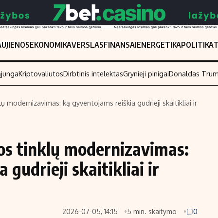
UJIENOS
EKONOMIKA
VERSLAS
FINANSAI
ENERGETIKA
POLITIKA
ąjunga
Kriptovaliutos
Dirbtinis intelektas
Grynieji pinigai
Donaldas Tru
ų modernizavimas: ką gyventojams reiškia gudrieji skaitikliai ir
Populiarios temos
Titulinis
Investavimas
Nedarbo išmo
os tinklų modernizavimas:
Akcijų rinka
Indėliai
gudrieji skaitikliai ir
Saulės elektrinės
Indėlių skaiči
Kriptovaliutos
Būsto finansa
Infliacija
Įdomios nauji
2026-07-05, 14:15
5 min. skaitymo
0
Migracija