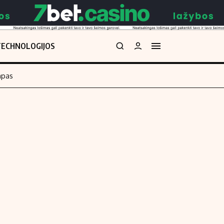
TECHNOLOGIJOS
mpas
Redakcija
kos skaičiuoklė
Apie mus
Redakcijos politika
uoklė
Privatumo politika
i
Turinio žymėjimo taisyklės
enos
Kontaktai
Regionų naujienos