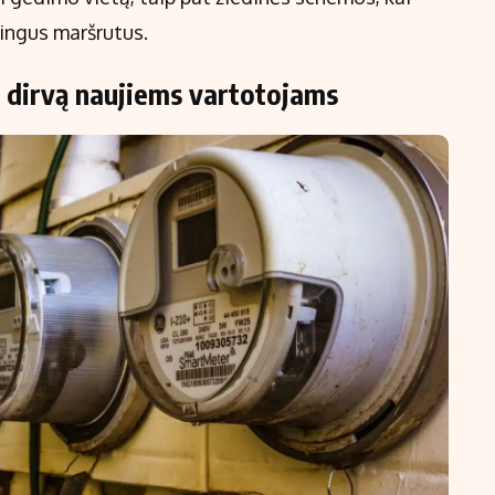
tingus maršrutus.
a dirvą naujiems vartotojams