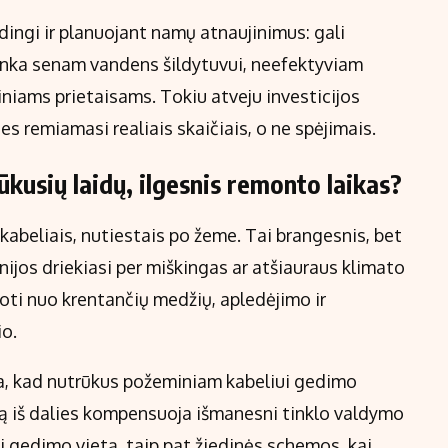
ingi ir planuojant namų atnaujinimus: gali
tenka senam vandens šildytuvui, neefektyviam
niams prietaisams. Tokiu atveju investicijos
s remiamasi realiais skaičiais, o ne spėjimais.
kusių laidų, ilgesnis remonto laikas?
s kabeliais, nutiestais po žeme. Tai brangesnis, bet
nijos driekiasi per miškingas ar atšiauraus klimato
oti nuo krentančių medžių, apledėjimo ir
io.
ja, kad nutrūkus požeminiam kabeliui gedimo
ziką iš dalies kompensuoja išmanesni tinklo valdymo
ti gedimo vietą, taip pat žiedinės schemos, kai