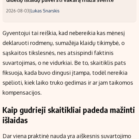
2026-08-03
|
Lukas Snarskis
Gyventojui tai reiškia, kad nebereikia kas mėnesį
deklaruoti rodmenų, sumažėja klaidų tikimybė, o
sąskaitos tikslesnės, nes atsispindi faktinis
suvartojimas, o ne vidurkiai. Be to, skaitiklis pats
fiksuoja, kada buvo dingusi įtampa, todėl nereikia
spėlioti, kiek laiko truko gedimas ir ar jam taikomos
kompensacijos.
Kaip gudrieji skaitikliai padeda mažinti
išlaidas
Dar viena praktinė nauda yra aiškesnis suvartojimo