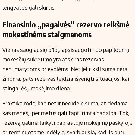
lengvatos gali skirtis.
Finansinio „pagalvės“ rezervo reikšmė
mokestinėms staigmenoms
Vienas saugiausių būdų apsisaugoti nuo papildomų
mokesčių sukrėtimo yra atskiras rezervas
nenumatytoms prievolėms. Net jei tiksli suma nėra
žinoma, pats rezervas leidžia išvengti situacijos, kai
stinga lėšų mokėjimo dienai.
Praktika rodo, kad net ir nedidelė suma, atidedama
kas mėnesį, per metus gali tapti rimta pagalba. Tokį
rezervą galima laikyti paprastoje mokėjimų paskyroje
ar terminuotame indėlyje, svarbiausia, kad jis būtų