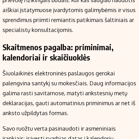
prievolę rizikingais būdais. Kur kas saugiau naudotis
aiškiai įstatymuose įvardytomis galimybėmis ir visus
sprendimus priimti remiantis patikimais šaltiniais ar
specialistų konsultacijomis.
Skaitmenos pagalba: priminimai,
kalendoriai ir skaičiuoklės
Šiuolaikinės elektroninės paslaugos gerokai
palengvina santykį su mokesčiais. Daug informacijos
galima rasti savitarnose, matyti ankstesnių metų
deklaracijas, gauti automatinius priminimus ar net iš
anksto užpildytas formas.
Savo ruožtu verta pasinaudoti ir asmeniniais
įrankiais: įsivesti svarbias datas į kalendorių,