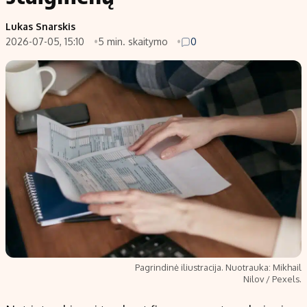
Populiarios temos
Titulinis
Lukas Snarskis
2026-07-05, 15:10
5 min. skaitymo
0
Investavimas
Nedarbo išmokos skaičiuoklė
Akcijų rinka
Indėliai
Saulės elektrinės
Indėlių skaičiuoklė
Kriptovaliutos
Būsto finansai
Infliacija
Įdomios naujienos
Migracija
Redakcija
Apie mus
Redakcijos politika
Pagrindinė iliustracija. Nuotrauka: Mikhail
Privatumo politika
Nilov / Pexels.
Turinio žymėjimo taisyklės