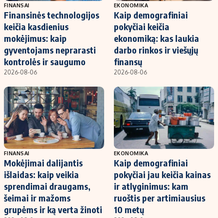
FINANSAI
EKONOMIKA
Finansinės technologijos
Kaip demografiniai
keičia kasdienius
pokyčiai keičia
mokėjimus: kaip
ekonomiką: kas laukia
gyventojams neprarasti
darbo rinkos ir viešųjų
kontrolės ir saugumo
finansų
2026-08-06
2026-08-06
FINANSAI
EKONOMIKA
Mokėjimai dalijantis
Kaip demografiniai
išlaidas: kaip veikia
pokyčiai jau keičia kainas
sprendimai draugams,
ir atlyginimus: kam
šeimai ir mažoms
ruoštis per artimiausius
grupėms ir ką verta žinoti
10 metų