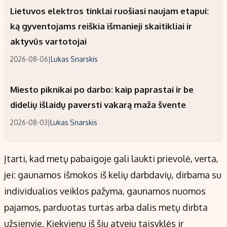
Lietuvos elektros tinklai ruošiasi naujam etapui:
ką gyventojams reiškia išmanieji skaitikliai ir
aktyvūs vartotojai
2026-08-06
|
Lukas Snarskis
Miesto piknikai po darbo: kaip paprastai ir be
didelių išlaidų paversti vakarą maža švente
2026-08-03
|
Lukas Snarskis
Įtarti, kad metų pabaigoje gali laukti prievolė, verta,
jei: gaunamos išmokos iš kelių darbdavių, dirbama su
individualios veiklos pažyma, gaunamos nuomos
pajamos, parduotas turtas arba dalis metų dirbta
užsienyje. Kiekvienu iš šių atvejų taisyklės ir