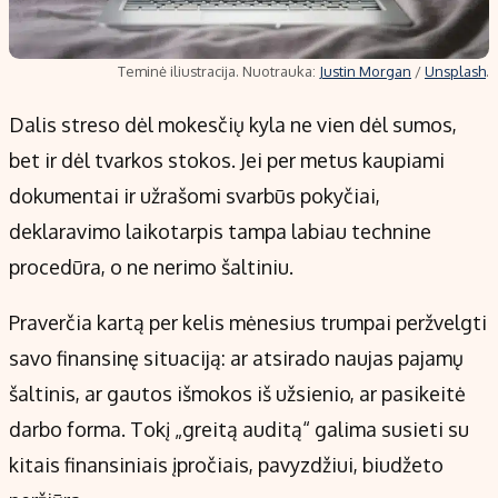
Teminė iliustracija. Nuotrauka:
Justin Morgan
/
Unsplash
.
Dalis streso dėl mokesčių kyla ne vien dėl sumos,
bet ir dėl tvarkos stokos. Jei per metus kaupiami
dokumentai ir užrašomi svarbūs pokyčiai,
deklaravimo laikotarpis tampa labiau technine
procedūra, o ne nerimo šaltiniu.
Praverčia kartą per kelis mėnesius trumpai peržvelgti
savo finansinę situaciją: ar atsirado naujas pajamų
šaltinis, ar gautos išmokos iš užsienio, ar pasikeitė
darbo forma. Tokį „greitą auditą“ galima susieti su
kitais finansiniais įpročiais, pavyzdžiui, biudžeto