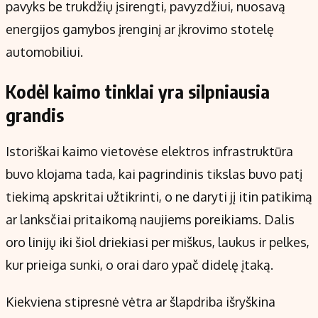
pavyks be trukdžių įsirengti, pavyzdžiui, nuosavą
energijos gamybos įrenginį ar įkrovimo stotelę
automobiliui.
Kodėl kaimo tinklai yra silpniausia
grandis
Istoriškai kaimo vietovėse elektros infrastruktūra
buvo klojama tada, kai pagrindinis tikslas buvo patį
tiekimą apskritai užtikrinti, o ne daryti jį itin patikimą
ar lanksčiai pritaikomą naujiems poreikiams. Dalis
oro linijų iki šiol driekiasi per miškus, laukus ir pelkes,
kur prieiga sunki, o orai daro ypač didelę įtaką.
Kiekviena stipresnė vėtra ar šlapdriba išryškina