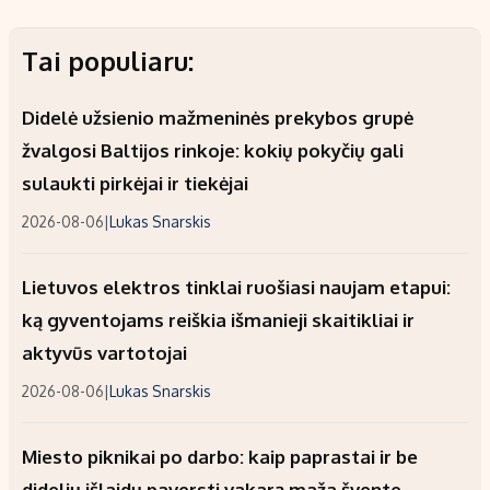
Tai populiaru:
Didelė užsienio mažmeninės prekybos grupė
žvalgosi Baltijos rinkoje: kokių pokyčių gali
sulaukti pirkėjai ir tiekėjai
2026-08-06
|
Lukas Snarskis
Lietuvos elektros tinklai ruošiasi naujam etapui:
ką gyventojams reiškia išmanieji skaitikliai ir
aktyvūs vartotojai
2026-08-06
|
Lukas Snarskis
Miesto piknikai po darbo: kaip paprastai ir be
didelių išlaidų paversti vakarą maža švente