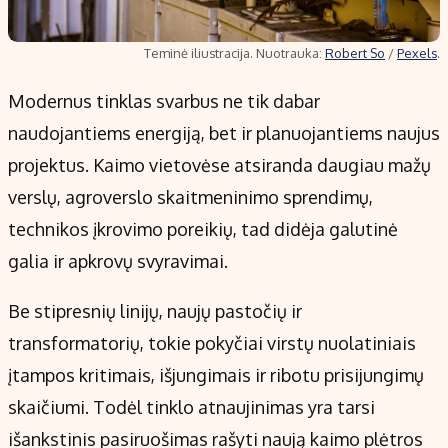
Teminė iliustracija. Nuotrauka:
Robert So
/
Pexels
.
Modernus tinklas svarbus ne tik dabar
naudojantiems energiją, bet ir planuojantiems naujus
projektus. Kaimo vietovėse atsiranda daugiau mažų
verslų, agroverslo skaitmeninimo sprendimų,
technikos įkrovimo poreikių, tad didėja galutinė
galia ir apkrovų svyravimai.
Be stipresnių linijų, naujų pastočių ir
transformatorių, tokie pokyčiai virstų nuolatiniais
įtampos kritimais, išjungimais ir ribotu prisijungimų
skaičiumi. Todėl tinklo atnaujinimas yra tarsi
išankstinis pasiruošimas rašyti naują kaimo plėtros