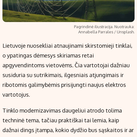
Pagrindinė iliustracija. Nuotrauka:
Annabella Parrales / Unsplash.
Lietuvoje nuosekliai atnaujinami skirstomieji tinklai,
o ypatingas dėmesys skiriamas retai
apgyvendintoms vietovėms. Čia vartotojai dažniau
susiduria su sutrikimais, ilgesniais atjungimais ir
ribotomis galimybėmis prisijungti naujus elektros
vartotojus.
Tinklo modernizavimas daugeliui atrodo tolima
techninė tema, tačiau praktiškai tai lemia, kaip
dažnai dings įtampa, kokio dydžio bus sąskaitos ir ar