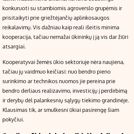
Kontaktai
konkuruoti su stambiomis agroverslo grupėmis ir
Regionų naujienos
prisitaikyti prie griežtėjančių aplinkosaugos
Indėlių palūkanos
reikalavimų. Vis dažniau kaip reali išeitis minima
kooperacija, tačiau nemažai ūkininkų į ją vis dar žiūri
atsargiai.
Kooperatyvai žemės ūkio sektoriuje nėra naujiena,
tačiau jų vaidmuo keičiasi: nuo bendro pieno
surinkimo ar technikos nuomos jie pereina prie
bendro derliaus realizavimo, investicijų į perdirbimą
ir derybų dėl palankesnių sąlygų tiekimo grandinėje.
Klausimas tik, ar smulkesni ūkiai pasirengę šiam
pokyčiui.