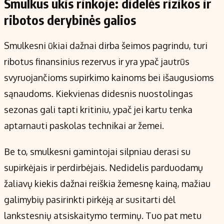
Smulkus ūkis rinkoje: didelės rizikos ir
ribotos derybinės galios
Smulkesni ūkiai dažnai dirba šeimos pagrindu, turi
ribotus finansinius rezervus ir yra ypač jautrūs
svyruojančioms supirkimo kainoms bei išaugusioms
sąnaudoms. Kiekvienas didesnis nuostolingas
sezonas gali tapti kritiniu, ypač jei kartu tenka
aptarnauti paskolas technikai ar žemei.
Be to, smulkesni gamintojai silpniau derasi su
supirkėjais ir perdirbėjais. Nedidelis parduodamų
žaliavų kiekis dažnai reiškia žemesnę kainą, mažiau
galimybių pasirinkti pirkėją ar susitarti dėl
lankstesnių atsiskaitymo terminų. Tuo pat metu