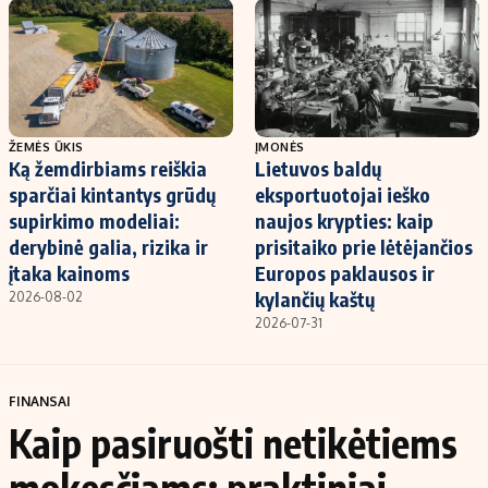
ŽEMĖS ŪKIS
ĮMONĖS
Ką žemdirbiams reiškia
Lietuvos baldų
sparčiai kintantys grūdų
eksportuotojai ieško
supirkimo modeliai:
naujos krypties: kaip
derybinė galia, rizika ir
prisitaiko prie lėtėjančios
įtaka kainoms
Europos paklausos ir
kylančių kaštų
2026-08-02
2026-07-31
FINANSAI
Kaip pasiruošti netikėtiems
mokesčiams: praktiniai