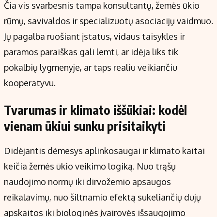
Čia vis svarbesnis tampa konsultantų, žemės ūkio
rūmų, savivaldos ir specializuotų asociacijų vaidmuo.
Jų pagalba ruošiant įstatus, vidaus taisykles ir
paramos paraiškas gali lemti, ar idėja liks tik
pokalbių lygmenyje, ar taps realiu veikiančiu
kooperatyvu.
Tvarumas ir klimato iššūkiai: kodėl
vienam ūkiui sunku prisitaikyti
Didėjantis dėmesys aplinkosaugai ir klimato kaitai
keičia žemės ūkio veikimo logiką. Nuo trąšų
naudojimo normų iki dirvožemio apsaugos
reikalavimų, nuo šiltnamio efektą sukeliančių dujų
apskaitos iki biologinės įvairovės išsaugojimo