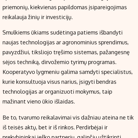
priemonių, kiekvienas papildomas įsipareigojimas
reikalauja žinių ir investicijų.
Smulkiems ūkiams sudėtinga patiems išbandyti
naujas technologijas ar agronominius sprendimus,
pavyzdžiui, tiksliojo tręšimo sistemas, pažangesnę
sėjos techniką, dirvožemio tyrimų programas.
Kooperatyvo lygmeniu galima samdyti specialistus,
kurie konsultuoja visus narius, įsigyti bendras
technologijas ar organizuoti mokymus, taip
mažinant vieno ūkio išlaidas.
Be to, tvarumo reikalavimai vis dažniau ateina ne tik
iš teisės aktų, bet ir iš rinkos. Perdirbėjai ir
prekybininkai ieško partnerių, galinčių užtikrinti