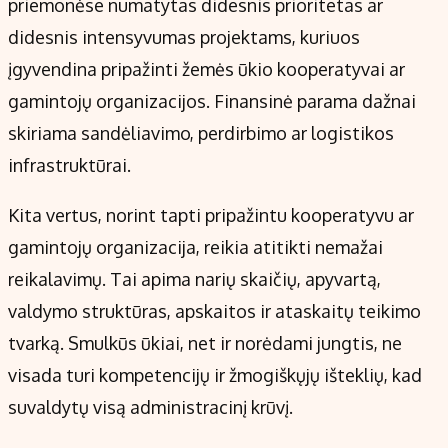
priemonėse numatytas didesnis prioritetas ar
didesnis intensyvumas projektams, kuriuos
įgyvendina pripažinti žemės ūkio kooperatyvai ar
gamintojų organizacijos. Finansinė parama dažnai
skiriama sandėliavimo, perdirbimo ar logistikos
infrastruktūrai.
Kita vertus, norint tapti pripažintu kooperatyvu ar
gamintojų organizacija, reikia atitikti nemažai
reikalavimų. Tai apima narių skaičių, apyvartą,
valdymo struktūras, apskaitos ir ataskaitų teikimo
tvarką. Smulkūs ūkiai, net ir norėdami jungtis, ne
visada turi kompetencijų ir žmogiškųjų išteklių, kad
suvaldytų visą administracinį krūvį.