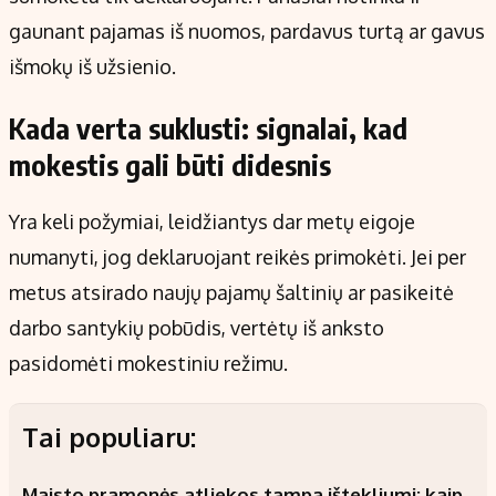
gaunant pajamas iš nuomos, pardavus turtą ar gavus
išmokų iš užsienio.
Kada verta suklusti: signalai, kad
mokestis gali būti didesnis
Yra keli požymiai, leidžiantys dar metų eigoje
numanyti, jog deklaruojant reikės primokėti. Jei per
metus atsirado naujų pajamų šaltinių ar pasikeitė
darbo santykių pobūdis, vertėtų iš anksto
pasidomėti mokestiniu režimu.
Tai populiaru:
Maisto pramonės atliekos tampa ištekliumi: kaip