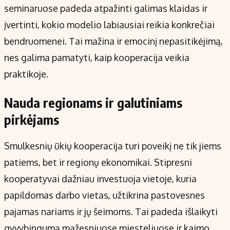
seminaruose padeda atpažinti galimas klaidas ir
įvertinti, kokio modelio labiausiai reikia konkrečiai
bendruomenei. Tai mažina ir emocinį nepasitikėjimą,
nes galima pamatyti, kaip kooperacija veikia
praktikoje.
Nauda regionams ir galutiniams
pirkėjams
Smulkesnių ūkių kooperacija turi poveikį ne tik jiems
patiems, bet ir regionų ekonomikai. Stipresni
kooperatyvai dažniau investuoja vietoje, kuria
papildomas darbo vietas, užtikrina pastovesnes
pajamas nariams ir jų šeimoms. Tai padeda išlaikyti
gyvybingumą mažesniuose miesteliuose ir kaimo