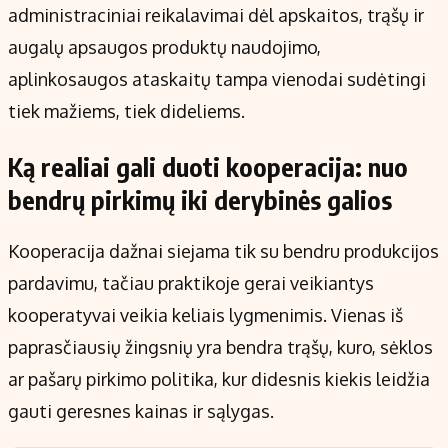
administraciniai reikalavimai dėl apskaitos, trąšų ir
augalų apsaugos produktų naudojimo,
aplinkosaugos ataskaitų tampa vienodai sudėtingi
tiek mažiems, tiek dideliems.
Ką realiai gali duoti kooperacija: nuo
bendrų pirkimų iki derybinės galios
Kooperacija dažnai siejama tik su bendru produkcijos
pardavimu, tačiau praktikoje gerai veikiantys
kooperatyvai veikia keliais lygmenimis. Vienas iš
paprasčiausių žingsnių yra bendra trąšų, kuro, sėklos
ar pašarų pirkimo politika, kur didesnis kiekis leidžia
gauti geresnes kainas ir sąlygas.