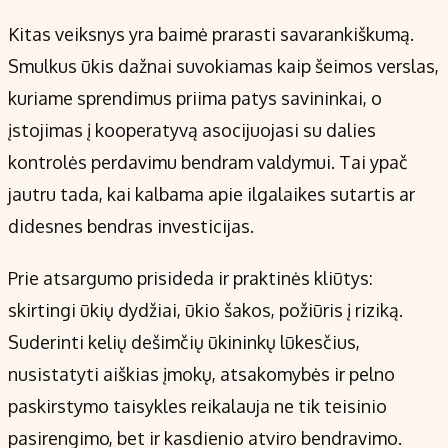
Kitas veiksnys yra baimė prarasti savarankiškumą.
Smulkus ūkis dažnai suvokiamas kaip šeimos verslas,
kuriame sprendimus priima patys savininkai, o
įstojimas į kooperatyvą asocijuojasi su dalies
kontrolės perdavimu bendram valdymui. Tai ypač
jautru tada, kai kalbama apie ilgalaikes sutartis ar
didesnes bendras investicijas.
Prie atsargumo prisideda ir praktinės kliūtys:
skirtingi ūkių dydžiai, ūkio šakos, požiūris į riziką.
Suderinti kelių dešimčių ūkininkų lūkesčius,
nusistatyti aiškias įmokų, atsakomybės ir pelno
paskirstymo taisykles reikalauja ne tik teisinio
pasirengimo, bet ir kasdienio atviro bendravimo.