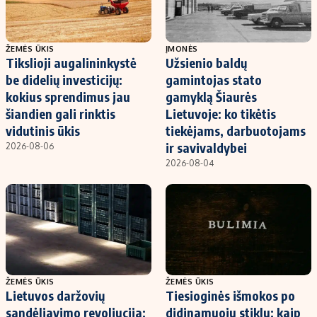
ŽEMĖS ŪKIS
ĮMONĖS
Tikslioji augalininkystė
Užsienio baldų
be didelių investicijų:
gamintojas stato
kokius sprendimus jau
gamyklą Šiaurės
šiandien gali rinktis
Lietuvoje: ko tikėtis
vidutinis ūkis
tiekėjams, darbuotojams
ir savivaldybei
2026-08-06
2026-08-04
ŽEMĖS ŪKIS
ŽEMĖS ŪKIS
Lietuvos daržovių
Tiesioginės išmokos po
sandėliavimo revoliucija:
didinamuoju stiklu: kaip