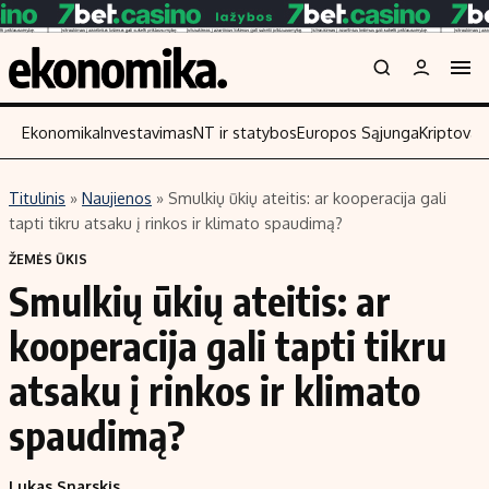
Ekonomika
Investavimas
NT ir statybos
Europos Sąjunga
Kriptoval
Titulinis
»
Naujienos
»
Smulkių ūkių ateitis: ar kooperacija gali
Turinys
Skaitykite
tapti tikru atsaku į rinkos ir klimato spaudimą?
Naujienos
Finansai
ŽEMĖS ŪKIS
Smulkių ūkių ateitis: ar
Aplinka
Įmonės
Verslas
Žemės ūkis
kooperacija gali tapti tikru
Energetika
Technologijos
atsaku į rinkos ir klimato
Ekonomika
Laisvalaikis
spaudimą?
Politika
NT ir statybos
Lukas Snarskis