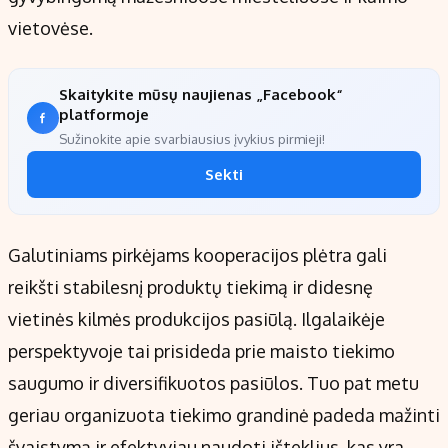
vietovėse.
Skaitykite mūsų naujienas „Facebook“
platformoje
Sužinokite apie svarbiausius įvykius pirmieji!
Sekti
Galutiniams pirkėjams kooperacijos plėtra gali
reikšti stabilesnį produktų tiekimą ir didesnę
vietinės kilmės produkcijos pasiūlą. Ilgalaikėje
perspektyvoje tai prisideda prie maisto tiekimo
saugumo ir diversifikuotos pasiūlos. Tuo pat metu
geriau organizuota tiekimo grandinė padeda mažinti
švaistymą ir efektyviau naudoti išteklius, kas yra