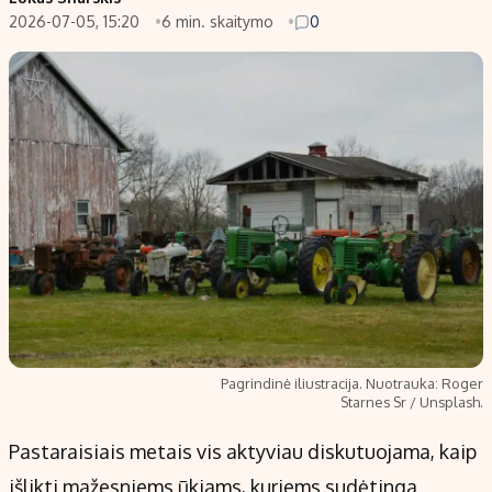
2026-07-05, 15:20
6 min. skaitymo
0
Populiarios temos
Titulinis
Investavimas
Nedarbo išmokos skaičiuoklė
Akcijų rinka
Indėliai
Saulės elektrinės
Indėlių skaičiuoklė
Kriptovaliutos
Būsto finansai
Infliacija
Įdomios naujienos
Migracija
Redakcija
Apie mus
Pagrindinė iliustracija. Nuotrauka: Roger
Redakcijos politika
Starnes Sr / Unsplash.
Privatumo politika
Pastaraisiais metais vis aktyviau diskutuojama, kaip
Turinio žymėjimo taisyklės
išlikti mažesniems ūkiams, kuriems sudėtinga