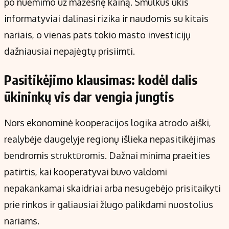
po nuėmimo už mažesnę kainą. Smulkus ūkis
informatyviai dalinasi rizika ir naudomis su kitais
nariais, o vienas pats tokio masto investicijų
dažniausiai nepajėgtų prisiimti.
Pasitikėjimo klausimas: kodėl dalis
ūkininkų vis dar vengia jungtis
Nors ekonominė kooperacijos logika atrodo aiški,
realybėje daugelyje regionų išlieka nepasitikėjimas
bendromis struktūromis. Dažnai minima praeities
patirtis, kai kooperatyvai buvo valdomi
nepakankamai skaidriai arba nesugebėjo prisitaikyti
prie rinkos ir galiausiai žlugo palikdami nuostolius
nariams.