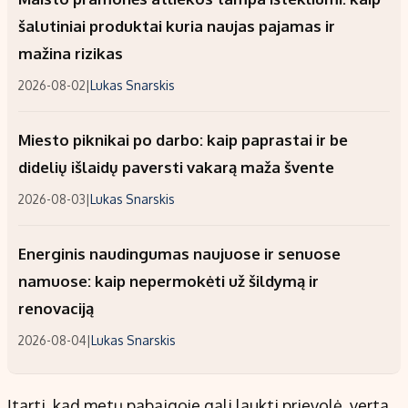
šalutiniai produktai kuria naujas pajamas ir
mažina rizikas
2026-08-02
|
Lukas Snarskis
Miesto piknikai po darbo: kaip paprastai ir be
didelių išlaidų paversti vakarą maža švente
2026-08-03
|
Lukas Snarskis
Energinis naudingumas naujuose ir senuose
namuose: kaip nepermokėti už šildymą ir
renovaciją
2026-08-04
|
Lukas Snarskis
Įtarti, kad metų pabaigoje gali laukti prievolė, verta,