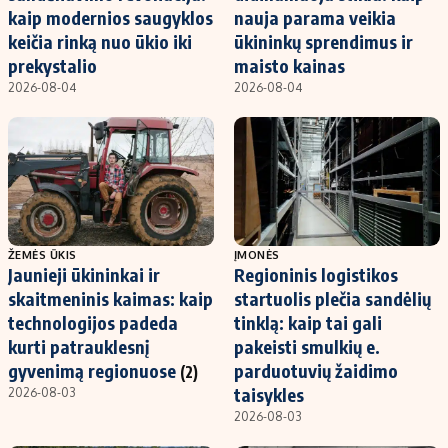
kaip modernios saugyklos
nauja parama veikia
keičia rinką nuo ūkio iki
ūkininkų sprendimus ir
prekystalio
maisto kainas
2026-08-04
2026-08-04
ŽEMĖS ŪKIS
ĮMONĖS
Jaunieji ūkininkai ir
Regioninis logistikos
skaitmeninis kaimas: kaip
startuolis plečia sandėlių
technologijos padeda
tinklą: kaip tai gali
kurti patrauklesnį
pakeisti smulkių e.
gyvenimą regionuose
parduotuvių žaidimo
(2)
taisykles
2026-08-03
2026-08-03