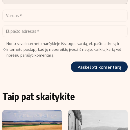
Noriu savo interneto naršyklėje išsaugoti vardą, el. pašto adresą ir
interneto puslapį, kad jų nebereiktų įvesti iš naujo, kai kitą kartą vėl
norėsiu parašyti komentarą.
Taip pat skaitykite