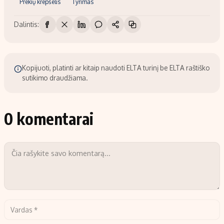
Prekių krepšelis
Tyrimas
Dalintis:
Kopijuoti, platinti ar kitaip naudoti ELTA turinį be ELTA raštiško
sutikimo draudžiama.
0 komentarai