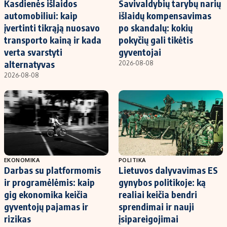
Kasdienės išlaidos
Savivaldybių tarybų narių
automobiliui: kaip
išlaidų kompensavimas
įvertinti tikrąją nuosavo
po skandalų: kokių
transporto kainą ir kada
pokyčių gali tikėtis
verta svarstyti
gyventojai
alternatyvas
2026-08-08
2026-08-08
EKONOMIKA
POLITIKA
Darbas su platformomis
Lietuvos dalyvavimas ES
ir programėlėmis: kaip
gynybos politikoje: ką
gig ekonomika keičia
realiai keičia bendri
gyventojų pajamas ir
sprendimai ir nauji
rizikas
įsipareigojimai