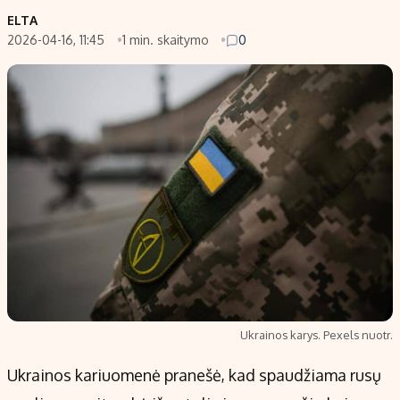
ELTA
2026-04-16, 11:45
1 min. skaitymo
0
Ukrainos karys. Pexels nuotr.
Ukrainos kariuomenė pranešė, kad spaudžiama rusų