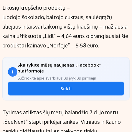
Likusių krepšelio produktų –
juodojo šokolado, baltojo cukraus, saulėgrąžų
aliejaus ir laisvai laikomų vištų kiaušinių – mažiausia
kaina užfiksuota „Lidl“ – 4,64 euro, o brangiausiai šie
produktai kainavo „Norfoje“ – 5,58 euro.
Skaitykite mūsų naujienas „Facebook“
platformoje
Sužinokite apie svarbiausius įvykius pirmieji!
Sekti
Tyrimas atliktas šių metų balandžio 7 d. Jo metu
„SeeNext“ slapti pirkėjai lankėsi Vilniaus ir Kauno
penkių didžiausių šalies prekybos tinklų