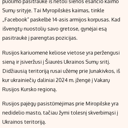
puolimo pasitraukė iš netoli sienos esančio kaimo
Sumų srityje. Tai Myropilskės kaimas, tinkle
„Facebook“ paskelbė 14-asis armijos korpusas. Kad
išvengtų nuostolių savo gretose, gynėjai esą
pasitraukė į parengtas pozicijas.
Rusijos kariuomenė keliose vietose yra peržengusi
sieną ir įsiveržusi į Šiaurės Ukrainos Sumų sritį.
Didžiausią teritoriją rusai užėmę prie Junakivkos, iš
kur ukrainiečių daliniai 2024 m. įžengė į Vakarų
Rusijos Kursko regioną.
Rusijos pajėgų pasistūmėjimas prie Miropilske yra
nedidelio masto, tačiau žymi tolesnį skverbimąsi į
Ukrainos teritoriją.