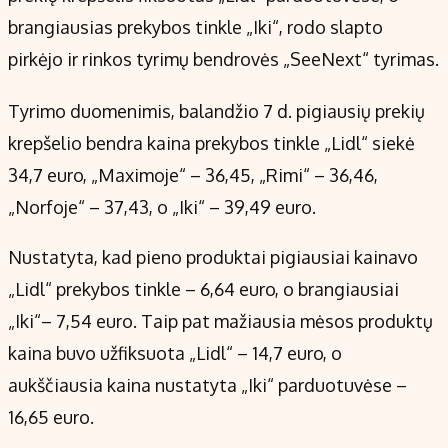
Kontaktai
brangiausias prekybos tinkle „Iki“, rodo slapto
Regionų naujienos
pirkėjo ir rinkos tyrimų bendrovės „SeeNext“ tyrimas.
Indėlių palūkanos
Tyrimo duomenimis, balandžio 7 d. pigiausių prekių
krepšelio bendra kaina prekybos tinkle „Lidl“ siekė
34,7 euro, „Maximoje“ – 36,45, „Rimi“ – 36,46,
„Norfoje“ – 37,43, o „Iki“ – 39,49 euro.
Nustatyta, kad pieno produktai pigiausiai kainavo
„Lidl“ prekybos tinkle – 6,64 euro, o brangiausiai
„Iki“– 7,54 euro. Taip pat mažiausia mėsos produktų
kaina buvo užfiksuota „Lidl“ – 14,7 euro, o
aukščiausia kaina nustatyta „Iki“ parduotuvėse –
16,65 euro.