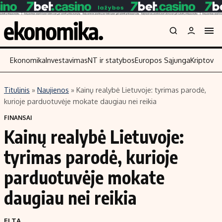
Ekonomika
Investavimas
NT ir statybos
Europos Sąjunga
Kriptoval
Titulinis
»
Naujienos
»
Kainų realybė Lietuvoje: tyrimas parodė,
Turinys
Skaitykite
kurioje parduotuvėje mokate daugiau nei reikia
Naujienos
Finansai
FINANSAI
Kainų realybė Lietuvoje:
Aplinka
Įmonės
Verslas
Žemės ūkis
tyrimas parodė, kurioje
Energetika
Technologijos
parduotuvėje mokate
Ekonomika
Laisvalaikis
daugiau nei reikia
Politika
NT ir statybos
ELTA