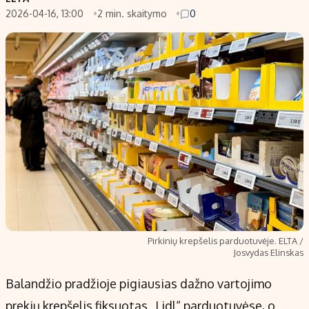
2026-04-16, 13:00
2 min. skaitymo
0
Populiarios temos
Titulinis
Investavimas
Nedarbo išmokos skaičiuoklė
Akcijų rinka
Indėliai
Saulės elektrinės
Indėlių skaičiuoklė
Kriptovaliutos
Būsto finansai
Infliacija
Įdomios naujienos
Migracija
Redakcija
Apie mus
Pirkinių krepšelis parduotuvėje. ELTA /
Redakcijos politika
Josvydas Elinskas
Privatumo politika
Balandžio pradžioje pigiausias dažno vartojimo
Turinio žymėjimo taisyklės
prekių krepšelis fiksuotas „Lidl“ parduotuvėse, o