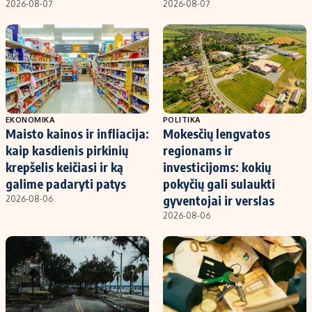
2026-08-07
2026-08-07
EKONOMIKA
POLITIKA
Maisto kainos ir infliacija:
Mokesčių lengvatos
kaip kasdienis pirkinių
regionams ir
krepšelis keičiasi ir ką
investicijoms: kokių
galime padaryti patys
pokyčių gali sulaukti
gyventojai ir verslas
2026-08-06
2026-08-06