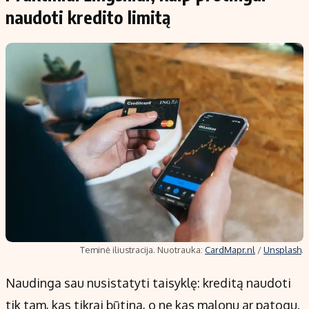
naudoti kredito limitą
Teminė iliustracija. Nuotrauka:
CardMapr.nl
/
Unsplash
.
Naudinga sau nusistatyti taisyklę: kreditą naudoti
tik tam, kas tikrai būtina, o ne kas malonu ar patogu.