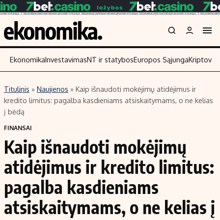
Ekonomika
Investavimas
NT ir statybos
Europos Sąjunga
Kriptoval
Titulinis
»
Naujienos
»
Kaip išnaudoti mokėjimų atidėjimus ir
Turinys
Skaitykite
kredito limitus: pagalba kasdieniams atsiskaitymams, o ne kelias
į bėdą
Naujienos
Finansai
FINANSAI
Aplinka
Įmonės
Kaip išnaudoti mokėjimų
Verslas
Žemės ūkis
atidėjimus ir kredito limitus:
Energetika
Technologijos
Ekonomika
Laisvalaikis
pagalba kasdieniams
Politika
atsiskaitymams, o ne kelias į
NT ir statybos