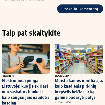
Taip pat skaitykite
FINANSAI
EKONOMIKA
Elektroniniai pinigai
Maisto kainos ir infliacija:
Lietuvoje: kuo jie skiriasi
kaip kasdienis pirkinių
nuo sąskaitos banke ir
krepšelis keičiasi ir ką
kaip saugiai jais naudotis
galime padaryti patys
kasdien
2026-08-06