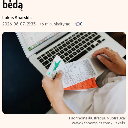
bėdą
Populiarios temos
Titulinis
Lukas Snarskis
Investavimas
Nedarbo išmokos skaičiuoklė
2026-06-07, 21:35
6 min. skaitymo
0
Akcijų rinka
Indėliai
Saulės elektrinės
Indėlių skaičiuoklė
Kriptovaliutos
Būsto finansai
Infliacija
Įdomios naujienos
Migracija
Redakcija
Apie mus
Redakcijos politika
Privatumo politika
Pagrindinė iliustracija. Nuotrauka:
Turinio žymėjimo taisyklės
www.kaboompics.com / Pexels.