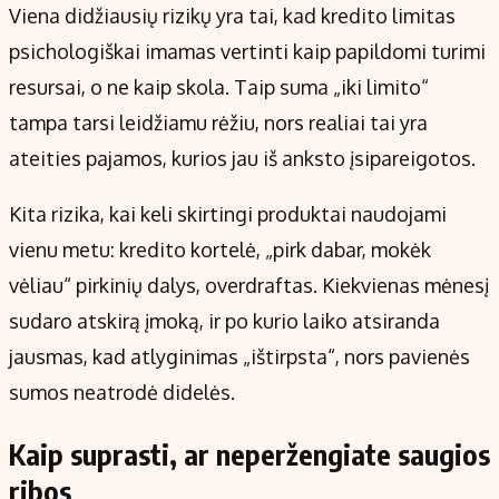
Viena didžiausių rizikų yra tai, kad kredito limitas
psichologiškai imamas vertinti kaip papildomi turimi
resursai, o ne kaip skola. Taip suma „iki limito“
tampa tarsi leidžiamu rėžiu, nors realiai tai yra
ateities pajamos, kurios jau iš anksto įsipareigotos.
Kita rizika, kai keli skirtingi produktai naudojami
vienu metu: kredito kortelė, „pirk dabar, mokėk
vėliau“ pirkinių dalys, overdraftas. Kiekvienas mėnesį
sudaro atskirą įmoką, ir po kurio laiko atsiranda
jausmas, kad atlyginimas „ištirpsta“, nors pavienės
sumos neatrodė didelės.
Kaip suprasti, ar neperžengiate saugios
ribos