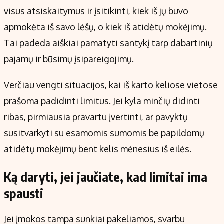
visus atsiskaitymus ir įsitikinti, kiek iš jų buvo
apmokėta iš savo lėšų, o kiek iš atidėtų mokėjimų.
Tai padeda aiškiai pamatyti santykį tarp dabartinių
pajamų ir būsimų įsipareigojimų.
Verčiau vengti situacijos, kai iš karto keliose vietose
prašoma padidinti limitus. Jei kyla minčių didinti
ribas, pirmiausia pravartu įvertinti, ar pavyktų
susitvarkyti su esamomis sumomis be papildomų
atidėtų mokėjimų bent kelis mėnesius iš eilės.
Ką daryti, jei jaučiate, kad limitai ima
spausti
Jei įmokos tampa sunkiai pakeliamos, svarbu