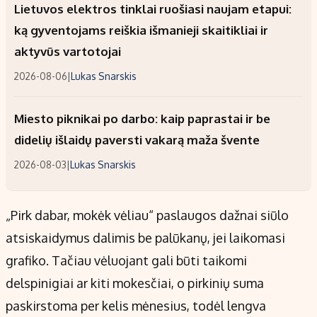
Lietuvos elektros tinklai ruošiasi naujam etapui:
ką gyventojams reiškia išmanieji skaitikliai ir
aktyvūs vartotojai
2026-08-06
|
Lukas Snarskis
Miesto piknikai po darbo: kaip paprastai ir be
didelių išlaidų paversti vakarą maža švente
2026-08-03
|
Lukas Snarskis
„Pirk dabar, mokėk vėliau“ paslaugos dažnai siūlo
atsiskaidymus dalimis be palūkanų, jei laikomasi
grafiko. Tačiau vėluojant gali būti taikomi
delspinigiai ar kiti mokesčiai, o pirkinių suma
paskirstoma per kelis mėnesius, todėl lengva