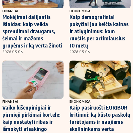
FINANSAI
EKONOMIKA
Mokėjimai dalijantis
Kaip demografiniai
išlaidas: kaip veikia
pokyčiai jau keičia kainas
sprendimai draugams,
ir atlyginimus: kam
šeimai ir mažoms
ruoštis per artimiausius
grupėms ir ką verta žinoti
10 metų
2026-08-06
2026-08-06
FINANSAI
EKONOMIKA
Vaiko kišenpinigiai ir
Kaip pasiruošti EURIBOR
pirmieji pirkimai kortele:
kritimui: ką būsto paskolų
kaip nustatyti ribas ir
turėtojams ir naujiems
išmokyti atsakingo
skolininkams verta