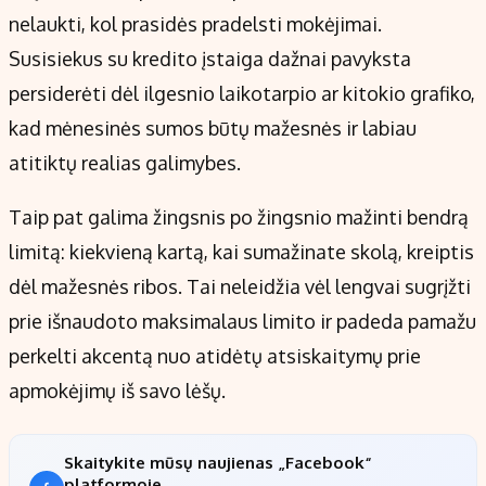
nelaukti, kol prasidės pradelsti mokėjimai.
Susisiekus su kredito įstaiga dažnai pavyksta
persiderėti dėl ilgesnio laikotarpio ar kitokio grafiko,
kad mėnesinės sumos būtų mažesnės ir labiau
atitiktų realias galimybes.
Taip pat galima žingsnis po žingsnio mažinti bendrą
limitą: kiekvieną kartą, kai sumažinate skolą, kreiptis
dėl mažesnės ribos. Tai neleidžia vėl lengvai sugrįžti
prie išnaudoto maksimalaus limito ir padeda pamažu
perkelti akcentą nuo atidėtų atsiskaitymų prie
apmokėjimų iš savo lėšų.
Skaitykite mūsų naujienas „Facebook“
platformoje