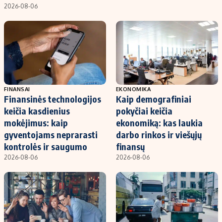
2026-08-06
FINANSAI
EKONOMIKA
Finansinės technologijos
Kaip demografiniai
keičia kasdienius
pokyčiai keičia
mokėjimus: kaip
ekonomiką: kas laukia
gyventojams neprarasti
darbo rinkos ir viešųjų
kontrolės ir saugumo
finansų
2026-08-06
2026-08-06