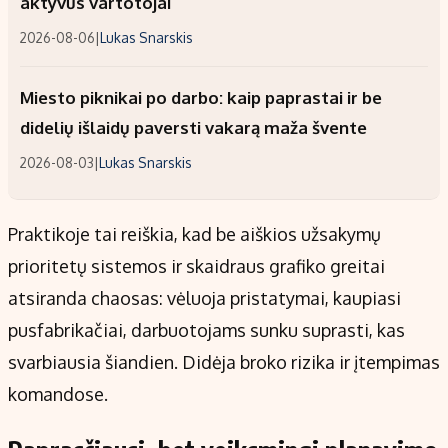
aktyvūs vartotojai
2026-08-06
|
Lukas Snarskis
Miesto piknikai po darbo: kaip paprastai ir be
didelių išlaidų paversti vakarą maža švente
2026-08-03
|
Lukas Snarskis
Praktikoje tai reiškia, kad be aiškios užsakymų
prioritetų sistemos ir skaidraus grafiko greitai
atsiranda chaosas: vėluoja pristatymai, kaupiasi
pusfabrikačiai, darbuotojams sunku suprasti, kas
svarbiausia šiandien. Didėja broko rizika ir įtempimas
komandose.