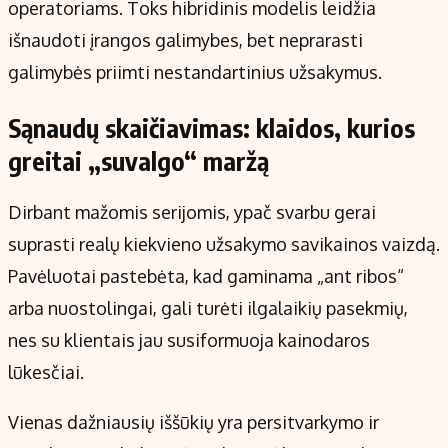
operatoriams. Toks hibridinis modelis leidžia
išnaudoti įrangos galimybes, bet neprarasti
galimybės priimti nestandartinius užsakymus.
Sąnaudų skaičiavimas: klaidos, kurios
greitai „suvalgo“ maržą
Dirbant mažomis serijomis, ypač svarbu gerai
suprasti realų kiekvieno užsakymo savikainos vaizdą.
Pavėluotai pastebėta, kad gaminama „ant ribos“
arba nuostolingai, gali turėti ilgalaikių pasekmių,
nes su klientais jau susiformuoja kainodaros
lūkesčiai.
Vienas dažniausių iššūkių yra persitvarkymo ir