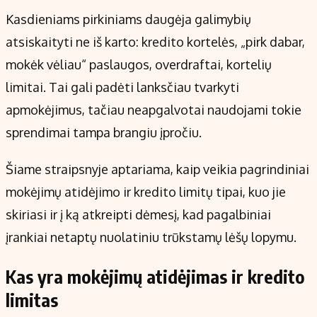
Kontaktai
Kasdieniams pirkiniams daugėja galimybių
Regionų naujienos
atsiskaityti ne iš karto: kredito kortelės, „pirk dabar,
Indėlių palūkanos
mokėk vėliau“ paslaugos, overdraftai, kortelių
limitai. Tai gali padėti lanksčiau tvarkyti
apmokėjimus, tačiau neapgalvotai naudojami tokie
sprendimai tampa brangiu įpročiu.
Šiame straipsnyje aptariama, kaip veikia pagrindiniai
mokėjimų atidėjimo ir kredito limitų tipai, kuo jie
skiriasi ir į ką atkreipti dėmesį, kad pagalbiniai
įrankiai netaptų nuolatiniu trūkstamų lėšų lopymu.
Kas yra mokėjimų atidėjimas ir kredito
limitas