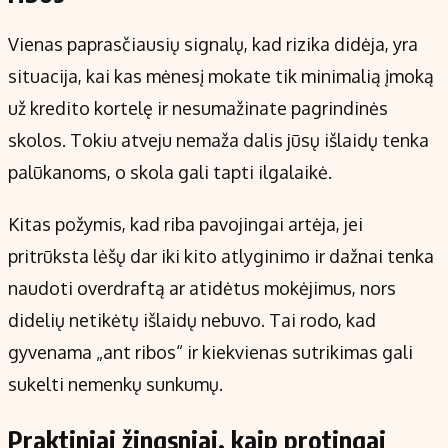
Vienas paprasčiausių signalų, kad rizika didėja, yra
situacija, kai kas mėnesį mokate tik minimalią įmoką
už kredito kortelę ir nesumažinate pagrindinės
skolos. Tokiu atveju nemaža dalis jūsų išlaidų tenka
palūkanoms, o skola gali tapti ilgalaikė.
Kitas požymis, kad riba pavojingai artėja, jei
pritrūksta lėšų dar iki kito atlyginimo ir dažnai tenka
naudoti overdraftą ar atidėtus mokėjimus, nors
didelių netikėtų išlaidų nebuvo. Tai rodo, kad
gyvenama „ant ribos“ ir kiekvienas sutrikimas gali
sukelti nemenkų sunkumų.
Praktiniai žingsniai, kaip protingai