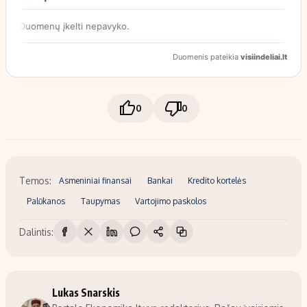
0
0
Temos:
Asmeniniai finansai
Bankai
Kredito kortelės
Palūkanos
Taupymas
Vartojimo paskolos
Dalintis:
Lukas Snarskis