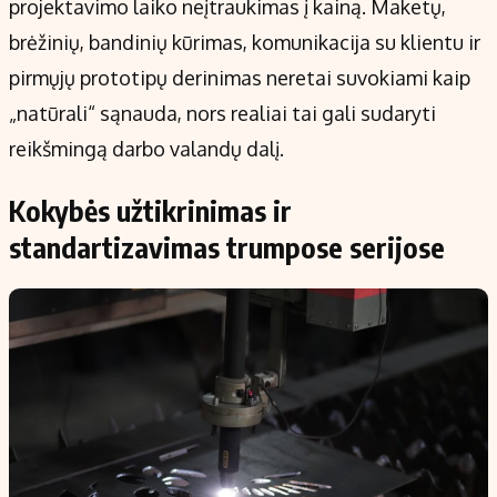
projektavimo laiko neįtraukimas į kainą. Maketų,
brėžinių, bandinių kūrimas, komunikacija su klientu ir
pirmųjų prototipų derinimas neretai suvokiami kaip
„natūrali“ sąnauda, nors realiai tai gali sudaryti
reikšmingą darbo valandų dalį.
Kokybės užtikrinimas ir
standartizavimas trumpose serijose