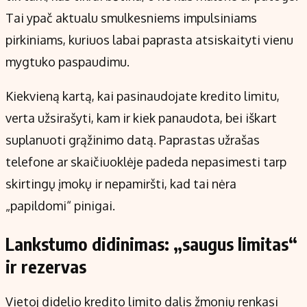
Tai ypač aktualu smulkesniems impulsiniams
pirkiniams, kuriuos labai paprasta atsiskaityti vienu
mygtuko paspaudimu.
Kiekvieną kartą, kai pasinaudojate kredito limitu,
verta užsirašyti, kam ir kiek panaudota, bei iškart
suplanuoti grąžinimo datą. Paprastas užrašas
telefone ar skaičiuoklėje padeda nepasimesti tarp
skirtingų įmokų ir nepamiršti, kad tai nėra
„papildomi“ pinigai.
Lankstumo didinimas: „saugus limitas“
ir rezervas
Vietoj didelio kredito limito dalis žmonių renkasi