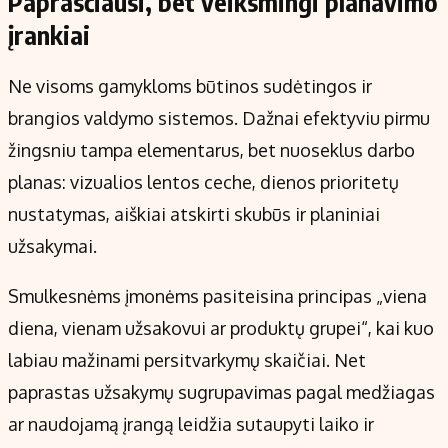
Paprasčiausi, bet veiksmingi planavimo
įrankiai
Ne visoms gamykloms būtinos sudėtingos ir
brangios valdymo sistemos. Dažnai efektyviu pirmu
žingsniu tampa elementarus, bet nuoseklus darbo
planas: vizualios lentos ceche, dienos prioritetų
nustatymas, aiškiai atskirti skubūs ir planiniai
užsakymai.
Smulkesnėms įmonėms pasiteisina principas „viena
diena, vienam užsakovui ar produktų grupei“, kai kuo
labiau mažinami persitvarkymų skaičiai. Net
paprastas užsakymų sugrupavimas pagal medžiagas
ar naudojamą įrangą leidžia sutaupyti laiko ir