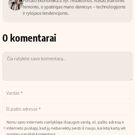
Portalo Ekonomika.lt vyr. redaktorius. Rašau įvairiomis
temomis, o ypatingas mano dėmesys – technologijoms
ir rytojaus tendencijoms.
0 komentarai
Noriu savo interneto naršyklėje išsaugoti vardą, el. pašto adresą ir
interneto puslapį, kad jų nebereiktų įvesti iš naujo, kai kitą kartą vėl
norėsiu parašyti komentarą.