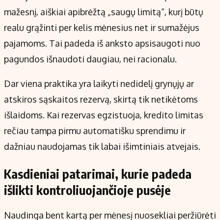
mažesnį, aiškiai apibrėžtą „saugų limitą“, kurį būtų
realu grąžinti per kelis mėnesius net ir sumažėjus
pajamoms. Tai padeda iš anksto apsisaugoti nuo
pagundos išnaudoti daugiau, nei racionalu.
Dar viena praktika yra laikyti nedidelį grynųjų ar
atskiros sąskaitos rezervą, skirtą tik netikėtoms
išlaidoms. Kai rezervas egzistuoja, kredito limitas
rečiau tampa pirmu automatišku sprendimu ir
dažniau naudojamas tik labai išimtiniais atvejais.
Kasdieniai patarimai, kurie padeda
išlikti kontroliuojančioje pusėje
Naudinga bent kartą per mėnesį nuosekliai peržiūrėti