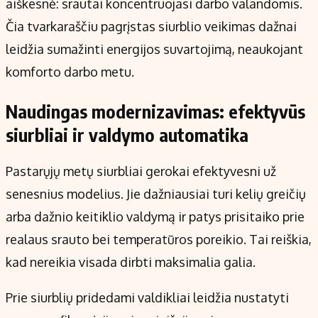
aiškesnė: srautai koncentruojasi darbo valandomis.
Čia tvarkaraščiu pagrįstas siurblio veikimas dažnai
leidžia sumažinti energijos suvartojimą, neaukojant
komforto darbo metu.
Naudingas modernizavimas: efektyvūs
siurbliai ir valdymo automatika
Pastarųjų metų siurbliai gerokai efektyvesni už
senesnius modelius. Jie dažniausiai turi kelių greičių
arba dažnio keitiklio valdymą ir patys prisitaiko prie
realaus srauto bei temperatūros poreikio. Tai reiškia,
kad nereikia visada dirbti maksimalia galia.
Prie siurblių pridedami valdikliai leidžia nustatyti