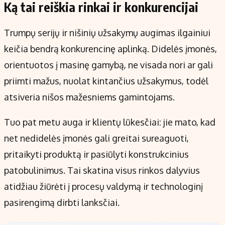
Ką tai reiškia rinkai ir konkurencijai
Trumpų serijų ir nišinių užsakymų augimas ilgainiui
keičia bendrą konkurencinę aplinką. Didelės įmonės,
orientuotos į masinę gamybą, ne visada nori ar gali
priimti mažus, nuolat kintančius užsakymus, todėl
atsiveria nišos mažesniems gamintojams.
Tuo pat metu auga ir klientų lūkesčiai: jie mato, kad
net nedidelės įmonės gali greitai sureaguoti,
pritaikyti produktą ir pasiūlyti konstrukcinius
patobulinimus. Tai skatina visus rinkos dalyvius
atidžiau žiūrėti į procesų valdymą ir technologinį
pasirengimą dirbti lanksčiai.