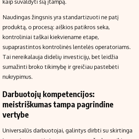
kaip suvaldyti šią įtampą.
Naudingas žingsnis yra standartizuoti ne patį
produktą, o procesą: aiškios patikros seka,
kontroliniai taškai kiekviename etape,
supaprastintos kontrolinės lentelės operatoriams.
Tai nereikalauja didelių investicijų, bet leidžia
sumažinti broko tikimybę ir greičiau pastebėti
nukrypimus.
Darbuotojų kompetencijos:
meistriškumas tampa pagrindine
vertybe
Universalūs darbuotojai, galintys dirbti su skirtinga