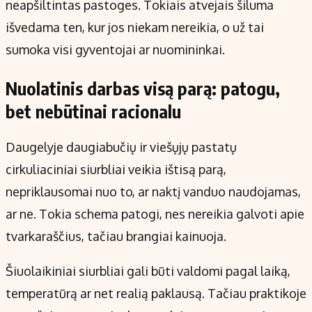
neapšiltintas pastoges. Tokiais atvejais šiluma
išvedama ten, kur jos niekam nereikia, o už tai
sumoka visi gyventojai ar nuomininkai.
Nuolatinis darbas visą parą: patogu,
bet nebūtinai racionalu
Daugelyje daugiabučių ir viešųjų pastatų
cirkuliaciniai siurbliai veikia ištisą parą,
nepriklausomai nuo to, ar naktį vanduo naudojamas,
ar ne. Tokia schema patogi, nes nereikia galvoti apie
tvarkaraščius, tačiau brangiai kainuoja.
Šiuolaikiniai siurbliai gali būti valdomi pagal laiką,
temperatūrą ar net realią paklausą. Tačiau praktikoje