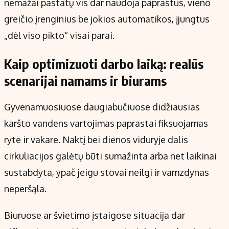
nemažai pastatų vis dar naudoja paprastus, vieno
greičio įrenginius be jokios automatikos, įjungtus
„dėl viso pikto“ visai parai.
Kaip optimizuoti darbo laiką: realūs
scenarijai namams ir biurams
Gyvenamuosiuose daugiabučiuose didžiausias
karšto vandens vartojimas paprastai fiksuojamas
ryte ir vakare. Naktį bei dienos viduryje dalis
cirkuliacijos galėtų būti sumažinta arba net laikinai
sustabdyta, ypač jeigu stovai neilgi ir vamzdynas
neperšąla.
Biuruose ar švietimo įstaigose situacija dar