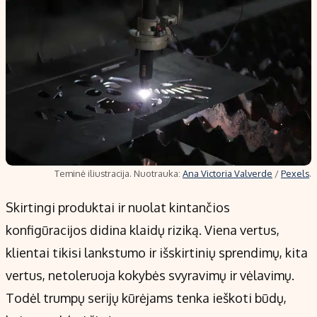
Teminė iliustracija. Nuotrauka:
Ana Victoria Valverde
/
Pexels
.
Skirtingi produktai ir nuolat kintančios
konfigūracijos didina klaidų riziką. Viena vertus,
klientai tikisi lankstumo ir išskirtinių sprendimų, kita
vertus, netoleruoja kokybės svyravimų ir vėlavimų.
Todėl trumpų serijų kūrėjams tenka ieškoti būdų,