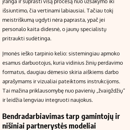
įranga ir suprasti visą procesą nuo užsakymo iki
išsiuntimo, čia vertinami labiausiai. Tačiau tokį
meistriškumą ugdyti nėra paprasta, ypač jei
personalo kaita didesnė, o jaunų specialistų
pritraukti sudėtinga.
Įmonės ieško tarpinio kelio: sistemingiau apmoko
esamus darbuotojus, kuria vidinius žinių perdavimo
formatus, daugiau dėmesio skiria aiškiems darbo
aprašymams ir vizualiai pateiktoms instrukcijoms.
Tai mažina priklausomybę nuo pavienių „žvaigždžių“
ir leidžia lengviau integruoti naujokus.
Bendradarbiavimas tarp gamintojų ir
nišiniai partnerystės modeliai