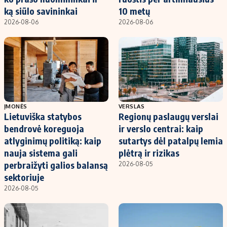
ką siūlo savininkai
10 metų
2026-08-06
2026-08-06
ĮMONĖS
VERSLAS
Lietuviška statybos
Regionų paslaugų verslai
bendrovė koreguoja
ir verslo centrai: kaip
atlyginimų politiką: kaip
sutartys dėl patalpų lemia
nauja sistema gali
plėtrą ir rizikas
perbraižyti galios balansą
2026-08-05
sektoriuje
2026-08-05