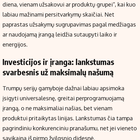
diena, vienam užsakovui ar produktų grupei“, kai kuo
labiau mažinami persitvarkymų skaičiai. Net
paprastas užsakymų sugrupavimas pagal medžiagas
ar naudojamą įrangą leidžia sutaupyti laiko ir
energijos.
Investicijos ir įranga: lankstumas
svarbesnis už maksimalų našumą
Trumpų serijų gamyboje dažnai labiau apsimoka
įsigyti universalesnę, greitai perprogramuojamą
įrangą, o ne maksimaliai našias, bet vienam
produktui pritaikytas linijas. Lankstumas čia tampa
pagrindiniu konkurenciniu pranašumu, net jei vieneto
savikaina iš pirmo žvilgsnio didesnė.