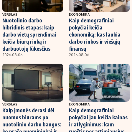
VERSLAS
EKONOMIKA
Nuotolinio darbo
Kaip demografiniai
hibridinis etapas: kaip
pokyčiai keičia
darbo vietų sprendimai
ekonomiką: kas laukia
keičia biurų rinką ir
darbo rinkos ir viešųjų
darbuotojų lūkesčius
finansų
2026-08-06
2026-08-06
VERSLAS
EKONOMIKA
Kaip įmonės derasi dėl
Kaip demografiniai
nuomos biurams po
pokyčiai jau keičia kainas
nuotolinio darbo bangos:
ir atlyginimus: kam
ko prašo nuomininkai ir
ruoštis per artimiausius