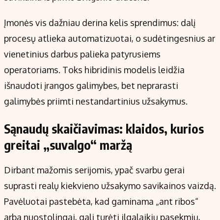
Įmonės vis dažniau derina kelis sprendimus: dalį
procesų atlieka automatizuotai, o sudėtingesnius ar
vienetinius darbus palieka patyrusiems
operatoriams. Toks hibridinis modelis leidžia
išnaudoti įrangos galimybes, bet neprarasti
galimybės priimti nestandartinius užsakymus.
Sąnaudų skaičiavimas: klaidos, kurios
greitai „suvalgo“ maržą
Dirbant mažomis serijomis, ypač svarbu gerai
suprasti realų kiekvieno užsakymo savikainos vaizdą.
Pavėluotai pastebėta, kad gaminama „ant ribos“
arba nuostolingai, gali turėti ilgalaikių pasekmių,