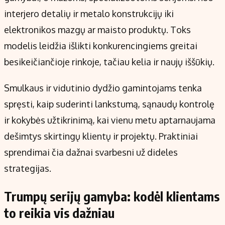
Kontaktai
interjero detalių ir metalo konstrukcijų iki
Regionų naujienos
elektronikos mazgų ar maisto produktų. Toks
Indėlių palūkanos
modelis leidžia išlikti konkurencingiems greitai
besikeičiančioje rinkoje, tačiau kelia ir naujų iššūkių.
Smulkaus ir vidutinio dydžio gamintojams tenka
spręsti, kaip suderinti lankstumą, sąnaudų kontrolę
ir kokybės užtikrinimą, kai vienu metu aptarnaujama
dešimtys skirtingų klientų ir projektų. Praktiniai
sprendimai čia dažnai svarbesni už dideles
strategijas.
Trumpų serijų gamyba: kodėl klientams
to reikia vis dažniau