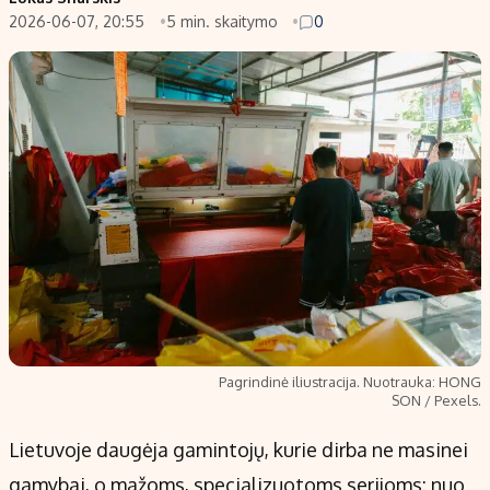
2026-06-07, 20:55
5 min. skaitymo
0
Populiarios temos
Titulinis
Investavimas
Nedarbo išmokos skaičiuoklė
Akcijų rinka
Indėliai
Saulės elektrinės
Indėlių skaičiuoklė
Kriptovaliutos
Būsto finansai
Infliacija
Įdomios naujienos
Migracija
Redakcija
Apie mus
Pagrindinė iliustracija. Nuotrauka: HONG
Redakcijos politika
SON / Pexels.
Privatumo politika
Lietuvoje daugėja gamintojų, kurie dirba ne masinei
Turinio žymėjimo taisyklės
gamybai, o mažoms, specializuotoms serijoms: nuo