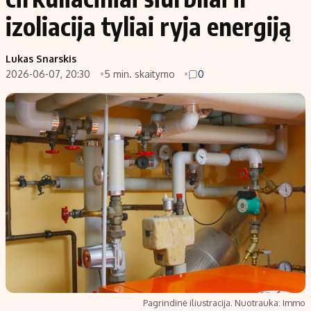
izoliacija tyliai ryja energiją
Lukas Snarskis
2026-06-07, 20:30
5 min. skaitymo
0
Pagrindinė iliustracija. Nuotrauka: Immo