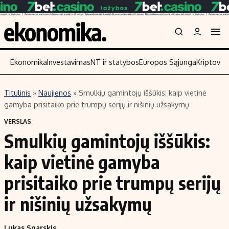
Ekonomika
Investavimas
NT ir statybos
Europos Sąjunga
Kriptoval
Titulinis
»
Naujienos
»
Smulkių gamintojų iššūkis: kaip vietinė
Turinys
Skaitykite
gamyba prisitaiko prie trumpų serijų ir nišinių užsakymų
Naujienos
Finansai
VERSLAS
Smulkių gamintojų iššūkis:
Aplinka
Įmonės
Verslas
Žemės ūkis
kaip vietinė gamyba
Energetika
Technologijos
prisitaiko prie trumpų serijų
Ekonomika
Laisvalaikis
ir nišinių užsakymų
Politika
NT ir statybos
Lukas Snarskis