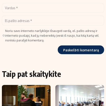
Noriu savo interneto naršyklėje išsaugoti vardą, el. pašto adresą ir
interneto puslapį, kad jų nebereiktų įvesti iš naujo, kai kitą kartą vėl
norėsiu parašyti komentarą.
Taip pat skaitykite