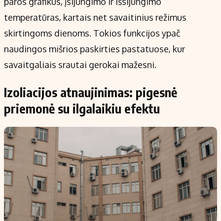
paros grafikus, įsijungimo ir išsijungimo
temperatūras, kartais net savaitinius režimus
skirtingoms dienoms. Tokios funkcijos ypač
naudingos mišrios paskirties pastatuose, kur
savaitgaliais srautai gerokai mažesni.
Izoliacijos atnaujinimas: pigesnė
priemonė su ilgalaikiu efektu