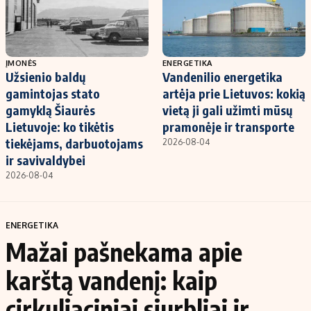
ĮMONĖS
ENERGETIKA
Užsienio baldų
Vandenilio energetika
gamintojas stato
artėja prie Lietuvos: kokią
gamyklą Šiaurės
vietą ji gali užimti mūsų
Lietuvoje: ko tikėtis
pramonėje ir transporte
tiekėjams, darbuotojams
2026-08-04
ir savivaldybei
2026-08-04
ENERGETIKA
Mažai pašnekama apie
karštą vandenį: kaip
cirkuliaciniai siurbliai ir