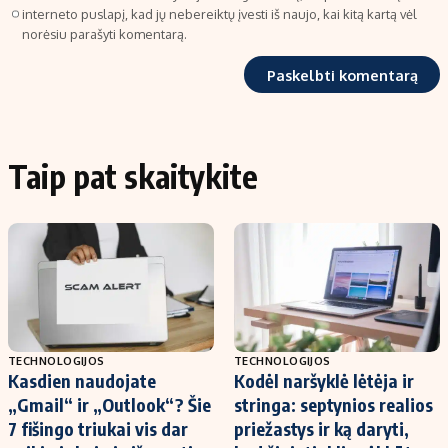
interneto puslapį, kad jų nebereiktų įvesti iš naujo, kai kitą kartą vėl
norėsiu parašyti komentarą.
Taip pat skaitykite
TECHNOLOGIJOS
TECHNOLOGIJOS
Kasdien naudojate
Kodėl naršyklė lėtėja ir
„Gmail“ ir „Outlook“? Šie
stringa: septynios realios
7 fišingo triukai vis dar
priežastys ir ką daryti,