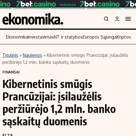
Ekonomika
Investavimas
NT ir statybos
Europos Sąjunga
Kriptoval
Titulinis
»
Naujienos
»
Kibernetinis smūgis Prancūzijai: įsilaužėlis
Turinys
Skaitykite
peržiūrėjo 1,2 mln. banko sąskaitų duomenis
Naujienos
Finansai
FINANSAI
Kibernetinis smūgis
Aplinka
Įmonės
Verslas
Žemės ūkis
Prancūzijai: įsilaužėlis
Energetika
Technologijos
peržiūrėjo 1,2 mln. banko
Ekonomika
Laisvalaikis
sąskaitų duomenis
Politika
NT ir statybos
ELTA