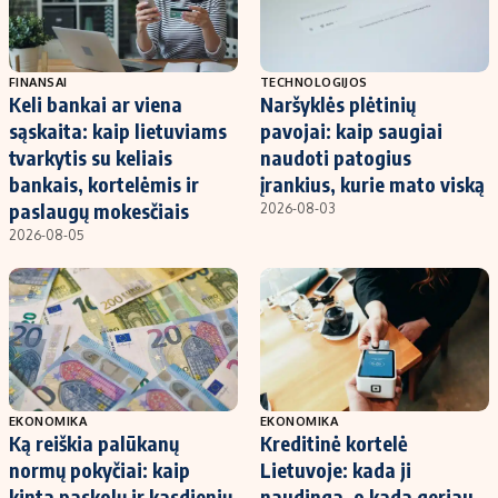
FINANSAI
TECHNOLOGIJOS
Keli bankai ar viena
Naršyklės plėtinių
sąskaita: kaip lietuviams
pavojai: kaip saugiai
tvarkytis su keliais
naudoti patogius
bankais, kortelėmis ir
įrankius, kurie mato viską
paslaugų mokesčiais
2026-08-03
2026-08-05
EKONOMIKA
EKONOMIKA
Ką reiškia palūkanų
Kreditinė kortelė
normų pokyčiai: kaip
Lietuvoje: kada ji
kinta paskolų ir kasdienių
naudinga, o kada geriau