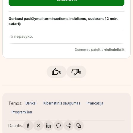
0
0
Temos:
Bankai
Kibernetinis saugumas
Prancūzija
Programišiai
Dalintis: