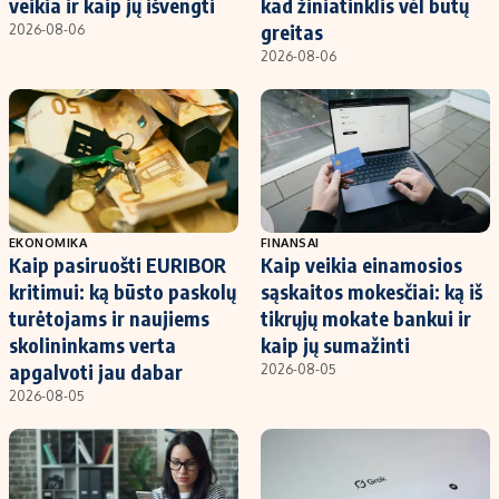
veikia ir kaip jų išvengti
kad žiniatinklis vėl būtų
greitas
2026-08-06
2026-08-06
EKONOMIKA
FINANSAI
Kaip pasiruošti EURIBOR
Kaip veikia einamosios
kritimui: ką būsto paskolų
sąskaitos mokesčiai: ką iš
turėtojams ir naujiems
tikrųjų mokate bankui ir
skolininkams verta
kaip jų sumažinti
apgalvoti jau dabar
2026-08-05
2026-08-05