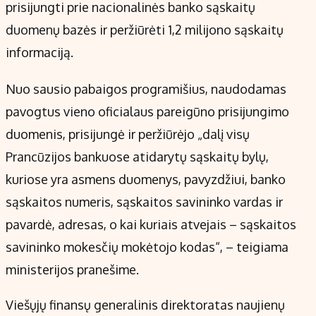
Kontaktai
prisijungti prie nacionalinės banko sąskaitų
Regionų naujienos
duomenų bazės ir peržiūrėti 1,2 milijono sąskaitų
Indėlių palūkanos
informaciją.
Nuo sausio pabaigos programišius, naudodamas
pavogtus vieno oficialaus pareigūno prisijungimo
duomenis, prisijungė ir peržiūrėjo „dalį visų
Prancūzijos bankuose atidarytų sąskaitų bylų,
kuriose yra asmens duomenys, pavyzdžiui, banko
sąskaitos numeris, sąskaitos savininko vardas ir
pavardė, adresas, o kai kuriais atvejais – sąskaitos
savininko mokesčių mokėtojo kodas“, – teigiama
ministerijos pranešime.
Viešųjų finansų generalinis direktoratas naujienų