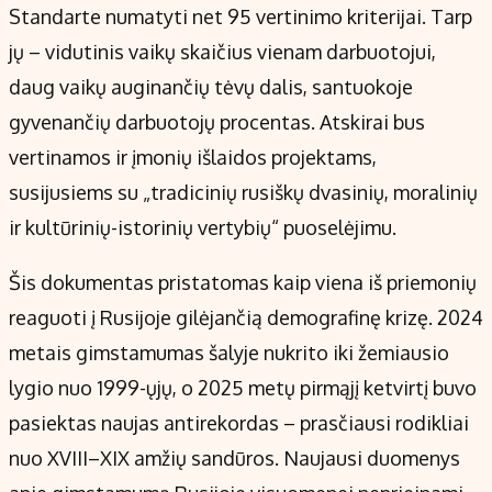
Standarte numatyti net 95 vertinimo kriterijai. Tarp
jų – vidutinis vaikų skaičius vienam darbuotojui,
daug vaikų auginančių tėvų dalis, santuokoje
gyvenančių darbuotojų procentas. Atskirai bus
vertinamos ir įmonių išlaidos projektams,
susijusiems su „tradicinių rusiškų dvasinių, moralinių
ir kultūrinių-istorinių vertybių“ puoselėjimu.
Šis dokumentas pristatomas kaip viena iš priemonių
reaguoti į Rusijoje gilėjančią demografinę krizę. 2024
metais gimstamumas šalyje nukrito iki žemiausio
lygio nuo 1999-ųjų, o 2025 metų pirmąjį ketvirtį buvo
pasiektas naujas antirekordas – prasčiausi rodikliai
nuo XVIII–XIX amžių sandūros. Naujausi duomenys