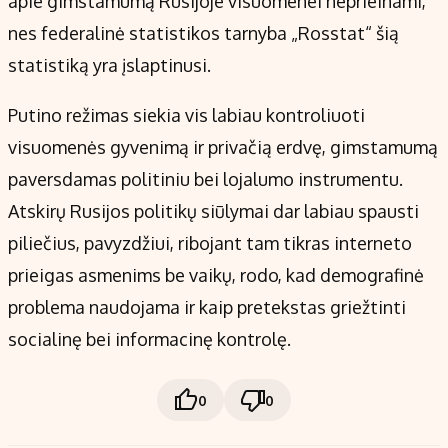
apie gimstamumą Rusijoje visuomenei neprieinami,
nes federalinė statistikos tarnyba „Rosstat“ šią
statistiką yra įslaptinusi.
Putino režimas siekia vis labiau kontroliuoti
visuomenės gyvenimą ir privačią erdvę, gimstamumą
paversdamas politiniu bei lojalumo instrumentu.
Atskirų Rusijos politikų siūlymai dar labiau spausti
piliečius, pavyzdžiui, ribojant tam tikras interneto
prieigas asmenims be vaikų, rodo, kad demografinė
problema naudojama ir kaip pretekstas griežtinti
socialinę bei informacinę kontrolę.
0
0