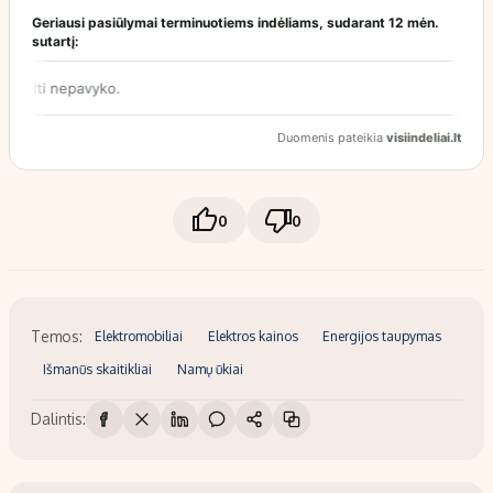
0
0
Temos:
Elektromobiliai
Elektros kainos
Energijos taupymas
Išmanūs skaitikliai
Namų ūkiai
Dalintis: