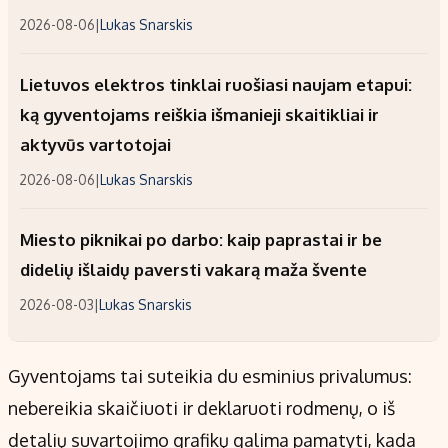
2026-08-06
|
Lukas Snarskis
Lietuvos elektros tinklai ruošiasi naujam etapui:
ką gyventojams reiškia išmanieji skaitikliai ir
aktyvūs vartotojai
2026-08-06
|
Lukas Snarskis
Miesto piknikai po darbo: kaip paprastai ir be
didelių išlaidų paversti vakarą maža švente
2026-08-03
|
Lukas Snarskis
Gyventojams tai suteikia du esminius privalumus:
nebereikia skaičiuoti ir deklaruoti rodmenų, o iš
detalių suvartojimo grafikų galima pamatyti, kada