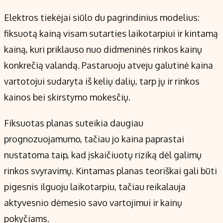
Elektros tiekėjai siūlo du pagrindinius modelius:
fiksuotą kainą visam sutarties laikotarpiui ir kintamą
kainą, kuri priklauso nuo didmeninės rinkos kainų
konkrečią valandą. Pastaruoju atveju galutinė kaina
vartotojui sudaryta iš kelių dalių, tarp jų ir rinkos
kainos bei skirstymo mokesčių.
Fiksuotas planas suteikia daugiau
prognozuojamumo, tačiau jo kaina paprastai
nustatoma taip, kad įskaičiuotų riziką dėl galimų
rinkos svyravimų. Kintamas planas teoriškai gali būti
pigesnis ilguoju laikotarpiu, tačiau reikalauja
aktyvesnio dėmesio savo vartojimui ir kainų
pokyčiams.