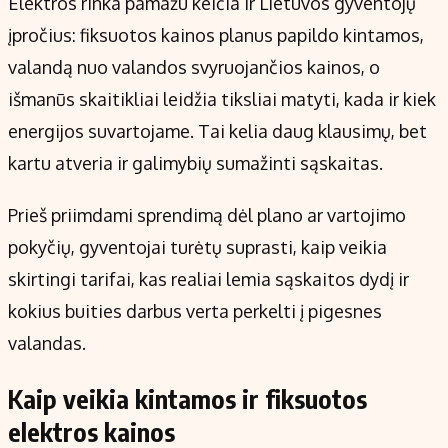
Elektros rinka pamažu keičia ir Lietuvos gyventojų
Kontaktai
įpročius: fiksuotos kainos planus papildo kintamos,
Regionų naujienos
valandą nuo valandos svyruojančios kainos, o
Indėlių palūkanos
išmanūs skaitikliai leidžia tiksliai matyti, kada ir kiek
energijos suvartojame. Tai kelia daug klausimų, bet
kartu atveria ir galimybių sumažinti sąskaitas.
Prieš priimdami sprendimą dėl plano ar vartojimo
pokyčių, gyventojai turėtų suprasti, kaip veikia
skirtingi tarifai, kas realiai lemia sąskaitos dydį ir
kokius buities darbus verta perkelti į pigesnes
valandas.
Kaip veikia kintamos ir fiksuotos
elektros kainos