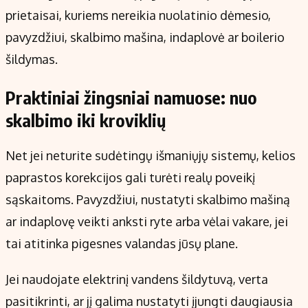
prietaisai, kuriems nereikia nuolatinio dėmesio,
pavyzdžiui, skalbimo mašina, indaplovė ar boilerio
šildymas.
Praktiniai žingsniai namuose: nuo
skalbimo iki kroviklių
Net jei neturite sudėtingų išmaniųjų sistemų, kelios
paprastos korekcijos gali turėti realų poveikį
sąskaitoms. Pavyzdžiui, nustatyti skalbimo mašiną
ar indaplovę veikti anksti ryte arba vėlai vakare, jei
tai atitinka pigesnes valandas jūsų plane.
Jei naudojate elektrinį vandens šildytuvą, verta
pasitikrinti, ar jį galima nustatyti įjungti daugiausia