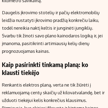
kilometro savikainą.
Daugelis įkrovimo stotelių ir pačių elektromobilių
leidžia nustatyti įkrovimo pradžią konkrečiu laiku,
todėl nereikia naktį keltis ir junginėti jungiklių.
Svarbu tik žinoti savo plano kainodaros logiką ir, jei
įmanoma, pasitikrinti artimiausių kelių dienų
prognozuojamas kainas.
Kaip pasirinkti tinkamą planą: ko
klausti tiekėjo
Renkantis elektros planą, verta ne tik žiūrėti į
reklamuojamą centų skaičių už kilovatvalandę, bet ir
užduoti tiekėjui kelis konkrečius klausimus.