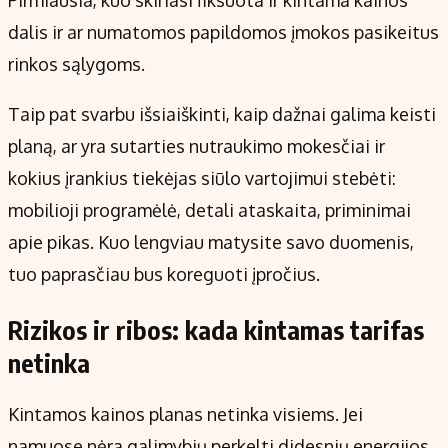
Pirmiausia, kuo skiriasi fiksuota ir kintama kainos
dalis ir ar numatomos papildomos įmokos pasikeitus
rinkos sąlygoms.
Taip pat svarbu išsiaiškinti, kaip dažnai galima keisti
planą, ar yra sutarties nutraukimo mokesčiai ir
kokius įrankius tiekėjas siūlo vartojimui stebėti:
mobilioji programėlė, detali ataskaita, priminimai
apie pikas. Kuo lengviau matysite savo duomenis,
tuo paprasčiau bus koreguoti įpročius.
Rizikos ir ribos: kada kintamas tarifas
netinka
Kintamos kainos planas netinka visiems. Jei
namuose nėra galimybių perkelti didesnių energijos