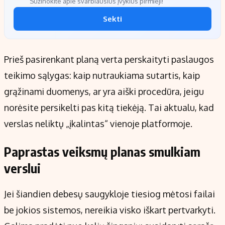
Sužinokite apie svarbiausius įvykius pirmieji!
Sekti
Prieš pasirenkant planą verta perskaityti paslaugos
teikimo sąlygas: kaip nutraukiama sutartis, kaip
grąžinami duomenys, ar yra aiški procedūra, jeigu
norėsite persikelti pas kitą tiekėją. Tai aktualu, kad
verslas neliktų „įkalintas“ vienoje platformoje.
Paprastas veiksmų planas smulkiam
verslui
Jei šiandien debesų saugykloje tiesiog mėtosi failai
be jokios sistemos, nereikia visko iškart pertvarkyti.