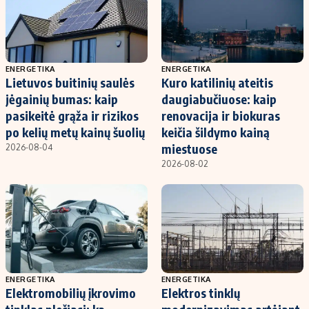
ENERGETIKA
ENERGETIKA
Lietuvos buitinių saulės
Kuro katilinių ateitis
jėgainių bumas: kaip
daugiabučiuose: kaip
pasikeitė grąža ir rizikos
renovacija ir biokuras
po kelių metų kainų šuolių
keičia šildymo kainą
miestuose
2026-08-04
2026-08-02
ENERGETIKA
ENERGETIKA
Elektromobilių įkrovimo
Elektros tinklų