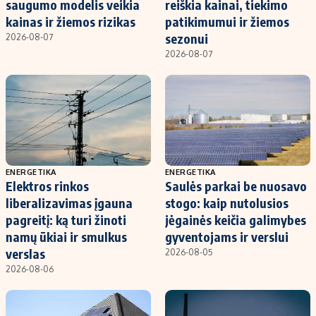
saugumo modelis veikia
reiškia kainai, tiekimo
kainas ir žiemos rizikas
patikimumui ir žiemos
sezonui
2026-08-07
2026-08-07
ENERGETIKA
ENERGETIKA
Elektros rinkos
Saulės parkai be nuosavo
liberalizavimas įgauna
stogo: kaip nutolusios
pagreitį: ką turi žinoti
jėgainės keičia galimybes
namų ūkiai ir smulkus
gyventojams ir verslui
verslas
2026-08-05
2026-08-06