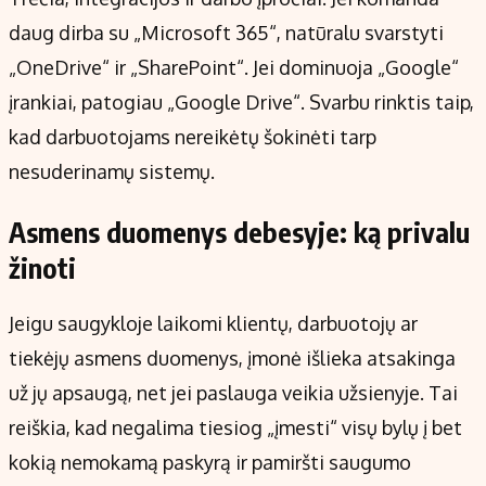
daug dirba su „Microsoft 365“, natūralu svarstyti
„OneDrive“ ir „SharePoint“. Jei dominuoja „Google“
įrankiai, patogiau „Google Drive“. Svarbu rinktis taip,
kad darbuotojams nereikėtų šokinėti tarp
nesuderinamų sistemų.
Asmens duomenys debesyje: ką privalu
žinoti
Jeigu saugykloje laikomi klientų, darbuotojų ar
tiekėjų asmens duomenys, įmonė išlieka atsakinga
už jų apsaugą, net jei paslauga veikia užsienyje. Tai
reiškia, kad negalima tiesiog „įmesti“ visų bylų į bet
kokią nemokamą paskyrą ir pamiršti saugumo