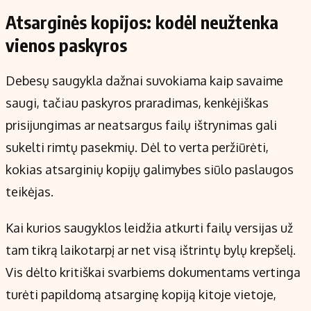
Atsarginės kopijos: kodėl neužtenka
vienos paskyros
Debesų saugykla dažnai suvokiama kaip savaime
saugi, tačiau paskyros praradimas, kenkėjiškas
prisijungimas ar neatsargus failų ištrynimas gali
sukelti rimtų pasekmių. Dėl to verta peržiūrėti,
kokias atsarginių kopijų galimybes siūlo paslaugos
teikėjas.
Kai kurios saugyklos leidžia atkurti failų versijas už
tam tikrą laikotarpį ar net visą ištrintų bylų krepšelį.
Vis dėlto kritiškai svarbiems dokumentams vertinga
turėti papildomą atsarginę kopiją kitoje vietoje,