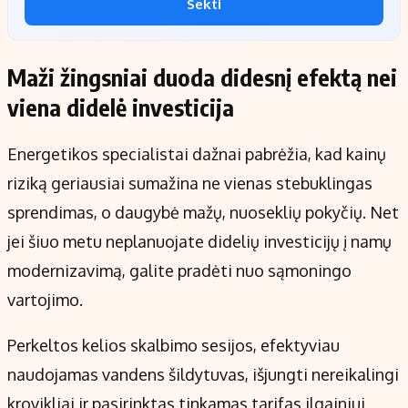
Sekti
Maži žingsniai duoda didesnį efektą nei
viena didelė investicija
Energetikos specialistai dažnai pabrėžia, kad kainų
riziką geriausiai sumažina ne vienas stebuklingas
sprendimas, o daugybė mažų, nuoseklių pokyčių. Net
jei šiuo metu neplanuojate didelių investicijų į namų
modernizavimą, galite pradėti nuo sąmoningo
vartojimo.
Perkeltos kelios skalbimo sesijos, efektyviau
naudojamas vandens šildytuvas, išjungti nereikalingi
krovikliai ir pasirinktas tinkamas tarifas ilgainiui