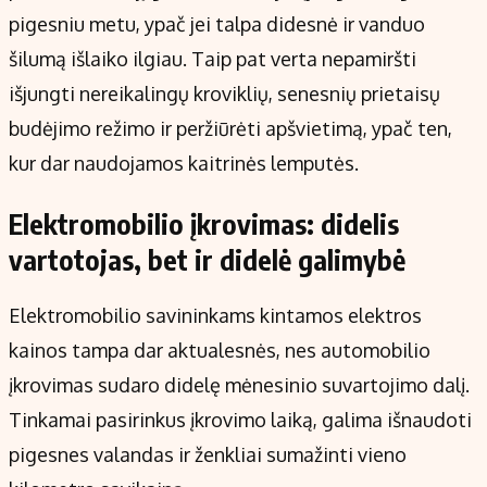
pigesniu metu, ypač jei talpa didesnė ir vanduo
šilumą išlaiko ilgiau. Taip pat verta nepamiršti
išjungti nereikalingų kroviklių, senesnių prietaisų
budėjimo režimo ir peržiūrėti apšvietimą, ypač ten,
kur dar naudojamos kaitrinės lemputės.
Elektromobilio įkrovimas: didelis
vartotojas, bet ir didelė galimybė
Elektromobilio savininkams kintamos elektros
kainos tampa dar aktualesnės, nes automobilio
įkrovimas sudaro didelę mėnesinio suvartojimo dalį.
Tinkamai pasirinkus įkrovimo laiką, galima išnaudoti
pigesnes valandas ir ženkliai sumažinti vieno