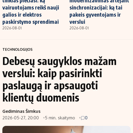
tinklas plečiasi: ką
modernizavimas artėjant
vairuotojams reikš nauji
sinchronizacijai: ką tai
galios ir elektros
pakeis gyventojams ir
paskirstymo sprendimai
verslui
2026-08-01
2026-08-01
TECHNOLOGIJOS
Debesų saugyklos mažam
verslui: kaip pasirinkti
paslaugą ir apsaugoti
klientų duomenis
Gediminas Šimkus
2026-05-27, 20:00
5 min. skaitymo
0