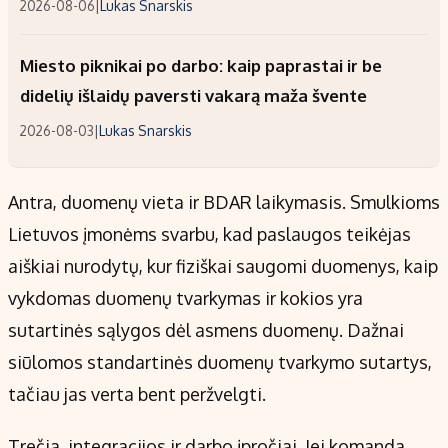
2026-08-06
|
Lukas Snarskis
Miesto piknikai po darbo: kaip paprastai ir be
didelių išlaidų paversti vakarą maža švente
2026-08-03
|
Lukas Snarskis
Antra, duomenų vieta ir BDAR laikymasis. Smulkioms
Lietuvos įmonėms svarbu, kad paslaugos teikėjas
aiškiai nurodytų, kur fiziškai saugomi duomenys, kaip
vykdomas duomenų tvarkymas ir kokios yra
sutartinės sąlygos dėl asmens duomenų. Dažnai
siūlomos standartinės duomenų tvarkymo sutartys,
tačiau jas verta bent peržvelgti.
Trečia, integracijos ir darbo įpročiai. Jei komanda