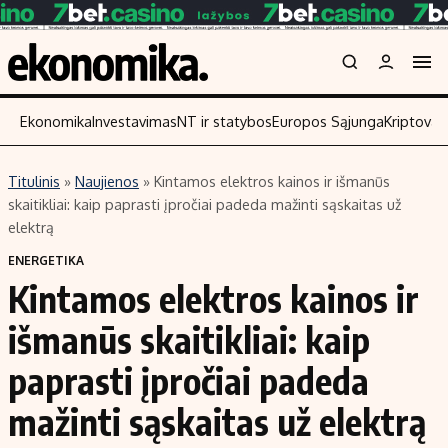
Ekonomika
Investavimas
NT ir statybos
Europos Sąjunga
Kriptoval
Titulinis
»
Naujienos
»
Kintamos elektros kainos ir išmanūs
Turinys
Skaitykite
skaitikliai: kaip paprasti įpročiai padeda mažinti sąskaitas už
elektrą
Naujienos
Finansai
ENERGETIKA
Aplinka
Įmonės
Kintamos elektros kainos ir
Verslas
Žemės ūkis
išmanūs skaitikliai: kaip
Energetika
Technologijos
Ekonomika
Laisvalaikis
paprasti įpročiai padeda
Politika
mažinti sąskaitas už elektrą
NT ir statybos