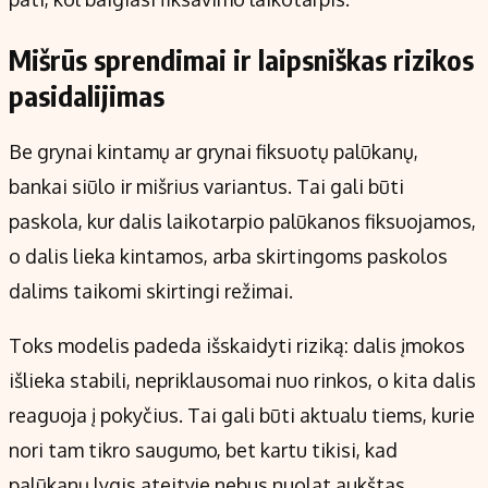
Mišrūs sprendimai ir laipsniškas rizikos
pasidalijimas
Be grynai kintamų ar grynai fiksuotų palūkanų,
bankai siūlo ir mišrius variantus. Tai gali būti
paskola, kur dalis laikotarpio palūkanos fiksuojamos,
o dalis lieka kintamos, arba skirtingoms paskolos
dalims taikomi skirtingi režimai.
Toks modelis padeda išskaidyti riziką: dalis įmokos
išlieka stabili, nepriklausomai nuo rinkos, o kita dalis
reaguoja į pokyčius. Tai gali būti aktualu tiems, kurie
nori tam tikro saugumo, bet kartu tikisi, kad
palūkanų lygis ateityje nebus nuolat aukštas.