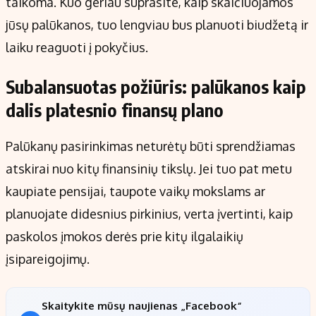
taikoma. Kuo geriau suprasite, kaip skaičiuojamos
jūsų palūkanos, tuo lengviau bus planuoti biudžetą ir
laiku reaguoti į pokyčius.
Subalansuotas požiūris: palūkanos kaip
dalis platesnio finansų plano
Palūkanų pasirinkimas neturėtų būti sprendžiamas
atskirai nuo kitų finansinių tikslų. Jei tuo pat metu
kaupiate pensijai, taupote vaikų mokslams ar
planuojate didesnius pirkinius, verta įvertinti, kaip
paskolos įmokos derės prie kitų ilgalaikių
įsipareigojimų.
Skaitykite mūsų naujienas „Facebook“