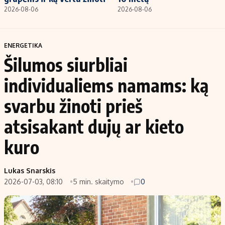
2026-08-06
2026-08-06
ENERGETIKA
Šilumos siurbliai
individualiems namams: ką
svarbu žinoti prieš
atsisakant dujų ar kieto
kuro
Lukas Snarskis
2026-07-03, 08:10
5 min. skaitymo
0