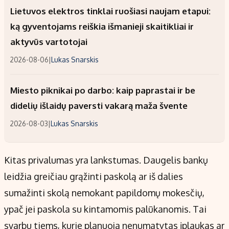
Lietuvos elektros tinklai ruošiasi naujam etapui:
ką gyventojams reiškia išmanieji skaitikliai ir
aktyvūs vartotojai
2026-08-06
|
Lukas Snarskis
Miesto piknikai po darbo: kaip paprastai ir be
didelių išlaidų paversti vakarą maža švente
2026-08-03
|
Lukas Snarskis
Kitas privalumas yra lankstumas. Daugelis bankų
leidžia greičiau grąžinti paskolą ar iš dalies
sumažinti skolą nemokant papildomų mokesčių,
ypač jei paskola su kintamomis palūkanomis. Tai
svarbu tiems, kurie planuoja nenumatytas įplaukas ar