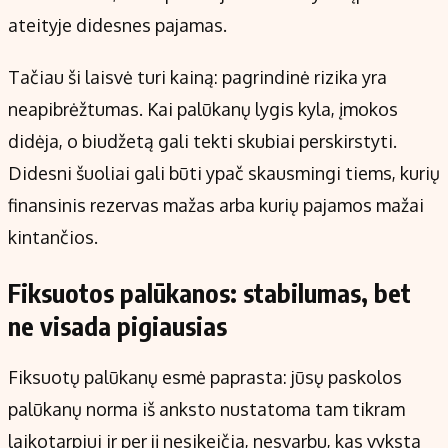
ateityje didesnes pajamas.
Tačiau ši laisvė turi kainą: pagrindinė rizika yra
neapibrėžtumas. Kai palūkanų lygis kyla, įmokos
didėja, o biudžetą gali tekti skubiai perskirstyti.
Didesni šuoliai gali būti ypač skausmingi tiems, kurių
finansinis rezervas mažas arba kurių pajamos mažai
kintančios.
Fiksuotos palūkanos: stabilumas, bet
ne visada pigiausias
Fiksuotų palūkanų esmė paprasta: jūsų paskolos
palūkanų norma iš anksto nustatoma tam tikram
laikotarpiui ir per jį nesikeičia, nesvarbu, kas vyksta