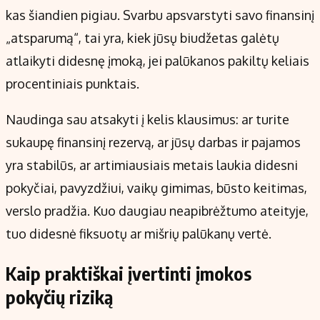
kas šiandien pigiau. Svarbu apsvarstyti savo finansinį
„atsparumą“, tai yra, kiek jūsų biudžetas galėtų
atlaikyti didesnę įmoką, jei palūkanos pakiltų keliais
procentiniais punktais.
Naudinga sau atsakyti į kelis klausimus: ar turite
sukaupę finansinį rezervą, ar jūsų darbas ir pajamos
yra stabilūs, ar artimiausiais metais laukia didesni
pokyčiai, pavyzdžiui, vaikų gimimas, būsto keitimas,
verslo pradžia. Kuo daugiau neapibrėžtumo ateityje,
tuo didesnė fiksuotų ar mišrių palūkanų vertė.
Kaip praktiškai įvertinti įmokos
pokyčių riziką