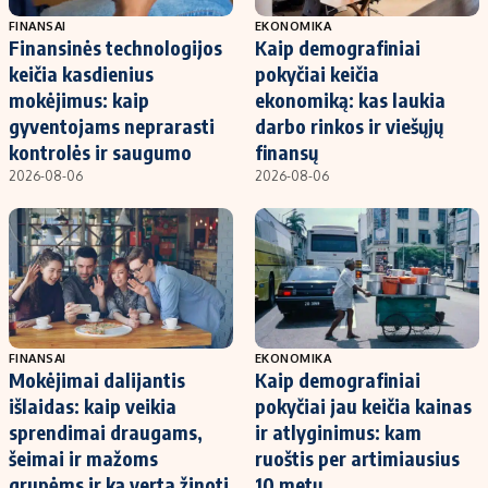
FINANSAI
EKONOMIKA
Finansinės technologijos
Kaip demografiniai
keičia kasdienius
pokyčiai keičia
mokėjimus: kaip
ekonomiką: kas laukia
gyventojams neprarasti
darbo rinkos ir viešųjų
kontrolės ir saugumo
finansų
2026-08-06
2026-08-06
FINANSAI
EKONOMIKA
Mokėjimai dalijantis
Kaip demografiniai
išlaidas: kaip veikia
pokyčiai jau keičia kainas
sprendimai draugams,
ir atlyginimus: kam
šeimai ir mažoms
ruoštis per artimiausius
grupėms ir ką verta žinoti
10 metų