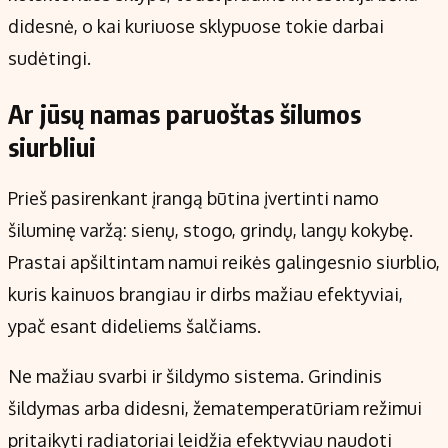
didesnė, o kai kuriuose sklypuose tokie darbai
sudėtingi.
Ar jūsų namas paruoštas šilumos
siurbliui
Prieš pasirenkant įrangą būtina įvertinti namo
šiluminę varžą: sienų, stogo, grindų, langų kokybę.
Prastai apšiltintam namui reikės galingesnio siurblio,
kuris kainuos brangiau ir dirbs mažiau efektyviai,
ypač esant dideliems šalčiams.
Ne mažiau svarbi ir šildymo sistema. Grindinis
šildymas arba didesni, žematemperatūriam režimui
pritaikyti radiatoriai leidžia efektyviau naudoti