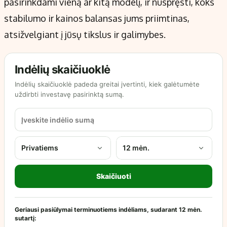
pasirinkdami vieną ar kitą modelį, ir nuspręsti, koks
stabilumo ir kainos balansas jums priimtinas,
atsižvelgiant į jūsų tikslus ir galimybes.