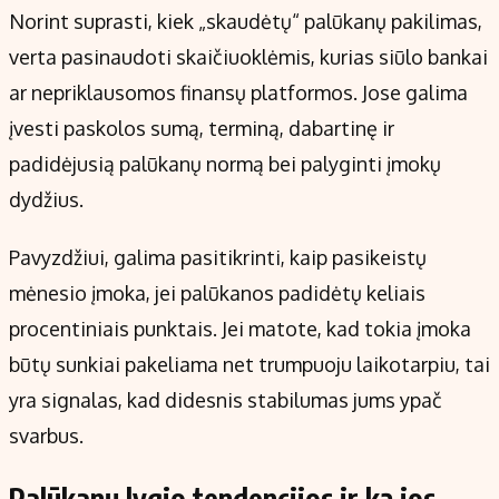
Norint suprasti, kiek „skaudėtų“ palūkanų pakilimas,
verta pasinaudoti skaičiuoklėmis, kurias siūlo bankai
ar nepriklausomos finansų platformos. Jose galima
įvesti paskolos sumą, terminą, dabartinę ir
padidėjusią palūkanų normą bei palyginti įmokų
dydžius.
Pavyzdžiui, galima pasitikrinti, kaip pasikeistų
mėnesio įmoka, jei palūkanos padidėtų keliais
procentiniais punktais. Jei matote, kad tokia įmoka
būtų sunkiai pakeliama net trumpuoju laikotarpiu, tai
yra signalas, kad didesnis stabilumas jums ypač
svarbus.
Palūkanų lygio tendencijos ir ką jos