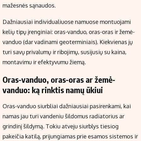
mažesnės sąnaudos.
Dažniausiai individualiuose namuose montuojami
kelių tipų įrenginiai: oras-vanduo, oras-oras ir žemė-
vanduo (dar vadinami geoterminiais). Kiekvienas jų
turi savų privalumų ir ribojimų, susijusių su kaina,
montavimu ir efektyvumu žiemą.
Oras-vanduo, oras-oras ar žemė-
vanduo: ką rinktis namų ūkiui
Oras-vanduo siurbliai dažniausiai pasirenkami, kai
namas jau turi vandeniu šildomus radiatorius ar
grindinį šildymą. Tokiu atveju siurblys tiesiog
pakeičia katilą, prijungiamas prie esamos sistemos ir