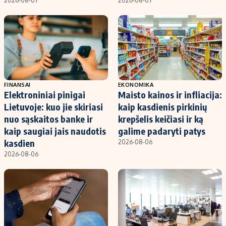
2026-08-07
2026-08-07
FINANSAI
EKONOMIKA
Elektroniniai pinigai
Maisto kainos ir infliacija:
Lietuvoje: kuo jie skiriasi
kaip kasdienis pirkinių
nuo sąskaitos banke ir
krepšelis keičiasi ir ką
kaip saugiai jais naudotis
galime padaryti patys
kasdien
2026-08-06
2026-08-06