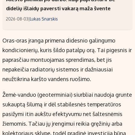
didelių išlaidų paversti vakarą maža švente
2026-08-03
|
Lukas Snarskis
Oras-oras įranga primena didesnio galingumo
kondicionierių, kuris šildo patalpų orą. Tai pigesnis ir
paprasčiau montuojamas sprendimas, bet jis
nepakeičia radiatorių sistemos ir dažniausiai
neužtikrina karšto vandens ruošimo.
Žemė-vanduo (geoterminiai) siurbliai naudoja grunte
sukauptą šilumą ir dėl stabilesnės temperatūros
pasižymi itin aukštu efektyvumu net šaltesnėmis
žiemomis. Tačiau jų įrengimui reikia gręžinių arba
kolektoriaus sklype, todėl pradinė investicija būna