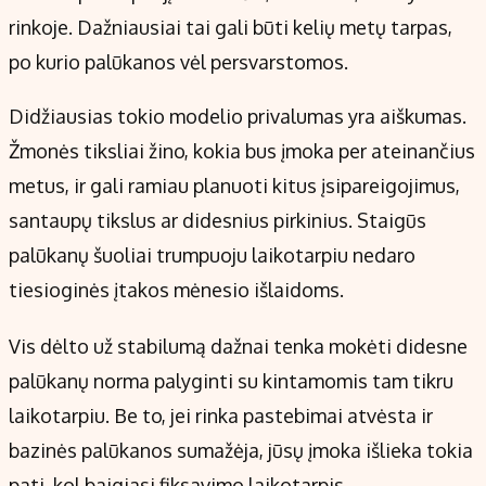
rinkoje. Dažniausiai tai gali būti kelių metų tarpas,
po kurio palūkanos vėl persvarstomos.
Didžiausias tokio modelio privalumas yra aiškumas.
Žmonės tiksliai žino, kokia bus įmoka per ateinančius
metus, ir gali ramiau planuoti kitus įsipareigojimus,
santaupų tikslus ar didesnius pirkinius. Staigūs
palūkanų šuoliai trumpuoju laikotarpiu nedaro
tiesioginės įtakos mėnesio išlaidoms.
Vis dėlto už stabilumą dažnai tenka mokėti didesne
palūkanų norma palyginti su kintamomis tam tikru
laikotarpiu. Be to, jei rinka pastebimai atvėsta ir
bazinės palūkanos sumažėja, jūsų įmoka išlieka tokia
pati, kol baigiasi fiksavimo laikotarpis.