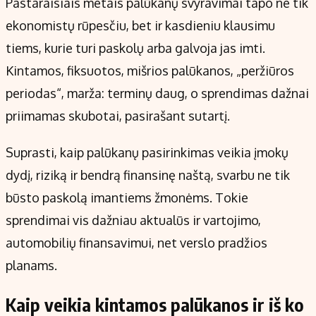
Pastaraisiais metais palūkanų svyravimai tapo ne tik
Kontaktai
ekonomistų rūpesčiu, bet ir kasdieniu klausimu
Regionų naujienos
tiems, kurie turi paskolų arba galvoja jas imti.
Indėlių palūkanos
Kintamos, fiksuotos, mišrios palūkanos, „peržiūros
periodas“, marža: terminų daug, o sprendimas dažnai
priimamas skubotai, pasirašant sutartį.
Suprasti, kaip palūkanų pasirinkimas veikia įmokų
dydį, riziką ir bendrą finansinę naštą, svarbu ne tik
būsto paskolą imantiems žmonėms. Tokie
sprendimai vis dažniau aktualūs ir vartojimo,
automobilių finansavimui, net verslo pradžios
planams.
Kaip veikia kintamos palūkanos ir iš ko