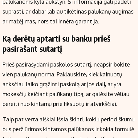
palūkanoms kyla aukštyn. Ši informacija gali padėti
suprasti, ar dabar labiau tikėtinas palūkanų augimas,
ar mažėjimas, nors tai ir nėra garantija.
Ką derėtų aptarti su banku prieš
pasirašant sutartį
Prieš pasirašydami paskolos sutartį, neapsiribokite
vien palūkanų norma. Paklauskite, kiek kainuotų
anksčiau laiko grąžinti paskolą ar jos dalį, ar yra
mokesčių keičiant palūkanų tipą, ar galėsite vėliau
pereiti nuo kintamų prie fiksuotų ir atvirkščiai.
Taip pat verta aiškiai išsiaiškinti, kokiu periodiškumu
bus peržiūrimos kintamos palūkanos ir kokia formulė