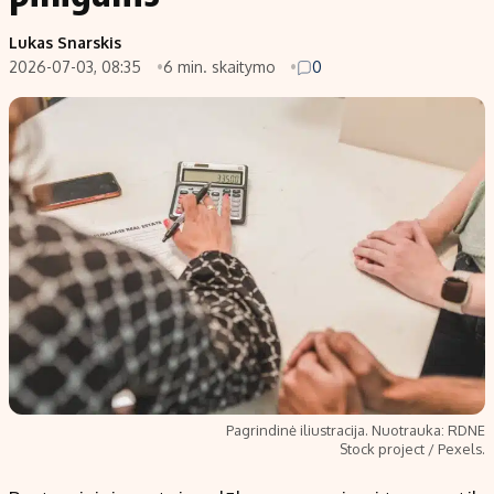
Populiarios temos
Titulinis
Lukas Snarskis
2026-07-03, 08:35
6 min. skaitymo
0
Investavimas
Nedarbo išmokos skaičiuoklė
Akcijų rinka
Indėliai
Saulės elektrinės
Indėlių skaičiuoklė
Kriptovaliutos
Būsto finansai
Infliacija
Įdomios naujienos
Migracija
Redakcija
Apie mus
Redakcijos politika
Pagrindinė iliustracija. Nuotrauka: RDNE
Privatumo politika
Stock project / Pexels.
Turinio žymėjimo taisyklės