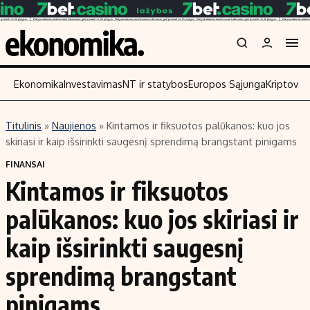
Ekonomika
Investavimas
NT ir statybos
Europos Sąjunga
Kriptoval
Titulinis
»
Naujienos
»
Kintamos ir fiksuotos palūkanos: kuo jos
Turinys
Skaitykite
skiriasi ir kaip išsirinkti saugesnį sprendimą brangstant pinigams
Naujienos
Finansai
FINANSAI
Kintamos ir fiksuotos
Aplinka
Įmonės
Verslas
Žemės ūkis
palūkanos: kuo jos skiriasi ir
Energetika
Technologijos
kaip išsirinkti saugesnį
Ekonomika
Laisvalaikis
sprendimą brangstant
Politika
NT ir statybos
pinigams