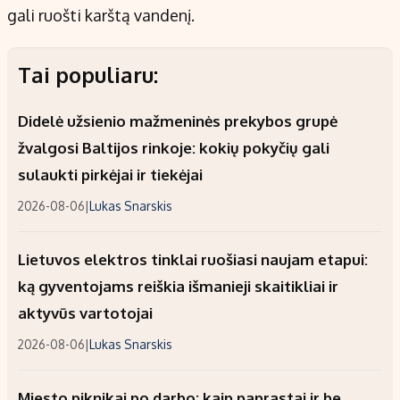
gali ruošti karštą vandenį.
Tai populiaru:
Didelė užsienio mažmeninės prekybos grupė
žvalgosi Baltijos rinkoje: kokių pokyčių gali
sulaukti pirkėjai ir tiekėjai
2026-08-06
|
Lukas Snarskis
Lietuvos elektros tinklai ruošiasi naujam etapui:
ką gyventojams reiškia išmanieji skaitikliai ir
aktyvūs vartotojai
2026-08-06
|
Lukas Snarskis
Miesto piknikai po darbo: kaip paprastai ir be