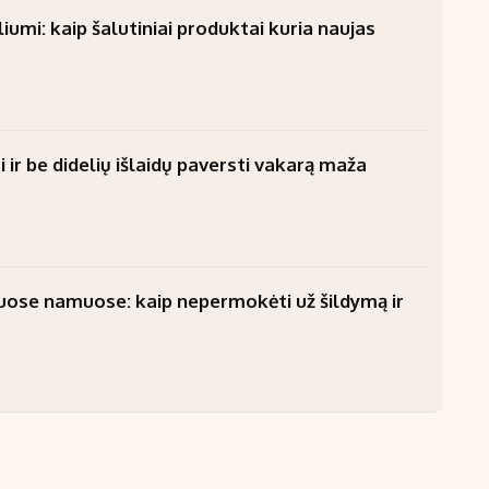
umi: kaip šalutiniai produktai kuria naujas
 ir be didelių išlaidų paversti vakarą maža
uose namuose: kaip nepermokėti už šildymą ir