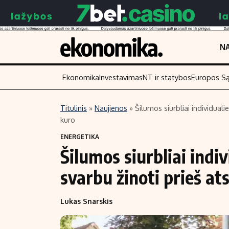
NA
Ekonomika
Investavimas
NT ir statybos
Europos S
Titulinis
»
Naujienos
»
Šilumos siurbliai individual
kuro
Turinys
Skaitykite
ENERGETIKA
Naujienos
Finansai
Šilumos siurbliai ind
Aplinka
Įmonės
svarbu žinoti prieš at
Verslas
Žemės ūkis
Energetika
Technologijos
Lukas Snarskis
Ekonomika
Laisvalaikis
Politika