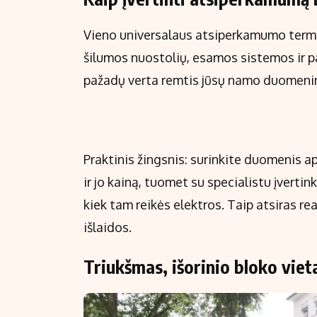
Vieno universalaus atsiperkamumo termin
šilumos nuostolių, esamos sistemos ir p
pažadų verta remtis jūsų namo duomenim
Praktinis žingsnis: surinkite duomenis a
ir jo kainą, tuomet su specialistu įvertink
kiek tam reikės elektros. Taip atsiras re
išlaidos.
Triukšmas, išorinio bloko vie