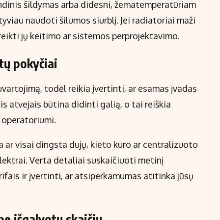
indinis šildymas arba didesni, žematemperatūriam
tyviau naudoti šilumos siurblį. Jei radiatoriai maži
ireikti jų keitimo ar sistemos perprojektavimo.
itų pokyčiai
artojimą, todėl reikia įvertinti, ar esamas įvadas
is atvejais būtina didinti galią, o tai reiškia
o operatoriumi.
 ar visai dingsta dujų, kieto kuro ar centralizuoto
lektrai. Verta detaliai suskaičiuoti metinį
arifais ir įvertinti, ar atsiperkamumas atitinka jūsų
e išgalvotų skaičių