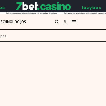
TECHNOLOGIJOS
mpas
Redakcija
kos skaičiuoklė
Apie mus
Redakcijos politika
uoklė
Privatumo politika
i
Turinio žymėjimo taisyklės
enos
Kontaktai
Regionų naujienos