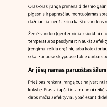
Oras-oras įranga primena didesnio galing
pigesnis ir paprasčiau montuojamas spren
dažniausiai neužtikrina karšto vandens 
Žemė-vanduo (geoterminiai) siurbliai na
temperatūros pasižymi itin aukštu efek
įrengimui reikia gręžinių arba kolektoria
o kai kuriuose sklypuose tokie darbai su
Ar jūsų namas paruoštas šilumo
Prieš pasirenkant įrangą būtina įvertinti
kokybę. Prastai apšiltintam namui reikės 
dirbs mažiau efektyviai, ypač esant dide