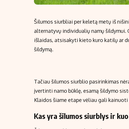
Šilumos siurbliai per keletą metų iš niš
alternatyvų individualių namų šildymui.
išlaidas, atsisakyti kieto kuro katilų ar
šildymą.
Tačiau šilumos siurblio pasirinkimas nėr
įvertinti namo būklę, esamą šildymo sis
Klaidos šiame etape vėliau gali kainuoti 
Kas yra šilumos siurblys ir kuo 