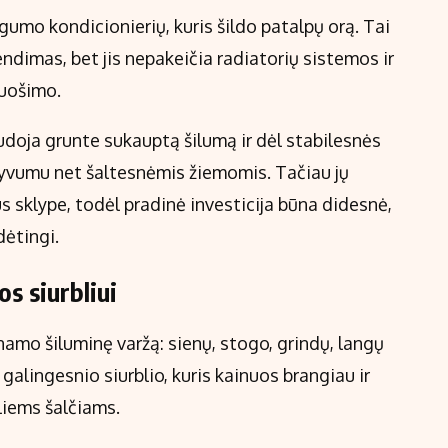
umo kondicionierių, kuris šildo patalpų orą. Tai
dimas, bet jis nepakeičia radiatorių sistemos ir
ruošimo.
udoja grunte sukauptą šilumą ir dėl stabilesnės
tyvumu net šaltesnėmis žiemomis. Tačiau jų
us sklype, todėl pradinė investicija būna didesnė,
dėtingi.
s siurbliui
 namo šiluminę varžą: sienų, stogo, grindų, langų
galingesnio siurblio, kuris kainuos brangiau ir
liems šalčiams.