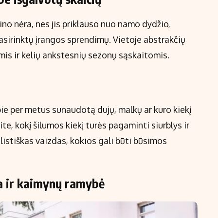
o nėra, nes jis priklauso nuo namo dydžio,
asirinktų įrangos sprendimų. Vietoje abstrakčių
is ir kelių ankstesnių sezonų sąskaitomis.
pie per metus sunaudotą dujų, malkų ar kuro kiekį
ite, kokį šilumos kiekį turės pagaminti siurblys ir
alistiškas vaizdas, kokios gali būti būsimos
ta ir kaimynų ramybė