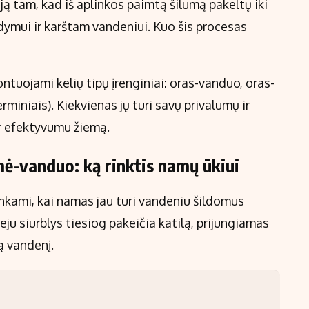
ją tam, kad iš aplinkos paimtą šilumą pakeltų iki
dymui ir karštam vandeniui. Kuo šis procesas
tuojami kelių tipų įrenginiai: oras-vanduo, oras-
iniais). Kiekvienas jų turi savų privalumų ir
ir efektyvumu žiemą.
ė-vanduo: ką rinktis namų ūkiui
nkami, kai namas jau turi vandeniu šildomus
eju siurblys tiesiog pakeičia katilą, prijungiamas
ą vandenį.