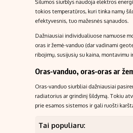
Šilumos siurblys naudoja elektros energi
tokios temperatūros, kuri tinka namų šil
efektyvesnis, tuo mažesnės sąnaudos.
Dažniausiai individualiuose namuose mon
oras ir žemė-vanduo (dar vadinami geoterm
ribojimų, susijusių su kaina, montavimu 
Oras-vanduo, oras-oras ar žem
Oras-vanduo siurbliai dažniausiai pasire
radiatorius ar grindinį šildymą. Tokiu atv
prie esamos sistemos ir gali ruošti karšt
Tai populiaru: