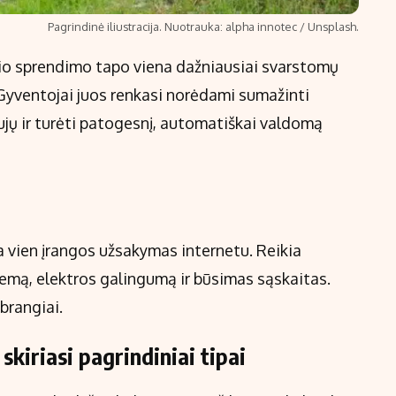
Pagrindinė iliustracija. Nuotrauka: alpha innotec / Unsplash.
inio sprendimo tapo viena dažniausiai svarstomų
 Gyventojai juos renkasi norėdami sumažinti
 dujų ir turėti patogesnį, automatiškai valdomą
a vien įrangos užsakymas internetu. Reikia
temą, elektros galingumą ir būsimas sąskaitas.
brangiai.
skiriasi pagrindiniai tipai