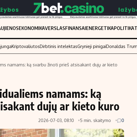
UJIENOS
EKONOMIKA
VERSLAS
FINANSAI
ENERGETIKA
POLITIKA
ąjunga
Kriptovaliutos
Dirbtinis intelektas
Grynieji pinigai
Donaldas Tru
iems namams: ką svarbu žinoti prieš atsisakant dujų ar kieto
Populiarios temos
Titulinis
Investavimas
Nedarbo išmo
ividualiems namams: ką
Akcijų rinka
Indėliai
sisakant dujų ar kieto kuro
Saulės elektrinės
Indėlių skaiči
Kriptovaliutos
Būsto finansa
2026-07-03, 08:10
5 min. skaitymo
0
Infliacija
Įdomios nauji
Migracija