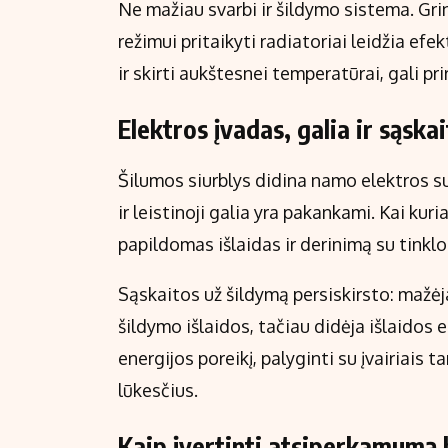
Ne mažiau svarbi ir šildymo sistema. Gr
režimui pritaikyti radiatoriai leidžia efek
ir skirti aukštesnei temperatūrai, gali pr
Elektros įvadas, galia ir sąska
Šilumos siurblys didina namo elektros suv
ir leistinoji galia yra pakankami. Kai kuria
papildomas išlaidas ir derinimą su tinkl
Sąskaitos už šildymą persiskirsto: mažėja
šildymo išlaidos, tačiau didėja išlaidos e
energijos poreikį, palyginti su įvairiais t
lūkesčius.
Kaip įvertinti atsiperkamumą b