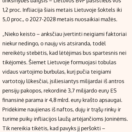
linksmybės baigsis – Lietuvos BVP pasistiebs vos
1,2 proc. Infliacija šiais metais Lietuvoje šoktels iki
5,0 proc., o 2027-2028 metais nuosaikiai mažės.
„Nieko keisto – anksčiau įvertinti neigiami faktoriai
niekur nedingo, o naujų vis atsiranda, todėl
nereikėtų stebėtis, kad lėtėjimas bus spartesnis nei
tikėjomės. Šiemet Lietuvoje formuojasi tobulas
vidaus vartojimo burbulas, kurį pučia teigiami
vartotojų lūkesčiai, įsiliesiantys milijardai iš antros
pensijų pakopos, rekordinė 3,7 milijardo eurų ES
finansinė parama ir 4,8 mlrd. eurų krašto apsaugai.
Pridėkime naujienas iš naftos, dujų ir trąšų rinkų ir
turime puikų infliacijos laužą artėjančioms Joninėms.
Tik nereikia tikėtis, kad pavyks jį peršokti –