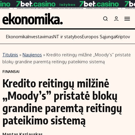
Ekonomika
Investavimas
NT ir statybos
Europos Sąjunga
Kriptoval
Titulinis
»
Naujienos
»
Kredito reitingų milžinė „Moody’s” pristatė
Turinys
Skaitykite
blokų grandine paremtą reitingų pateikimo sistemą
Naujienos
Finansai
FINANSAI
Kredito reitingų milžinė
Aplinka
Įmonės
Verslas
Žemės ūkis
„Moody’s” pristatė blokų
Energetika
Technologijos
grandine paremtą reitingų
Ekonomika
Laisvalaikis
pateikimo sistemą
Politika
NT ir statybos
Mantas Kazlauskas