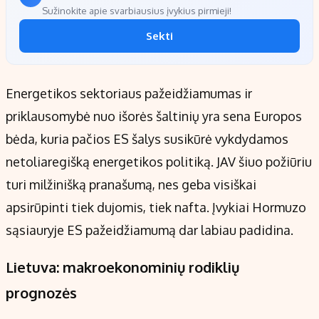
Sužinokite apie svarbiausius įvykius pirmieji!
Sekti
Energetikos sektoriaus pažeidžiamumas ir
priklausomybė nuo išorės šaltinių yra sena Europos
bėda, kuria pačios ES šalys susikūrė vykdydamos
netoliaregišką energetikos politiką. JAV šiuo požiūriu
turi milžinišką pranašumą, nes geba visiškai
apsirūpinti tiek dujomis, tiek nafta. Įvykiai Hormuzo
sąsiauryje ES pažeidžiamumą dar labiau padidina.
Lietuva: makroekonominių rodiklių
prognozės