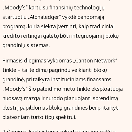
„Moody’s“ kartu su finansinių technologijų
startuoliu „Alphaledger“ vykdė bandomąją
programą, kuria siekta įvertinti, kaip tradiciniai
kredito reitingai galėtų būti integruojami į blokų
grandinių sistemas.
Pirmasis diegimas vykdomas „Canton Network“
tinkle – tai leidimų pagrindu veikianti blokų
grandinė, pritaikyta instituciniams finansams.
„Moody’s“ šio paleidimo metu tinkle eksploatuoja
nuosavą mazgą ir nurodo planuojanti sprendimą
plėsti į papildomas blokų grandines bei pritaikyti
platesniam turto tipų spektrui.
Pažymima, kad sistema sukurta taip, jog galėtų