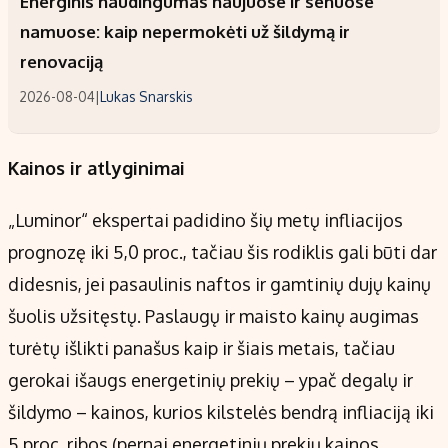
Energinis naudingumas naujuose ir senuose
namuose: kaip nepermokėti už šildymą ir
renovaciją
2026-08-04
|
Lukas Snarskis
Kainos ir atlyginimai
„Luminor“ ekspertai padidino šių metų infliacijos
prognozę iki 5,0 proc., tačiau šis rodiklis gali būti dar
didesnis, jei pasaulinis naftos ir gamtinių dujų kainų
šuolis užsitęstų. Paslaugų ir maisto kainų augimas
turėtų išlikti panašus kaip ir šiais metais, tačiau
gerokai išaugs energetinių prekių – ypač degalų ir
šildymo – kainos, kurios kilstelės bendrą infliaciją iki
5 proc. ribos (pernai energetinių prekių kainos