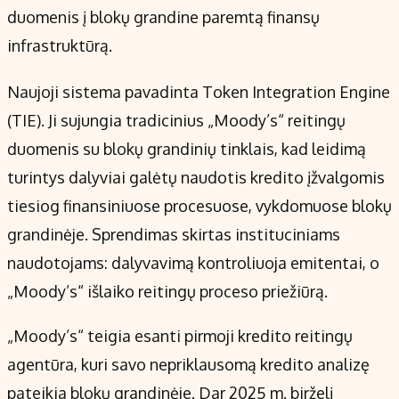
Kontaktai
duomenis į blokų grandine paremtą finansų
Regionų naujienos
infrastruktūrą.
Indėlių palūkanos
Naujoji sistema pavadinta Token Integration Engine
(TIE). Ji sujungia tradicinius „Moody’s“ reitingų
duomenis su blokų grandinių tinklais, kad leidimą
turintys dalyviai galėtų naudotis kredito įžvalgomis
tiesiog finansiniuose procesuose, vykdomuose blokų
grandinėje. Sprendimas skirtas instituciniams
naudotojams: dalyvavimą kontroliuoja emitentai, o
„Moody’s“ išlaiko reitingų proceso priežiūrą.
„Moody’s“ teigia esanti pirmoji kredito reitingų
agentūra, kuri savo nepriklausomą kredito analizę
pateikia blokų grandinėje. Dar 2025 m. birželį