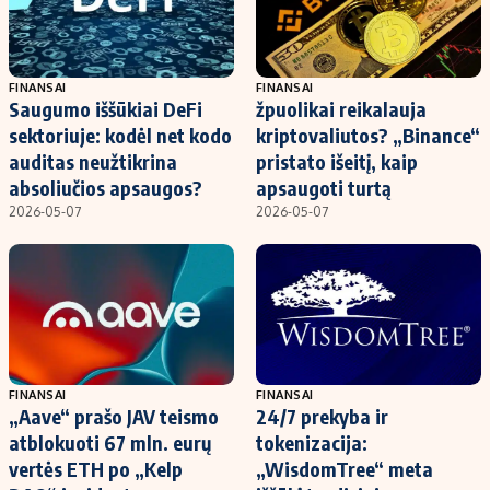
FINANSAI
FINANSAI
Saugumo iššūkiai DeFi
žpuolikai reikalauja
sektoriuje: kodėl net kodo
kriptovaliutos? „Binance“
auditas neužtikrina
pristato išeitį, kaip
absoliučios apsaugos?
apsaugoti turtą
2026-05-07
2026-05-07
FINANSAI
FINANSAI
„Aave“ prašo JAV teismo
24/7 prekyba ir
atblokuoti 67 mln. eurų
tokenizacija:
vertės ETH po „Kelp
„WisdomTree“ meta