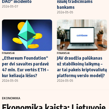
DAO“ incidento
iššūkį tradiciniams
bankams
2026-05-07
2026-05-05
FINANSAI
FINANSAI
„Ethereum Foundation“
JAV draudžia palūkanas
per dvi savaites pardavė
už stabilkoinų laikymą –
47 mln. Eur vertės ETH –
ar tai pakeis kriptovaliutų
kur keliauja lėšos?
platformų verslo modelį?
2026-05-05
2026-05-05
EKONOMIKA
Ekonomika kaista: Lietuvoje