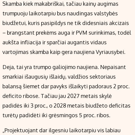
Skamba kiek makabriškai, tačiau kainų augimas
trumpuoju laikotarpiu bus naudingas valstybės
biudžetui, kuris pasipildys ne tik didesniais akcizais
– brangstant prekėms auga ir PVM surinkimas, todėl
aukšta infliacija ir sparčiai augantis vidaus
vartojimas skamba kaip gera naujiena Vyriausybei.
Deja, tai yra trumpo galiojimo naujiena. Nepaisant
smarkiai išaugusių išlaidų, valdžios sektoriaus
balansą šiemet dar pavyks išlaikyti padoraus 2 proc.
deficito ribose. Tačiau jau 2027 metais skylė
padidės iki 3 proc., o 2028 metais biudžeto deficitas
turėtų padidėti iki grėsmingos 5 proc. ribos.
„Projektuojant dar ilgesniu laikotarpiu vis labiau