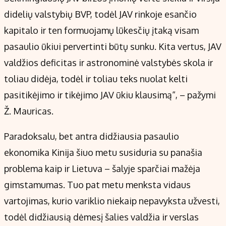
didelių valstybių BVP, todėl JAV rinkoje esančio
kapitalo ir ten formuojamų lūkesčių įtaką visam
pasaulio ūkiui pervertinti būtų sunku. Kita vertus, JAV
valdžios deficitas ir astronominė valstybės skola ir
toliau didėja, todėl ir toliau teks nuolat kelti
pasitikėjimo ir tikėjimo JAV ūkiu klausimą“, – pažymi
Ž. Mauricas.
Paradoksalu, bet antra didžiausia pasaulio
ekonomika Kinija šiuo metu susiduria su panašia
problema kaip ir Lietuva – šalyje sparčiai mažėja
gimstamumas. Tuo pat metu menksta vidaus
vartojimas, kurio variklio niekaip nepavyksta užvesti,
todėl didžiausią dėmesį šalies valdžia ir verslas