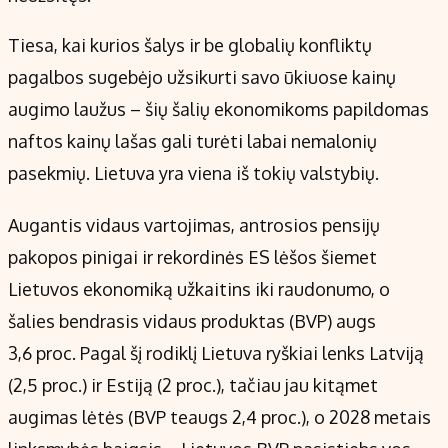
Tiesa, kai kurios šalys ir be globalių konfliktų
pagalbos sugebėjo užsikurti savo ūkiuose kainų
augimo laužus – šių šalių ekonomikoms papildomas
naftos kainų lašas gali turėti labai nemalonių
pasekmių. Lietuva yra viena iš tokių valstybių.
Augantis vidaus vartojimas, antrosios pensijų
pakopos pinigai ir rekordinės ES lėšos šiemet
Lietuvos ekonomiką užkaitins iki raudonumo, o
šalies bendrasis vidaus produktas (BVP) augs
3,6 proc. Pagal šį rodiklį Lietuva ryškiai lenks Latviją
(2,5 proc.) ir Estiją (2 proc.), tačiau jau kitąmet
augimas lėtės (BVP teaugs 2,4 proc.), o 2028 metais