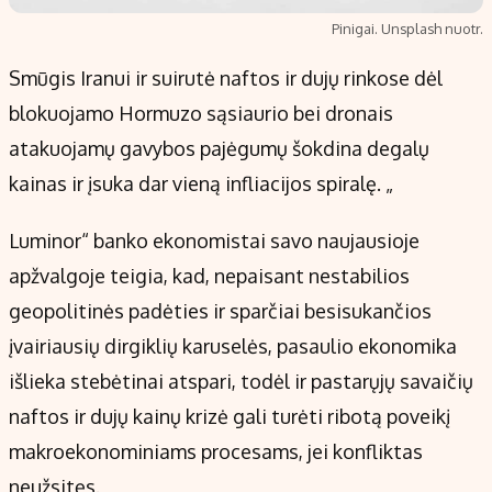
Pinigai. Unsplash nuotr.
Smūgis Iranui ir suirutė naftos ir dujų rinkose dėl
blokuojamo Hormuzo sąsiaurio bei dronais
atakuojamų gavybos pajėgumų šokdina degalų
kainas ir įsuka dar vieną infliacijos spiralę. „
Luminor“ banko ekonomistai savo naujausioje
apžvalgoje teigia, kad, nepaisant nestabilios
geopolitinės padėties ir sparčiai besisukančios
įvairiausių dirgiklių karuselės, pasaulio ekonomika
išlieka stebėtinai atspari, todėl ir pastarųjų savaičių
naftos ir dujų kainų krizė gali turėti ribotą poveikį
makroekonominiams procesams, jei konfliktas
neužsitęs.