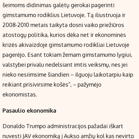
šeimoms didinimas galėtų gerokai pagerinti
gimstamumo rodiklius Lietuvoje. Tą iliustruoja ir
2008-2010 metais taikyta dosni vaiko priežiūros
atostogų politika, kurios dėka net ir ekonominės
krizės akivaizdoje gimstamumo rodikliai Lietuvoje
pagerėjo. Esant tokiam žemam gimstamumo lygiui,
valstybei privalu nedelsiant imtis veiksmų, nes jei
nieko nesiimsime šiandien – ilguoju laikotarpiu kaip
reikiant prisivirsime košės“, – pažymėjo
ekonomistas.
Pasaulio ekonomika
Donaldo Trumpo administracijos pažadai iškart
nuvesti JAV ekonomiką į Aukso amžių kol kas nevirto