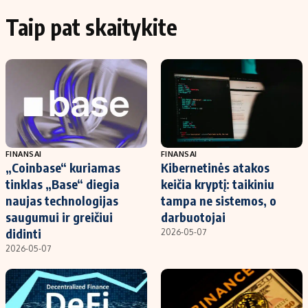
Taip pat skaitykite
FINANSAI
FINANSAI
„Coinbase“ kuriamas
Kibernetinės atakos
tinklas „Base“ diegia
keičia kryptį: taikiniu
naujas technologijas
tampa ne sistemos, o
saugumui ir greičiui
darbuotojai
didinti
2026-05-07
2026-05-07