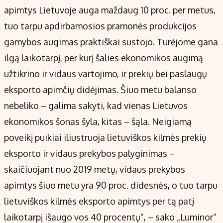
apimtys Lietuvoje auga maždaug 10 proc. per metus,
tuo tarpu apdirbamosios pramonės produkcijos
gamybos augimas praktiškai sustojo. Turėjome gana
ilgą laikotarpį, per kurį šalies ekonomikos augimą
užtikrino ir vidaus vartojimo, ir prekių bei paslaugų
eksporto apimčių didėjimas. Šiuo metu balanso
nebeliko – galima sakyti, kad vienas Lietuvos
ekonomikos šonas šyla, kitas – šąla. Neigiamą
poveikį puikiai iliustruoja lietuviškos kilmės prekių
eksporto ir vidaus prekybos palyginimas –
skaičiuojant nuo 2019 metų, vidaus prekybos
apimtys šiuo metu yra 90 proc. didesnės, o tuo tarpu
lietuviškos kilmės eksporto apimtys per tą patį
laikotarpį išaugo vos 40 procentų“, – sako „Luminor“