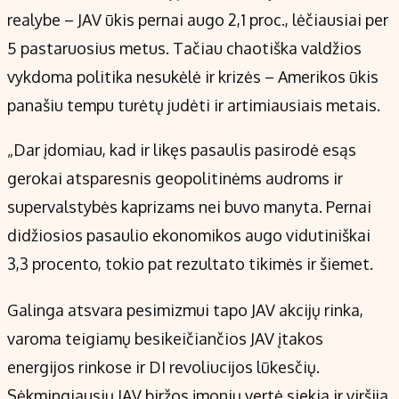
realybe – JAV ūkis pernai augo 2,1 proc., lėčiausiai per
5 pastaruosius metus. Tačiau chaotiška valdžios
vykdoma politika nesukėlė ir krizės – Amerikos ūkis
panašiu tempu turėtų judėti ir artimiausiais metais.
„Dar įdomiau, kad ir likęs pasaulis pasirodė esąs
gerokai atsparesnis geopolitinėms audroms ir
supervalstybės kaprizams nei buvo manyta. Pernai
didžiosios pasaulio ekonomikos augo vidutiniškai
3,3 procento, tokio pat rezultato tikimės ir šiemet.
Galinga atsvara pesimizmui tapo JAV akcijų rinka,
varoma teigiamų besikeičiančios JAV įtakos
energijos rinkose ir DI revoliucijos lūkesčių.
Sėkmingiausių JAV biržos įmonių vertė siekia ir viršija