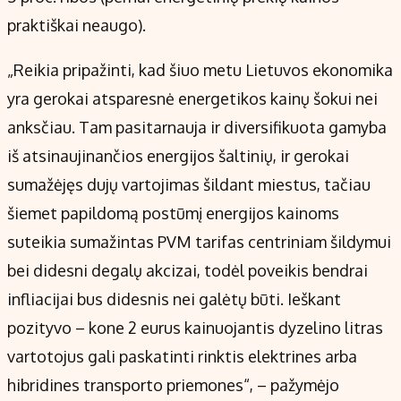
praktiškai neaugo).
„Reikia pripažinti, kad šiuo metu Lietuvos ekonomika
yra gerokai atsparesnė energetikos kainų šokui nei
anksčiau. Tam pasitarnauja ir diversifikuota gamyba
iš atsinaujinančios energijos šaltinių, ir gerokai
sumažėjęs dujų vartojimas šildant miestus, tačiau
šiemet papildomą postūmį energijos kainoms
suteikia sumažintas PVM tarifas centriniam šildymui
bei didesni degalų akcizai, todėl poveikis bendrai
infliacijai bus didesnis nei galėtų būti. Ieškant
pozityvo – kone 2 eurus kainuojantis dyzelino litras
vartotojus gali paskatinti rinktis elektrines arba
hibridines transporto priemones“, – pažymėjo