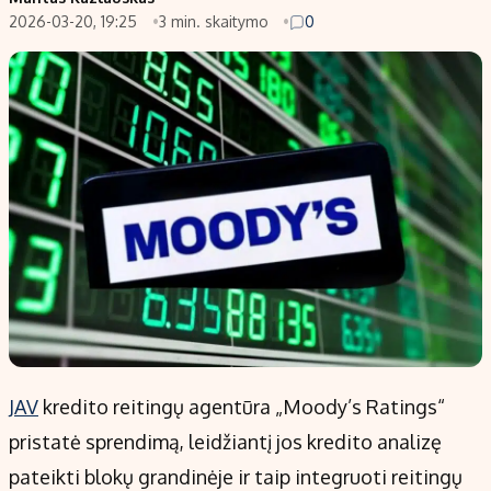
2026-03-20, 19:25
3 min. skaitymo
0
Populiarios temos
Titulinis
Investavimas
Nedarbo išmokos skaičiu
Akcijų rinka
Indėliai
Saulės elektrinės
Indėlių skaičiuoklė
Kriptovaliutos
Būsto finansai
Infliacija
Įdomios naujienos
Migracija
Redakcija
Apie mus
Redakcijos politika
JAV
kredito reitingų agentūra „Moody’s Ratings“
Privatumo politika
pristatė sprendimą, leidžiantį jos kredito analizę
Turinio žymėjimo taisyklės
pateikti blokų grandinėje ir taip integruoti reitingų