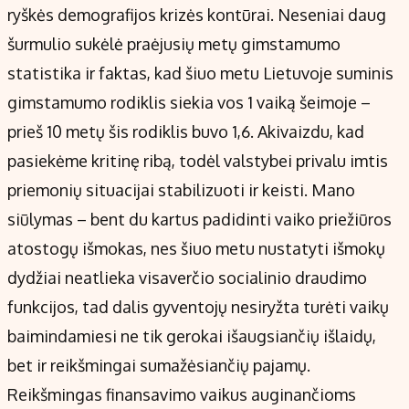
ryškės demografijos krizės kontūrai. Neseniai daug
šurmulio sukėlė praėjusių metų gimstamumo
statistika ir faktas, kad šiuo metu Lietuvoje suminis
gimstamumo rodiklis siekia vos 1 vaiką šeimoje –
prieš 10 metų šis rodiklis buvo 1,6. Akivaizdu, kad
pasiekėme kritinę ribą, todėl valstybei privalu imtis
priemonių situacijai stabilizuoti ir keisti. Mano
siūlymas – bent du kartus padidinti vaiko priežiūros
atostogų išmokas, nes šiuo metu nustatyti išmokų
dydžiai neatlieka visaverčio socialinio draudimo
funkcijos, tad dalis gyventojų nesiryžta turėti vaikų
baimindamiesi ne tik gerokai išaugsiančių išlaidų,
bet ir reikšmingai sumažėsiančių pajamų.
Reikšmingas finansavimo vaikus auginančioms