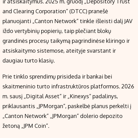
ir atsiskaitymus. 2025 m. gruodį „Depository Trust
and Clearing Corporation“ (DTCC) pranešė
planuojanti „Canton Network“ tinkle išleisti dalį JAV
iždo vertybinių popierių, taip plečiant blokų
grandinės procesų taikymą pagrindinėse kliringo ir
atsiskaitymo sistemose, ateityje svarstant ir
daugiau turto klasių.
Prie tinklo sprendimų prisideda ir bankai bei
skaitmeninio turto infrastruktūros platformos. 2026
m. sausį „Digital Asset“ ir „Kinexys“ padalinys,
priklausantis „JPMorgan“, paskelbė planus perkelti į
„Canton Network“ „JPMorgan“ dolerio depozito
žetoną „JPM Coin“.