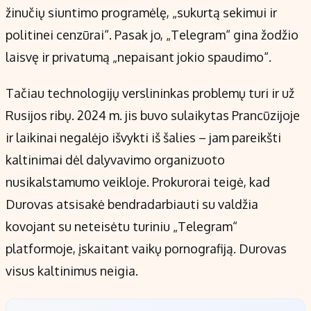
žinučių siuntimo programėlę, „sukurtą sekimui ir
politinei cenzūrai“. Pasak jo, „Telegram“ gina žodžio
laisvę ir privatumą „nepaisant jokio spaudimo“.
Tačiau technologijų verslininkas problemų turi ir už
Rusijos ribų. 2024 m. jis buvo sulaikytas Prancūzijoje
ir laikinai negalėjo išvykti iš šalies – jam pareikšti
kaltinimai dėl dalyvavimo organizuoto
nusikalstamumo veikloje. Prokurorai teigė, kad
Durovas atsisakė bendradarbiauti su valdžia
kovojant su neteisėtu turiniu „Telegram“
platformoje, įskaitant vaikų pornografiją. Durovas
visus kaltinimus neigia.