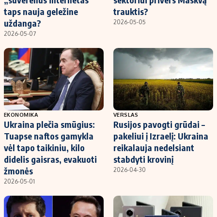
taps nauja geležine
trauktis?
uždanga?
2026-05-05
2026-05-07
EKONOMIKA
VERSLAS
Ukraina plečia smūgius:
Rusijos pavogti grūdai –
Tuapse naftos gamykla
pakeliui į Izraelį: Ukraina
vėl tapo taikiniu, kilo
reikalauja nedelsiant
didelis gaisras, evakuoti
stabdyti krovinį
žmonės
2026-04-30
2026-05-01