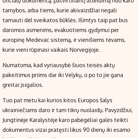
oficialų dokumentą, patvirtinantį atleidimą nuo karo
tarnybos, arba tiems, kurie akivaizdžiai negali
tarnauti dėl sveikatos būklės. Išimtys taip pat bus
daromos asmenims, evakuotiems gydymui per
europinę Medevac sistemą, ir vienišiems tėvams,
kurie vieni rūpinasi vaikais Norvegijoje.
Numatoma, kad vyriausybė šiuos teisės aktų
pakeitimus priims dar iki Velykų, o po to jie gana
greitai įsigalios.
Tuo pat metu kai kurios kitos Europos šalys
ukrainiečiams daro ir tam tikrų nuolaidų. Pavyzdžiui,
Jungtinėje Karalystėje karo pabėgėliai galės teikti
dokumentus vizai pratęsti likus 90 dienų iki esamo