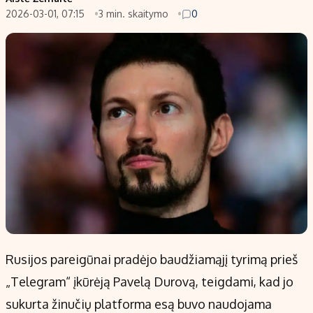
2026-03-01, 07:15
3 min. skaitymo
0
Populiarios temos
Titulinis
Investavimas
Nedarbo išmokos skaičiuoklė
Akcijų rinka
Indėliai
Saulės elektrinės
Indėlių skaičiuoklė
Kriptovaliutos
Būsto finansai
Infliacija
Įdomios naujienos
Migracija
Redakcija
Apie mus
Redakcijos politika
Rusijos pareigūnai pradėjo baudžiamąjį tyrimą prieš
Privatumo politika
„Telegram“ įkūrėją Pavelą Durovą, teigdami, kad jo
Turinio žymėjimo taisyklės
sukurta žinučių platforma esą buvo naudojama