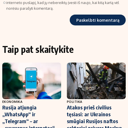
interneto puslapį, kad jų nebereiktų įvesti iš naujo, kai kitą kartą vėl
norėsiu parašyti komentarą.
Taip pat skaitykite
EKONOMIKA
POLITIKA
Rusija atjungia
Atakos prieš civilius
„WhatsApp“ ir
tęsiasi: ar Ukrainos
„Telegram“ – ar
smūgiai Rusijos naftos
„suverenus internetas“
sektoriui privers Maskvą