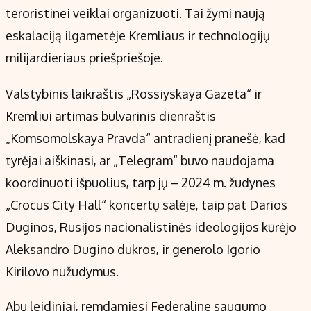
Kontaktai
teroristinei veiklai organizuoti. Tai žymi naują
Regionų naujienos
eskalaciją ilgametėje Kremliaus ir technologijų
Indėlių palūkanos
milijardieriaus priešpriešoje.
Valstybinis laikraštis „Rossiyskaya Gazeta“ ir
Kremliui artimas bulvarinis dienraštis
„Komsomolskaya Pravda“ antradienį pranešė, kad
tyrėjai aiškinasi, ar „Telegram“ buvo naudojama
koordinuoti išpuolius, tarp jų – 2024 m. žudynes
„Crocus City Hall“ koncertų salėje, taip pat Darios
Duginos, Rusijos nacionalistinės ideologijos kūrėjo
Aleksandro Dugino dukros, ir generolo Igorio
Kirilovo nužudymus.
Abu leidiniai, remdamiesi Federaline saugumo