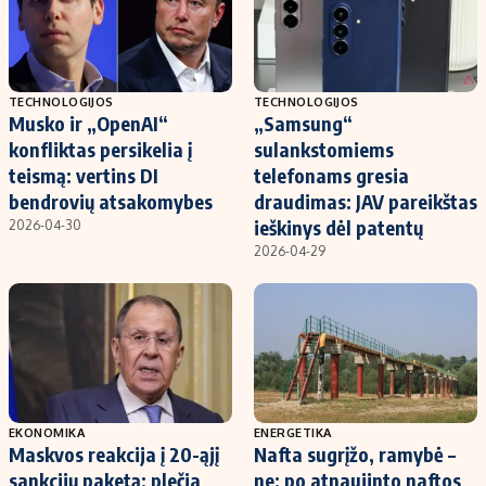
TECHNOLOGIJOS
TECHNOLOGIJOS
Musko ir „OpenAI“
„Samsung“
konfliktas persikelia į
sulankstomiems
teismą: vertins DI
telefonams gresia
bendrovių atsakomybes
draudimas: JAV pareikštas
ieškinys dėl patentų
2026-04-30
2026-04-29
EKONOMIKA
ENERGETIKA
Maskvos reakcija į 20-ąjį
Nafta sugrįžo, ramybė –
sankcijų paketą: plečia
ne: po atnaujinto naftos