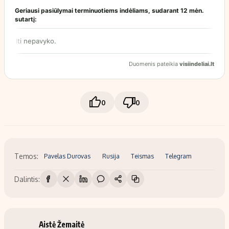
0
0
Temos:
Pavelas Durovas
Rusija
Teismas
Telegram
Dalintis:
Aistė Žemaitė