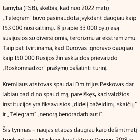
tarnyba (FSB), skelbia, kad nuo 2022 metų
„Telegram“ buvo pasinaudota įvykdant daugiau kaip
153 000 nusikaltimų. Iš jų apie 33 000 bylų esą
susijusios su diversijomis, terorizmu ar ekstremizmu.
Taip pat tvirtinama, kad Durovas ignoravo daugiau
kaip 150 000 Rusijos žiniasklaidos prievaizdo
„Roskomnadzor“ prašymų pašalinti turinį.
Kremliaus atstovas spaudai Dmitrijus Peskovas dar
labiau padidino spaudimą, pareiškęs, kad valdžios
institucijos yra fiksavusios „didelį pažeidimų skaičių“
ir „Telegram“ „nenorą bendradarbiauti“.
Šis tyrimas – naujas etapas daugiau kaip dešimtmetį
trunkančiame Maskvos konflikte su Durovu. 2018 m.