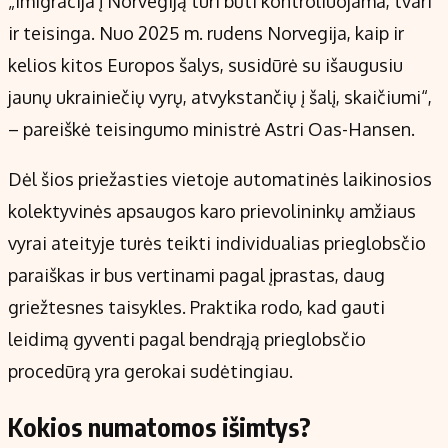
„Imigracija į Norvegiją turi būti kontroliuojama, tvari
ir teisinga. Nuo 2025 m. rudens Norvegija, kaip ir
kelios kitos Europos šalys, susidūrė su išaugusiu
jaunų ukrainiečių vyrų, atvykstančių į šalį, skaičiumi“,
– pareiškė teisingumo ministrė Astri Oas-Hansen.
Dėl šios priežasties vietoje automatinės laikinosios
kolektyvinės apsaugos karo prievolininkų amžiaus
vyrai ateityje turės teikti individualias prieglobsčio
paraiškas ir bus vertinami pagal įprastas, daug
griežtesnes taisykles. Praktika rodo, kad gauti
leidimą gyventi pagal bendrąją prieglobsčio
procedūrą yra gerokai sudėtingiau.
Kokios numatomos išimtys?