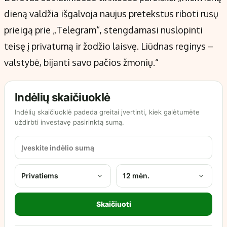
dieną valdžia išgalvoja naujus pretekstus riboti rusų
prieigą prie „Telegram“, stengdamasi nuslopinti
teisę į privatumą ir žodžio laisvę. Liūdnas reginys –
valstybė, bijanti savo pačios žmonių.“