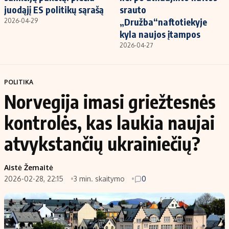
juodąjį ES politikų sąrašą
srauto
„Družba“naftotiekyje
2026-04-29
kyla naujos įtampos
2026-04-27
POLITIKA
Norvegija imasi griežtesnės
kontrolės, kas laukia naujai
atvykstančių ukrainiečių?
Aistė Žemaitė
2026-02-28, 22:15
3 min. skaitymo
0