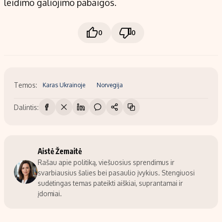
leidimo galiojimo pabaigos.
0
0
Temos:
Karas Ukrainoje
Norvegija
Dalintis:
Aistė Žemaitė
Rašau apie politiką, viešuosius sprendimus ir
svarbiausius šalies bei pasaulio įvykius. Stengiuosi
sudėtingas temas pateikti aiškiai, suprantamai ir
įdomiai.