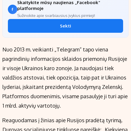
Skaitykite mūsų naujienas „Facebook“
platformoje
Sužinokite apie svarbiausius įvykius pirmieji!
Sekti
Nuo 2013 m. veikianti „Telegram“ tapo viena
pagrindinių informacijos sklaidos priemonių Rusijoje
ir visoje Ukrainos karo zonoje. Ja naudojasi tiek
valdžios atstovai, tiek opozicija, taip pat ir Ukrainos
lyderiai, įskaitant prezidentą Volodymyrą Zelenskį.
Platformos duomenimis, visame pasaulyje ji turi apie
1 mlrd. aktyvių vartotojų.
Reaguodamas į žinias apie Rusijos pradėtą tyrimą,
Durovas socialiniuose tinkluose pareiškė: „Kiekvieną