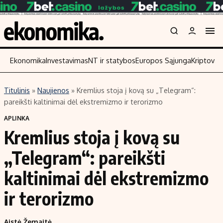
Ekonomika
Investavimas
NT ir statybos
Europos Sąjunga
Kriptoval
Titulinis
»
Naujienos
»
Kremlius stoja į kovą su „Telegram“:
Turinys
Skaitykite
pareikšti kaltinimai dėl ekstremizmo ir terorizmo
Naujienos
Finansai
APLINKA
Kremlius stoja į kovą su
Aplinka
Įmonės
Verslas
Žemės ūkis
„Telegram“: pareikšti
Energetika
Technologijos
kaltinimai dėl ekstremizmo
Ekonomika
Laisvalaikis
ir terorizmo
Politika
NT ir statybos
Aistė Žemaitė