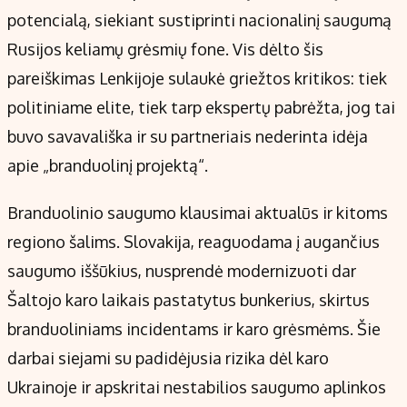
potencialą, siekiant sustiprinti nacionalinį saugumą
Rusijos keliamų grėsmių fone. Vis dėlto šis
pareiškimas Lenkijoje sulaukė griežtos kritikos: tiek
politiniame elite, tiek tarp ekspertų pabrėžta, jog tai
buvo savavališka ir su partneriais nederinta idėja
apie „branduolinį projektą“.
Branduolinio saugumo klausimai aktualūs ir kitoms
regiono šalims. Slovakija, reaguodama į augančius
saugumo iššūkius, nusprendė modernizuoti dar
Šaltojo karo laikais pastatytus bunkerius, skirtus
branduoliniams incidentams ir karo grėsmėms. Šie
darbai siejami su padidėjusia rizika dėl karo
Ukrainoje ir apskritai nestabilios saugumo aplinkos