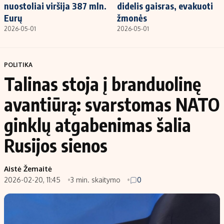
nuostoliai viršija 387 mln.
didelis gaisras, evakuoti
Eurų
žmonės
2026-05-01
2026-05-01
POLITIKA
Talinas stoja į branduolinę
avantiūrą: svarstomas NATO
ginklų atgabenimas šalia
Rusijos sienos
Aistė Žemaitė
2026-02-20, 11:45
3 min. skaitymo
0