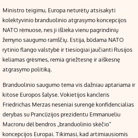
Ministro teigimu, Europa neturėtų atsisakyti
kolektyvinio branduolinio atgrasymo koncepcijos
NATO rėmuose, nes ji išlieka vienu pagrindinių
žemyno saugumo ramščių. Estija, būdama NATO
rytinio flango valstybė ir tiesiogiai jaučianti Rusijos
keliamas grėsmes, remia griežtesnę ir aiškesnę
atgrasymo politiką.
Branduolinio saugumo tema vis dažniau aptariama ir
kitose Europos šalyse. Vokietijos kancleris
Friedrichas Merzas neseniai surengė konfidencialias
derybas su Prancūzijos prezidentu Emmanueliu
Macronu dėl bendros „branduolinio skėčio“
koncepcijos Europai. Tikimasi, kad artimiausiomis