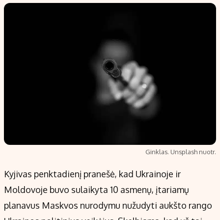
Populiarios temos
Titulinis
Investavimas
Nedarbo išmokos skaičiuoklė
Akcijų rinka
Indėliai
Saulės elektrinės
Indėlių skaičiuoklė
Kriptovaliutos
Būsto finansai
Infliacija
Įdomios naujienos
Migracija
Redakcija
Ginklas. Unsplash nuotr.
Apie mus
Kyjivas penktadienį pranešė, kad Ukrainoje ir
Redakcijos politika
Moldovoje buvo sulaikyta 10 asmenų, įtariamų
Privatumo politika
planavus Maskvos nurodymu nužudyti aukšto rango
Turinio žymėjimo taisyklės