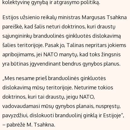
kolektyvinę gynybą ir atgrasymo politiką.
Estijos užsienio reikalų ministras Margusas Tsahkna
pareiškė, kad šalis neturi doktrinos, kuri draustų
sąjungininkų branduolinės ginkluotės dislokavimą
šalies teritorijoje. Pasak jo, Talinas nepritars jokiems
apribojimams, jei NATO manytų, kad toks žingsnis
yra būtinas įgyvendinant bendrus gynybos planus.
„Mes nesame prieš branduolinės ginkluotės
dislokavimą mūsų teritorijoje. Neturime tokios
doktrinos, kuri tai draustų, jeigu NATO,
vadovaudamasi mūsų gynybos planais, nuspręstų,
pavyzdžiui, dislokuoti branduolinį ginklą ir Estijoje“,
– pabrėžė M. Tsahkna.