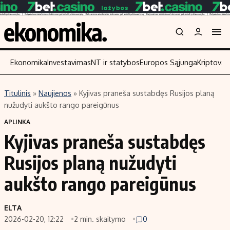
Ekonomika
Investavimas
NT ir statybos
Europos Sąjunga
Kriptoval
Titulinis
»
Naujienos
»
Kyjivas praneša sustabdęs Rusijos planą
Turinys
Skaitykite
nužudyti aukšto rango pareigūnus
Naujienos
Finansai
APLINKA
Kyjivas praneša sustabdęs
Aplinka
Įmonės
Verslas
Žemės ūkis
Rusijos planą nužudyti
Energetika
Technologijos
aukšto rango pareigūnus
Ekonomika
Laisvalaikis
Politika
ELTA
NT ir statybos
2026-02-20, 12:22
2 min. skaitymo
0