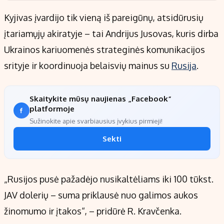
Kyjivas įvardijo tik vieną iš pareigūnų, atsidūrusių
įtariamųjų akiratyje – tai Andrijus Jusovas, kuris dirba
Ukrainos kariuomenės strateginės komunikacijos
srityje ir koordinuoja belaisvių mainus su
Rusija
.
Skaitykite mūsų naujienas „Facebook“
platformoje
Sužinokite apie svarbiausius įvykius pirmieji!
Sekti
„Rusijos pusė pažadėjo nusikaltėliams iki 100 tūkst.
JAV dolerių – suma priklausė nuo galimos aukos
žinomumo ir įtakos“, – pridūrė R. Kravčenka.