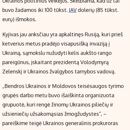
Ukrainos politinius veikėjus. Skelbiama, kad už tai
Kontaktai
buvo žadamos iki 100 tūkst.
JAV
dolerių (85 tūkst.
Regionų naujienos
eurų) išmokos.
Indėlių palūkanos
Kyjivas jau anksčiau yra apkaltinęs Rusiją, kuri prieš
ketverius metus pradėjo visapusišką invaziją į
Ukrainą, sąmokslu nužudyti kelis aukšto rango
pareigūnus, įskaitant prezidentą Volodymyrą
Zelenskį ir Ukrainos žvalgybos tarnybos vadovą.
„Bendros Ukrainos ir Moldovos teisėsaugos tyrimo
grupės darbo metu buvo išaiškinta organizuota
grupuotė, kuri rengė žinomų Ukrainos piliečių ir
užsieniečių užsakomąsias žmogžudystes“, –
pareiškime teigė Ukrainos generalinis prokuroras