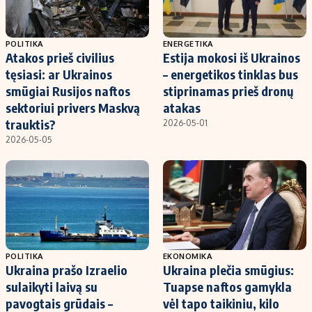
POLITIKA
ENERGETIKA
Atakos prieš civilius
Estija mokosi iš Ukrainos
tęsiasi: ar Ukrainos
– energetikos tinklas bus
smūgiai Rusijos naftos
stiprinamas prieš dronų
sektoriui privers Maskvą
atakas
trauktis?
2026-05-01
2026-05-05
POLITIKA
EKONOMIKA
Ukraina prašo Izraelio
Ukraina plečia smūgius:
sulaikyti laivą su
Tuapse naftos gamykla
pavogtais grūdais –
vėl tapo taikiniu, kilo