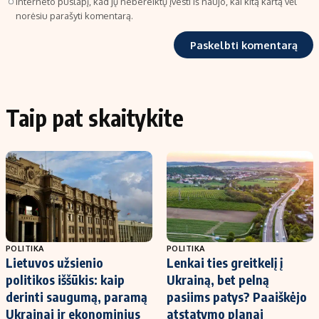
interneto puslapį, kad jų nebereiktų įvesti iš naujo, kai kitą kartą vėl
norėsiu parašyti komentarą.
Taip pat skaitykite
POLITIKA
POLITIKA
Lietuvos užsienio
Lenkai ties greitkelį į
politikos iššūkis: kaip
Ukrainą, bet pelną
derinti saugumą, paramą
pasiims patys? Paaiškėjo
Ukrainai ir ekonominius
atstatymo planai