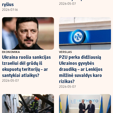
ryšius
2026-05-07
2026-07-16
EKONOMIKA
VERSLAS
Ukraina ruošia sankcijas
PZU perka didžiausią
Izraeliui dėl grūdų iš
Ukrainos gyvybės
okupuotų teritorijų – ar
draudiką – ar Lenkijos
santykiai atlaikys?
milžinė suvaldys karo
rizikas?
2026-05-07
2026-05-07