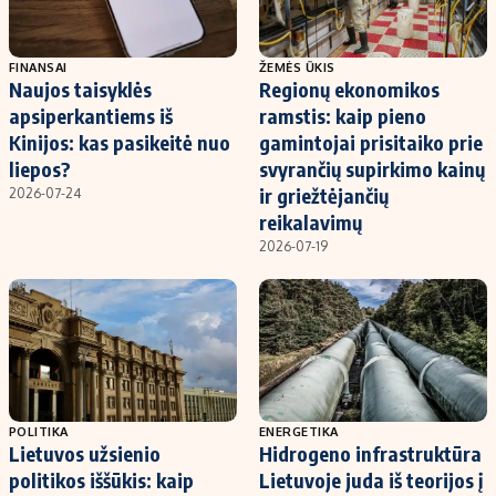
FINANSAI
ŽEMĖS ŪKIS
Naujos taisyklės
Regionų ekonomikos
apsiperkantiems iš
ramstis: kaip pieno
Kinijos: kas pasikeitė nuo
gamintojai prisitaiko prie
liepos?
svyrančių supirkimo kainų
ir griežtėjančių
2026-07-24
reikalavimų
2026-07-19
POLITIKA
ENERGETIKA
Lietuvos užsienio
Hidrogeno infrastruktūra
politikos iššūkis: kaip
Lietuvoje juda iš teorijos į