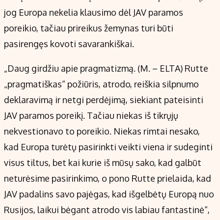
jog Europa nekelia klausimo dėl JAV paramos
poreikio, tačiau prireikus žemynas turi būti
pasirengęs kovoti savarankiškai.
„Daug girdžiu apie pragmatizmą. (M. – ELTA) Rutte
„pragmatiškas“ požiūris, atrodo, reiškia silpnumo
deklaravimą ir netgi perdėjimą, siekiant pateisinti
JAV paramos poreikį. Tačiau niekas iš tikrųjų
nekvestionavo to poreikio. Niekas rimtai nesako,
kad Europa turėtų pasirinkti veikti viena ir sudeginti
visus tiltus, bet kai kurie iš mūsų sako, kad galbūt
neturėsime pasirinkimo, o pono Rutte prielaida, kad
JAV padalins savo pajėgas, kad išgelbėtų Europą nuo
Rusijos, laikui bėgant atrodo vis labiau fantastinė“,