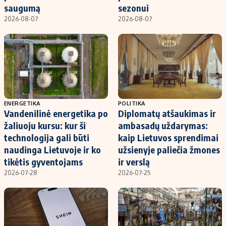
saugumą
sezonui
2026-08-07
2026-08-07
ENERGETIKA
POLITIKA
Vandenilinė energetika po
Diplomatų atšaukimas ir
žaliuoju kursu: kur ši
ambasadų uždarymas:
technologija gali būti
kaip Lietuvos sprendimai
naudinga Lietuvoje ir ko
užsienyje paliečia žmones
tikėtis gyventojams
ir verslą
2026-07-28
2026-07-25