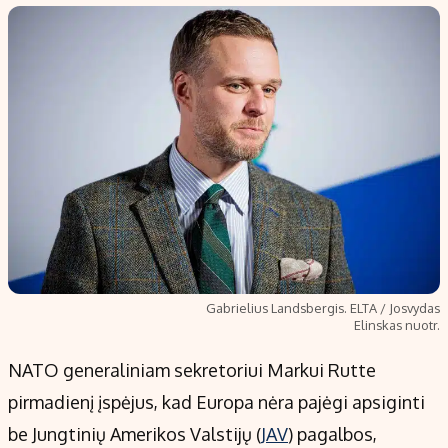
Populiarios temos
Titulinis
Investavimas
Nedarbo išmokos skaičiuoklė
Akcijų rinka
Indėliai
Saulės elektrinės
Indėlių skaičiuoklė
Kriptovaliutos
Būsto finansai
Infliacija
Įdomios naujienos
Migracija
Redakcija
Gabrielius Landsbergis. ELTA / Josvydas
Elinskas nuotr.
Apie mus
Redakcijos politika
NATO generaliniam sekretoriui Markui Rutte
Privatumo politika
pirmadienį įspėjus, kad Europa nėra pajėgi apsiginti
Turinio žymėjimo taisyklės
be Jungtinių Amerikos Valstijų (
JAV
) pagalbos,