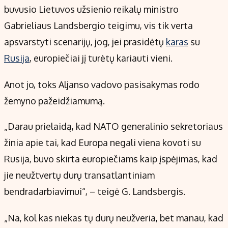
Kontaktai
buvusio Lietuvos užsienio reikalų ministro
Regionų naujienos
Gabrieliaus Landsbergio teigimu, vis tik verta
Indėlių palūkanos
apsvarstyti scenarijų, jog, jei prasidėtų
karas
su
Rusija
, europiečiai jį turėtų kariauti vieni.
Anot jo, toks Aljanso vadovo pasisakymas rodo
žemyno pažeidžiamumą.
„Darau prielaidą, kad NATO generalinio sekretoriaus
žinia apie tai, kad Europa negali viena kovoti su
Rusija, buvo skirta europiečiams kaip įspėjimas, kad
jie neužtvertų durų transatlantiniam
bendradarbiavimui“, – teigė G. Landsbergis.
„Na, kol kas niekas tų durų neužveria, bet manau, kad