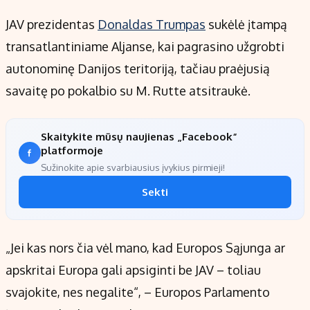
JAV prezidentas
Donaldas Trumpas
sukėlė įtampą
transatlantiniame Aljanse, kai pagrasino užgrobti
autonominę Danijos teritoriją, tačiau praėjusią
savaitę po pokalbio su M. Rutte atsitraukė.
Skaitykite mūsų naujienas „Facebook“
platformoje
Sužinokite apie svarbiausius įvykius pirmieji!
Sekti
„Jei kas nors čia vėl mano, kad Europos Sąjunga ar
apskritai Europa gali apsiginti be JAV – toliau
svajokite, nes negalite“, – Europos Parlamento