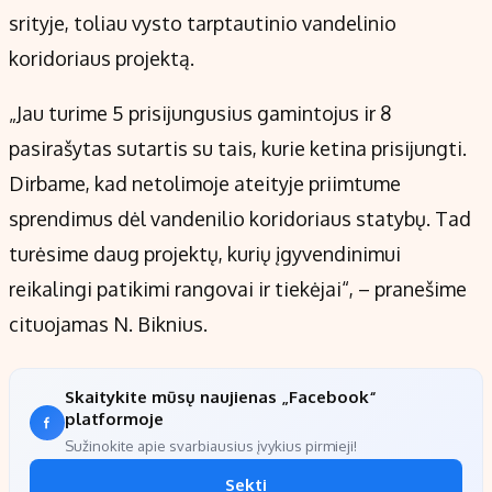
srityje, toliau vysto tarptautinio vandelinio
koridoriaus projektą.
„Jau turime 5 prisijungusius gamintojus ir 8
pasirašytas sutartis su tais, kurie ketina prisijungti.
Dirbame, kad netolimoje ateityje priimtume
sprendimus dėl vandenilio koridoriaus statybų. Tad
turėsime daug projektų, kurių įgyvendinimui
reikalingi patikimi rangovai ir tiekėjai“, – pranešime
cituojamas N. Biknius.
Skaitykite mūsų naujienas „Facebook“
platformoje
Sužinokite apie svarbiausius įvykius pirmieji!
Sekti