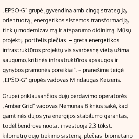
„EPSO-G“ grupė įgyvendina ambicingą strategiją,
orientuotą į energetikos sistemos transformaciją,
tinklų modernizavimą ir atsparumo didinimą. Mūsų
projektų portfelis plečiasi – greta energetikos
infrastruktūros projektų vis svarbesnę vietą užima
saugumo, kritinės infrastruktūros apsaugos ir
gynybos pramonės poreikiai“, – pranešime teigė
„EPSO-G“ grupės vadovas Mindaugas Keizeris.
Grupei priklausančios dujų perdavimo operatorės
„Amber Grid“ vadovas Nemunas Biknius sakė, kad
gamtinės dujos yra energijos stabilumo garantas,
todėl bendrovė nuolat investuoja 2,3 tūkst.
kilometrų dujų tiekimo sistemą, plečiasi biometano