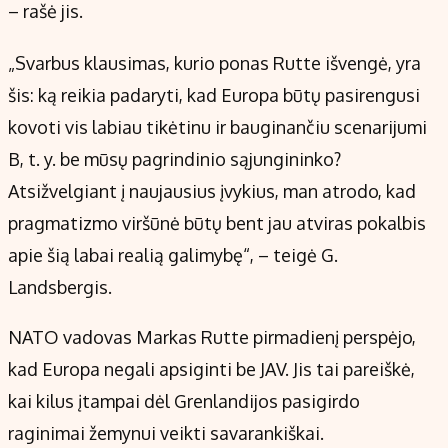
– rašė jis.
„Svarbus klausimas, kurio ponas Rutte išvengė, yra
šis: ką reikia padaryti, kad Europa būtų pasirengusi
kovoti vis labiau tikėtinu ir bauginančiu scenarijumi
B, t. y. be mūsų pagrindinio sąjungininko?
Atsižvelgiant į naujausius įvykius, man atrodo, kad
pragmatizmo viršūnė būtų bent jau atviras pokalbis
apie šią labai realią galimybę“, – teigė G.
Landsbergis.
NATO vadovas Markas Rutte pirmadienį perspėjo,
kad Europa negali apsiginti be JAV. Jis tai pareiškė,
kai kilus įtampai dėl Grenlandijos pasigirdo
raginimai žemynui veikti savarankiškai.