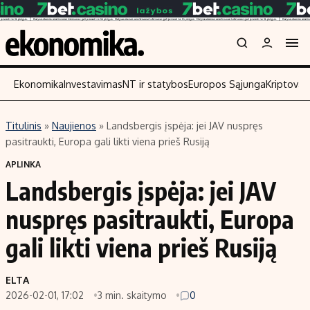
Ekonomika
Investavimas
NT ir statybos
Europos Sąjunga
Kriptoval
Titulinis
»
Naujienos
»
Landsbergis įspėja: jei JAV nuspręs
Turinys
Skaitykite
pasitraukti, Europa gali likti viena prieš Rusiją
Naujienos
Finansai
APLINKA
Landsbergis įspėja: jei JAV
Aplinka
Įmonės
Verslas
Žemės ūkis
nuspręs pasitraukti, Europa
Energetika
Technologijos
gali likti viena prieš Rusiją
Ekonomika
Laisvalaikis
Politika
ELTA
NT ir statybos
2026-02-01, 17:02
3 min. skaitymo
0