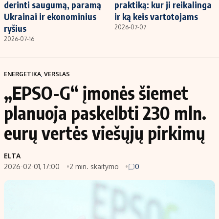
derinti saugumą, paramą
praktiką: kur ji reikalinga
Ukrainai ir ekonominius
ir ką keis vartotojams
ryšius
2026-07-07
2026-07-16
ENERGETIKA
,
VERSLAS
„EPSO-G“ įmonės šiemet
planuoja paskelbti 230 mln.
eurų vertės viešųjų pirkimų
ELTA
2026-02-01, 17:00
2 min. skaitymo
0