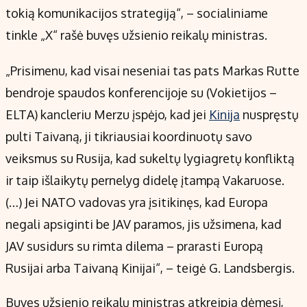
tokią komunikacijos strategiją“, – socialiniame
tinkle „X“ rašė buvęs užsienio reikalų ministras.
„Prisimenu, kad visai neseniai tas pats Markas Rutte
bendroje spaudos konferencijoje su (Vokietijos –
ELTA) kancleriu Merzu įspėjo, kad jei
Kinija
nuspręstų
pulti Taivaną, ji tikriausiai koordinuotų savo
veiksmus su Rusija, kad sukeltų lygiagretų konfliktą
ir taip išlaikytų pernelyg didelę įtampą Vakaruose.
(…) Jei NATO vadovas yra įsitikinęs, kad Europa
negali apsiginti be JAV paramos, jis užsimena, kad
JAV susidurs su rimta dilema – prarasti Europą
Rusijai arba Taivaną Kinijai“, – teigė G. Landsbergis.
Buvęs užsienio reikalų ministras atkreipia dėmesį,