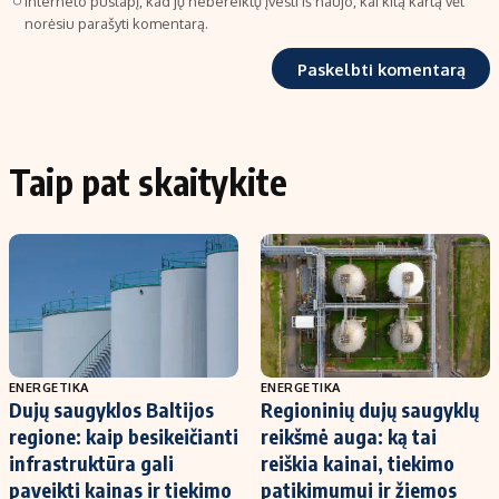
interneto puslapį, kad jų nebereiktų įvesti iš naujo, kai kitą kartą vėl
norėsiu parašyti komentarą.
Taip pat skaitykite
ENERGETIKA
ENERGETIKA
Dujų saugyklos Baltijos
Regioninių dujų saugyklų
regione: kaip besikeičianti
reikšmė auga: ką tai
infrastruktūra gali
reiškia kainai, tiekimo
paveikti kainas ir tiekimo
patikimumui ir žiemos