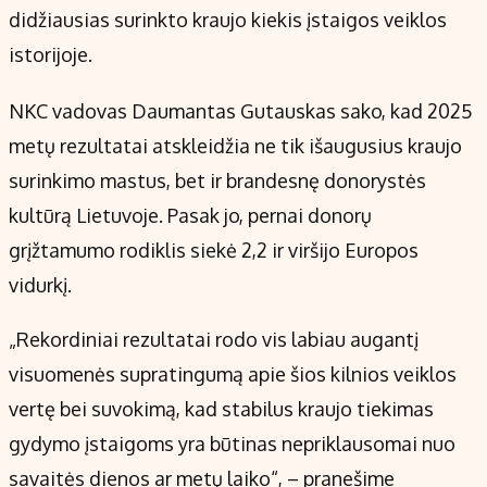
Kontaktai
didžiausias surinkto kraujo kiekis įstaigos veiklos
Regionų naujienos
istorijoje.
Indėlių palūkanos
NKC vadovas Daumantas Gutauskas sako, kad 2025
metų rezultatai atskleidžia ne tik išaugusius kraujo
surinkimo mastus, bet ir brandesnę donorystės
kultūrą Lietuvoje. Pasak jo, pernai donorų
grįžtamumo rodiklis siekė 2,2 ir viršijo Europos
vidurkį.
„Rekordiniai rezultatai rodo vis labiau augantį
visuomenės supratingumą apie šios kilnios veiklos
vertę bei suvokimą, kad stabilus kraujo tiekimas
gydymo įstaigoms yra būtinas nepriklausomai nuo
savaitės dienos ar metų laiko“, – pranešime