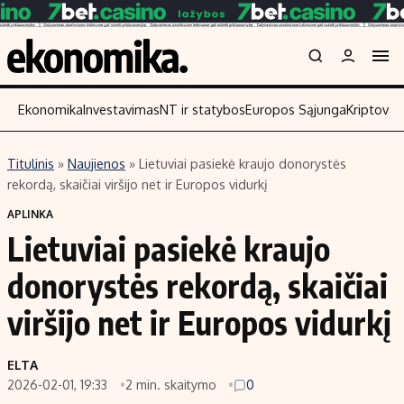
Ekonomika
Investavimas
NT ir statybos
Europos Sąjunga
Kriptoval
Titulinis
»
Naujienos
»
Lietuviai pasiekė kraujo donorystės
Turinys
Skaitykite
rekordą, skaičiai viršijo net ir Europos vidurkį
Naujienos
Finansai
APLINKA
Lietuviai pasiekė kraujo
Aplinka
Įmonės
Verslas
Žemės ūkis
donorystės rekordą, skaičiai
Energetika
Technologijos
viršijo net ir Europos vidurkį
Ekonomika
Laisvalaikis
Politika
ELTA
NT ir statybos
2026-02-01, 19:33
2 min. skaitymo
0