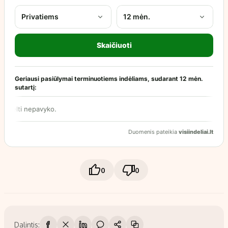
0
0
Dalintis: