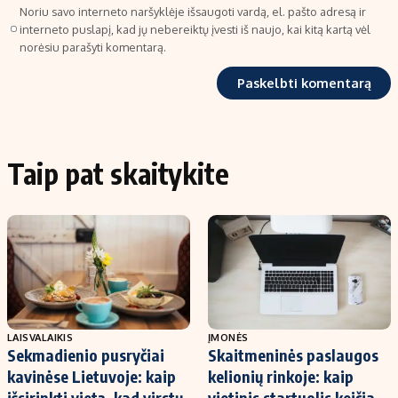
Noriu savo interneto naršyklėje išsaugoti vardą, el. pašto adresą ir
interneto puslapį, kad jų nebereiktų įvesti iš naujo, kai kitą kartą vėl
norėsiu parašyti komentarą.
Taip pat skaitykite
LAISVALAIKIS
ĮMONĖS
Sekmadienio pusryčiai
Skaitmeninės paslaugos
kavinėse Lietuvoje: kaip
kelionių rinkoje: kaip
išsirinkti vietą, kad virstų
vietinis startuolis keičia