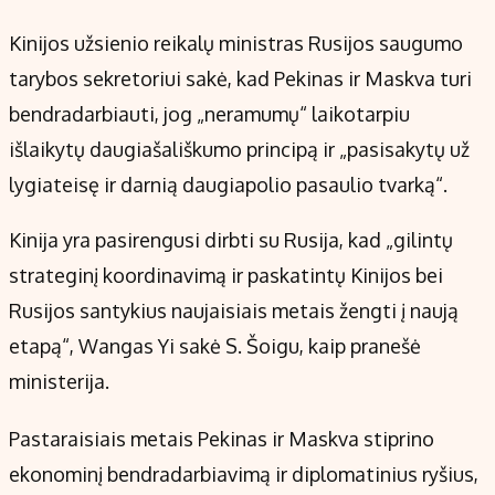
Kinijos užsienio reikalų ministras Rusijos saugumo
tarybos sekretoriui sakė, kad Pekinas ir Maskva turi
bendradarbiauti, jog „neramumų“ laikotarpiu
išlaikytų daugiašališkumo principą ir „pasisakytų už
lygiateisę ir darnią daugiapolio pasaulio tvarką“.
Kinija yra pasirengusi dirbti su Rusija, kad „gilintų
strateginį koordinavimą ir paskatintų Kinijos bei
Rusijos santykius naujaisiais metais žengti į naują
etapą“, Wangas Yi sakė S. Šoigu, kaip pranešė
ministerija.
Pastaraisiais metais Pekinas ir Maskva stiprino
ekonominį bendradarbiavimą ir diplomatinius ryšius,