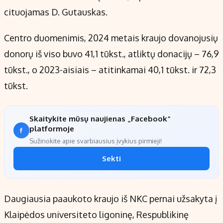
cituojamas D. Gutauskas.
Centro duomenimis, 2024 metais kraujo dovanojusių
donorų iš viso buvo 41,1 tūkst., atliktų donacijų – 76,9
tūkst., o 2023-aisiais – atitinkamai 40,1 tūkst. ir 72,3
tūkst.
Skaitykite mūsų naujienas „Facebook“
platformoje
Sužinokite apie svarbiausius įvykius pirmieji!
Sekti
Daugiausia paaukoto kraujo iš NKC pernai užsakyta į
Klaipėdos universiteto ligoninę, Respublikinę