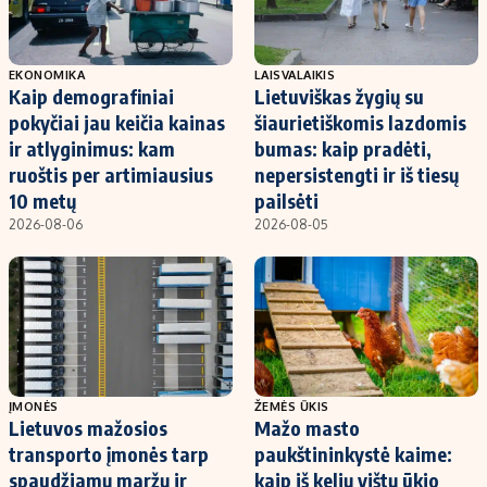
EKONOMIKA
LAISVALAIKIS
Kaip demografiniai
Lietuviškas žygių su
pokyčiai jau keičia kainas
šiaurietiškomis lazdomis
ir atlyginimus: kam
bumas: kaip pradėti,
ruoštis per artimiausius
nepersistengti ir iš tiesų
10 metų
pailsėti
2026-08-06
2026-08-05
ĮMONĖS
ŽEMĖS ŪKIS
Lietuvos mažosios
Mažo masto
transporto įmonės tarp
paukštininkystė kaime:
spaudžiamų maržų ir
kaip iš kelių vištų ūkio