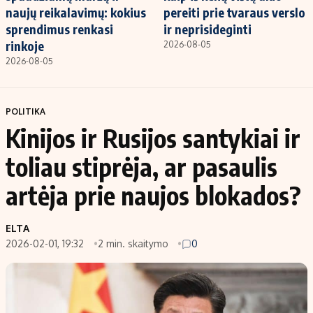
naujų reikalavimų: kokius
pereiti prie tvaraus verslo
sprendimus renkasi
ir neprisideginti
rinkoje
2026-08-05
2026-08-05
POLITIKA
Kinijos ir Rusijos santykiai ir
toliau stiprėja, ar pasaulis
artėja prie naujos blokados?
ELTA
2026-02-01, 19:32
2 min. skaitymo
0