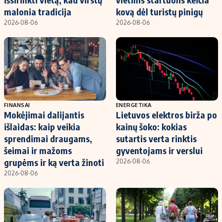
malonia tradicija
kovą dėl turistų pinigų
2026-08-06
2026-08-06
FINANSAI
ENERGETIKA
Mokėjimai dalijantis
Lietuvos elektros birža po
išlaidas: kaip veikia
kainų šoko: kokias
sprendimai draugams,
sutartis verta rinktis
šeimai ir mažoms
gyventojams ir verslui
grupėms ir ką verta žinoti
2026-08-06
2026-08-06