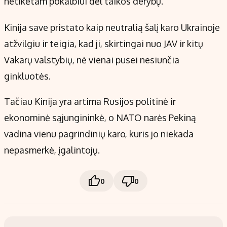
netikėtam pokalbiui dėl taikos derybų.
Kinija save pristato kaip neutralią šalį karo Ukrainoje
atžvilgiu ir teigia, kad ji, skirtingai nuo JAV ir kitų
Vakarų valstybių, nė vienai pusei nesiunčia
ginkluotės.
Tačiau Kinija yra artima Rusijos politinė ir
ekonominė sąjungininkė, o NATO narės Pekiną
vadina vienu pagrindinių karo, kuris jo niekada
nepasmerkė, įgalintojų.
0
0