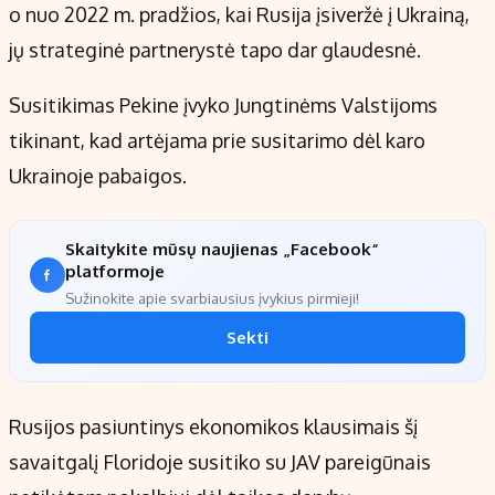
o nuo 2022 m. pradžios, kai Rusija įsiveržė į Ukrainą,
jų strateginė partnerystė tapo dar glaudesnė.
Susitikimas Pekine įvyko Jungtinėms Valstijoms
tikinant, kad artėjama prie susitarimo dėl karo
Ukrainoje pabaigos.
Skaitykite mūsų naujienas „Facebook“
platformoje
Sužinokite apie svarbiausius įvykius pirmieji!
Sekti
Rusijos pasiuntinys ekonomikos klausimais šį
savaitgalį Floridoje susitiko su JAV pareigūnais