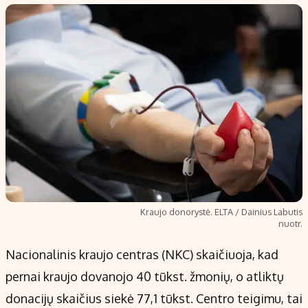
Populiarios temos
Titulinis
Investavimas
Nedarbo išmokos skaičiuoklė
Akcijų rinka
Indėliai
Saulės elektrinės
Indėlių skaičiuoklė
Kriptovaliutos
Būsto finansai
Infliacija
Įdomios naujienos
Migracija
Redakcija
Kraujo donorystė. ELTA / Dainius Labutis
nuotr.
Apie mus
Redakcijos politika
Nacionalinis kraujo centras (NKC) skaičiuoja, kad
Privatumo politika
pernai kraujo dovanojo 40 tūkst. žmonių, o atliktų
Turinio žymėjimo taisyklės
donacijų skaičius siekė 77,1 tūkst. Centro teigimu, tai