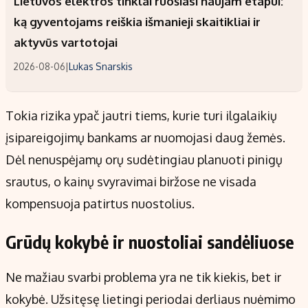
Lietuvos elektros tinklai ruošiasi naujam etapui:
ką gyventojams reiškia išmanieji skaitikliai ir
aktyvūs vartotojai
2026-08-06
|
Lukas Snarskis
Tokia rizika ypač jautri tiems, kurie turi ilgalaikių
įsipareigojimų bankams ar nuomojasi daug žemės.
Dėl nenuspėjamų orų sudėtingiau planuoti pinigų
srautus, o kainų svyravimai biržose ne visada
kompensuoja patirtus nuostolius.
Grūdų kokybė ir nuostoliai sandėliuose
Ne mažiau svarbi problema yra ne tik kiekis, bet ir
kokybė. Užsitęsę lietingi periodai derliaus nuėmimo