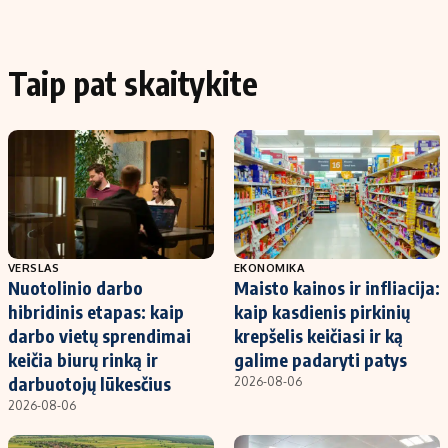
Taip pat skaitykite
VERSLAS
EKONOMIKA
Nuotolinio darbo
Maisto kainos ir infliacija:
hibridinis etapas: kaip
kaip kasdienis pirkinių
darbo vietų sprendimai
krepšelis keičiasi ir ką
keičia biurų rinką ir
galime padaryti patys
darbuotojų lūkesčius
2026-08-06
2026-08-06