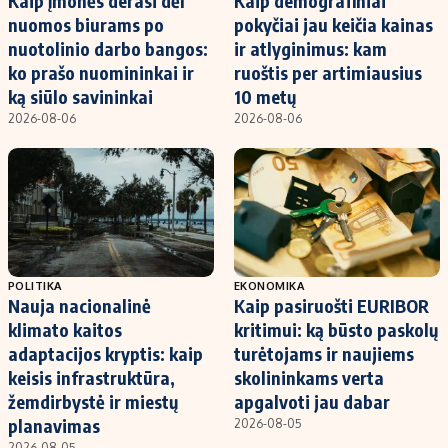
Kaip įmonės derasi dėl
Kaip demografiniai
nuomos biurams po
pokyčiai jau keičia kainas
nuotolinio darbo bangos:
ir atlyginimus: kam
ko prašo nuomininkai ir
ruoštis per artimiausius
ką siūlo savininkai
10 metų
2026-08-06
2026-08-06
POLITIKA
EKONOMIKA
Nauja nacionalinė
Kaip pasiruošti EURIBOR
klimato kaitos
kritimui: ką būsto paskolų
adaptacijos kryptis: kaip
turėtojams ir naujiems
keisis infrastruktūra,
skolininkams verta
žemdirbystė ir miestų
apgalvoti jau dabar
planavimas
2026-08-05
2026-08-05