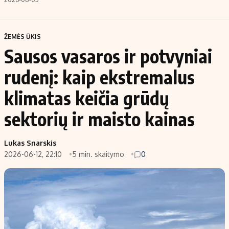
ŽEMĖS ŪKIS
Sausos vasaros ir potvyniai
rudenį: kaip ekstremalus
klimatas keičia grūdų
sektorių ir maisto kainas
Lukas Snarskis
2026-06-12, 22:10
5 min. skaitymo
0