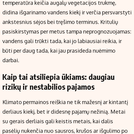
temperatūra keičia augalų vegetacijos trukmę,
didina išgarinamo vandens kiekį ir verčia persvarstyti
ankstesnius sėjos bei tręšimo terminus. Kritulių
pasiskirstymas per metus tampa neprognozuojamas:
vandens gali trūkti tada, kai jo labiausiai reikia, ir
būti per daug tada, kai jau prasideda nuėmimo
darbai.
Kaip tai atsiliepia ūkiams: daugiau
rizikų ir nestabilios pajamos
Klimato permainos reiškia ne tik mažesnį ar kintantį
derliaus kiekį, bet ir didesnę pajamų nežinią. Metai
su gerais derliais gali keistis metais, kai dalis
pasėlių nukenčia nuo sausros, krušos ar išgulimo po