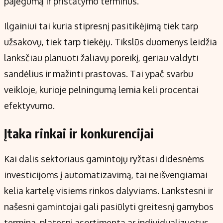
pajėgumą ir pristatymo terminus.
Ilgainiui tai kuria stipresnį pasitikėjimą tiek tarp
užsakovų, tiek tarp tiekėjų. Tikslūs duomenys leidžia
lanksčiau planuoti žaliavų poreikį, geriau valdyti
sandėlius ir mažinti prastovas. Tai ypač svarbu
veikloje, kurioje pelningumą lemia keli procentai
efektyvumo.
Įtaka rinkai ir konkurencijai
Kai dalis sektoriaus gamintojų ryžtasi didesnėms
investicijoms į automatizavimą, tai neišvengiamai
kelia kartelę visiems rinkos dalyviams. Lankstesni ir
našesni gamintojai gali pasiūlyti greitesnį gamybos
terminą, platesnį asortimentą ar individualizuotus