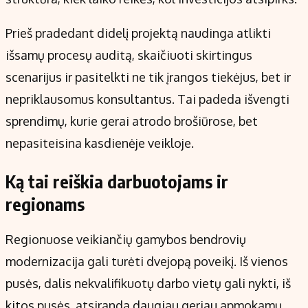
Prieš pradedant didelį projektą naudinga atlikti
išsamų procesų auditą, skaičiuoti skirtingus
scenarijus ir pasitelkti ne tik įrangos tiekėjus, bet ir
nepriklausomus konsultantus. Tai padeda išvengti
sprendimų, kurie gerai atrodo brošiūrose, bet
nepasiteisina kasdienėje veikloje.
Ką tai reiškia darbuotojams ir
regionams
Regionuose veikiančių gamybos bendrovių
modernizacija gali turėti dvejopą poveikį. Iš vienos
pusės, dalis nekvalifikuotų darbo vietų gali nykti, iš
kitos pusės, atsiranda daugiau geriau apmokamų,