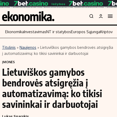
Ekonomika
Investavimas
NT ir statybos
Europos Sąjunga
Kriptoval
Titulinis
»
Naujienos
»
Lietuviškos gamybos bendrovės atsigręžia
Turinys
Skaitykite
į automatizavimą: ko tikisi savininkai ir darbuotojai
Naujienos
Finansai
ĮMONĖS
Lietuviškos gamybos
Aplinka
Įmonės
Verslas
Žemės ūkis
bendrovės atsigręžia į
Energetika
Technologijos
automatizavimą: ko tikisi
Ekonomika
Laisvalaikis
savininkai ir darbuotojai
Politika
NT ir statybos
Lukas Snarskis