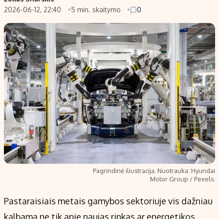
2026-06-12, 22:40
5 min. skaitymo
0
Populiarios temos
Titulinis
Investavimas
Nedarbo išmokos skaičiuoklė
Akcijų rinka
Indėliai
Saulės elektrinės
Indėlių skaičiuoklė
Kriptovaliutos
Būsto finansai
Infliacija
Įdomios naujienos
Migracija
Redakcija
Apie mus
Pagrindinė iliustracija. Nuotrauka: Hyundai
Redakcijos politika
Motor Group / Pexels.
Privatumo politika
Pastaraisiais metais gamybos sektoriuje vis dažniau
Turinio žymėjimo taisyklės
kalbama ne tik apie naujas rinkas ar energetikos