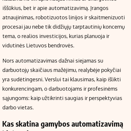
Kontaktai
iššūkius, bet ir apie automatizavimą. Įrangos
Regionų naujienos
atnaujinimas, robotizuotos linijos ir skaitmenizuoti
Indėlių palūkanos
procesai jau nebe tik didžiųjų tarptautinių koncernų
tema, o realios investicijos, kurias planuoja ir
vidutinės Lietuvos bendrovės.
Nors automatizavimas dažnai siejamas su
darbuotojų skaičiaus mažėjimu, realybėje pokyčiai
yra sudėtingesni. Verslui tai klausimas, kaip išlikti
konkurencingam, o darbuotojams ir profesinėms
sąjungoms: kaip užtikrinti saugias ir perspektyvias
darbo vietas.
Kas skatina gamybos automatizavimą