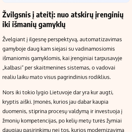
Žvilgsnis į ateitį: nuo atskirų įrenginių
iki išmanių gamyklų
Žvelgiant į ilgesnę perspektyvą, automatizavimas
gamyboje daug kam siejasi su vadinamosiomis
išmaniomis gamyklomis, kai įrenginiai tarpusavyje
„kalbasi“ per skaitmenines sistemas, o vadovai
realiu laiku mato visus pagrindinius rodiklius.
Nors iki tokio lygio Lietuvoje dar yra kur augti,
kryptis aiški. Įmonės, kurios jau dabar kaupia
duomenis, stiprina procesų valdymą ir investuoja į
žmonių kompetencijas, po kelių metų turės žymiai
daugiau pasirinkimų nei tos, kurios modernizavimą