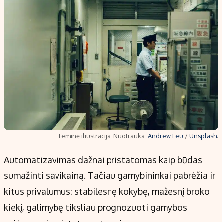
Teminė iliustracija. Nuotrauka:
Andrew Leu
/
Unsplash
.
Automatizavimas dažnai pristatomas kaip būdas
sumažinti savikainą. Tačiau gamybininkai pabrėžia ir
kitus privalumus: stabilesnę kokybę, mažesnį broko
kiekį, galimybę tiksliau prognozuoti gamybos