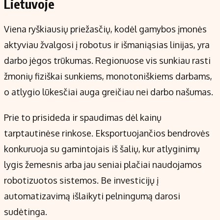
Lietuvoje
Viena ryškiausių priežasčių, kodėl gamybos įmonės
aktyviau žvalgosi į robotus ir išmaniąsias linijas, yra
darbo jėgos trūkumas. Regionuose vis sunkiau rasti
žmonių fiziškai sunkiems, monotoniškiems darbams,
o atlygio lūkesčiai auga greičiau nei darbo našumas.
Prie to prisideda ir spaudimas dėl kainų
tarptautinėse rinkose. Eksportuojančios bendrovės
konkuruoja su gamintojais iš šalių, kur atlyginimų
lygis žemesnis arba jau seniai plačiai naudojamos
robotizuotos sistemos. Be investicijų į
automatizavimą išlaikyti pelningumą darosi
sudėtinga.