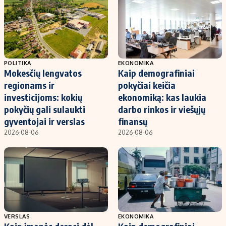
POLITIKA
EKONOMIKA
Mokesčių lengvatos
Kaip demografiniai
regionams ir
pokyčiai keičia
investicijoms: kokių
ekonomiką: kas laukia
pokyčių gali sulaukti
darbo rinkos ir viešųjų
gyventojai ir verslas
finansų
2026-08-06
2026-08-06
VERSLAS
EKONOMIKA