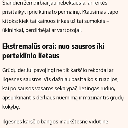
Šiandien žemdirbiai jau nebeklausia, ar reikės
prisitaikyti prie klimato permainų. Klausimas tapo
kitoks: kiek tai kainuos ir kas už tai sumokės –
ūkininkai, perdirbėjai ar vartotojai.
Ekstremalūs orai: nuo sausros iki
perteklinio lietaus
Grūdų derliui pavojingi ne tik karščio rekordai ar
ilgesnės sausros. Vis dažniau pasitaiko situacijos,
kai po sausos vasaros seka ypač lietingas ruduo,
apsunkinantis derliaus nuėmimą ir mažinantis grūdų
kokybę.
Ilgesnės karščio bangos ir aukštesnė vidutinė