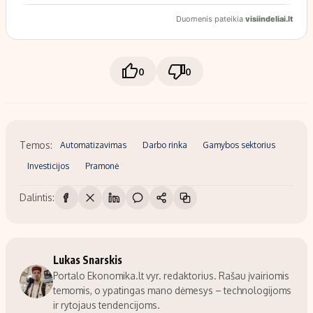
0
0
Temos:
Automatizavimas
Darbo rinka
Gamybos sektorius
Investicijos
Pramonė
Dalintis:
Lukas Snarskis
Portalo Ekonomika.lt vyr. redaktorius. Rašau įvairiomis
temomis, o ypatingas mano dėmesys – technologijoms
ir rytojaus tendencijoms.