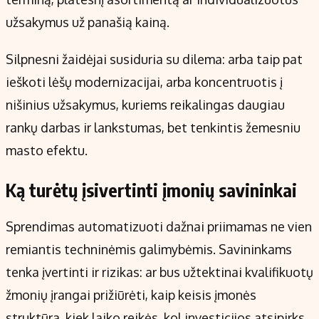
užsakymus už panašią kainą.
Silpnesni žaidėjai susiduria su dilema: arba taip pat
ieškoti lėšų modernizacijai, arba koncentruotis į
nišinius užsakymus, kuriems reikalingas daugiau
rankų darbas ir lankstumas, bet tenkintis žemesniu
masto efektu.
Ką turėtų įsivertinti įmonių savininkai
Sprendimas automatizuoti dažnai priimamas ne vien
remiantis techninėmis galimybėmis. Savininkams
tenka įvertinti ir rizikas: ar bus užtektinai kvalifikuotų
žmonių įrangai prižiūrėti, kaip keisis įmonės
struktūra, kiek laiko reikės, kol investicijos atsipirks.