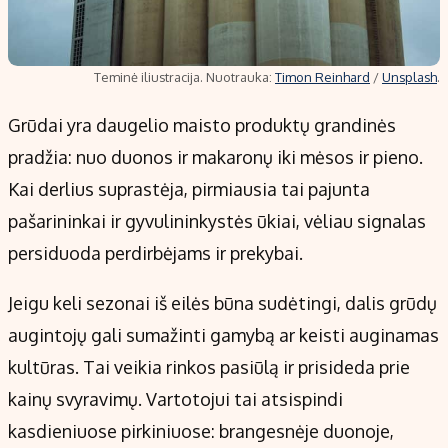
Teminė iliustracija. Nuotrauka:
Timon Reinhard
/
Unsplash
.
Grūdai yra daugelio maisto produktų grandinės
pradžia: nuo duonos ir makaronų iki mėsos ir pieno.
Kai derlius suprastėja, pirmiausia tai pajunta
pašarininkai ir gyvulininkystės ūkiai, vėliau signalas
persiduoda perdirbėjams ir prekybai.
Jeigu keli sezonai iš eilės būna sudėtingi, dalis grūdų
augintojų gali sumažinti gamybą ar keisti auginamas
kultūras. Tai veikia rinkos pasiūlą ir prisideda prie
kainų svyravimų. Vartotojui tai atsispindi
kasdieniuose pirkiniuose: brangesnėje duonoje,