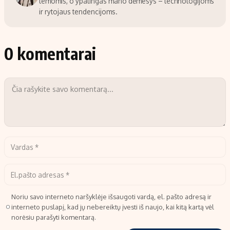
temomis, o ypatingas mano dėmesys – technologijoms
ir rytojaus tendencijoms.
0 komentarai
Noriu savo interneto naršyklėje išsaugoti vardą, el. pašto adresą ir
interneto puslapį, kad jų nebereiktų įvesti iš naujo, kai kitą kartą vėl
norėsiu parašyti komentarą.