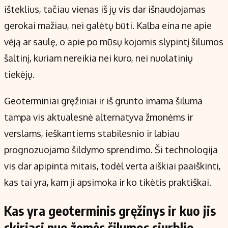
Kontaktai
išteklius, tačiau vienas iš jų vis dar išnaudojamas
Regionų naujienos
gerokai mažiau, nei galėtų būti. Kalba eina ne apie
Indėlių palūkanos
vėją ar saulę, o apie po mūsų kojomis slypintį šilumos
šaltinį, kuriam nereikia nei kuro, nei nuolatinių
tiekėjų.
Geoterminiai gręžiniai ir iš grunto imama šiluma
tampa vis aktualesnė alternatyva žmonėms ir
verslams, ieškantiems stabilesnio ir labiau
prognozuojamo šildymo sprendimo. Ši technologija
vis dar apipinta mitais, todėl verta aiškiai paaiškinti,
kas tai yra, kam ji apsimoka ir ko tikėtis praktiškai.
Kas yra geoterminis gręžinys ir kuo jis
skiriasi nuo žemės šilumos siurblio