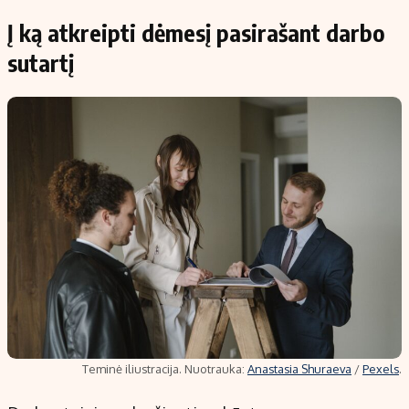
Į ką atkreipti dėmesį pasirašant darbo
sutartį
Teminė iliustracija. Nuotrauka:
Anastasia Shuraeva
/
Pexels
.