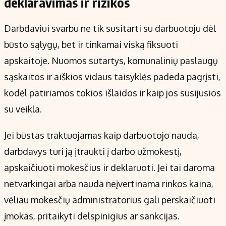
deklaravimas ir rizikos
Darbdaviui svarbu ne tik susitarti su darbuotoju dėl
būsto sąlygų, bet ir tinkamai viską fiksuoti
apskaitoje. Nuomos sutartys, komunalinių paslaugų
sąskaitos ir aiškios vidaus taisyklės padeda pagrįsti,
kodėl patiriamos tokios išlaidos ir kaip jos susijusios
su veikla.
Jei būstas traktuoja­mas kaip darbuotojo nauda,
darbdavys turi ją įtraukti į darbo užmokestį,
apskaičiuoti mokesčius ir deklaruoti. Jei tai daroma
netvarkingai arba nauda neįvertinama rinkos kaina,
vėliau mokesčių administratorius gali perskaičiuoti
įmokas, pritaikyti delspinigius ar sankcijas.