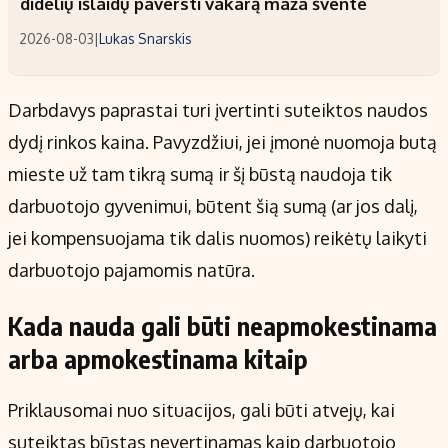
didelių išlaidų paversti vakarą maža švente
2026-08-03
|
Lukas Snarskis
Darbdavys paprastai turi įvertinti suteiktos naudos
dydį rinkos kaina. Pavyzdžiui, jei įmonė nuomoja butą
mieste už tam tikrą sumą ir šį būstą naudoja tik
darbuotojo gyvenimui, būtent šią sumą (ar jos dalį,
jei kompensuojama tik dalis nuomos) reikėtų laikyti
darbuotojo pajamomis natūra.
Kada nauda gali būti neapmokestinama
arba apmokestinama kitaip
Priklausomai nuo situacijos, gali būti atvejų, kai
suteiktas būstas nevertinamas kaip darbuotojo