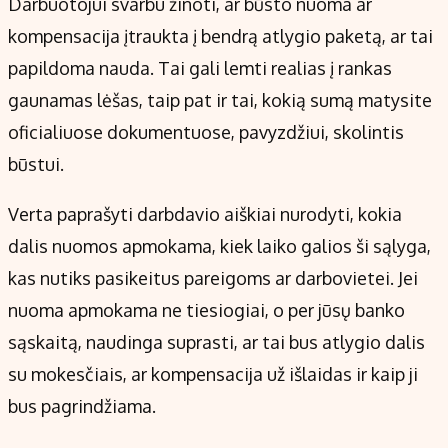
Darbuotojui svarbu žinoti, ar būsto nuoma ar
kompensacija įtraukta į bendrą atlygio paketą, ar tai
papildoma nauda. Tai gali lemti realias į rankas
gaunamas lėšas, taip pat ir tai, kokią sumą matysite
oficialiuose dokumentuose, pavyzdžiui, skolintis
būstui.
Verta paprašyti darbdavio aiškiai nurodyti, kokia
dalis nuomos apmokama, kiek laiko galios ši sąlyga,
kas nutiks pasikeitus pareigoms ar darbovietei. Jei
nuoma apmokama ne tiesiogiai, o per jūsų banko
sąskaitą, naudinga suprasti, ar tai bus atlygio dalis
su mokesčiais, ar kompensacija už išlaidas ir kaip ji
bus pagrindžiama.