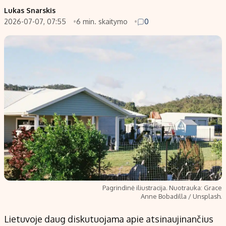
Lukas Snarskis
Populiarios temos
Titulinis
2026-07-07, 07:55
6 min. skaitymo
0
Investavimas
Nedarbo išmokos skaičiuoklė
Akcijų rinka
Indėliai
Saulės elektrinės
Indėlių skaičiuoklė
Kriptovaliutos
Būsto finansai
Infliacija
Įdomios naujienos
Migracija
Redakcija
Apie mus
Redakcijos politika
Pagrindinė iliustracija. Nuotrauka: Grace
Anne Bobadilla / Unsplash.
Privatumo politika
Turinio žymėjimo taisyklės
Lietuvoje daug diskutuojama apie atsinaujinančius