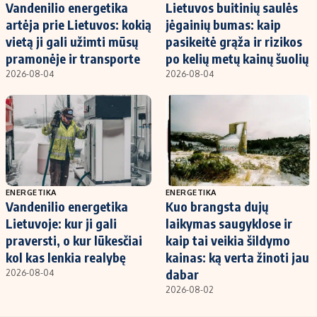
Vandenilio energetika
Lietuvos buitinių saulės
artėja prie Lietuvos: kokią
jėgainių bumas: kaip
vietą ji gali užimti mūsų
pasikeitė grąža ir rizikos
pramonėje ir transporte
po kelių metų kainų šuolių
2026-08-04
2026-08-04
ENERGETIKA
ENERGETIKA
Vandenilio energetika
Kuo brangsta dujų
Lietuvoje: kur ji gali
laikymas saugyklose ir
praversti, o kur lūkesčiai
kaip tai veikia šildymo
kol kas lenkia realybę
kainas: ką verta žinoti jau
dabar
2026-08-04
2026-08-02