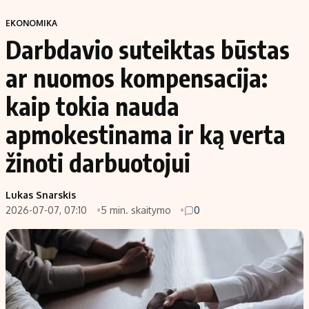
EKONOMIKA
Darbdavio suteiktas būstas
ar nuomos kompensacija:
kaip tokia nauda
apmokestinama ir ką verta
žinoti darbuotojui
Lukas Snarskis
2026-07-07, 07:10
5 min. skaitymo
0