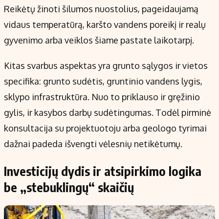
Reikėtų žinoti šilumos nuostolius, pageidaujamą
vidaus temperatūrą, karšto vandens poreikį ir realų
gyvenimo arba veiklos šiame pastate laikotarpį.
Kitas svarbus aspektas yra grunto sąlygos ir vietos
specifika: grunto sudėtis, gruntinio vandens lygis,
sklypo infrastruktūra. Nuo to priklauso ir gręžinio
gylis, ir kasybos darbų sudėtingumas. Todėl pirminė
konsultacija su projektuotoju arba geologo tyrimai
dažnai padeda išvengti vėlesnių netikėtumų.
Investicijų dydis ir atsipirkimo logika
be „stebuklingų“ skaičių