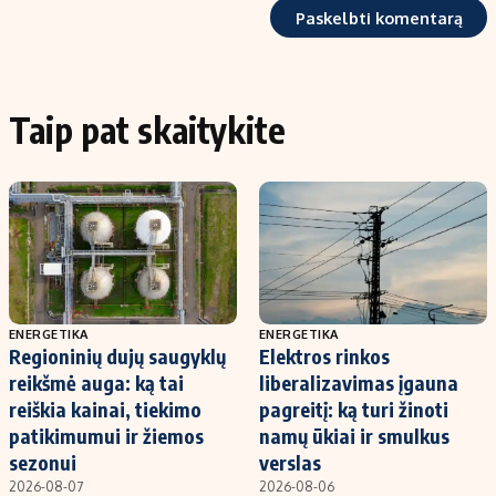
Taip pat skaitykite
ENERGETIKA
ENERGETIKA
Regioninių dujų saugyklų
Elektros rinkos
reikšmė auga: ką tai
liberalizavimas įgauna
reiškia kainai, tiekimo
pagreitį: ką turi žinoti
patikimumui ir žiemos
namų ūkiai ir smulkus
sezonui
verslas
2026-08-07
2026-08-06