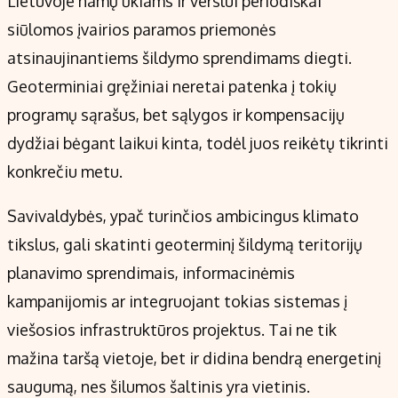
Lietuvoje namų ūkiams ir verslui periodiškai
siūlomos įvairios paramos priemonės
atsinaujinantiems šildymo sprendimams diegti.
Geoterminiai gręžiniai neretai patenka į tokių
programų sąrašus, bet sąlygos ir kompensacijų
dydžiai bėgant laikui kinta, todėl juos reikėtų tikrinti
konkrečiu metu.
Savivaldybės, ypač turinčios ambicingus klimato
tikslus, gali skatinti geoterminį šildymą teritorijų
planavimo sprendimais, informacinėmis
kampanijomis ar integruojant tokias sistemas į
viešosios infrastruktūros projektus. Tai ne tik
mažina taršą vietoje, bet ir didina bendrą energetinį
saugumą, nes šilumos šaltinis yra vietinis.