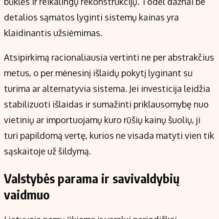
būklės ir reikalingų rekonstrukcijų. Todėl dažnai be
detalios sąmatos lyginti sistemų kainas yra
klaidinantis užsiėmimas.
Atsipirkimą racionaliausia vertinti ne per abstrakčius
metus, o per mėnesinį išlaidų pokytį lyginant su
turima ar alternatyvia sistema. Jei investicija leidžia
stabilizuoti išlaidas ir sumažinti priklausomybę nuo
vietinių ar importuojamų kuro rūšių kainų šuolių, ji
turi papildomą vertę, kurios ne visada matyti vien tik
sąskaitoje už šildymą.
Valstybės parama ir savivaldybių
vaidmuo