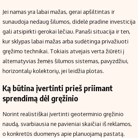
Jei namas yra labai mažas, gerai apšiltintas ir
sunaudoja nedaug šilumos, didelė pradine investicija
gali atsipirkti gerokai lėčiau. Panaši situacija ir ten,
kur sklypas labai mažas arba sudėtinga privažiuoti
gręžimo technikai. Tokiais atvejais verta žiūrėti į
alternatyvias žemės šilumos sistemas, pavyzdžiui,
horizontalų kolektorių, jei leidžia plotas.
Ką būtina įvertinti prieš priimant
sprendimą dėl gręžinio
Norint realistiškai įvertinti geoterminio gręžinio
naudą, svarbiausia ne pavieniai skaičiai iš reklamos,
o konkretūs duomenys apie planuojamą pastatą.