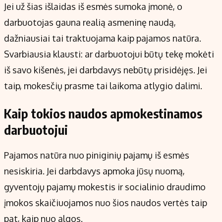
Jei už šias išlaidas iš esmės sumoka įmonė, o
darbuotojas gauna realią asmeninę naudą,
dažniausiai tai traktuojama kaip pajamos natūra.
Svarbiausia klausti: ar darbuotojui būtų tekę mokėti
iš savo kišenės, jei darbdavys nebūtų prisidėjęs. Jei
taip, mokesčių prasme tai laikoma atlygio dalimi.
Kaip tokios naudos apmokestinamos
darbuotojui
Pajamos natūra nuo piniginių pajamų iš esmės
nesiskiria. Jei darbdavys apmoka jūsų nuomą,
gyventojų pajamų mokestis ir socialinio draudimo
įmokos skaičiuojamos nuo šios naudos vertės taip
pat, kaip nuo algos.