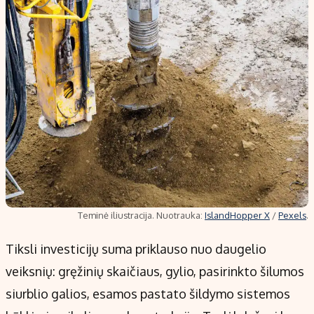
Teminė iliustracija. Nuotrauka:
IslandHopper X
/
Pexels
.
Tiksli investicijų suma priklauso nuo daugelio
veiksnių: gręžinių skaičiaus, gylio, pasirinkto šilumos
siurblio galios, esamos pastato šildymo sistemos