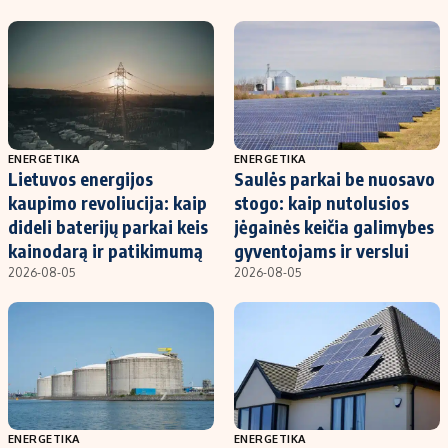
ENERGETIKA
ENERGETIKA
Lietuvos energijos
Saulės parkai be nuosavo
kaupimo revoliucija: kaip
stogo: kaip nutolusios
dideli baterijų parkai keis
jėgainės keičia galimybes
kainodarą ir patikimumą
gyventojams ir verslui
2026-08-05
2026-08-05
ENERGETIKA
ENERGETIKA