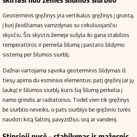
Geoterminis gręžinys yra vertikalus gręžinys į gruntą,
į kurį įleidžiamas vamzdynas su cirkuliuojančiu
skysčiu. Šis skystis žemėje sušyla iki gana stabilios
temperatūros ir perneša šilumą į pastato šildymo
sistemą per šilumos siurblį.
Dažnai vartojama sąvoka geoterminis šildymas iš
tiesų apima du esminius elementus: patį gręžinį (ar jų
lauką) ir šilumos siurblį, kuris šią šilumą perkelia į
namo grindis ar radiatorius. Todėl vien tik gręžinys
be siurblio neveiks, o pats siurblys be gręžinio turės
naudoti kitą šaltinį, pavyzdžiui, orą ar vandenį.
Stiprioji pusė – stabilumas ir mažesnis