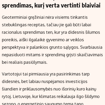
sprendimas, kurį verta vertinti blaiviai
Geoterminiai gręžiniai nėra visiems tinkantis
stebuklingas receptas, tačiau jie gali būti labai
racionalus sprendimas ten, kur yra didesnis šilumos
poreikis, aiški ilgalaikė gyvenimo ar veiklos
perspektyva ir palankios grunto sąlygos. Svarbiausia
nepasiduoti mitams ir sprendimą grįsti skaičiavimais
bei realiais pasiūlymais.
Vartotojui tai pirmiausia yra pasirinkimas tarp
didesnės, bet labiau nuspėjamos investicijos
šiandien ir priklausomybės nuo išorinių kuro kainų
rytoj. Lietuvoje, kur klimatas reikalauja ilgo šildymo
sezono, o energetinio saugumo tema tapo