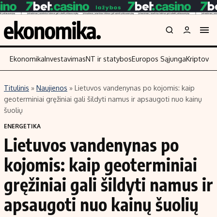
Ekonomika
Investavimas
NT ir statybos
Europos Sąjunga
Kriptoval
Titulinis
»
Naujienos
»
Lietuvos vandenynas po kojomis: kaip
Turinys
Skaitykite
geoterminiai gręžiniai gali šildyti namus ir apsaugoti nuo kainų
šuolių
Naujienos
Finansai
ENERGETIKA
Aplinka
Įmonės
Lietuvos vandenynas po
Verslas
Žemės ūkis
kojomis: kaip geoterminiai
Energetika
Technologijos
Ekonomika
Laisvalaikis
gręžiniai gali šildyti namus ir
Politika
apsaugoti nuo kainų šuolių
NT ir statybos